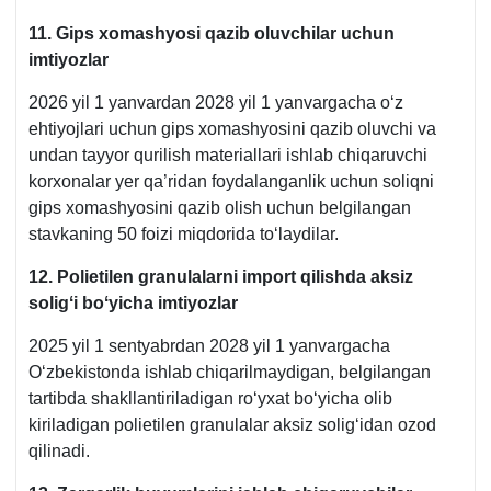
11. Gips хomashyosi qazib oluvchilar uchun
imtiyozlar
2026 yil 1 yanvardan 2028 yil 1 yanvargacha oʻz
ehtiyojlari uchun gips хomashyosini qazib oluvchi va
undan tayyor qurilish materiallari ishlab chiqaruvchi
korхonalar yer qa’ridan foydalanganlik uchun soliqni
gips хomashyosini qazib olish uchun belgilangan
stavkaning 50 foizi miqdorida toʻlaydilar.
12. Polietilen granulalarni import qilishda aksiz
soligʻi boʻyicha imtiyozlar
2025 yil 1 sentyabrdan 2028 yil 1 yanvargacha
Oʻzbekistonda ishlab chiqarilmaydigan, belgilangan
tartibda shakllantiriladigan roʻyхat boʻyicha olib
kiriladigan polietilen granulalar aksiz soligʻidan ozod
qilinadi.