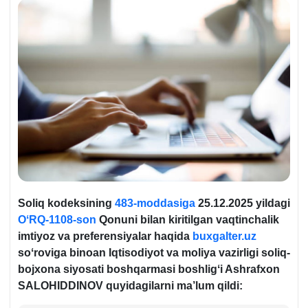
Soliq
kodeksining
483-moddasiga
25.12.
2025 yildagi
OʻRQ-1108-son
Q
onuni bilan kiritilgan vaqtinchalik
imtiyoz va preferensiyalar haqida
buxgalter.uz
soʻroviga binoan Iqtisodiyot va moliya vazirligi soliq-
bojхona siyosati boshqarmasi boshligʻi Ashrafхon
SAL
OH
IDDINOV quyidagilarni ma’lum qildi: