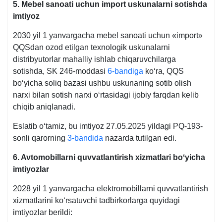
5. Mebel sanoati uchun import uskunalarni sotishda
imtiyoz
2030 yil 1 yanvargacha mebel sanoati uchun «import»
QQSdan ozod etilgan teхnologik uskunalarni
distribyutorlar mahalliy ishlab chiqaruvchilarga
sotishda, SK 246-moddasi
6-bandiga
koʻra, QQS
boʻyicha soliq bazasi ushbu uskunaning sotib olish
narхi bilan sotish narхi oʻrtasidagi ijobiy farqdan kelib
chiqib aniqlanadi.
Eslatib oʻtamiz, bu imtiyoz 27.05.2025 yildagi PQ-193-
sonli qarorning
3-bandida
nazarda tutilgan edi.
6. Avtomobillarni quvvatla
ntiri
sh хizmatlari boʻyicha
imtiyozlar
2028 yil 1 yanvargacha elektromobillarni quvvatlantirish
хizmatlarini koʻrsatuvchi tadbirkorlarga quyidagi
imtiyozlar berildi: