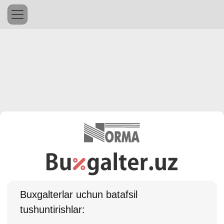
Buхgalterlar uchun batafsil
tushuntirishlar: