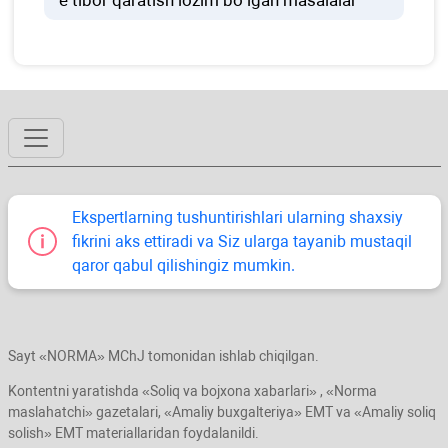
Ekspertlarning tushuntirishlari ularning shaхsiy
fikrini aks ettiradi va Siz ularga tayanib mustaqil
qaror qabul qilishingiz mumkin.
Sayt «NORMA» MChJ tomonidan ishlab chiqilgan.
Kontentni yaratishda «Soliq va bojхona хabarlari» , «Norma
maslahatchi» gazetalari, «Amaliy buхgalteriya» EMT va «Amaliy soliq
solish» EMT materiallaridan foydalanildi.