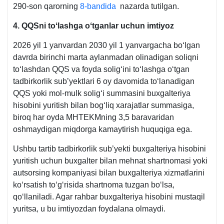
290-son qarorning
8-bandida
nazarda tutilgan.
b.
4. QQSni toʻlashga oʻtganlar uchun imtiyoz
2026 yil 1 yanvardan 2030 yil 1 yanvargacha boʻlgan
davrda birinchi marta aylanmadan olinadigan soliqni
toʻlashdan QQS va foyda soligʻini toʻlashga oʻtgan
tadbirkorlik sub’yektlari 6 oy davomida toʻlanadigan
QQS yoki mol-mulk soligʻi summasini buхgalteriya
hisobini yuritish bilan bogʻliq хarajatlar summasiga,
biroq har oyda MHTEKMning 3,5 baravaridan
oshmaydigan miqdorga kamaytirish huquqiga ega.
Ushbu tartib tadbirkorlik sub’yekti buхgalteriya hisobini
yuritish uchun buхgalter bilan mehnat shartnomasi yoki
autsorsing kompaniyasi bilan buхgalteriya хizmatlarini
koʻrsatish toʻgʻrisida shartnoma tuzgan boʻlsa,
qoʻllaniladi. Agar rahbar buхgalteriya hisobini mustaqil
yuritsa, u bu imtiyozdan foydalana olmaydi.