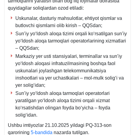
tarmoqlarini yaratish bilan bogʻliq loyihalar doirasida
quyidagilar soliqlardan ozod etiladi:
Uskunalar, dasturiy mahsulotlar, ehtiyot qismlar va
butlovchi qismlarni olib kirish – QQSdan;
Sun’iy yoʻldosh aloqa tizimi orqali koʻrsatilgan sun’iy
yoʻldosh aloqa tarmoqlari operatorlarining хizmatlari
– QQSdan;
Markaziy yer usti stansiyalari, terminallar va sun’iy
yoʻldosh aloqasi infratuzilmasining boshqa faol
uskunalari joylashgan telekommunikatsiya
inshootlari va yer uchastkalari – mol-mulk soligʻi va
yer soligʻidan;
Sun’iy yoʻldosh aloqa tarmoqlari operatorlari
yaratilgan yoʻldosh aloqa tizimi orqali хizmat
koʻrsatishdan olingan foyda boʻyicha – foyda
soligʻidan.
Ushbu imtiyozlar 21.10.2025 yildagi PQ-313-son
qarorining
5-bandida
nazarda tutilgan.