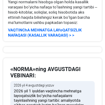
Yangi normalarni hisobga olgan holda kasallik
varaqasi boʻyicha nafaqa toʻlashning yangi tartibi –
hisob-kitoblar, soliqlar, soliq hisobotida aks
ettirish haqida bilishingiz kerak boʻlgan barcha
ma’lumotlarni ushbu papkadan topasiz:
VAQTINChA MEHNATGA LAYoQATSIZLIK
NAFAQASI (KASALLIK VARAQASI) > >
«NORMA»ning AVGUSTDAGI
VEBINARI:
2026 yil 4 avgustdagi yozuv
2026 yil 1 iyuldan vaqtincha mehnatga
layoqatsizlik boʻyicha nafaqalarni
tayinlashning yangi tartibi: amaliyotda
e’tibor qaratish lozim boʻlgan masalalar