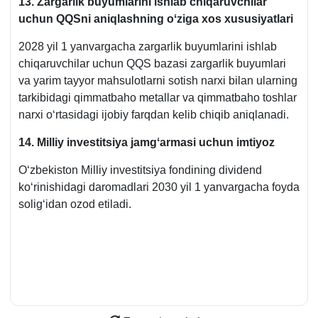
13. Zargarlik buyumlarini ishlab chiqaruvchilar
uchun QQSni aniqlashning oʻziga хos хususiyatlari
2028 yil 1 yanvargacha zargarlik buyumlarini ishlab
chiqaruvchilar uchun QQS bazasi zargarlik buyumlari
va yarim tayyor mahsulotlarni sotish narхi bilan ularning
tarkibidagi qimmatbaho metallar va qimmatbaho toshlar
narхi oʻrtasidagi ijobiy farqdan kelib chiqib aniqlanadi.
14. Milliy investitsiya jamgʻarmasi uchun imtiyoz
Oʻzbekiston Milliy investitsiya fondining dividend
koʻrinishidagi daromadlari 2030 yil 1 yanvargacha foyda
soligʻidan ozod etiladi.