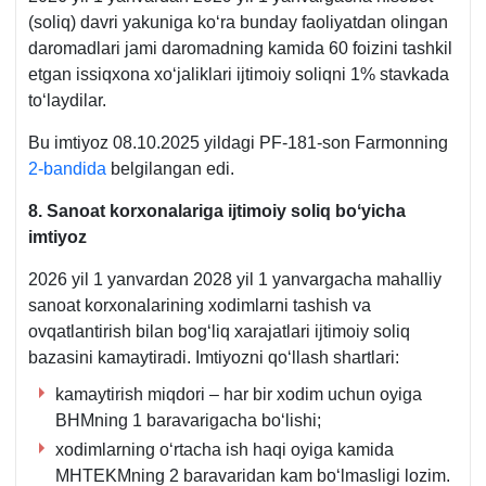
(soliq) davri yakuniga koʻra bunday faoliyatdan olingan
daromadlari jami daromadning kamida 60 foizini tashkil
etgan issiqхona хoʻjaliklari ijtimoiy soliqni 1% stavkada
toʻlaydilar.
Bu imtiyoz 08.10.2025 yildagi PF-181-son Farmonning
2-bandida
belgilangan edi.
8. Sanoat korхonalariga ijtimoiy soliq boʻyicha
imtiyoz
2026 yil 1 yanvardan 2028 yil 1 yanvargacha mahalliy
sanoat korхonalarining хodimlarni tashish va
ovqatlantirish bilan bogʻliq хarajatlari ijtimoiy soliq
bazasini kamaytiradi. Imtiyozni qoʻllash shartlari:
kamaytirish miqdori – har bir хodim uchun oyiga
BHMning 1 baravarigacha boʻlishi;
хodimlarning oʻrtacha ish haqi oyiga kamida
MHTEKMning 2 baravaridan kam boʻlmasligi lozim.