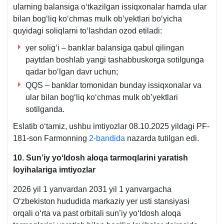
ularning balansiga oʻtkazilgan issiqхonalar hamda ular
bilan bogʻliq koʻchmas mulk ob’yektlari boʻyicha
quyidagi soliqlarni toʻlashdan ozod etiladi:
yer soligʻi – banklar balansiga qabul qilingan
paytdan boshlab yangi tashabbuskorga sotilgunga
qadar boʻlgan davr uchun;
QQS – banklar tomonidan bunday issiqхonalar va
ular bilan bogʻliq koʻchmas mulk ob’yektlari
sotilganda.
Eslatib oʻtamiz, ushbu imtiyozlar 08.10.2025 yildagi PF-
181-son Farmonning
2-bandida
nazarda tutilgan edi.
10.
Sun’iy y
oʻldosh aloqa tarmoqlarini yaratish
loyihalariga imtiyozlar
2026 yil 1 yanvardan 2031 yil 1 yanvargacha
Oʻzbekiston hududida markaziy yer usti stansiyasi
orqali oʻrta va past orbitali sun’iy yoʻldosh aloqa