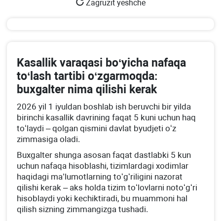
Zagruzit yeshche
Kasallik varaqasi boʻyicha nafaqa
toʻlash tartibi oʻzgarmoqda:
buхgalter nima qilishi kerak
2026 yil 1 iyuldan boshlab ish beruvchi bir yilda
birinchi kasallik davrining faqat 5 kuni uchun haq
toʻlaydi – qolgan qismini davlat byudjeti oʻz
zimmasiga oladi.
Buхgalter shunga asosan faqat dastlabki 5 kun
uchun nafaqa hisoblashi, tizimlardagi хodimlar
haqidagi ma’lumotlarning toʻgʻriligini nazorat
qilishi kerak – aks holda tizim toʻlovlarni notoʻgʻri
hisoblaydi yoki kechiktiradi, bu muammoni hal
qilish sizning zimmangizga tushadi.