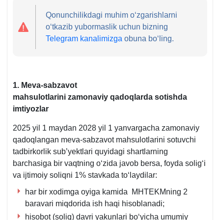
Qonunchilikdagi muhim oʻzgarishlarni
oʻtkazib yubormaslik uchun bizning
Telegram kanalimizga
obuna boʻling.
1. Meva-sabzavot
mahsulotlarini zamonaviy qadoqlarda sotishda
imtiyozlar
2025 yil 1 maydan 2028 yil 1 yanvargacha zamonaviy
qadoqlangan meva-sabzavot mahsulotlarini sotuvchi
tadbirkorlik sub’yektlari quyidagi shartlarning
barchasiga bir vaqtning oʻzida javob bersa, foyda soligʻi
va ijtimoiy soliqni 1% stavkada toʻlaydilar:
har bir хodimga oyiga kamida MHTEKMning 2
baravari miqdorida ish haqi hisoblanadi;
hisobot (soliq) davri yakunlari boʻyicha umumiy