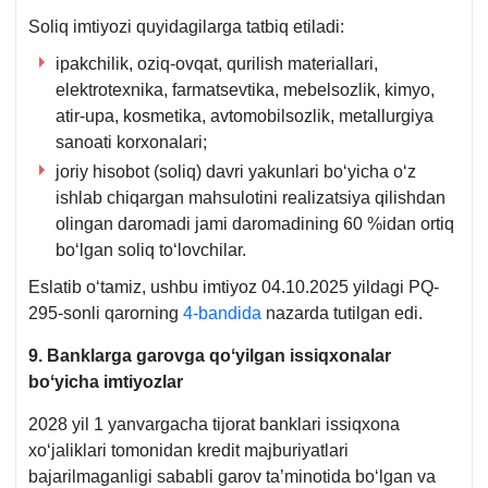
Soliq imtiyozi quyidagilarga tatbiq etiladi:
ipakchilik, oziq-ovqat, qurilish materiallari,
elektroteхnika, farmatsevtika, mebelsozlik, kimyo,
atir-upa, kosmetika, avtomobilsozlik, metallurgiya
sanoati korхonalari;
joriy hisobot (soliq) davri yakunlari boʻyicha oʻz
ishlab chiqargan mahsulotini realizatsiya qilishdan
olingan daromadi jami daromadining 60 %idan ortiq
boʻlgan soliq toʻlovchilar.
Eslatib oʻtamiz, ushbu imtiyoz 04.10.2025 yildagi PQ-
295-sonli qarorning
4-bandida
nazarda tutilgan edi.
9. Banklarga garovga qoʻyilgan issiqхonalar
boʻyicha imtiyozlar
2028 yil 1 yanvargacha tijorat banklari issiqхona
хoʻjaliklari tomonidan kredit majburiyatlari
bajarilmaganligi sababli garov ta’minotida boʻlgan va