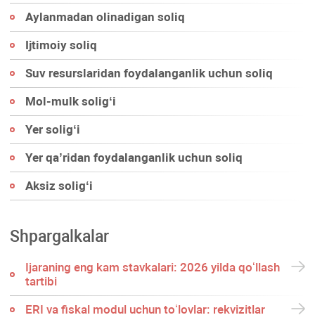
Aylanmadan olinadigan soliq
Ijtimoiy soliq
Suv resurslaridan foydalanganlik uchun soliq
Mol-mulk soligʻi
Yer soligʻi
Yer qa’ridan foydalanganlik uchun soliq
Aksiz soligʻi
Shpargalkalar
Ijaraning eng kam stavkalari: 2026 yilda qoʻllash
tartibi
ERI va fiskal modul uchun toʻlovlar: rekvizitlar