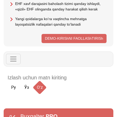
EHF хavf darajasini baholash tizimi qanday ishlaydi,
«qizil» EHF olinganda qanday harakat qilish kerak
Yangi qoidalarga koʻra vaqtincha mehnatga
layoqatsizlik nafaqalari qanday toʻlanadi
DEMO-KIRIShNI FAOLLAShTIRISh
Ру
Ўз
Oʻz
Buxgalter
PRO