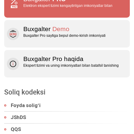
Elektron ekspert tizimi kengaytirilgan imkoniyatlar bilan
Buxgalter
Demo
Buxgalter Pro saytiga bepul demo‑kirish imkoniyati
Buxgalter Pro haqida
Ekspert tizimi va uning imkoniyatlari bilan batafsil tanishing
Soliq kodeksi
Foyda soligʻi
JShDS
QQS