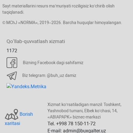
Sayt materiallarini resurs ma’muriyati roziligisiz koʻchirib olish
taqiqlanadi.
© MChJ «NORMA», 2019–2026. Barcha huquqlar himoyalangan.
Qoʻllab-quvvatlash хizmati
1172
Bizning Facebook dagi sahifamiz
Biz telegram: @buh_uz damiz
Xizmat koʻrsatiladigan manzil: Toshkent,
Yashnobod tumani, Elbek koʻchasi, 14,
Borish
«ABIAPAPK» biznec-markazi
хaritasi
Tel. +998 78 150-11-72
E-mail: admin@buxgalter.uz