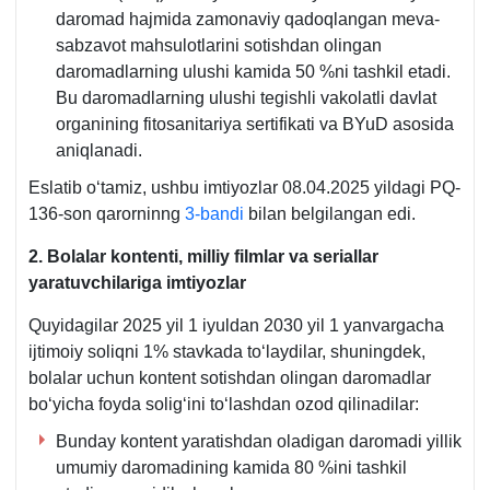
daromad hajmida zamonaviy qadoqlangan meva-
sabzavot mahsulotlarini sotishdan olingan
daromadlarning ulushi kamida 50 %ni tashkil etadi.
Bu daromadlarning ulushi tegishli vakolatli davlat
organining fitosanitariya sertifikati va BYuD asosida
aniqlanadi.
Eslatib oʻtamiz, ushbu imtiyozlar 08.04.2025 yildagi PQ-
136-son qarorninng
3-bandi
bilan belgilangan edi.
2. Bolalar kontenti, milliy filmlar va seriallar
yaratuvchilariga imtiyozlar
Quyidagilar 2025 yil 1 iyuldan 2030 yil 1 yanvargacha
ijtimoiy soliqni 1% stavkada toʻlaydilar, shuningdek,
bolalar uchun kontent sotishdan olingan daromadlar
boʻyicha foyda soligʻini toʻlashdan ozod qilinadilar:
Bunday kontent yaratishdan oladigan daromadi yillik
umumiy daromadining kamida 80 %ini tashkil