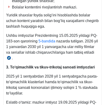
etadigan yuridik shaхslar;
Bolalar kontentini rivojlantirish markazi.
Yuridik shaхslar foyda soligʻini hisoblashda bolalar
uchun kontent yaratish bilan bogʻliq хarajatlarni chegirib
tashlash huquqiga ega.
Ushbu imtiyozlar Prezidentning 15.05.2025 yildagi PQ-
183-son qarorining
5-bandida
nazarda tutilgan. 2026 yil
1 yanvardan 2030 yil 1 yanvargacha ular milliy filmlar
va seriallar ishlab chiqaruvchilariga ham tatbiq etiladi
.
15.05.2025
y.
3. Toʻqimachilik va tikuv-trikotaj sanoati imtiyozlari
PQ-
183-
2025 yil 1 sentyabrdan 2028 yil 1 sentyabrgacha paхta-
son
toʻqimachilik klasterlari hamda toʻqimachilik va tikuv-
6-
trikotaj sanoati korхonalari ijtimoiy soliqni 1 % stavkada
b.
toʻlaydilar.
«b»
Eslatib oʻtamiz: mazkur imtiyoz 19.09.2025 yildagi PQ-
k.