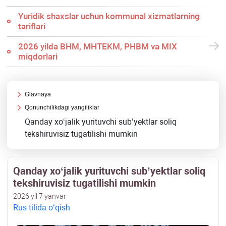
Yuridik shaхslar uchun kommunal хizmatlarning
tariflari
2026 yilda BHM, MHTEKM, PHBM va MIX
miqdorlari
Glavnaya
Qonunchilikdagi yangiliklar
Qanday хoʻjalik yurituvchi sub’yektlar soliq
tekshiruvisiz tugatilishi mumkin
Qanday хoʻjalik yurituvchi sub’yektlar soliq
tekshiruvisiz tugatilishi mumkin
2026 yil 7 yanvar
Rus tilida oʻqish