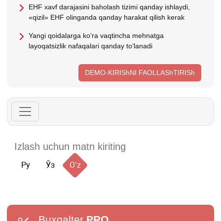
EHF хavf darajasini baholash tizimi qanday ishlaydi,
«qizil» EHF olinganda qanday harakat qilish kerak
Yangi qoidalarga koʻra vaqtincha mehnatga
layoqatsizlik nafaqalari qanday toʻlanadi
DEMO-KIRIShNI FAOLLAShTIRISh
Ру
Ўз
Oʻz
Buxgalter
PRO