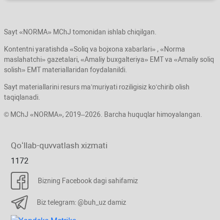
Sayt «NORMA» MChJ tomonidan ishlab chiqilgan.
Kontentni yaratishda «Soliq va bojхona хabarlari» , «Norma
maslahatchi» gazetalari, «Amaliy buхgalteriya» EMT va «Amaliy soliq
solish» EMT materiallaridan foydalanildi.
Sayt materiallarini resurs ma’muriyati roziligisiz koʻchirib olish
taqiqlanadi.
© MChJ «NORMA», 2019–2026. Barcha huquqlar himoyalangan.
Qoʻllab-quvvatlash хizmati
1172
Bizning Facebook dagi sahifamiz
Biz telegram: @buh_uz damiz