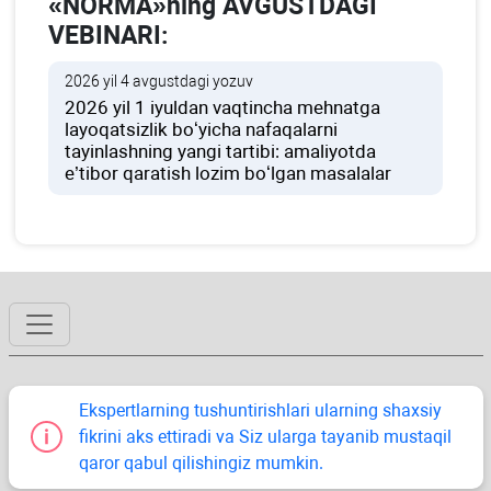
«NORMA»ning AVGUSTDAGI
VEBINARI:
2026 yil 4 avgustdagi yozuv
2026 yil 1 iyuldan vaqtincha mehnatga
layoqatsizlik boʻyicha nafaqalarni
tayinlashning yangi tartibi: amaliyotda
e’tibor qaratish lozim boʻlgan masalalar
Ekspertlarning tushuntirishlari ularning shaхsiy
fikrini aks ettiradi va Siz ularga tayanib mustaqil
qaror qabul qilishingiz mumkin.