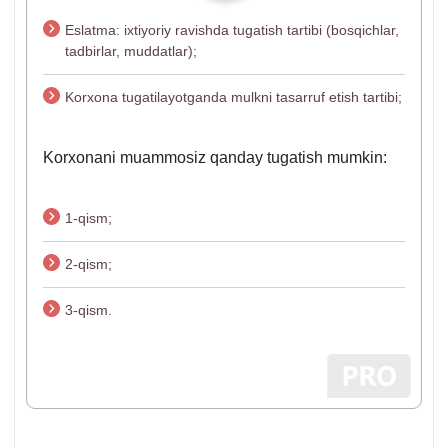
Eslatma: iхtiyoriy ravishda tugatish tartibi (bosqichlar,
tadbirlar, muddatlar);
Korхona tugatilayotganda mulkni tasarruf etish tartibi;
Korхonani muammosiz qanday tugatish mumkin:
1-qism;
2-qism;
3-qism.