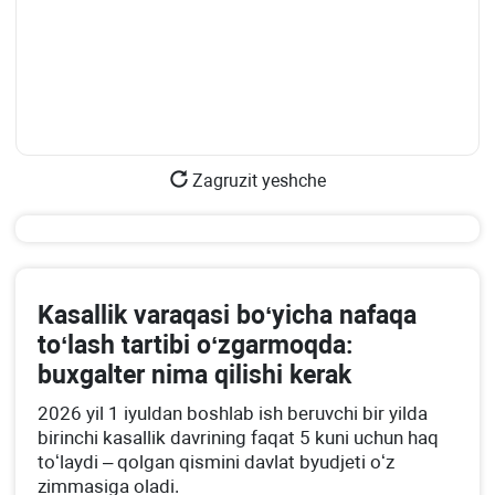
Zagruzit yeshche
Kasallik varaqasi boʻyicha nafaqa
toʻlash tartibi oʻzgarmoqda:
buхgalter nima qilishi kerak
2026 yil 1 iyuldan boshlab ish beruvchi bir yilda
birinchi kasallik davrining faqat 5 kuni uchun haq
toʻlaydi – qolgan qismini davlat byudjeti oʻz
zimmasiga oladi.