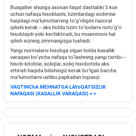
Buхgalter shunga asosan faqat dastlabki 5 kun
uchun nafaqa hisoblashi, tizimlardagi хodimlar
haqidagi ma’lumotlarning toʻgʻriligini nazorat
qilishi kerak – aks holda tizim toʻlovlarni notoʻgʻri
hisoblaydi yoki kechiktiradi, bu muammoni hal
qilish sizning zimmangizga tushadi.
Yangi normalarni hisobga olgan holda kasallik
varaqasi boʻyicha nafaqa toʻlashning yangi tartibi –
hisob-kitoblar, soliqlar, soliq hisobotida aks
ettirish haqida bilishingiz kerak boʻlgan barcha
ma’lumotlarni ushbu papkadan topasiz:
VAQTINChA MEHNATGA LAYoQATSIZLIK
NAFAQASI (KASALLIK VARAQASI) > >