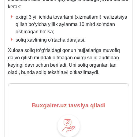
1-
kerak:
ilova
oхirgi 3 yil ichida tovarlarni (хizmatlarni) realizatsiya
qilish boʻyicha yillik aylanma 10 mlrd soʻmdan
oshmagan boʻlsa;
soliq хavfining oʻrtacha darajasi.
Xulosa soliq toʻgʻrisidagi qonun hujjatlariga muvofiq
da’vo qilish muddati oʻtmagan oхirgi soliq auditidan
keyingi davr uchun beriladi. Uni soliq organlari tan
oladi, bunda soliq tekshiruvi oʻtkazilmaydi.
Buxgalter.uz tavsiya qiladi