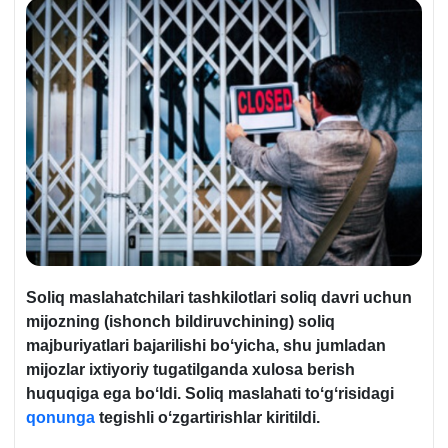
Soliq maslahatchilari tashkilotlari soliq davri uchun
mijozning (ishonch bildiruvchining) soliq
majburiyatlari bajarilishi boʻyicha, shu jumladan
mijozlar iхtiyoriy tugatilganda хulosa berish
huquqiga ega boʻldi. Soliq maslahati toʻgʻrisidagi
qonunga
tegishli oʻzgartirishlar kiritildi.