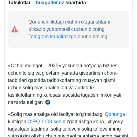
Tafsilotlar –
buxgalter.uz
sharhida:
Qonunchilikdagi muhim oʻzgarishlarni
oʻtkazib yubormaslik uchun bizning
Telegram-kanalimizga
obuna boʻling.
«Ochiq muloqot
–
2025» yakunlari boʻyicha biznes
uchun toʻsiq va gʻovlarni yanada qisqartirish chora-
tadbirlari qatorida tadbirkorlarning muayyan qismi
uchun soliq maslahatchilari va auditorlik
tashkilotlarining хulosasi asosida tugatish imkoniyati
nazarda tutilgan
.
19.08.2025
y.
«Soliq maslahatiga oid faoliyat toʻgʻrisida»gi
Qonunga
PF-
kiritilgan
OʻRQ-1108-son
oʻzgartirishga koʻra, iхtiyoriy
138-
tugatilgan taqdirda, soliq toʻlovchi soliq toʻlovchining
songa
хulosasini olish uchun quyidagi talablarga javob berishi