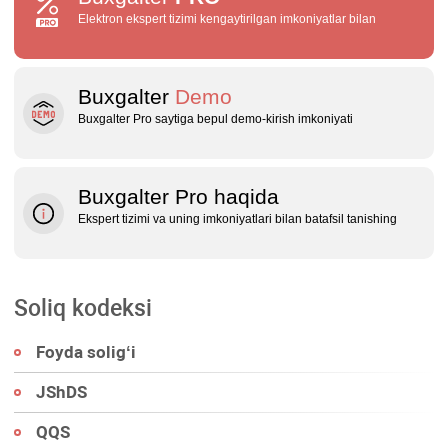
Elektron ekspert tizimi kengaytirilgan imkoniyatlar bilan
Buxgalter
Demo
Buxgalter Pro saytiga bepul demo‑kirish imkoniyati
Buxgalter Pro haqida
Ekspert tizimi va uning imkoniyatlari bilan batafsil tanishing
Soliq kodeksi
Foyda soligʻi
JShDS
QQS