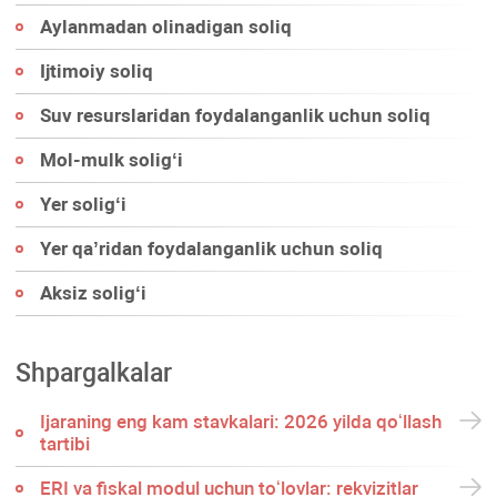
Aylanmadan olinadigan soliq
Ijtimoiy soliq
Suv resurslaridan foydalanganlik uchun soliq
Mol-mulk soligʻi
Yer soligʻi
Yer qa’ridan foydalanganlik uchun soliq
Aksiz soligʻi
Shpargalkalar
Ijaraning eng kam stavkalari: 2026 yilda qoʻllash
tartibi
ERI va fiskal modul uchun toʻlovlar: rekvizitlar