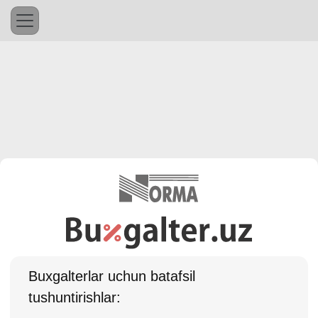
Buхgalterlar uchun batafsil
tushuntirishlar: