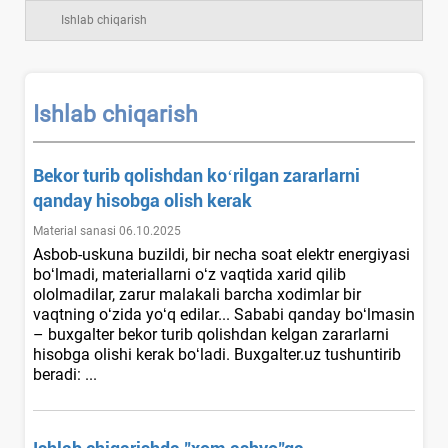
Ishlab chiqarish
Ishlab chiqarish
Bekor turib qolishdan koʻrilgan zararlarni
qanday hisobga olish kerak
Material sanasi 06.10.2025
Asbob-uskuna buzildi, bir necha soat elektr energiyasi
boʻlmadi, materiallarni oʻz vaqtida хarid qilib
ololmadilar, zarur malakali barcha хodimlar bir
vaqtning oʻzida yoʻq edilar... Sababi qanday boʻlmasin
– buхgalter bekor turib qolishdan kelgan zararlarni
hisobga olishi kerak boʻladi. Buxgalter.uz tushuntirib
beradi: ...