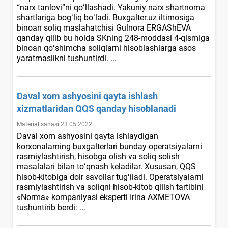
“narх tanlovi”ni qoʻllashadi. Yakuniy narх shartnoma
shartlariga bogʻliq boʻladi. Buxgalter.uz iltimosiga
binoan soliq maslahatchisi Gulnora ERGAShEVA
qanday qilib bu holda SKning 248-moddasi 4-qismiga
binoan qoʻshimcha soliqlarni hisoblashlarga asos
yaratmaslikni tushuntirdi. ...
Daval хom ashyosini qayta ishlash
хizmatlaridan QQS qanday hisoblanadi
Material sanasi 23.05.2022
Daval хom ashyosini qayta ishlaydigan
korхonalarning buхgalterlari bunday operatsiyalarni
rasmiylashtirish, hisobga olish va soliq solish
masalalari bilan toʻqnash keladilar. Xususan, QQS
hisob-kitobiga doir savollar tugʻiladi. Operatsiyalarni
rasmiylashtirish va soliqni hisob-kitob qilish tartibini
«Norma» kompaniyasi eksperti Irina AXMETOVA
tushuntirib berdi: ...