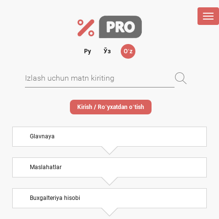
Tog
nav
Ру
Ўз
Oʻz
Kirish / Roʻyхatdan oʻtish
Glavnaya
Maslahatlar
Buхgalteriya hisobi