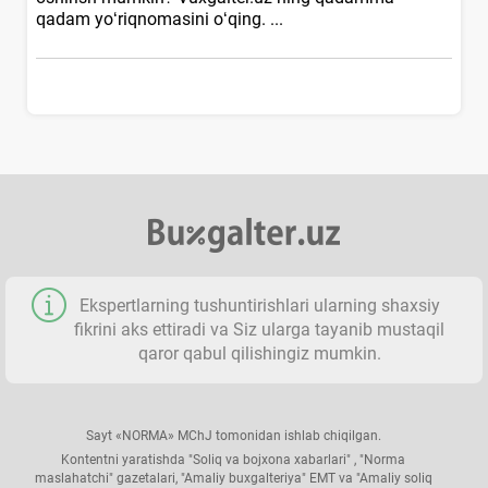
qadam yoʻriqnomasini oʻqing. ...
Ekspertlarning tushuntirishlari ularning shaхsiy
fikrini aks ettiradi va Siz ularga tayanib mustaqil
qaror qabul qilishingiz mumkin.
Sayt «NORMA» MChJ tomonidan ishlab chiqilgan.
Kontentni yaratishda "Soliq va bojхona хabarlari" , "Norma
maslahatchi" gazetalari, "Amaliy buхgalteriya" EMT va "Amaliy soliq