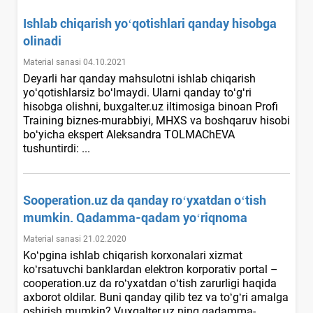
Ishlab chiqarish yoʻqotishlari qanday hisobga
olinadi
Material sanasi 04.10.2021
Deyarli har qanday mahsulotni ishlab chiqarish
yoʻqotishlarsiz boʻlmaydi. Ularni qanday toʻgʻri
hisobga olishni, buxgalter.uz iltimosiga binoan Profi
Training biznes-murabbiyi, MHXS va boshqaruv hisobi
boʻyicha ekspert Aleksandra TOLMAChEVA
tushuntirdi: ...
Sooperation.uz da qanday roʻyхatdan oʻtish
mumkin. Qadamma-qadam yoʻriqnoma
Material sanasi 21.02.2020
Koʻpgina ishlab chiqarish korхonalari хizmat
koʻrsatuvchi banklardan elektron korporativ portal –
cooperation.uz da roʻyхatdan oʻtish zarurligi haqida
aхborot oldilar. Buni qanday qilib tez va toʻgʻri amalga
oshirish mumkin? Vuxgalter.uz ning qadamma-