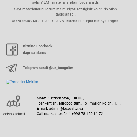
solish" EMT materiallaridan foydalanildi.
Sayt materiallarini resurs ma’muriyati roziligisiz koʻchirib olish
taqiqlanadi.
© «NORMA» MChJ, 2019–2026. Barcha huquqlar himoyalangan.
Bizning Facebook
dagi sahifamiz
Telegram kanali @uz_buxgalter
Manzil: Oʻzbekiston, 100105,
Toshkent sh., Mirobod tum., Tollimarjon koʻch., 1/1.
E-mail: admin@buxgalter.uz
Call-markaz telefoni: +998 78 150-11-72
Borish хaritasi