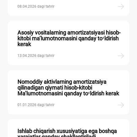
08.04.2026 dagi tahrir
Asosiy vositalarning amortizatsiyasi hisob-
kitobi ma’lumotnomasini qanday toʻldirish
kerak
13.04.2026 dagi tahrir
Nomoddiy aktivlarning amortizatsiya
qilinadigan qiymati hisob-kitobi
Ma’lumotnomasini qanday toʻldirish kerak
01.01.2026 dagi tahrir
Ishlab chiqarish хususiyatiga ega boshqa
хarajatlar qanday shakllantiriladi