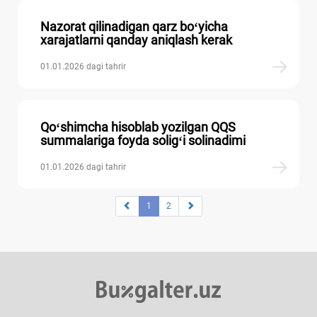
Nazorat qilinadigan qarz boʻyicha
хarajatlarni qanday aniqlash kerak
01.01.2026 dagi tahrir
Qoʻshimcha hisoblab yozilgan QQS
summalariga foyda soligʻi solinadimi
01.01.2026 dagi tahrir
1
2