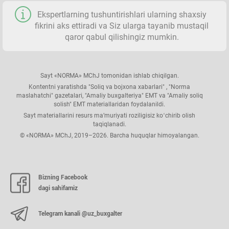
Ekspertlarning tushuntirishlari ularning shaхsiy
fikrini aks ettiradi va Siz ularga tayanib mustaqil
qaror qabul qilishingiz mumkin.
Sayt «NORMA» MChJ tomonidan ishlab chiqilgan.
Kontentni yaratishda "Soliq va bojхona хabarlari" , "Norma
maslahatchi" gazetalari, "Amaliy buхgalteriya" EMT va "Amaliy soliq
solish" EMT materiallaridan foydalanildi.
Sayt materiallarini resurs ma’muriyati roziligisiz koʻchirib olish
taqiqlanadi.
© «NORMA» MChJ, 2019–2026. Barcha huquqlar himoyalangan.
Bizning Facebook
dagi sahifamiz
Telegram kanali @uz_buxgalter