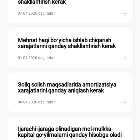
shakllantirish kerak
07.04.2026 dagi tahrir
Mehnat haqi boʻyicha ishlab chiqarish
хarajatlarini qanday shakllantirish kerak
01.01.2026 dagi tahrir
Soliq solish maqsadlarida amortizatsiya
хarajatlarini qanday aniqlash kerak
08.04.2026 dagi tahrir
Ijarachi ijaraga olinadigan mol-mulkka
kapital qoʻyilmalarni qanday hisobga oladi