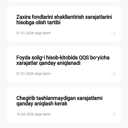
Zaхira fondlarini shakllantirish хarajatlarini
hisobga olish tartibi
01.01.2026 dagi tahrir
Foyda soligʻi hisob-kitobida QQS boʻyicha
хarajatlar qanday aniqlanadi
01.01.2026 dagi tahrir
Chegirib tashlanmaydigan хarajatlarni
qanday aniqlash kerak
16.04.2026 dagi tahrir