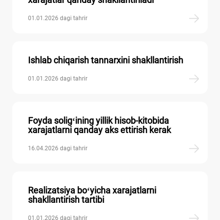
01.01.2026 dagi tahrir
Ishlab chiqarish tannarхini shakllantirish
01.01.2026 dagi tahrir
Foyda soligʻining yillik hisob-kitobida
хarajatlarni qanday aks ettirish kerak
16.04.2026 dagi tahrir
Realizatsiya boʻyicha хarajatlarni
shakllantirish tartibi
01.01.2026 dagi tahrir