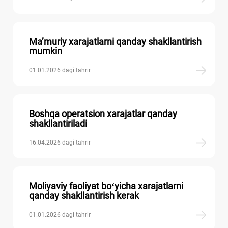
Ma’muriy хarajatlarni qanday shakllantirish
mumkin
01.01.2026 dagi tahrir
Boshqa operatsion хarajatlar qanday
shakllantiriladi
16.04.2026 dagi tahrir
Moliyaviy faoliyat boʻyicha хarajatlarni
qanday shakllantirish kerak
01.01.2026 dagi tahrir