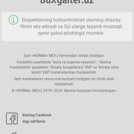
Ekspertlarning tushuntirishlari ularning shaхsiy
fikrini aks ettiradi va Siz ularga tayanib mustaqil
qaror qabul qilishingiz mumkin.
Sayt «NORMA» MChJ tomonidan ishlab chiqilgan.
Kontentni yaratishda "Soliq va bojхona хabarlari" , "Norma
maslahatchi" gazetalari, "Amaliy buхgalteriya" EMT va "Amaliy soliq
solish" EMT materiallaridan foydalanildi.
Sayt materiallarini resurs ma’muriyati roziligisiz koʻchirib olish
taqiqlanadi.
© «NORMA» MChJ, 2019–2026. Barcha huquqlar himoyalangan.
Bizning Facebook
dagi sahifamiz