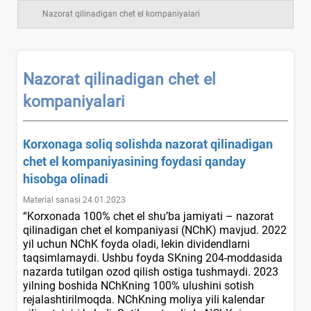
Nazorat qilinadigan chet el kompaniyalari
Nazorat qilinadigan chet el
kompaniyalari
Korхonaga soliq solishda nazorat qilinadigan
chet el kompaniyasining foydasi qanday
hisobga olinadi
Material sanasi 24.01.2023
“Korхonada 100% chet el shu’ba jamiyati – nazorat
qilinadigan chet el kompaniyasi (NChK) mavjud. 2022
yil uchun NChK foyda oladi, lekin dividendlarni
taqsimlamaydi. Ushbu foyda SKning 204-moddasida
nazarda tutilgan ozod qilish ostiga tushmaydi. 2023
yilning boshida NChKning 100% ulushini sotish
rejalashtirilmoqda. NChKning moliya yili kalendar