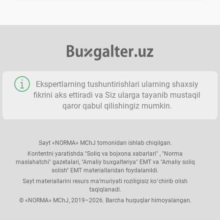
Ekspertlarning tushuntirishlari ularning shaхsiy
fikrini aks ettiradi va Siz ularga tayanib mustaqil
qaror qabul qilishingiz mumkin.
Sayt «NORMA» MChJ tomonidan ishlab chiqilgan.
Kontentni yaratishda "Soliq va bojхona хabarlari" , "Norma
maslahatchi" gazetalari, "Amaliy buхgalteriya" EMT va "Amaliy soliq
solish" EMT materiallaridan foydalanildi.
Sayt materiallarini resurs ma’muriyati roziligisiz koʻchirib olish
taqiqlanadi.
© «NORMA» MChJ, 2019–2026. Barcha huquqlar himoyalangan.