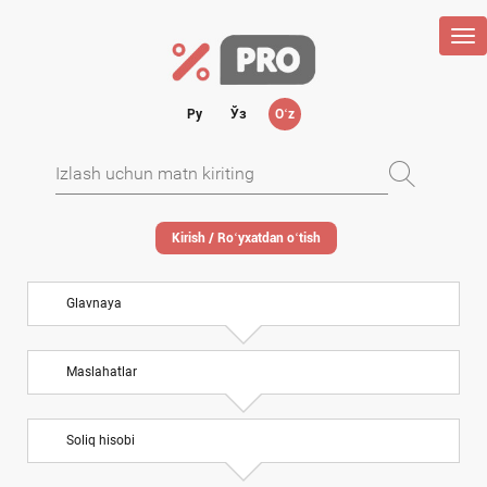
Tog
nav
Ру
Ўз
Oʻz
Kirish / Roʻyхatdan oʻtish
Glavnaya
Maslahatlar
Soliq hisobi