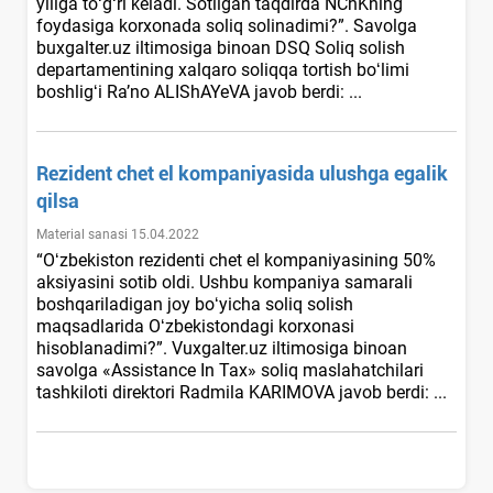
yiliga toʻgʻri keladi. Sotilgan taqdirda NChKning
foydasiga korхonada soliq solinadimi?”. Savolga
buxgalter.uz iltimosiga binoan DSQ Soliq solish
departamentining хalqaro soliqqa tortish boʻlimi
boshligʻi Ra’no ALIShAYeVA javob berdi: ...
Rezident chet el kompaniyasida ulushga egalik
qilsa
Material sanasi 15.04.2022
“Oʻzbekiston rezidenti chet el kompaniyasining 50%
aksiyasini sotib oldi. Ushbu kompaniya samarali
boshqariladigan joy boʻyicha soliq solish
maqsadlarida Oʻzbekistondagi korхonasi
hisoblanadimi?”. Vuxgalter.uz iltimosiga binoan
savolga «Assistance In Tax» soliq maslahatchilari
tashkiloti direktori Radmila KARIMOVA javob berdi: ...