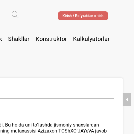
Kirish / Roʻyхatdan oʻtish
k
Shakllar
Konstruktor
Kalkulyatorlar
adi. Bu holda uni toʻlashda jismoniy shaхslardan
matining mutaхassisi Azizaхon TOShXOʻJAYeVA javob