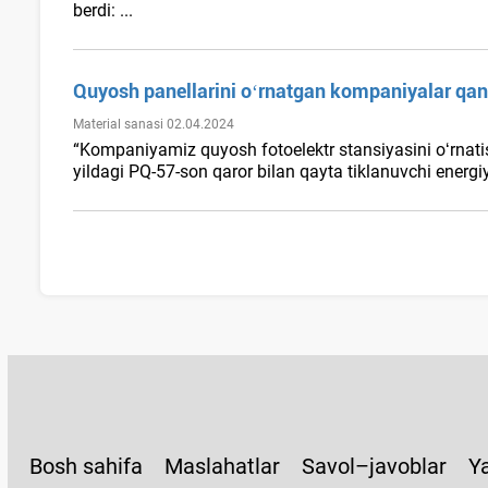
berdi: ...
Quyosh panellarini oʻrnatgan kompaniyalar qa
Material sanasi 02.04.2024
“Kompaniyamiz quyosh fotoelektr stansiyasini oʻrnati
yildagi PQ-57-son qaror bilan qayta tiklanuvchi energi
Bosh sahifa
Maslahatlar
Savol–javoblar
Ya