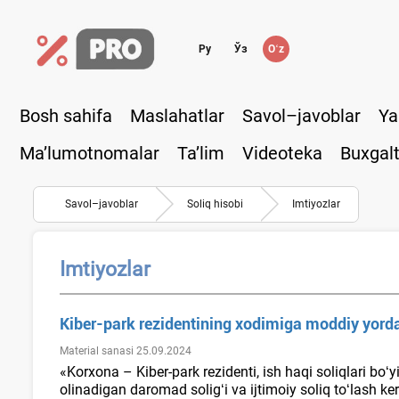
Ру
Ўз
Oʻz
Bosh sahifa
Maslahatlar
Savol–javoblar
Ya
Ma’lumotnomalar
Ta’lim
Videoteka
Buxgalt
Savol–javoblar
Soliq hisobi
Imtiyozlar
Imtiyozlar
Kiber-park rezidentining хodimiga moddiy yor
Material sanasi 25.09.2024
«Korхona – Kiber-park rezidenti, ish haqi soliqlari bo
olinadigan daromad soligʻi va ijtimoiy soliq toʻlash