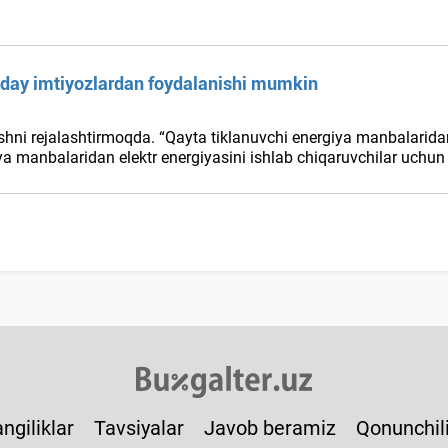
nday imtiyozlardan foydalanishi mumkin
shni rejalashtirmoqda. “Qayta tiklanuvchi energiya manbalarida
ya manbalaridan elektr energiyasini ishlab chiqaruvchilar uchun 
ngiliklar
Tavsiyalar
Javob beramiz
Qonunchil