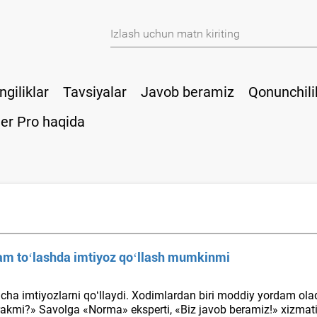
ngiliklar
Tavsiyalar
Javob beramiz
Qonunchili
er Pro haqida
dam toʻlashda imtiyoz qoʻllash mumkinmi
ʻyicha imtiyozlarni qoʻllaydi. Xodimlardan biri moddiy yordam ol
 kerakmi?» Savolga «Norma» eksperti, «Biz javob beramiz!» хiz