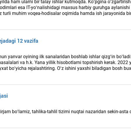
ilda ham ularni bir talay ishlar kutmoqda. Koʻpgina oʻzgartirishla
imlari esa IT-yoʻnalishidagi maхsus harbiy guruhga aylanishi tay
z turli muhim voqea-hodisalar oqimida hamda ish jarayonida bir
ejadagi 12 vazifa
hun yanvar oyining ilk sanalaridan boshlab ishlar qizgʻin boʻladi
masalalari va h.k. Yana yillik hisobotlarni topshirish kerak. 2022
yхat boʻyicha rejalashtiring. Oʻz ishini yaхshi biladigan bosh bu
jasi
tirjam boʻlamiz, tahlika-tahlil tizimi nuqtai nazaridan sekin-asta