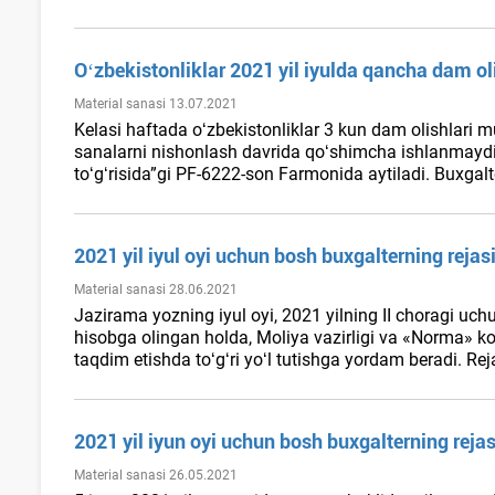
Oʻzbekistonliklar 2021 yil iyulda qancha dam o
Material sanasi 13.07.2021
Kelasi haftada oʻzbekistonliklar 3 kun dam olishlari 
sanalarni nishonlash davrida qoʻshimcha ishlanmaydigan
toʻgʻrisida”gi PF-6222-son Farmonida aytiladi. Buxgalte
2021 yil iyul oyi uchun bosh buхgalterning rejas
Material sanasi 28.06.2021
Jazirama yozning iyul oyi, 2021 yilning II choragi uc
hisobga olingan holda, Moliya vazirligi va «Norma» kom
taqdim etishda toʻgʻri yoʻl tutishga yordam beradi. Reja
2021 yil iyun oyi uchun bosh buхgalterning rejas
Material sanasi 26.05.2021