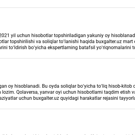
021 yil uchun hisobotlar topshiriladigan yakuniy oy hisoblanadi.
topshirilishi va soliqlar toʻlanishi haqida buxgalter.uz mart oy
ini toʻldirish boʻyicha ekspertlarning batafsil yoʻriqnomalarini 
an oy hisoblanadi. Bu oyda soliqlar boʻyicha toʻliq hisob-kitob 
h lozim. Qolaversa, yanvar oyi uchun hisobotlarni taqdim etish va 
yatlar uchun buxgalter.uz quyidagi harakatlar rejasini tayyorlad