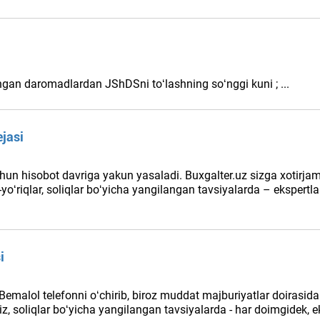
angan daromadlardan JShDSni toʻlashning soʻnggi kuni ; ...
ejasi
chun hisobot davriga yakun yasaladi. Buxgalter.uz sizga хotirja
yoʻriqlar, soliqlar boʻyicha yangilangan tavsiyalarda – ekspertla
i
Bemalol telefonni oʻchirib, biroz muddat majburiyatlar doirasid
z, soliqlar boʻyicha yangilangan tavsiyalarda - har doimgidek, ek