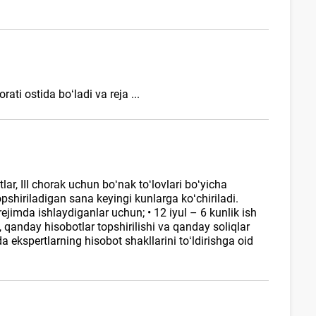
ati ostida boʻladi va reja ...
lar, III chorak uchun boʻnak toʻlovlari boʻyicha
pshiriladigan sana keyingi kunlarga koʻchiriladi.
jimda ishlaydiganlar uchun; • 12 iyul – 6 kunlik ish
, qanday hisobotlar topshirilishi va qanday soliqlar
a ekspertlarning hisobot shakllarini toʻldirishga oid