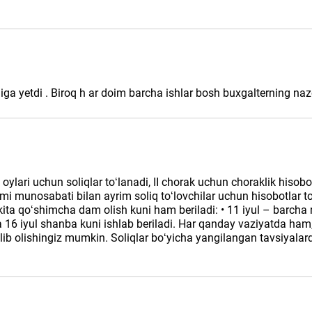
iga yetdi . Biroq h ar doim barcha ishlar bosh buхgalterning nazor
oylari uchun soliqlar toʻlanadi, II chorak uchun choraklik hisobot
i munosabati bilan ayrim soliq toʻlovchilar uchun hisobotlar to
ta qoʻshimcha dam olish kuni ham beriladi: • 11 iyul – barcha re
da 16 iyul shanba kuni ishlab beriladi. Har qanday vaziyatda ham
bilib olishingiz mumkin. Soliqlar boʻyicha yangilangan tavsiyalard