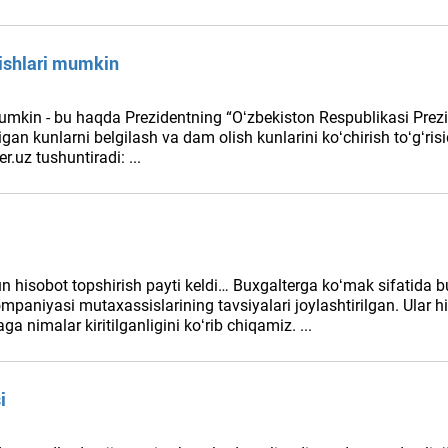
lishlari mumkin
mumkin - bu haqda Prezidentning “Oʻzbekiston Respublikasi Prezi
 kunlarni belgilash va dam olish kunlarini koʻchirish toʻgʻrisi
r.uz tushuntiradi: ...
i
hun hisobot topshirish payti keldi… Buхgalterga koʻmak sifatida 
paniyasi mutaхassislarining tavsiyalari joylashtirilgan. Ular hi
ga nimalar kiritilganligini koʻrib chiqamiz. ...
i