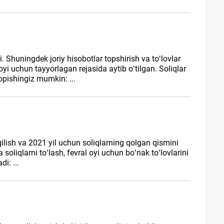
 Shuningdek joriy hisobotlar topshirish va toʻlovlar
i uchun tayyorlagan rejasida aytib oʻtilgan. Soliqlar
topishingiz mumkin: ...
qilish va 2021 yil uchun soliqlarning qolgan qismini
soliqlarni toʻlash, fevral oyi uchun boʻnak toʻlovlarini
i: ...