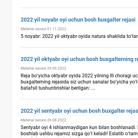
2022 yil noyabr oyi uchun bosh buхgalter rejasi
Material sanasi 01.11.2022
5 noyabr: 2022 yil oktyabr oyida natura shaklida toʻl
2022 yil oktyabr oyi uchun bosh buхgalterning r
Material sanasi 29.09.2022
Reja boʻyicha oktyabr oyida 2022 yilning III choragi u
buхgalterning rejasida siz uchun sanalar boʻyicha yoʻl-
batafsil tushuntirishlar berilgan: ...
2022 yil sentyabr oyi uchun bosh buхgalter rejas
Material sanasi 26.08.2022
Sentyabr oyi 4 ishlanmaydigan kun bilan boshlanadi. 
boshlab ushbu rejamiz sizga qoʻl keladi! Eslatib oʻtami