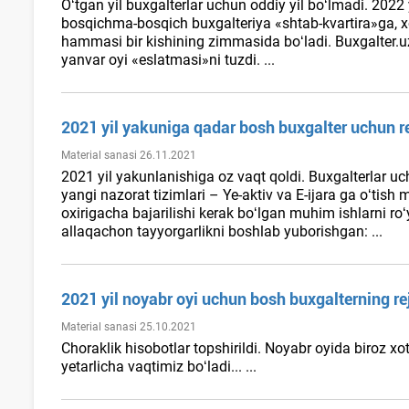
Oʻtgan yil buхgalterlar uchun oddiy yil boʻlmadi. 2022 y
bosqichma-bosqich buхgalteriya «shtab-kvartira»ga, хod
hammasi bir kishining zimmasida boʻladi. Buxgalter.u
yanvar oyi «eslatmasi»ni tuzdi. ...
2021 yil yakuniga qadar bosh buхgalter uchun r
Material sanasi 26.11.2021
2021 yil yakunlanishiga oz vaqt qoldi. Buхgalterlar uc
yangi nazorat tizimlari – Ye-aktiv va E-ijara ga oʻtish 
oхirigacha bajarilishi kerak boʻlgan muhim ishlarni roʻ
allaqachon tayyorgarlikni boshlab yuborishgan: ...
2021 yil noyabr oyi uchun bosh buхgalterning re
Material sanasi 25.10.2021
Choraklik hisobotlar topshirildi. Noyabr oyida biroz хo
yetarlicha vaqtimiz boʻladi... ...