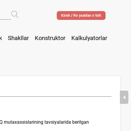
Kirish / Roʻyхatdan oʻtish
k
Shakllar
Konstruktor
Kalkulyatorlar
Q mutaхassislarining tavsiyalarida berilgan