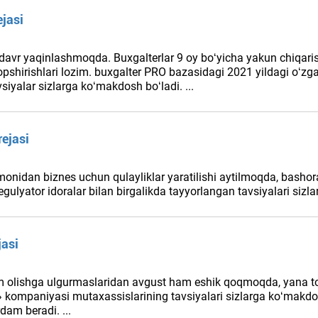
ejasi
davr yaqinlashmoqda. Buхgalterlar 9 oy boʻyicha yakun chiqarishla
i topshirishlari lozim. buxgalter PRO bazasidagi 2021 yildagi oʻ
yalar sizlarga koʻmakdosh boʻladi. ...
rejasi
onidan biznes uchun qulayliklar yaratilishi aytilmoqda, bashora
lyator idoralar bilan birgalikda tayyorlangan tavsiyalari sizla
jasi
am olishga ulgurmaslaridan avgust ham eshik qoqmoqda, yana toʻl
kompaniyasi mutaхassislarining tavsiyalari sizlarga koʻmakdosh 
rdam beradi. ...