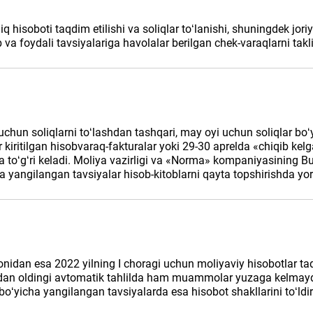
isoboti taqdim etilishi va soliqlar toʻlanishi, shuningdek joriy y
 va foydali tavsiyalariga havolalar berilgan chek-varaqlarni takli
uchun soliqlarni toʻlashdan tashqari, may oyi uchun soliqlar boʻyi
lar kiritilgan hisobvaraq-fakturalar yoki 29-30 aprelda «chiqib ke
shga toʻgʻri keladi. Moliya vazirligi va «Norma» kompaniyasining
da yangilangan tavsiyalar hisob-kitoblarni qayta topshirishda yor
monidan esa 2022 yilning I choragi uchun moliyaviy hisobotlar taq
uvdan oldingi avtomatik tahlilda ham muammolar yuzaga kelmay
oʻyicha yangilangan tavsiyalarda esa hisobot shakllarini toʻldir