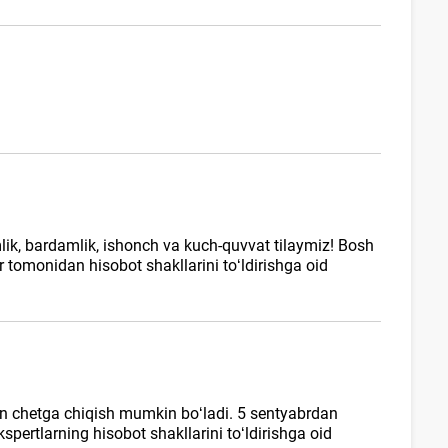
mlik, bardamlik, ishonch va kuch-quvvat tilaymiz! Bosh
r tomonidan hisobot shakllarini toʻldirishga oid
an chetga chiqish mumkin boʻladi. 5 sentyabrdan
spertlarning hisobot shakllarini toʻldirishga oid