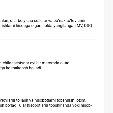
ri, ular boʻyicha soliqlar va boʻnak toʻlovlarini
zgarishlarni hisobga olgan holda yangilangan MV, DSQ
tchilar sentyabr oyi bir maromda oʻtadi
rga koʻmakdosh boʻladi. ...
ovlarni toʻlash va hisobotlarni topshirish lozim.
boʻladi, ular hisobotlarni topshirishda yoki hisob-