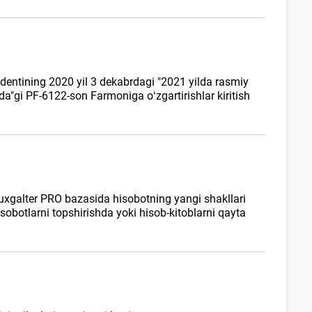
dentining 2020 yil 3 dekabrdagi "2021 yilda rasmiy
da"gi PF-6122-son Farmoniga oʻzgartirishlar kiritish
buxgalter PRO bazasida hisobotning yangi shakllari
sobotlarni topshirishda yoki hisob-kitoblarni qayta