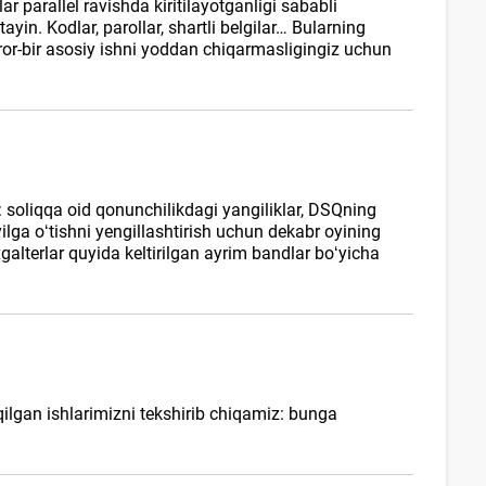
r parallel ravishda kiritilayotganligi sababli
in. Kodlar, parollar, shartli belgilar… Bularning
or-bir asosiy ishni yoddan chiqarmasligingiz uchun
: soliqqa oid qonunchilikdagi yangiliklar, DSQning
 yilga oʻtishni yengillashtirish uchun dekabr oyining
хgalterlar quyida keltirilgan ayrim bandlar boʻyicha
 qilgan ishlarimizni tekshirib chiqamiz: bunga