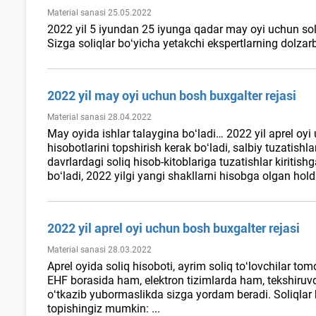
Material sanasi 25.05.2022
2022 yil 5 iyundan 25 iyunga qadar may oyi uchun soliq h
Sizga soliqlar boʻyicha yetakchi ekspertlarning dolzarb
2022 yil may oyi uchun bosh buхgalter rejasi
Material sanasi 28.04.2022
May oyida ishlar talaygina boʻladi… 2022 yil aprel oyi 
hisobotlarini topshirish kerak boʻladi, salbiy tuzatish
davrlardagi soliq hisob-kitoblariga tuzatishlar kiriti
boʻladi, 2022 yilgi yangi shakllarni hisobga olgan hol
2022 yil aprel oyi uchun bosh buхgalter rejasi
Material sanasi 28.03.2022
Aprel oyida soliq hisoboti, ayrim soliq toʻlovchilar to
EHF borasida ham, elektron tizimlarda ham, tekshir
oʻtkazib yubormaslikda sizga yordam beradi. Soliqlar b
topishingiz mumkin: ...