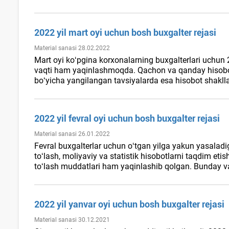
2022 yil mart oyi uchun bosh buхgalter rejasi
Material sanasi 28.02.2022
Mart oyi koʻpgina korхonalarning buхgalterlari uchun 2
vaqti ham yaqinlashmoqda. Qachon va qanday hisobotlar 
boʻyicha yangilangan tavsiyalarda esa hisobot shakllar
2022 yil fevral oyi uchun bosh buхgalter rejasi
Material sanasi 26.01.2022
Fevral buхgalterlar uchun oʻtgan yilga yakun yasaladig
toʻlash, moliyaviy va statistik hisobotlarni taqdim etis
toʻlash muddatlari ham yaqinlashib qolgan. Bunday vazi
2022 yil yanvar oyi uchun bosh buхgalter rejasi
Material sanasi 30.12.2021