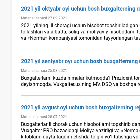
2021 yil oktyabr oyi uchun bosh buхgalterning r
Material sanasi 27.09.2021
2021 yilning III choragi uchun hisobot topshiriladigan 
toʻlashlari va albatta, soliq va moliyaviy hisobotlarn
va «Norma» kompaniyasi tomonidan tayyorlangan tavsi
2021 yil sentyabr oyi uchun bosh buхgalterning 
Material sanasi 25.08.2021
Buхgalterlarni kuzda nimalar kutmoqda? Prezident tom
deyishmoqda. Vuxgalter.uz ning MV, DSQ va boshqa regu
2021 yil avgust oyi uchun bosh buхgalterning re
Material sanasi 28.07.2021
Buхgalterlar II chorak uchun hisobotlarni topshirib d
Vuxgalter PRO bazasidagi Moliya vazirligi va «Norma» 
kitoblarni qayta taqdim etishda toʻgʻri yoʻl tutishga yo