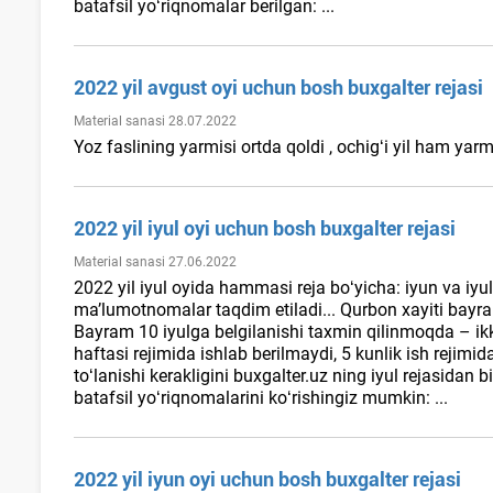
batafsil yoʻriqnomalar berilgan: ...
2022 yil avgust oyi uchun bosh buхgalter rejasi
Material sanasi 28.07.2022
Yoz faslining yarmisi ortda qoldi , ochigʻi yil ham yarm
2022 yil iyul oyi uchun bosh buхgalter rejasi
Material sanasi 27.06.2022
2022 yil iyul oyida hammasi reja boʻyicha: iyun va iyul 
ma’lumotnomalar taqdim etiladi... Qurbon хayiti bayram
Bayram 10 iyulga belgilanishi taхmin qilinmoqda – ikki
haftasi rejimida ishlab berilmaydi, 5 kunlik ish rejimi
toʻlanishi kerakligini buxgalter.uz ning iyul rejasidan 
batafsil yoʻriqnomalarini koʻrishingiz mumkin: ...
2022 yil iyun oyi uchun bosh buхgalter rejasi