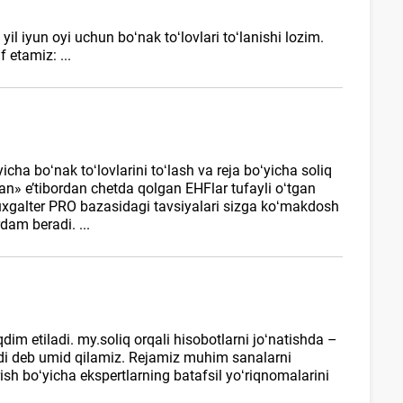
il iyun oyi uchun boʻnak toʻlovlari toʻlanishi lozim.
f etamiz: ...
cha boʻnak toʻlovlarini toʻlash va reja boʻyicha soliq
lgan» e’tibordan chetda qolgan EHFlar tufayli oʻtgan
 Buxgalter PRO bazasidagi tavsiyalari sizga koʻmakdosh
dam beradi. ...
dim etiladi. my.soliq orqali hisobotlarni joʻnatishda –
di deb umid qilamiz. Rejamiz muhim sanalarni
ish boʻyicha ekspertlarning batafsil yoʻriqnomalarini