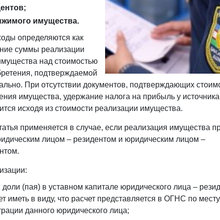
ентов;
ижимого имущества.
ходы определяются как
ние суммы реализации
имущества над стоимостью
бретения, подтверждаемой
ально. При отсутствии документов, подтверждающих стоим
ения имущества, удержание налога на прибыль у источник
ится исходя из стоимости реализации имущества.
татья применяется в случае, если реализация имущества п
идическим лицом – резидентом и юридическим лицом –
нтом.
изации:
, доли (пая) в уставном капитале юридического лица – рези
ет иметь в виду, что расчет представляется в ОГНС по месту
трации данного юридического лица;