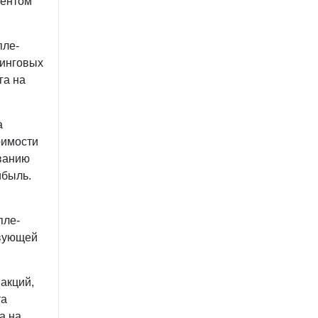
гентом
пле-
ринговых
га на
а
оимости
ованию
ибыль.
пле-
твующей
акций,
та
а на