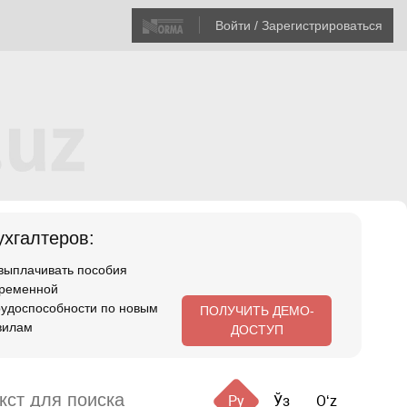
Войти / Зарегистрироваться
хгалтеров:
 выплачивать пособия
временной
рудоспособности по новым
ПОЛУЧИТЬ ДЕМО-
вилам
ДОСТУП
Ру
Ўз
Oʻz