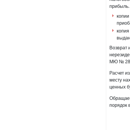
прибыль.
копии
приоб
копия
выдан
Возврат 
нерезиде
МЮ № 2892
Расчет и
месту на
ценных б
Обращаем
порядок 