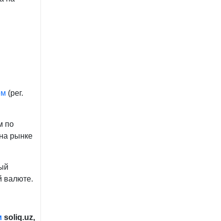
ем
(рег.
м по
 на рынке
ый
й валюте.
м
soliq
.
uz,