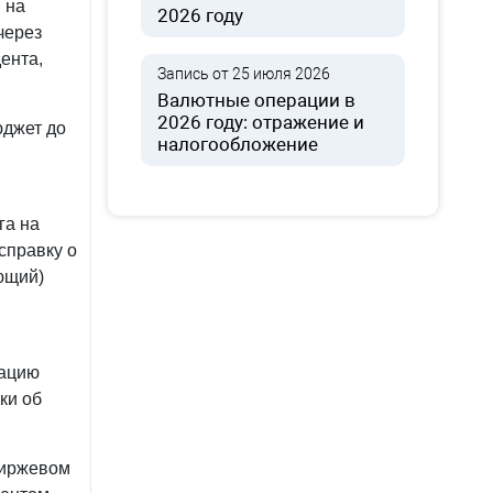
 на
2026 году
через
ента,
Запись от 25 июля 2026
Валютные операции в
2026 году: отражение и
юджет до
налогообложение
га на
справку о
ющий)
рацию
ки об
биржевом