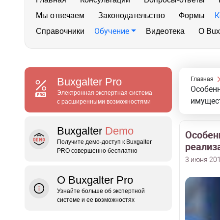
К
Мы отвечаем
Законодательство
Формы
Обучение
Справочники
Видеотека
О Bux
Buxgalter
Pro
Главная
Особенн
Электронная экспертная система
имущес
с расширенными возможностями
Buxgalter
Demo
Особен
Получите демо‑доступ к Buxgalter
реализ
PRO совершенно бесплатно
3 июня 201
О Buxgalter Pro
Узнайте больше об экспертной
системе и ее возможностях