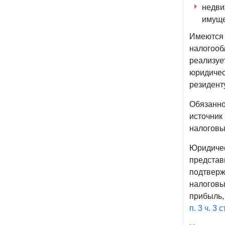
недви
имуще
Имеются 
налогооб
реализуе
юридичес
резиденту
Обязанно
источник
налоговы
Юридичес
представ
подтверж
налоговы
прибыль,
п. 3 ч. 3 с