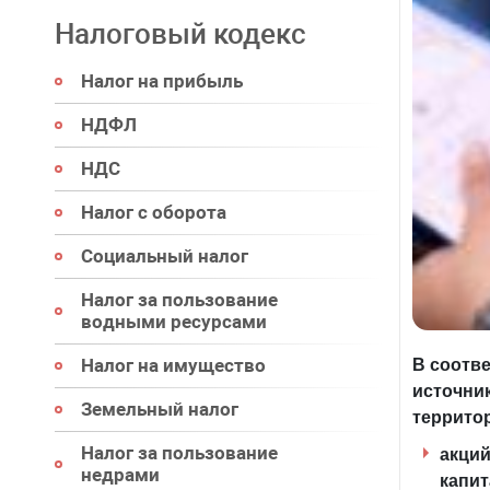
Налоговый кодекс
Налог на прибыль
НДФЛ
НДС
Налог с оборота
Социальный налог
Налог за пользование
водными ресурсами
Налог на имущество
В соотв
источни
Земельный налог
террито
Налог за пользование
акций
недрами
капит