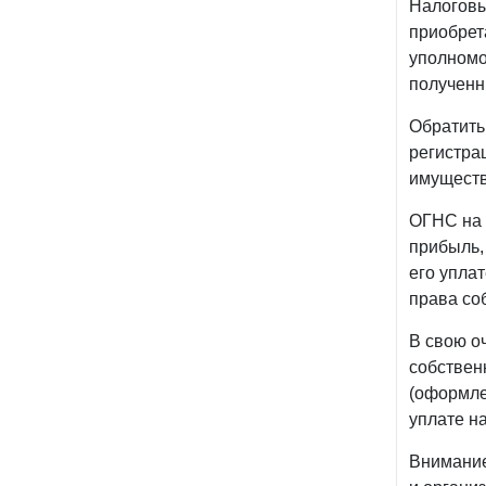
Налоговы
приобрет
уполномо
полученн
Обратить
регистра
имуществ
ОГНС на 
прибыль,
его упла
права со
В свою о
собствен
(оформле
уплате на
Внимание