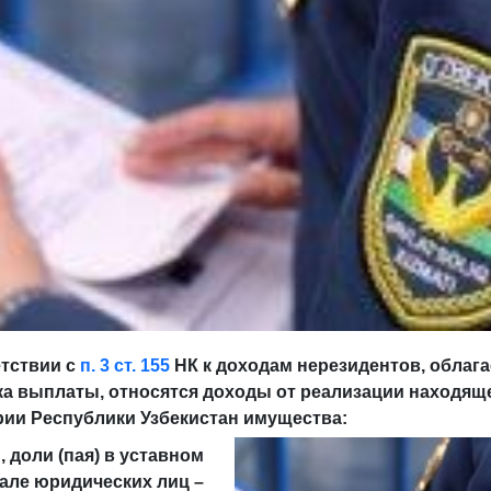
етствии с
п. 3
ст. 155
НК к доходам нерезидентов, облаг
ка выплаты, относятся доходы от реализации находящ
рии Республики Узбекистан имущества:
, доли (пая) в уставном
але юридических лиц –