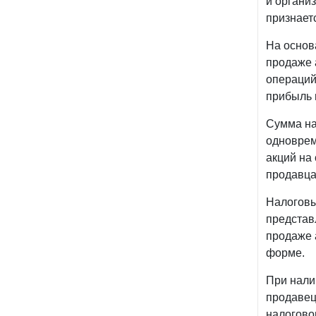
и органи
признает
На основ
продаже 
операций
прибыль 
Сумма на
одноврем
акций на
продавца
Налоговы
представ
продаже 
форме.
При нали
продавец
налогово