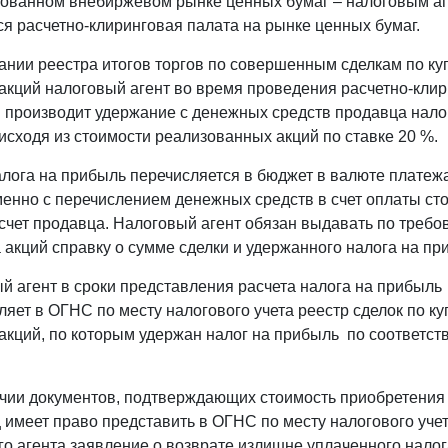
зованном внебиржевом рынке ценных бумаг – налоговым а
ся расчетно-клиринговая палата на рынке ценных бумаг.
ании реестра итогов торгов по совершенным сделкам по ку
акций налоговый агент во время проведения расчетно-кли
 производит удержание с денежных средств продавца нало
исходя из стоимости реализованных акций по ставке 20 %.
лога на прибыль перечисляется в бюджет в валюте платеж
енно с перечислением денежных средств в счет оплаты ст
 счет продавца. Налоговый агент обязан выдавать по треб
 акций справку о сумме сделки и удержанного налога на пр
й агент в сроки представления расчета налога на прибыль
ляет в ОГНС по месту налогового учета реестр сделок по ку
акций, по которым удержан налог на прибыль по соответс
чии документов, подтверждающих стоимость приобретения 
 имеет право представить в ОГНС по месту налогового уче
го агента заявление о возврате излишне уплаченного налог