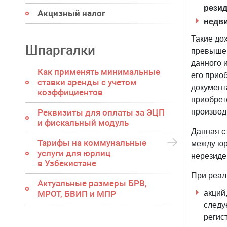
резид
Акцизный налог
недв
Такие до
Шпаргалки
превыше
данного 
Как применять минимальные
его прио
ставки аренды с учетом
документ
коэффициентов
приобрет
Реквизиты для оплаты за ЭЦП
производ
и фискальный модуль
Данная с
Тарифы на коммунальные
между юр
услуги для юрлиц
нерезиде
в Узбекистане
При реал
Актуальные размеры БРВ,
МРОТ, БВИП и МПР
акций
следу
регис