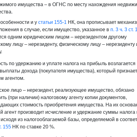
жимого имущества – в ОГНС по месту нахождения недвиж
ства.
особенности и у
статьи 155-1
НК, она прописывает механи
ложения в случае, если имущество, указанное в
п. 3 ч. 3 ст.
тся одним юридическим лицом – нерезидентом другому
кому лицу – нерезиденту, физическому лицу – нерезиденту 
.
сть по удержанию и уплате налога на прибыль возлагается
 выплаты дохода (покупателя имущества), который признае
м агентом.
кое лицо – нерезидент, реализующее имущество, обязано
ить (при наличии) налоговому агенту копии документов,
дающих стоимость приобретения имущества. На их основа
й агент
производит исчисление и удержание суммы налога 
 исходя из налогооблагаемой базы, определяемой в соответ
т. 155
НК по ставке 20 %.