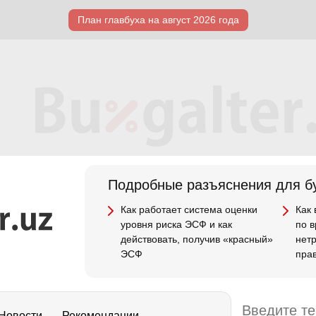
План главбуха на август 2026 года
Подробные разъяснения для бу
Как работает система оценки
Как
уровня риска ЭСФ и как
по 
действовать, получив «красный»
нет
ЭСФ
пра
Новости
Рекомендации