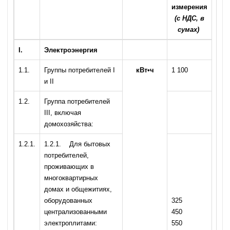
измерения
(с НДС, в
сумах)
I
.
Электроэнергия
1.1.
Группы потребителей I
кВт•ч
1 100
и II
1.2.
Группа потребителей
III, включая
домохозяйства:
1.2.1.
1.2.1. Для бытовых
потребителей,
проживающих в
многоквартирных
домах и общежитиях,
оборудованных
325
централизованными
450
электроплитами:
550