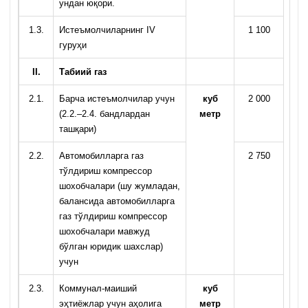
ундан юқори.
1.3.
Истеъмолчиларнинг IV
1 100
гуруҳи
II
.
Табиий газ
2.1.
Барча истеъмолчилар учун
куб
2 000
(2.2.–2.4. бандлардан
метр
ташқари)
2.2.
Автомобилларга газ
2 750
тўлдириш компрессор
шохобчалари (шу жумладан,
балансида автомобилларга
газ тўлдириш компрессор
шохобчалари мавжуд
бўлган юридик шахслар)
учун
2.3.
Коммунал-маиший
куб
эҳтиёжлар учун аҳолига
метр