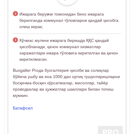
Ижарага берувчи томонидан бино ижарага
берилганда коммунал тўловларни қандай ҳисобга
олиш керак;
Кўчмас мулкни ижарага беришда ҚҚС қандай
ҳисобланади, қачон коммунал хизматлар
харажатлари ижара тўловига киритилган ва қачон
киритилмаган.
Buxgalter Proда бухгалтерия ҳисоби ва солиқлар
бўйича ушбу ва яна 1000 дан ортиқ тушунтиришларни
босқичма-босқич кўрсатмалар, мисоллар, тайёр
проводкалар ва ҳужжатлар шакллари билан топиш
мумкин.
Батафсил