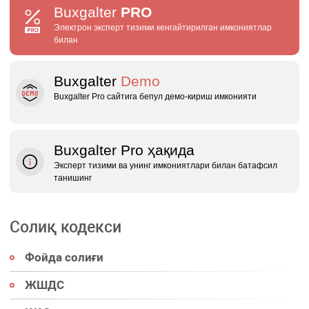
Buxgalter
PRO
Электрон эксперт тизими кенгайтирилган имкониятлар
билан
Buxgalter
Demo
Buxgalter Pro сайтига бепул демо‑кириш имконияти
Buxgalter Pro ҳақида
Эксперт тизими ва унинг имкониятлари билан батафсил
танишинг
Солиқ кодекси
Фойда солиғи
ЖШДС