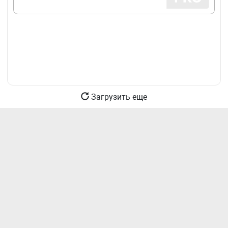
Загрузить еще
Касаллик варақаси бўйича нафақа
тўлаш тартиби ўзгармоқда:
бухгалтер нима қилиши керак
2026 йил 1 июлдан бошлаб иш берувчи бир
йилда биринчи касаллик даврининг фақат 5
куни учун ҳақ тўлайди – қолган қисмини