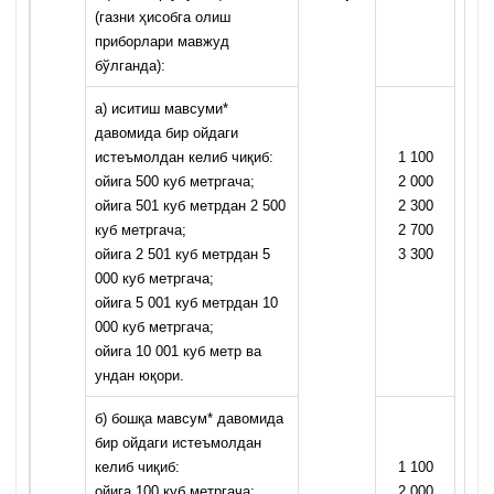
(газни ҳисобга олиш
приборлари мавжуд
бўлганда):
а) иситиш мавсуми*
давомида бир ойдаги
истеъмолдан келиб чиқиб:
1 100
ойига 500 куб метргача;
2 000
ойига 501 куб метрдан 2 500
2 300
куб метргача;
2 700
ойига 2 501 куб метрдан 5
3 300
000 куб метргача;
ойига 5 001 куб метрдан 10
000 куб метргача;
ойига 10 001 куб метр ва
ундан юқори.
б) бошқа мавсум* давомида
бир ойдаги истеъмолдан
келиб чиқиб:
1 100
ойига 100 куб метргача;
2 000