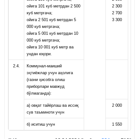
ойига 101 куб метрдан 2 500
2 300
куб метргача;
2 700
ойига 2 501 куб метрдан 5
3 300
000 куб метргача;
ойига 5 001 куб метрдан 10
000 куб метргача;
ойига 10 001 куб метр ва
ундан юқори.
2.4.
Коммунал-маиший
эҳтиёжлар учун аҳолига
(газни ҳисобга олиш
приборлари мавжуд
бўлмаганда):
а) овқат тайёрлаш ва иссиқ
2 000
сув таъминоти учун
б) иситиш учун
1 550