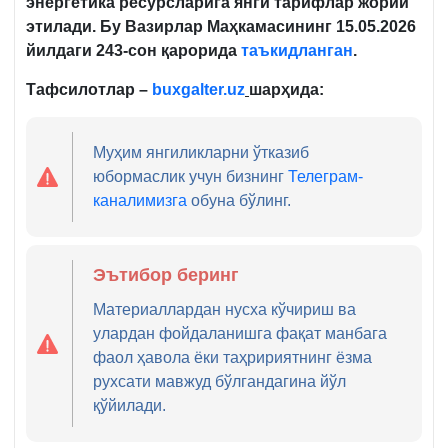
энергетика ресурсларига янги тарифлар жорий
этилади. Бу Вазирлар Маҳкамасининг 15.05.2026
йилдаги 243-сон қарорида
таъкидланган
.
Тафсилотлар –
buxgalter.uz
шарҳида:
Муҳим янгиликларни ўтказиб
юбормаслик учун бизнинг
Телеграм-
каналимизга
обуна бўлинг.
Эътибор беринг
Материаллардан нусха кўчириш ва
улардан фойдаланишга фақат манбага
фаол ҳавола ёки таҳририятнинг ёзма
рухсати мавжуд бўлгандагина йўл
қўйилади.