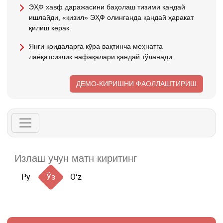
ЭҲФ хавф даражасини баҳолаш тизими қандай
ишлайди, «қизил» ЭҲФ олинганда қандай ҳаракат
қилиш керак
Янги қоидаларга кўра вақтинча меҳнатга
лаёқатсизлик нафақалари қандай тўланади
ДЕМО-КИРИШНИ ФАОЛЛАШТИРИШ
Ру
Ўз
Oʻz