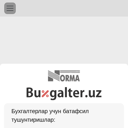
Бухгалтерлар учун батафсил
тушунтиришлар: