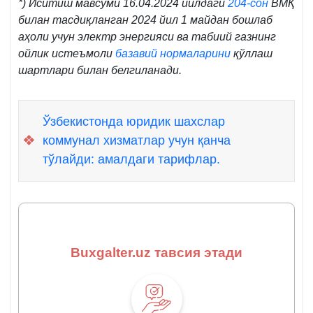
*) Иситиш мавсуми 16.04.2024 йилдаги
204-сон
ВМҚ
билан тасдиқланган 2024 йил 1 майдан бошлаб
аҳоли учун электр энергияси ва табиий газнинг
ойлик истеъмоли
базавий нормаларини
қўллаш
шартлари билан белгиланади.
Ўзбекистонда юридик шахслар
❖
коммунал хизматлар учун қанча
тўлайди: амалдаги тарифлар.
Buxgalter.uz тавсия этади