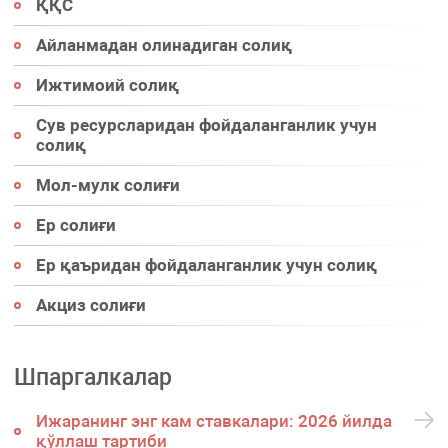
ҚҚС
Айланмадан олинадиган солиқ
Ижтимоий солиқ
Сув ресурсларидан фойдаланганлик учун
солиқ
Мол-мулк солиғи
Ер солиғи
Ер қаъридан фойдаланганлик учун солиқ
Акциз солиғи
Шпаргалкалар
Ижаранинг энг кам ставкалари: 2026 йилда
қўллаш тартиби