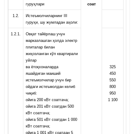
гуруҳлари
соат
1.2.
Истеъмолчиларнинг III
гуруҳи, шу жумладан аҳоли:
1.2.1.
Овқат тайёрлаш учун
марказлашган ҳолда электр
плиталар билан
жиҳозланган кўп квартирали
уйлар
ва ётоқхоналарда
325
яшайдиган маиший
450
истеъмолчилар учун бир
550
ойдаги истеъмолдан келиб
800
чиқиб:
950
ойига 200 кВт соатгача;
1 100
ойига 201 кВт соатдан 500
кВт соатгача;
ойига 501 кВт соатдан 1 000
кВт соатгача;
ойига 1 001 кВт соатдан 5