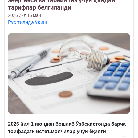
энергияси ва табиий газ учун қандай
тарифлар белгиланди
2026 йил 15 май
Рус тилида ўқиш
2026 йил 1 июндан бошлаб Ўзбекистонда барча
тоифадаги истеъмолчилар учун ёқилғи-