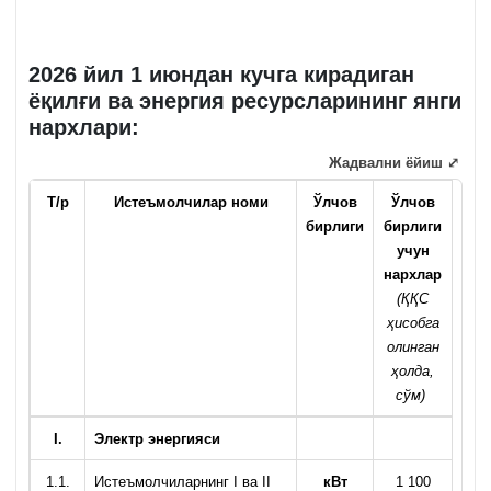
2026 йил 1 июндан кучга кирадиган
ёқилғи ва энергия ресурсларининг янги
нархлари:
Жадвални ёйиш ⤢
Т/р
Истеъмолчилар номи
Ўлчов
Ўлчов
бирлиги
бирлиги
учун
нархлар
(ҚҚС
ҳисобга
олинган
ҳолда,
сўм)
I
.
Электр энергияси
1.1.
Истеъмолчиларнинг I ва II
кВт
1 100