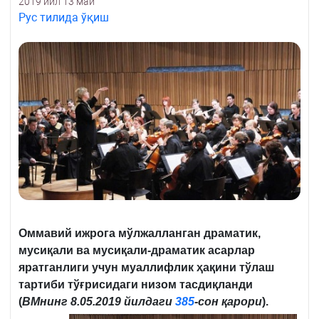
2019 йил 13 май
Рус тилида ўқиш
Оммавий ижрога мўлжалланган драматик,
мусиқали ва мусиқали-драматик асарлар
яратганлиги учун муаллифлик ҳақини тўлаш
тартиби тўғрисидаги низом тасдиқланди
(
ВМнинг
8.05.2019 йилдаги
385
-сон қарори
).