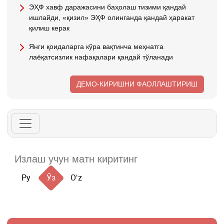
ЭҲФ хавф даражасини баҳолаш тизими қандай
ишлайди, «қизил» ЭҲФ олинганда қандай ҳаракат
қилиш керак
Янги қоидаларга кўра вақтинча меҳнатга
лаёқатсизлик нафақалари қандай тўланади
ДЕМО-КИРИШНИ ФАОЛЛАШТИРИШ
Ру
Ўз
Oʻz