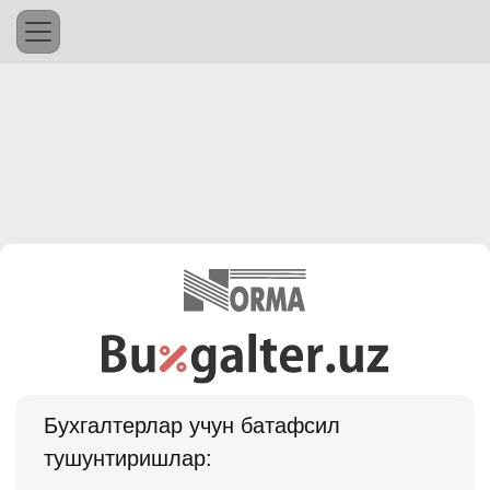
Бухгалтерлар учун батафсил
тушунтиришлар: