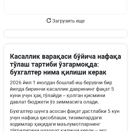
Загрузить еще
Касаллик варақаси бўйича нафақа
тўлаш тартиби ўзгармоқда:
бухгалтер нима қилиши керак
2026 йил 1 июлдан бошлаб иш берувчи бир
йилда биринчи касаллик даврининг фақат 5
куни учун ҳақ тўлайди – қолган қисмини
давлат бюджети ўз зиммасига олади.
Бухгалтер шунга асосан фақат дастлабки 5 кун
учун нафақа ҳисоблаши, тизимлардаги
ходимлар ҳақидаги маълумотларнинг
тўғрилигини назорат қилиши керак – акс