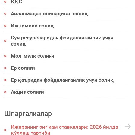
ҚҚС
Айланмадан олинадиган солиқ
Ижтимоий солиқ
Сув ресурсларидан фойдаланганлик учун
солиқ
Мол-мулк солиғи
Ер солиғи
Ер қаъридан фойдаланганлик учун солиқ
Акциз солиғи
Шпаргалкалар
Ижаранинг энг кам ставкалари: 2026 йилда
қўллаш тартиби