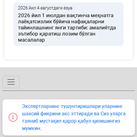
2026 йил 4 августдаги ёзув
2026 йил 1 июлдан вақтинча меҳнатга
лаёқатсизлик бўйича нафақаларни
тайинлашнинг янги тартиби: амалиётда
эътибор қаратиш лозим бўлган
масалалар
Экспертларнинг тушунтиришлари уларнинг
шахсий фикрини акс эттиради ва Сиз уларга
таяниб мустақил қарор қабул қилишингиз
мумкин.