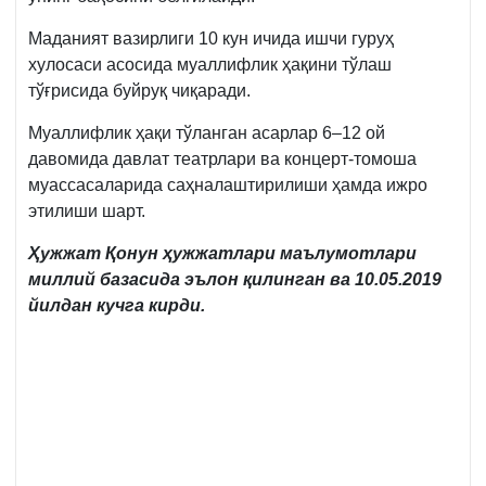
Маданият вазирлиги 10 кун ичида ишчи гуруҳ
хулосаси асосида муаллифлик ҳақини тўлаш
тўғрисида буйруқ чиқаради.
Муаллифлик ҳақи тўланган асарлар 6–12 ой
давомида давлат театрлари ва концерт-томоша
муассасаларида саҳналаштирилиши ҳамда ижро
этилиши шарт.
Ҳужжат
Қонун ҳужжатлари маълумотлари
миллий базасида эълон қилинган ва 10.05.2019
йилдан кучга кирди.