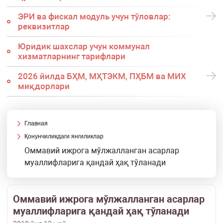
ЭРИ ва фискал модуль учун тўловлар:
реквизитлар
Юридик шахслар учун коммунал
хизматларнинг тарифлари
2026 йилда БҲМ, МҲТЭКМ, ПҲБМ ва МИХ
миқдорлари
Главная
Қонунчиликдаги янгиликлар
Оммавий ижрога мўлжалланган асарлар
муаллифларига қандай ҳақ тўланади
Оммавий ижрога мўлжалланган асарлар
муаллифларига қандай ҳақ тўланади