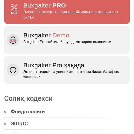
Buxgalter
PRO
Электрон эксперт тизими кенгайтирилган имкониятлар
билан
Buxgalter
Demo
Buxgalter Pro сайтига бепул демо‑кириш имконияти
Buxgalter Pro ҳақида
Эксперт тизими ва унинг имкониятлари билан батафсил
танишинг
Солиқ кодекси
Фойда солиғи
ЖШДС