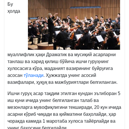
Бу
ҳолда
муаллифлик ҳақи Драматик ва мусиқий асарларни
танлаш ва харид қилиш бўйича ишчи гуруҳнинг
хулосасига кўра, маданият вазирининг буйруғига
асосан
тўланади
. Ҳужжатда унинг асосий
вазифалари, ҳуқуқ ва мажбуриятлари белгиланган.
Ишчи гуруҳ асар тақдим этилган кундан эътиборан 5
иш куни ичида унинг белгиланган талаб ва
мезонларга мувофиқлигини текширади, 20 кун ичида
асарни кўриб чиқади ва қийматини баҳолайди, ҳар
чоракда камида 1 маротаба хулоса тайёрлайди ва
унинг баҳосини белгилайди.