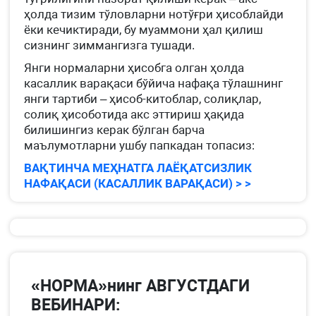
ҳолда тизим тўловларни нотўғри ҳисоблайди
ёки кечиктиради, бу муаммони ҳал қилиш
сизнинг зиммангизга тушади.
Янги нормаларни ҳисобга олган ҳолда
касаллик варақаси бўйича нафақа тўлашнинг
янги тартиби – ҳисоб-китоблар, солиқлар,
солиқ ҳисоботида акс эттириш ҳақида
билишингиз керак бўлган барча
маълумотларни ушбу папкадан топасиз:
ВАҚТИНЧА МЕҲНАТГА ЛАЁҚАТСИЗЛИК
НАФАҚАСИ (КАСАЛЛИК ВАРАҚАСИ) > >
«НОРМА»нинг АВГУСТДАГИ
ВЕБИНАРИ: