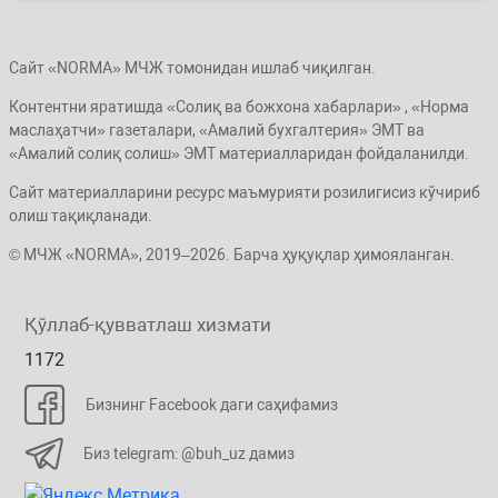
Сайт «NORMA» МЧЖ томонидан ишлаб чиқилган.
Контентни яратишда «Солиқ ва божхона хабарлари» , «Норма
маслаҳатчи» газеталари, «Амалий бухгалтерия» ЭМТ ва
«Амалий солиқ солиш» ЭМТ материалларидан фойдаланилди.
Сайт материалларини ресурс маъмурияти розилигисиз кўчириб
олиш тақиқланади.
© МЧЖ «NORMA», 2019–2026. Барча ҳуқуқлар ҳимояланган.
Қўллаб-қувватлаш хизмати
1172
Бизнинг Facebook даги саҳифамиз
Биз telegram: @buh_uz дамиз