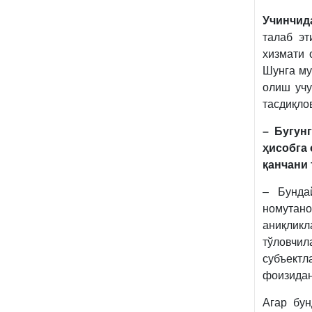
Учинчид
талаб эт
хизмати 
Шунга му
олиш учу
тасдиқло
– Бугун
ҳисобга 
қанчани
– Бунда
номутан
аниқлик
тўловчи
субъектл
фоизидан
Агар бун