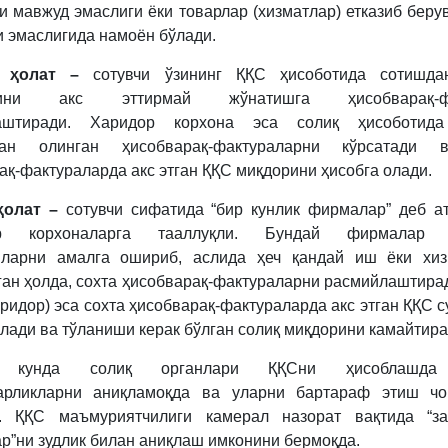
и мавжуд эмаслиги ёки товарлар (хизматлар) етказиб беру
и эмаслигида намоён бўлади.
 ҳолат –
сотувчи ўзининг ҚҚС ҳисоботида сотишда
дини акс эттирмай жўнатишга ҳисобварақ-фа
аштиради. Харидор корхона эса солиқ ҳисоботида
дан олинган ҳисобварақ-фактураларни кўрсатади
ақ-фактураларда акс этган ҚҚС миқдорини ҳисобга олади.
ҳолат –
сотувчи сифатида “бир кунлик фирмалар” деб а
ар корхоналарга тааллуқли. Бундай фирмалар т
яларни амалга ошириб, аслида ҳеч қандай иш ёки хиз
ан ҳолда, сохта ҳисобварақ-фактураларни расмийлаштира
аридор) эса сохта ҳисобварақ-фактураларда акс этган ҚҚС 
олади ва тўланиши керак бўлган солиқ миқдорини камайтира
и кунда солиқ органлари ҚҚСни ҳисоблашда
зарликларни аниқламоқда ва уларни бартараф этиш чо
а. ҚҚС маъмуриятчилиги камерал назорат вақтида “за
р”ни зудлик билан аниқлаш имконини бермоқда.