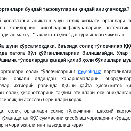
 органлари бундай тафовутларни қандай аниқламоқда?
й ҳолатларни аниқлаш учун солиқ хизмати органлари т
 ва харидорнинг ҳисобварақ-фактураларини автоматик
адиган махсус “Тахлика-таҳлил” дастури ишлаб чиқилган.
ба шуни кўрсатмоқдаки, баъзида солиқ тўловчилар ҚҚ
ида хатога йўл қўйганликларини билишмайди. Улар 
қўшимча тўловлардан қандай қилиб ҳоли бўлишлари му
органлари солиқ тўловчиларнинг
my
.
soliq
.
uz
порталидаги
лари” орқали олдиндан хабарномаларни юборадила
орлар ихтиёрий равишда ҚҚСни қайта ҳисоб-китоб қи
ан солиқ ҳисоботларини тақдим этишлари ёки аниқланга
осиблик)ни асослаб беришлари керак.
да, солиқ органлари солиқ тўловчининг шахсий карточ
 тўланадиган ҚҚС суммасини ҳисоблаш чораларини кўради
ирги чора эканлигини таъкидлаш керак.