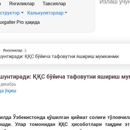
р
Янгиликлар
Тавсиялар
структор
Калькуляторлар
xgalter Pro ҳақида
Янгиликлар
шунтиради: ҚҚС бўйича тафовутни яшириш мумкинми
шунтиради: ҚҚС бўйича тафовутни яшириш м
 декабрь
да ўқиш
йилда Ўзбекистонда
қўшилган қиймат солиғи тўловчил
ош
ди. Улар томонидан ҚҚС ҳисоботлари тақдим эт