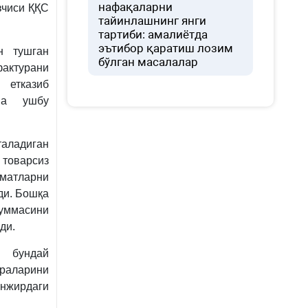
нафақаларни
вчиси ҚҚС
тайинлашнинг янги
тартиби: амалиётда
эътибор қаратиш лозим
н тушган
бўлган масалалар
ктурани
 етказиб
 ва ушбу
таладиган
оварсиз
матларни
ди. Бошқа
суммасини
ди.
 бундай
раларини
нжирдаги