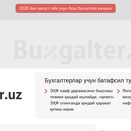
2026 йил август ойи учун бош бухгалтер режаси
Бухгалтерлар учун батафсил т
ЭҲФ хавф даражасини баҳолаш
Янги
тизими қандай ишлайди, «қизил»
меҳн
ЭҲФ олинганда қандай ҳаракат
наф
қилиш керак