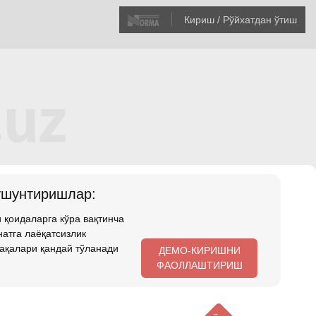
Кириш / Рўйхатдан ўтиш
ушунтиришлар:
 қоидаларга кўра вақтинча
атга лаёқатсизлик
ақалари қандай тўланади
ДЕМО-КИРИШНИ
ФАОЛЛАШТИРИШ