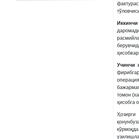
фактурас
тўловчис
Иккинчи
дарома
расмийл
берувчи
ҳисобвар
Учинчи 
фирибг
операци
бажармаг
томон (х
ҳисобга 
Ҳозирг
қонунбу
кўрмоқд
узилишла