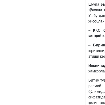
Шунга эъ
тўловчи 
Ушбу дав
ҳисоблан
– ҚҚС б
қандай э
–
Бирин
юритиши,
этиши кер
Иккинчи
ҳамкорла
Битим ту
расмий 
бўлимида
сифатида
қилинган