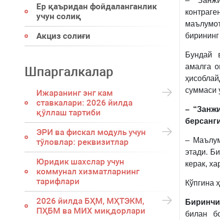
– “Занж
Ер қаъридан фойдаланганлик
контраг
учун солиқ
маълумо
Акциз солиғи
бирининг
Бундай 
амалга о
Шпаргалкалар
ҳисоблай
суммаси 
Ижаранинг энг кам
ставкалари: 2026 йилда
– “Занж
қўллаш тартиби
берсанги
ЭРИ ва фискал модуль учун
– Маълум
тўловлар: реквизитлар
этади. Б
Юридик шахслар учун
керак, ха
коммунал хизматларнинг
тарифлари
Кўпгина 
2026 йилда БҲМ, МҲТЭКМ,
Биринчи
ПҲБМ ва МИХ миқдорлари
билан б