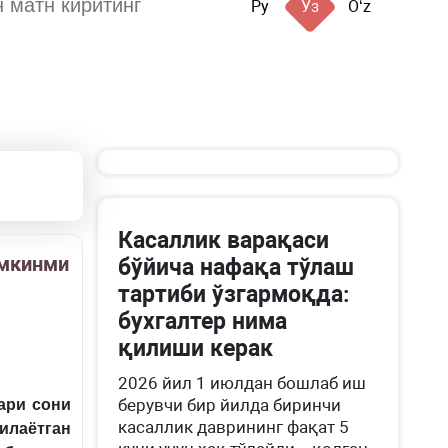
Ру
Ўз
Oʻz
Касаллик варақаси
умкинми
бўйича нафақа тўлаш
тартиби ўзгармоқда:
бухгалтер нима
қилиши керак
2026 йил 1 июлдан бошлаб иш
берувчи бир йилда биринчи
ари сони
касаллик даврининг фақат 5
илаётган