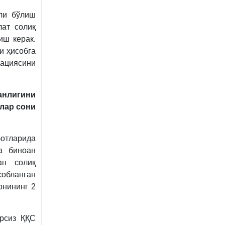
ли бўлиш
лат солиқ
иш керак.
и ҳисобга
зациясини
анлигини
илар сони
отларида
а биноан
ан солиқ
обланган
онининг 2
арсиз ҚҚС