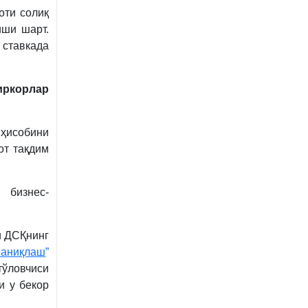
оти солиқ
иши шарт.
 ставкада
иркорлар
ҳисобини
от тақдим
 бизнес-
и ДСҚнинг
аниқлаш
”
тўловчиси
и у бекор