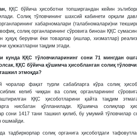
ан,
ҚҚС бўйича ҳисоботни топширгандан кейин эътибор
илади. Солиқ тўловчининг шахсий кабинети орқали дав
органларининг хабарномалари (талабномалари)ни текшир
вофиқ, солиқ органларининг сўровига биноан ҚҚС сумасин
н ҳуқуқ берувчи ёки товарлар (ишлар, хизматлар) реали
вчи ҳужжатларни тақдим этади.
ги кунда ҚҚС тўловчиларининг сони 71 мингдан ошг
олсак, ҚҚС бўйича қўшимча ҳисобланган солиқ тўловч
 ташкил этмоқда?
й чоралар фақат турли сабабларга кўра солиқ ҳисоб
осиблик келиб чиққан ва солиқ органларининг сўровиг
лаштирилган ҚҚС ҳисоботларини қайта тақдим этмаг
ларга нисбатан қўлланилади. Қўшимча солиқлар ҳис
ар сони 1417 тани ташкил қилиб, бу умумий тўловчилар с
 ошмайди.
да тадбиркорлар солиқ органига ҳисоботдаги тафовутл