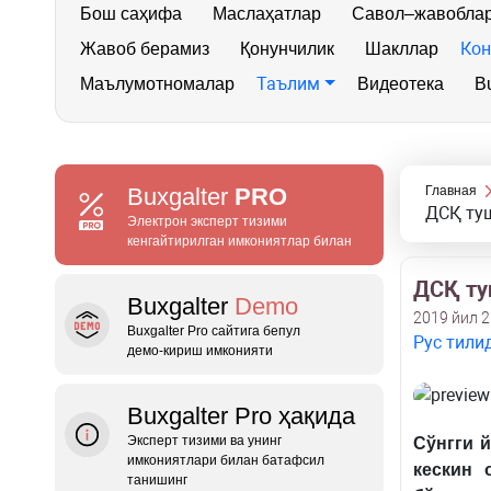
Бош саҳифа
Маслаҳатлар
Савол–жавобла
Кон
Жавоб берамиз
Қонунчилик
Шакллар
Таълим
Маълумотномалар
Видеотека
Bu
Buxgalter
PRO
Главная
ДСҚ ту
Электрон эксперт тизими
кенгайтирилган имкониятлар билан
ДСҚ ту
Buxgalter
Demo
2019 йил 2
Buxgalter Pro сайтига бепул
Рус тили
демо‑кириш имконияти
Buxgalter Pro ҳақида
Эксперт тизими ва унинг
Сўнгги 
имкониятлари билан батафсил
кескин
танишинг