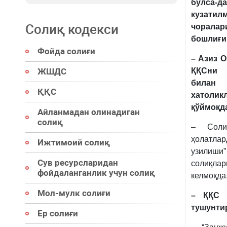
бўлса-д
кузатил
Солиқ кодекси
чоралар
бошлиғи
Фойда солиғи
– Азиз 
ЖШДС
ҚҚСни 
билан
ҚҚС
хатоли
қўймоқд
Айланмадан олинадиган
солиқ
– Соли
ҳолатла
Ижтимоий солиқ
узилиш
Сув ресурсларидан
солиқла
фойдаланганлик учун солиқ
келмоқда
Мол-мулк солиғи
– ҚҚС 
тушунти
Ер солиғи