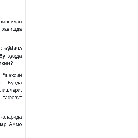
омонидан
 равишда
С бўйича
бу ҳақда
мкин?
 “шахсий
р. Бунда
лишлари,
н тафовут
каларида
лар. Аммо