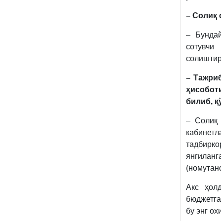
– Солиқ
– Бунда
сотувчи
солиштир
– Тажри
ҳисобот
билиб, 
– Солиқ 
кабинет
тадбирк
янгиланг
(номутан
Акс ҳол
бюджетга
бу энг ох