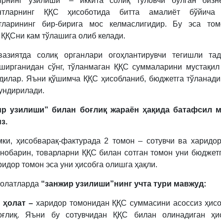
ирнинг узилиши” – иккита солиқ тўловчи бўлган бизне
ентларнинг ҚҚС ҳисоботида битта амалиёт бўйича 
тларининг бир-бирига мос келмаслигидир. Бу эса том
 ҚҚСни кам тўлашига олиб келади.
вазиятда солиқ органлари огоҳлантирувчи тегишли тад
ширганидан сўнг, тўланмаган ҚҚС суммаларини мустақи
дилар. Яъни қўшимча ҚҚС ҳисобланиб, бюджетга тўланади
ундирилади.
ир узилиши” билан боғлиқ жараён ҳақида батафсил 
з.
ки, ҳисобварақ-фактурада 2 томон – сотувчи ва харидо
инобарин, товарларни ҚҚС билан сотган томон уни бюджет
ридор томон эса уни ҳисобга олишга ҳақли.
ҳолатларда
“занжир узилиши”нинг учта тури мавжуд:
 ҳолат –
харидор томонидан ҚҚС суммасини асоссиз ҳис
оғлиқ. Яъни бу сотувчидан ҚҚС билан олинадиган ҳис