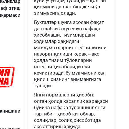
куни учун ҳақ тўлайди – қолган
ибликлар
қисмини давлат бюджети ўз
раф этиш
зиммасига олади.
шқармаси
Бухгалтер шунга асосан фақат
дастлабки 5 кун учун нафақа
ҳисоблаши, тизимлардаги
ходимлар ҳақидаги
маълумотларнинг тўғрилигини
назорат қилиши керак – акс
ҳолда тизим тўловларни
нотўғри ҳисоблайди ёки
кечиктиради, бу муаммони ҳал
қилиш сизнинг зиммангизга
тушади.
Янги нормаларни ҳисобга
олган ҳолда касаллик варақаси
бўйича нафақа тўлашнинг янги
анишини
тартиби – ҳисоб-китоблар,
солиқлар, солиқ ҳисоботида
акс эттириш ҳақида