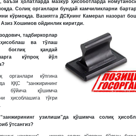
а, баъзи ҳолатларда мазкур ҳисоботларда номутанос
моқда. Солиқ органлари бундай камчиликларни барта
ини кўрмоқда.
Вазиятга ДСҚнинг
Камерал назорат бо
 Азиз Хошимов
ойдинлик кирит
д
и.
Озодович, тадбиркорлар
ҳисоблаш ва тўлаш
 боғлиқ қандай
кларга кўпроқ йўл
а?
қ органлари кўпгина
рда ҚҚС “занжирининг
и” бўйича қўшимча
рни ҳисоблашига тўғри
.
“занжирининг узилиши”да қўшимча солиқ ҳисобл
риб ўтсангиз?