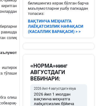
с-ҳамкор
билишингиз керак бўлган барча
киритган
маълумотларни ушбу папкадан
онлардан
топасиз:
ВАҚТИНЧА МЕҲНАТГА
ЛАЁҚАТСИЗЛИК НАФАҚАСИ
бирларни
(КАСАЛЛИК ВАРАҚАСИ) > >
л равишда
ган солиқ
маълумот
«НОРМА»нинг
р иштирок
АВГУСТДАГИ
га тўлаши
ВЕБИНАРИ:
2026 йил 4 августдаги ёзув
2026 йил 1 июлдан
обга олиш
вақтинча меҳнатга
обварақ-
лаёқатсизлик бўйича