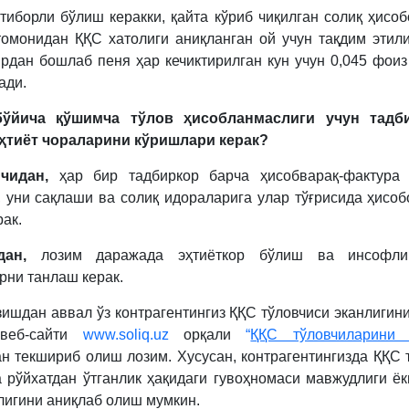
тиборли бўлиш керакки, қайта кўриб чиқилган солиқ ҳисоб
томонидан ҚҚС хатолиги аниқланган ой учун тақдим этил
рдан бошлаб пеня ҳар кечиктирилган кун учун 0,045 фоиз
ади.
ўйича қўшимча тўлов ҳисобланмаслиги учун тадб
ҳтиёт чораларини кўришлари керак?
чидан,
ҳар бир тадбиркор барча ҳисобварақ-фактура 
 уни сақлаши ва солиқ идораларига улар тўғрисида ҳисоб
ак.
дан,
лозим даражада эҳтиёткор бўлиш ва инсофли
рни танлаш керак.
зишдан аввал ўз контрагентингиз ҚҚС тўловчиси эканлигин
веб-сайти
www.soliq.uz
орқали
“
ҚҚС тўловчиларини 
н текшириб олиш лозим. Хусусан, контрагентингизда ҚҚС 
 рўйхатдан ўтганлик ҳақидаги гувоҳномаси мавжудлиги ёк
лигини аниқлаб олиш мумкин.