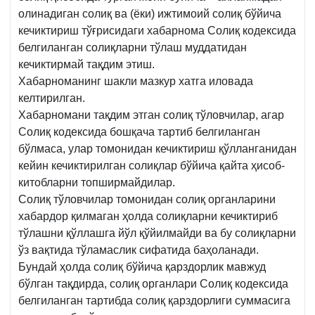
олинадиган солиқ ва (ёки) ижтимоий солиқ бўйича
кечиктириш тўғрисидаги хабарнома Солиқ кодексида
белгиланган солиқларни тўлаш муддатидан
кечиктирмай тақдим этиш.
Хабарноманинг шакли мазкур хатга иловада
келтирилган.
Хабарномани тақдим этган солиқ тўловчилар, агар
Солиқ кодексида бошқача тартиб белгиланган
бўлмаса, улар томонидан кечиктириш қўлланганидан
кейин кечиктирилган солиқлар бўйича қайта ҳисоб-
китобларни топширмайдилар.
Солиқ тўловчилар томонидан солиқ органларини
хабардор қилмаган ҳолда солиқларни кечиктириб
тўлашни қўллашга йўл қўйилмайди ва бу солиқларни
ўз вақтида тўламаслик сифатида баҳоланади.
Бундай ҳолда солиқ бўйича қарздорлик мавжуд
бўлган тақдирда, солиқ органлари Солиқ кодексида
белгиланган тартибда солиқ қарздорлиги суммасига