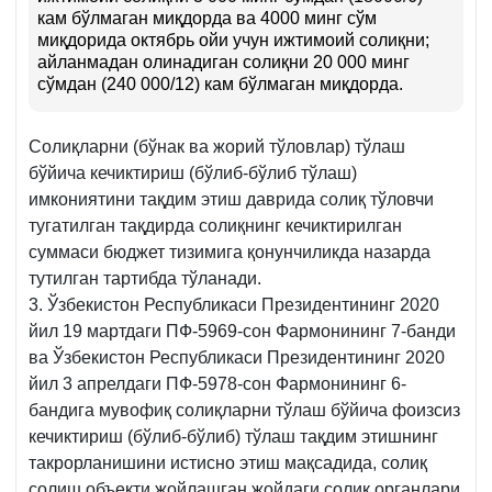
кам бўлмаган миқдорда ва 4000 минг сўм
миқдорида октябрь ойи учун ижтимоий солиқни;
айланмадан олинадиган солиқни 20 000 минг
сўмдан (240 000/12) кам бўлмаган миқдорда.
Солиқларни (бўнак ва жорий тўловлар) тўлаш
бўйича кечиктириш (бўлиб-бўлиб тўлаш)
имкониятини тақдим этиш даврида солиқ тўловчи
тугатилган тақдирда солиқнинг кечиктирилган
суммаси бюджет тизимига қонунчиликда назарда
тутилган тартибда тўланади.
3. Ўзбекистон Республикаси Президентининг 2020
йил 19 мартдаги ПФ-5969-сон Фармонининг 7-банди
ва Ўзбекистон Республикаси Президентининг 2020
йил 3 апрелдаги ПФ-5978-сон Фармонининг 6-
бандига мувофиқ солиқларни тўлаш бўйича фоизсиз
кечиктириш (бўлиб-бўлиб) тўлаш тақдим этишнинг
такрорланишини истисно этиш мақсадида, солиқ
солиш объекти жойлашган жойдаги солиқ органлари