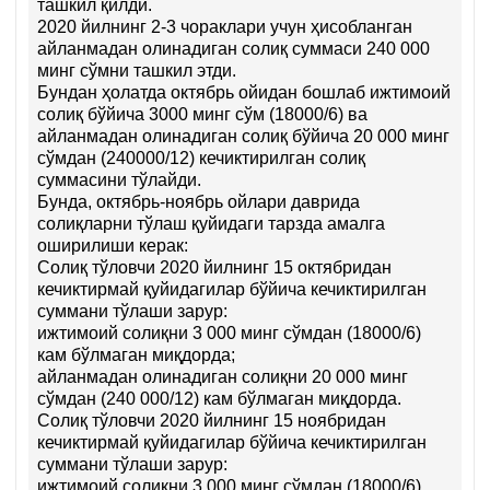
ташкил қилди.
2020 йилнинг 2-3 чораклари учун ҳисобланган
айланмадан олинадиган солиқ суммаси 240 000
минг сўмни ташкил этди.
Бундан ҳолатда октябрь ойидан бошлаб ижтимоий
солиқ бўйича 3000 минг сўм (18000/6) ва
айланмадан олинадиган солиқ бўйича 20 000 минг
сўмдан (240000/12) кечиктирилган солиқ
суммасини тўлайди.
Бунда, октябрь-ноябрь ойлари даврида
солиқларни тўлаш қуйидаги тарзда амалга
оширилиши керак:
Солиқ тўловчи 2020 йилнинг 15 октябридан
кечиктирмай қуйидагилар бўйича кечиктирилган
суммани тўлаши зарур:
ижтимоий солиқни 3 000 минг сўмдан (18000/6)
кам бўлмаган миқдорда;
айланмадан олинадиган солиқни 20 000 минг
сўмдан (240 000/12) кам бўлмаган миқдорда.
Солиқ тўловчи 2020 йилнинг 15 ноябридан
кечиктирмай қуйидагилар бўйича кечиктирилган
суммани тўлаши зарур:
ижтимоий солиқни 3 000 минг сўмдан (18000/6)