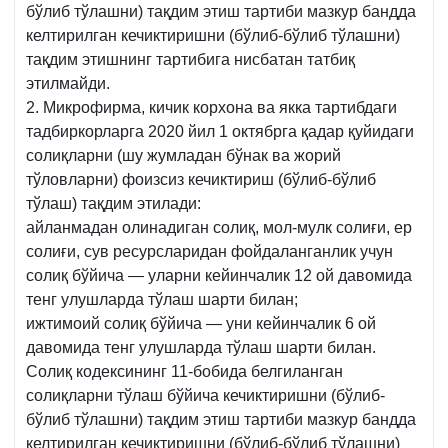
бўлиб тўлашни) тақдим этиш тартиби мазкур бандда
келтирилган кечиктиришни (бўлиб-бўлиб тўлашни)
тақдим этишнинг тартибига нисбатан татбиқ
этилмайди.
2. Микрофирма, кичик корхона ва якка тартибдаги
тадбиркорларга 2020 йил 1 октябрга қадар қуйидаги
солиқларни (шу жумладан бўнак ва жорий
тўловларни) фоизсиз кечиктириш (бўлиб-бўлиб
тўлаш) тақдим этилади:
айланмадан олинадиган солиқ, мол-мулк солиғи, ер
солиғи, сув ресурсларидан фойдаланганлик учун
солиқ бўйича — уларни кейинчалик 12 ой давомида
тенг улушларда тўлаш шарти билан;
ижтимоий солиқ бўйича — уни кейинчалик 6 ой
давомида тенг улушларда тўлаш шарти билан.
Солиқ кодексининг 11-бобида белгиланган
солиқларни тўлаш бўйича кечиктиришни (бўлиб-
бўлиб тўлашни) тақдим этиш тартиби мазкур бандда
келтирилган кечиктиришни (бўлиб-бўлиб тўлашни)