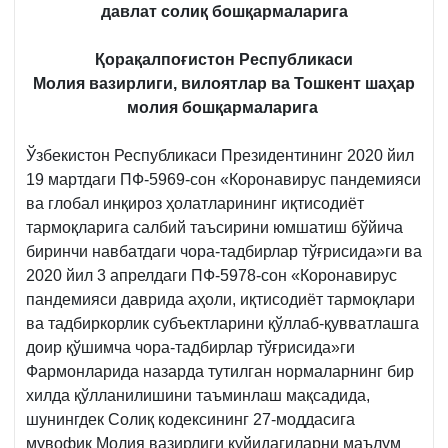
давлат солиқ бошқармаларига
Қорақалпоғистон Республикаси
Молия вазирлиги, вилоятлар ва Тошкент шаҳар
молия бошқармаларига
Ўзбекистон Республикаси Президентининг 2020 йил
19 мартдаги ПФ-5969-сон «Коронавирус пандемияси
ва глобал инқироз ҳолатларининг иқтисодиёт
тармоқларига салбий таъсирини юмшатиш бўйича
биринчи навбатдаги чора-тадбирлар тўғрисида»ги ва
2020 йил 3 апрелдаги ПФ-5978-сон «Коронавирус
пандемияси даврида аҳоли, иқтисодиёт тармоқлари
ва тадбиркорлик субъектларини қўллаб-қувватлашга
доир қўшимча чора-тадбирлар тўғрисида»ги
Фармонларида назарда тутилган нормаларнинг бир
хилда қўлланилишини таъминлаш мақсадида,
шунингдек Солиқ кодексининг 27-моддасига
мувофиқ Молия вазирлиги қуйидагиларни маълум