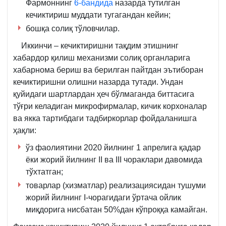
Фармоннинг
6-бандида
назарда тутилган
кечиктириш муддати тугагандан кейин;
бошқа солиқ тўловчилар.
Иккинчи – кечиктиришни тақдим этишнинг
хабардор қилиш механизми солиқ органларига
хабарнома бериш ва берилган пайтдан эътиборан
кечиктиришни олишни назарда тутади. Ундан
қуйидаги шартлардан ҳеч бўлмаганда биттасига
тўғри келадиган микрофирмалар, кичик корхоналар
ва якка тартибдаги тадбиркорлар фойдаланишга
ҳақли:
ўз фаолиятини 2020 йилнинг 1 апрелига қадар
ёки жорий йилнинг II ва III чораклари давомида
тўхтатган;
товарлар (хизматлар) реализациясидан тушуми
жорий йилнинг I-чорагидаги ўртача ойлик
миқдорига нисбатан 50%дан кўпроққа камайган.