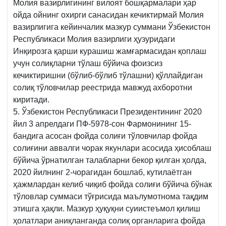
Молия вазирлигининг вилоят бошқармалари ҳар
ойда ойнинг охирги санасидан кечиктирмай Молия
вазирлигига кейинчалик мазкур суммани Ўзбекистон
Республикаси Молия вазирлиги ҳузуридаги
Инқирозга қарши курашиш жамғармасидан қоплаш
учун солиқларни тўлаш бўйича фоизсиз
кечиктиришни (бўлиб-бўлиб тўлашни) қўллайдиган
солиқ тўловчилар реестрида мавжуд ахборотни
киритади.
5. Ўзбекистон Республикаси Президентининг 2020
йил 3 апрелдаги ПФ-5978-сон Фармонининг 15-
бандига асосан фойда солиғи тўловчилар фойда
солиғини аввалги чорак якунлари асосида ҳисоблаш
бўйича ўрнатилган талабларни бекор қилган ҳолда,
2020 йилнинг 2-чорагидан бошлаб, кутилаётган
ҳажмлардан келиб чиқиб фойда солиғи бўйича бўнак
тўловлар суммаси тўғрисида маълумотнома тақдим
этишга ҳақли. Мазкур ҳуқуқни суиистеъмол қилиш
ҳолатлари аниқланганда солиқ органларига фойда