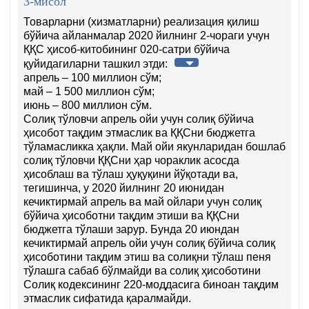
3-мисол
Товарларни (хизматларни) реализация қилиш
бўйича айланмалар 2020 йилнинг 2-чораги учун
ҚҚС ҳисоб-китобининг 020-сатри бўйича
қуйидагиларни ташкил этди:
апрель – 100 миллион сўм;
май – 1 500 миллион сўм;
июнь – 800 миллион сўм.
Солиқ тўловчи апрель ойи учун солиқ бўйича
ҳисобот тақдим этмаслик ва ҚҚСни бюджетга
тўламасликка ҳақли. Май ойи якунларидан бошлаб
солиқ тўловчи ҚҚСни ҳар чораклик асосда
ҳисоблаш ва тўлаш ҳуқуқини йўқотади ва,
тегишинча, у 2020 йилнинг 20 июнидан
кечиктирмай апрель ва май ойлари учун солиқ
бўйича ҳисоботни тақдим этиши ва ҚҚСни
бюджетга тўлаши зарур. Бунда 20 июндан
кечиктирмай апрель ойи учун солиқ бўйича солиқ
ҳисоботини тақдим этиш ва солиқни тўлаш пеня
тўлашга сабаб бўлмайди ва солиқ ҳисоботини
Солиқ кодексининг 220-моддасига биноан тақдим
этмаслик сифатида қаралмайди.