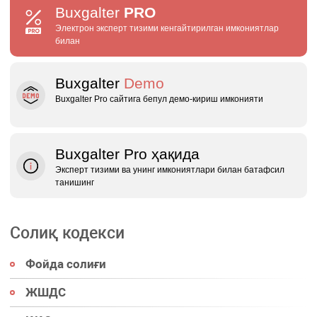
Buxgalter
PRO
Электрон эксперт тизими кенгайтирилган имкониятлар
билан
Buxgalter
Demo
Buxgalter Pro сайтига бепул демо‑кириш имконияти
Buxgalter Pro ҳақида
Эксперт тизими ва унинг имкониятлари билан батафсил
танишинг
Солиқ кодекси
Фойда солиғи
ЖШДС