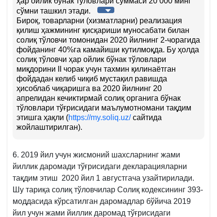
ҳар ойлик бўнак тўловлари суммаси 20 000 минг
сўмни ташкил этади.
Бироқ, товарларни (хизматларни) реализация
қилиш ҳажмининг қисқариши муносабати билан
солиқ тўловчи томонидан 2020 йилнинг 2-чорагида
фойданинг 40%га камайиши кутилмоқда. Бу ҳолда
солиқ тўловчи ҳар ойлик бўнак тўловлари
миқдорини II чорак учун тахмин қилинаётган
фойдадан келиб чиқиб мустақил равишда
ҳисоблаб чиқаришга ва 2020 йилнинг 20
апрелидан кечиктирмай солиқ органига бўнак
тўловлари тўғрисидаги маълумотномани тақдим
этишга ҳақли (
https://my.soliq.uz/
сайтида
жойлаштирилган).
6. 2019 йил учун жисмоний шахсларнинг жами
йиллик даромади тўғрисидаги декларацияларни
тақдим этиш 2020 йил 1 августгача узайтирилади.
Шу тариқа солиқ тўловчилар Солиқ кодексининг 393-
моддасида кўрсатилган даромадлар бўйича 2019
йил учун жами йиллик даромад тўғрисидаги