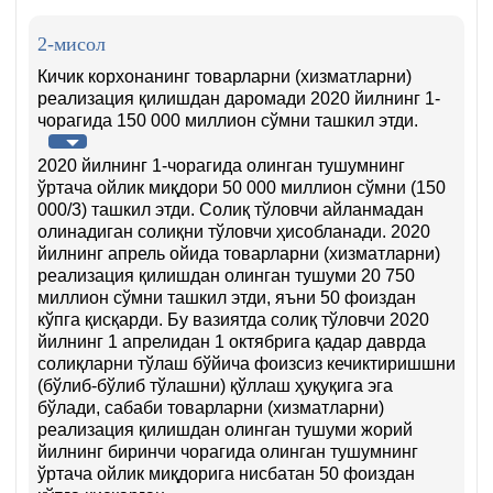
2-мисол
Кичик корхонанинг товарларни (хизматларни)
реализация қилишдан даромади 2020 йилнинг 1-
чорагида 150 000 миллион сўмни ташкил этди.
2020 йилнинг 1-чорагида олинган тушумнинг
ўртача ойлик миқдори 50 000 миллион сўмни (150
000/3) ташкил этди. Солиқ тўловчи айланмадан
олинадиган солиқни тўловчи ҳисобланади. 2020
йилнинг апрель ойида товарларни (хизматларни)
реализация қилишдан олинган тушуми 20 750
миллион сўмни ташкил этди, яъни 50 фоиздан
кўпга қисқарди. Бу вазиятда солиқ тўловчи 2020
йилнинг 1 апрелидан 1 октябрига қадар даврда
солиқларни тўлаш бўйича фоизсиз кечиктиришшни
(бўлиб-бўлиб тўлашни) қўллаш ҳуқуқига эга
бўлади, сабаби товарларни (хизматларни)
реализация қилишдан олинган тушуми жорий
йилнинг биринчи чорагида олинган тушумнинг
ўртача ойлик миқдорига нисбатан 50 фоиздан