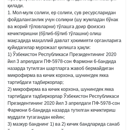
қилади.
1. Мол-мулк солиғи, ер солиғи, сув ресурсларидан
фойдаланганлик учун солиқни (шу жумладан бўнак
ва жорий тўловларни) тўлашга доир фоизсиз
кечиктиришни (бўлиб-бўлиб тўлашни) олиш
мақсадида маҳаллий давлат ҳокимияти органларига
қуйидагилар мурожаат қилишга ҳақли:
1) Ўзбекистон Республикаси Президентининг 2020
йил 3 апрелдаги ПФ-5978-сон Фармони 6-бандида
назарда тутилган шартларга жавоб бермайдиган
микрофирма ва кичик корхона, шунингдек якка
тартибдаги тадбиркорлар;
2) микрофирма ва кичик корхона, шунингдек якка
тартибдаги тадбиркорлар Ўзбекистон Республикаси
Президентининг 2020 йил 3 апрелдаги ПФ-5978-сон
Фармони 6‑бандида назарда тутилган кечиктириш
муддати тугагандан кейин;
3) мазкур банднинг 1) ва 2) кичик бандларида санаб