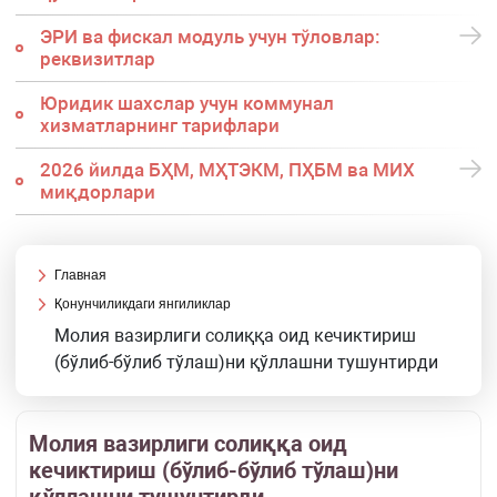
ЭРИ ва фискал модуль учун тўловлар:
реквизитлар
Юридик шахслар учун коммунал
хизматларнинг тарифлари
2026 йилда БҲМ, МҲТЭКМ, ПҲБМ ва МИХ
миқдорлари
Главная
Қонунчиликдаги янгиликлар
Молия вазирлиги солиққа оид кечиктириш
(бўлиб-бўлиб тўлаш)ни қўллашни тушунтирди
Молия вазирлиги солиққа оид
кечиктириш (бўлиб-бўлиб тўлаш)ни