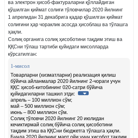
ва электрон ҳисоб-фактураларни қўллайдиган
қўшилган қиймат солиғи тўловчилар 2020 йилнинг
1 апрелидан 31 декабрига қадар қўшилган қиймат
солиғини ҳар чораклик асосда ҳисоблаш ва тўлашга
ҳақли.
Солиқ органига солиқ ҳисоботини тақдим этиш ва
ҚҚСни тўлаш тартиби қуйидаги мисолларда
кўрсатилган:
1-мисол
Товарларни (хизматларни) реализация қилиш
бўйича айланмалар 2020 йилнинг 2-чораги учун
ҚҚС ҳисоб-китобининг 020-сатри бўйича
қуйидагиларни ташкил этди:
апрель – 100 миллион сўм;
май – 500 миллион сўм;
июнь – 800 миллион сўм.
Солиқ тўловчи 2020 йилнинг 20 июлидан
кечиктирмай солиқ бўйича солиқ ҳисоботини
тақдим этиш ва ҚҚСни бюджетга тўлашга ҳақли.
Бунда 2020 йилнинг март ойи учун ҳисобот тақдим