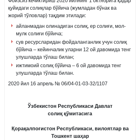
Фоизсиз кечиктириш 2020 йилнинг 1 октябрига қадар
қуйидаги солиқлар бўйича (жумладан бўнак ва
жорий тўловлар) тақдим этилади:
айланмадан олинадиган солиқ, ер солиғи, мол-
мулк солиғи бўйича;
сув ресурсларидан фойдаланганлик учун солиқ
бўйича – кейинчалик уларни 12 ой давомида тенг
улушларда тўлаш билан;
ижтимоий солиқ бўйича – 6 ой давомида тенг
улушларда тўлаш билан.
2020 йил 16 апрель № 06/04-01-03-32/1107
Ўзбекистон Республикаси Давлат
солиқ қўмитасига
Қорақалпоғистон Республикаси, вилоятлар ва
Тошкент шаҳар