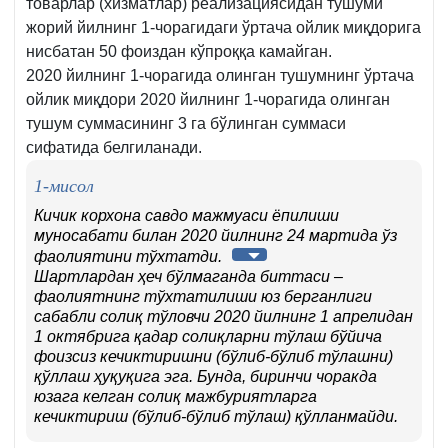
товарлар (хизматлар) реализациясидан тушуми
жорий йилнинг 1-чорагидаги ўртача ойлик миқдорига
нисбатан 50 фоиздан кўпроққа камайган.
2020 йилнинг 1-чорагида олинган тушумнинг ўртача
ойлик миқдори 2020 йилнинг 1‑чорагида олинган
тушум суммасининг 3 га бўлинган суммаси
сифатида белгиланади.
1-мисол
Кичик корхона савдо мажмуаси ёпилиши
муносабати билан 2020 йилнинг 24 мартида ўз
фаолиятини тўхтатди.
Шартлардан ҳеч бўлмаганда биттаси –
фаолиятнинг тўхтатилиши юз берганлиги
сабабли солиқ тўловчи 2020 йилнинг 1 апрелидан
1 октябрига қадар солиқларни тўлаш бўйича
фоизсиз кечиктиришни (бўлиб-бўлиб тўлашни)
қўллаш ҳуқуқига эга. Бунда, биринчи чоракда
юзага келган солиқ мажбуриятларга
кечиктириш (бўлиб-бўлиб тўлаш) қўлланмайди.