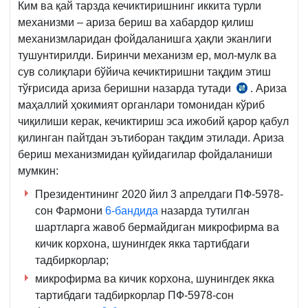
Ким ва қай тарзда кечиктиришнинг иккита турли
механизми – ариза бериш ва хабардор қилиш
механизмларидан фойдаланишга ҳақли эканлиги
тушунтирилди. Биринчи механизм ер, мол-мулк ва
сув солиқлари бўйича кечиктиришни тақдим этиш
тўғрисида ариза беришни назарда тутади
. Ариза
ПФ-5969-
маҳаллий ҳокимият органлари томонидан кўриб
сон
чиқилиши керак, кечиктириш эса ижобий қарор қабул
Фармон
қилинган пайтдан эътиборан тақдим этилади. Ариза
бериш механизмидан қуйидагилар фойдаланиши
мумкин:
Президентининг 2020 йил 3 апрелдаги ПФ-5978-
сон Фармони
6-бандида
назарда тутилган
шартларга жавоб бермайдиган микрофирма ва
кичик корхона, шунингдек якка тартибдаги
тадбиркорлар;
микрофирма ва кичик корхона, шунингдек якка
тартибдаги тадбиркорлар ПФ-5978-сон