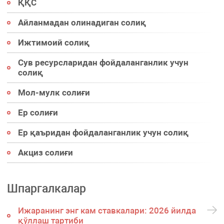
ҚҚС
Айланмадан олинадиган солиқ
Ижтимоий солиқ
Сув ресурсларидан фойдаланганлик учун
солиқ
Мол-мулк солиғи
Ер солиғи
Ер қаъридан фойдаланганлик учун солиқ
Акциз солиғи
Шпаргалкалар
Ижаранинг энг кам ставкалари: 2026 йилда
қўллаш тартиби