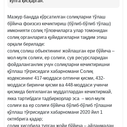
кўпга қисқарган.
Мазкур бандда кўрсатилган солиқларни тўлаш
бўйича фоизсиз кечиктириш (бўлиб-бўлиб тўлаш)
имконияти солиқ тўловчиларга улар томонидан
солиқ органларига қуйидагиларни тақдим этиш
орқали берилади:
солиқ солиш объектининг жойлашган ери бўйича –
мол-мулк солиғи, ер солиғи, сув ресурсларидан
фойдаланганлик учун солиқларни кечиктиришни
қўллаш тўғрисидаги хабарномани Солиқ
кодексининг 417-моддаси олтинчи қисми, 432-
моддаси биринчи қисми ва 448-моддаси учинчи
қисмида белгиланган муддатлардан кечиктирмай,
якка тартибдаги тадбиркорлар эса – мол-мулк
солиғи ва ер солиғи бўйича бўлиб-бўлиб тўлашни
қўллаш тўғрисидаги хабарномани 2020 йил 1
октябрига қадар;
солиқ ҳисобида турган жойи бўйича – айланмадан