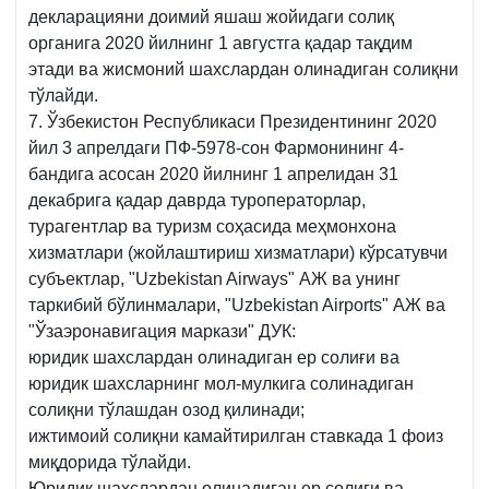
декларацияни доимий яшаш жойидаги солиқ
органига 2020 йилнинг 1 августга қадар тақдим
этади ва жисмоний шахслардан олинадиган солиқни
тўлайди.
7. Ўзбекистон Республикаси Президентининг 2020
йил 3 апрелдаги ПФ-5978-сон Фармонининг 4-
бандига асосан 2020 йилнинг 1 апрелидан 31
декабрига қадар даврда туроператорлар,
турагентлар ва туризм соҳасида меҳмонхона
хизматлари (жойлаштириш хизматлари) кўрсатувчи
субъектлар, "Uzbekistan Airways" АЖ ва унинг
таркибий бўлинмалари, "Uzbekistan Airports" АЖ ва
"Ўзаэронавигация маркази" ДУК:
юридик шахслардан олинадиган ер солиғи ва
юридик шахсларнинг мол-мулкига солинадиган
солиқни тўлашдан озод қилинади;
ижтимоий солиқни камайтирилган ставкада 1 фоиз
миқдорида тўлайди.
Юридик шахслардан олинадиган ер солиғи ва