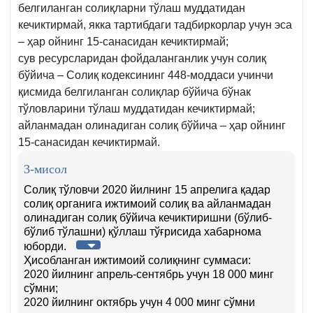
белгиланган солиқларни тўлаш муддатидан
кечиктирмай, якка тартибдаги тадбиркорлар учун эса
– ҳар ойнинг 15-санасидан кечиктирмай;
сув ресурсларидан фойдаланганлик учун солиқ
бўйича – Солиқ кодексининг 448‑моддаси учинчи
қисмида белгиланган солиқлар бўйича бўнак
тўловларини тўлаш муддатидан кечиктирмай;
айланмадан олинадиган солиқ бўйича – ҳар ойнинг
15-санасидан кечиктирмай.
3-мисол
Солиқ тўловчи 2020 йилнинг 15 апрелига қадар
солиқ органига ижтимоий солиқ ва айланмадан
олинадиган солиқ бўйича кечиктиришни (бўлиб-
бўлиб тўлашни) қўллаш тўғрисида хабарнома
юборди.
Ҳисобланган ижтимоий солиқнинг суммаси:
2020 йилнинг апрель-сентябрь учун 18 000 минг
сўмни;
2020 йилнинг октябрь учун 4 000 минг сўмни