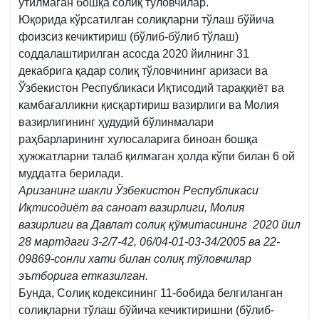
ўтилмаган бошқа солиқ тўловчилар.
Юқорида кўрсатилган солиқларни тўлаш бўйича
фоизсиз кечиктириш (бўлиб-бўлиб тўлаш)
соддалаштирилган асосда 2020 йилнинг 31
декабрига қадар солиқ тўловчининг аризаси ва
Ўзбекистон Республикаси Иқтисодий тараққиёт ва
камбағалликни қисқартириш вазирлиги ва Молия
вазирлигининг ҳудудий бўлинмалари
раҳбарларининг хулосаларига биноан бошқа
ҳужжатларни талаб қилмаган ҳолда кўпи билан 6 ой
муддатга берилади.
Аризанинг шакли Ўзбекистон Республикаси
Иқтисодиёт ва саноат вазирлиги, Молия
вазирлиги ва Давлат солиқ қўмитасининг 2020 йил
28 мартдаги 3-2/7-42, 06/04‑01‑03-34/2005 ва 22-
09869-сонли хати билан солиқ тўловчилар
эътборига етказилган.
Бунда, Солиқ кодексининг 11-бобида белгиланган
солиқларни тўлаш бўйича кечиктиришни (бўлиб-