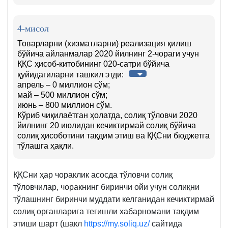
4-мисол
Товарларни (хизматларни) реализация қилиш
бўйича айланмалар 2020 йилнинг 2-чораги учун
ҚҚС ҳисоб-китобининг 020-сатри бўйича
қуйидагиларни ташкил этди:
апрель – 0 миллион сўм;
май – 500 миллион сўм;
июнь – 800 миллион сўм.
Кўриб чиқилаётган ҳолатда, солиқ тўловчи 2020
йилнинг 20 июлидан кечиктирмай солиқ бўйича
солиқ ҳисоботини тақдим этиш ва ҚҚСни бюджетга
тўлашга ҳақли.
ҚҚСни ҳар чораклик асосда тўловчи солиқ
тўловчилар, чоракнинг биринчи ойи учун солиқни
тўлашнинг биринчи муддати келганидан кечиктирмай
солиқ органларига тегишли хабарномани тақдим
этиши шарт (шакл
https://my.soliq.uz/
сайтида