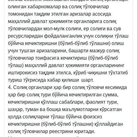
олинган хабарномалар ва солиқ тўловчилар
томонидан тақдим этилган аризалар асосида
маҳаллий давлат ҳокимияти органларига солиқ
тўловчилардан мол-мулк солиғи, ер солиғи ва сув
ресурсларидан фойдаланганлик учун солиқни тўлаш
бўйича кечиктиришни (бўлиб-бўлиб тўлашни) олиш
учун тушган аризаларини, башарти мазкур солиқ
тўловчилар тоифасига кечиктириш (бўлиб-бўлиб
тўлаш) маҳаллий давлат ҳокимияти органларининг
иштирокисиз тақдим этилса, кўриб чиқишни тўхтатиб
туриш тўғрисида хабар қилиши шарт.
4. Солиқ органлари ҳар бир солиқ тўловчи кесимида
ҳар бир солиқ тури бўйича кечиктирилган сумма,
кечиктиришни қўллаш сабаблари, фаолият тури,
шаҳар, туман ва бошқа маълумотларни кўрсатган
ҳолда солиқларни тўлаш бўйича фоизсиз
кечиктиришни (бўлиб-бўлиб тўлашни) қўллайдиган
солиқ тўловчилар реестрини юритади.