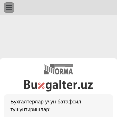
Бухгалтерлар учун батафсил
тушунтиришлар: