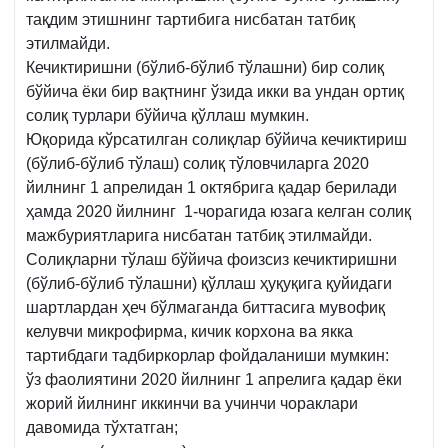
тақдим этишнинг тартибига нисбатан татбиқ
этилмайди.
Кечиктиришни (бўлиб-бўлиб тўлашни) бир солиқ
бўйича ёки бир вақтнинг ўзида икки ва ундан ортиқ
солиқ турлари бўйича қўллаш мумкин.
Юқорида кўрсатилган солиқлар бўйича кечиктириш
(бўлиб-бўлиб тўлаш) солиқ тўловчиларга 2020
йилнинг 1 апрелидан 1 октябрига қадар берилади
ҳамда 2020 йилнинг 1-чорагида юзага келган солиқ
мажбуриятларига нисбатан татбиқ этилмайди.
Солиқларни тўлаш бўйича фоизсиз кечиктиришни
(бўлиб-бўлиб тўлашни) қўллаш ҳуқуқига қуйидаги
шартлардан ҳеч бўлмаганда биттасига мувофиқ
келувчи микрофирма, кичик корхона ва якка
тартибдаги тадбиркорлар фойдаланиши мумкин:
ўз фаолиятини 2020 йилнинг 1 апрелига қадар ёки
жорий йилнинг иккинчи ва учинчи чораклари
давомида тўхтатган;