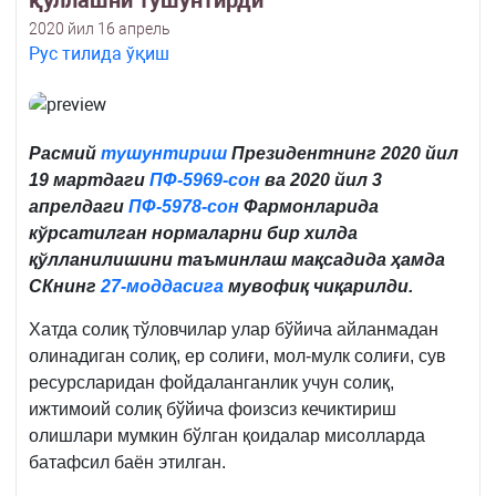
қўллашни тушунтирди
2020 йил 16 апрель
Рус тилида ўқиш
Расмий
тушунтириш
Президентнинг 2020 йил
19 мартдаги
ПФ-5969-сон
ва 2020 йил 3
апрелдаги
ПФ-5978-сон
Фармонларида
кўрсатилган нормаларни
бир хилда
қўлланилишини таъминлаш мақсадида ҳамда
СКнинг
27-моддасига
мувофиқ чиқарилди.
Хатда солиқ тўловчилар улар бўйича айланмадан
олинадиган солиқ, ер солиғи, мол-мулк солиғи, сув
ресурсларидан фойдаланганлик учун солиқ,
ижтимоий солиқ бўйича фоизсиз кечиктириш
олишлари мумкин бўлган қоидалар мисолларда
батафсил баён этилган.