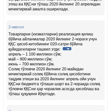
этиш ва ҚҚСни тўлаш 2020 йилнинг 20 апрелидан
кечиктирмай амалга оширилади.
2-мисол
Товарларни (хизматларни) реализация қилиш
бўйича айланмалар 2020 йилнинг 2-чораги учун
ҚҚС ҳисоб-китобининг 020-сатри бўйича
қуйидагиларни ташкил этди:
апрель – 1 100 миллион сўм;
май – 900 миллион сўм;
июнь – 700 миллион сўм.
Солиқ тўловчи 2020 йилнинг 20 майидан
кечиктирмай солиқ бўйича солиқ ҳисоботини
тақдим этиши ва 2020 йилнинг апрель ойи учун
ҚҚСни бюджетга тўлаши шарт ва 2-чоракда солиқ
тўловчи ҚҚСни ҳар чораклик асосда ҳисоблаш ва
тўлаш ҳуқуқини йўқотади.