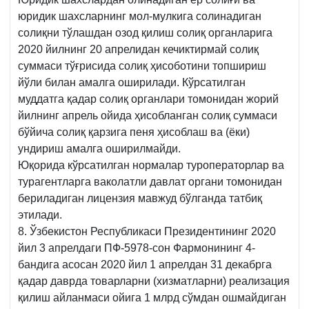
юридик шахсларнинг мол-мулкига солинадиган
солиқни тўлашдан озод қилиш солиқ органларига
2020 йилнинг 20 апрелидан кечиктирмай солиқ
суммаси тўғрисида солиқ ҳисоботини топшириш
йўли билан амалга оширилади. Кўрсатилган
муддатга қадар солиқ органлари томонидан жорий
йилнинг апрель ойида ҳисобланган солиқ суммаси
бўйича солиқ қарзига пеня ҳисоблаш ва (ёки)
ундириш амалга оширилмайди.
Юқорида кўрсатилган нормалар туроператорлар ва
турагентларга ваколатли давлат органи томонидан
бериладиган лицензия мавжуд бўлганда татбиқ
этилади.
8. Ўзбекистон Республикаси Президентининг 2020
йил 3 апрелдаги ПФ-5978-сон Фармонининг 4-
бандига асосан 2020 йил 1 апрелдан 31 декабрга
қадар даврда товарларни (хизматларни) реализация
қилиш айланмаси ойига 1 млрд сўмдан ошмайдиган