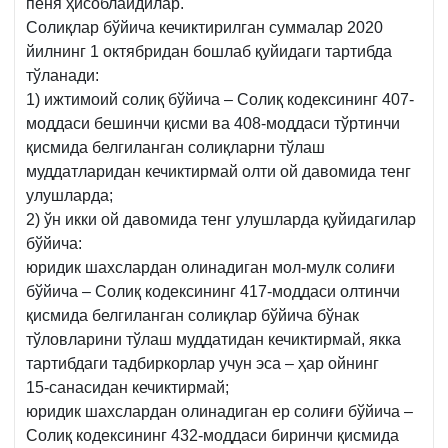
пеня ҳисоблайдилар.
Солиқлар бўйича кечиктирилган суммалар 2020
йилнинг 1 октябридан бошлаб қуйидаги тартибда
тўланади:
1) ижтимоий солиқ бўйича – Солиқ кодексининг 407-
моддаси бешинчи қисми ва 408‑моддаси тўртинчи
қисмида белгиланган солиқларни тўлаш
муддатларидан кечиктирмай олти ой давомида тенг
улушларда;
2) ўн икки ой давомида тенг улушларда қуйидагилар
бўйича:
юридик шахслардан олинадиган мол-мулк солиғи
бўйича – Солиқ кодексининг 417‑моддаси олтинчи
қисмида белгиланган солиқлар бўйича бўнак
тўловларини тўлаш муддатидан кечиктирмай, якка
тартибдаги тадбиркорлар учун эса – ҳар ойнинг
15‑санасидан кечиктирмай;
юридик шахслардан олинадиган ер солиғи бўйича –
Солиқ кодексининг 432-моддаси биринчи қисмида