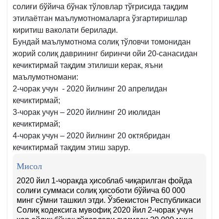
солиғи бўйича бўнак тўловлар тўғрисида тақдим
этилаётган маълумотномаларга ўзгартиришлар
киритиш ваколати берилади.
Бундай маълумотнома солиқ тўловчи томонидан
жорий солиқ даврининг биринчи ойи 20-санасидан
кечиктирмай тақдим этилиши керак, яъни
маълумотномани:
2-чорак учун - 2020 йилнинг 20 апрелидан
кечиктирмай;
3-чорак учун – 2020 йилнинг 20 июлидан
кечиктирмай;
4-чорак учун – 2020 йилнинг 20 октябридан
кечиктирмай тақдим этиш зарур.
Мисол
2020 йил 1-чоракда ҳисоблаб чиқарилган фойда
солиғи суммаси солиқ ҳисоботи бўйича 60 000
минг сўмни ташкил этди. Ўзбекистон Республикаси
Солиқ кодексига мувофиқ 2020 йил 2-чорак учун