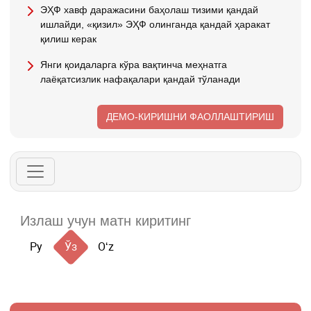
ЭҲФ хавф даражасини баҳолаш тизими қандай
ишлайди, «қизил» ЭҲФ олинганда қандай ҳаракат
қилиш керак
Янги қоидаларга кўра вақтинча меҳнатга
лаёқатсизлик нафақалари қандай тўланади
ДЕМО-КИРИШНИ ФАОЛЛАШТИРИШ
Ру
Ўз
Oʻz