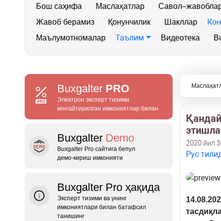
Бош саҳифа
Маслаҳатлар
Савол–жавобла
Кон
Жавоб берамиз
Қонунчилик
Шакллар
Таълим
Маълумотномалар
Видеотека
Bu
Buxgalter
PRO
Маслаҳат
Электрон эксперт тизими
кенгайтирилган имкониятлар билан
Қандай
этишла
Buxgalter
Demo
2020 йил 3
Buxgalter Pro сайтига бепул
Рус тили
демо‑кириш имконияти
Buxgalter Pro ҳақида
Эксперт тизими ва унинг
14.08.
имкониятлари билан батафсил
тасдиқл
танишинг