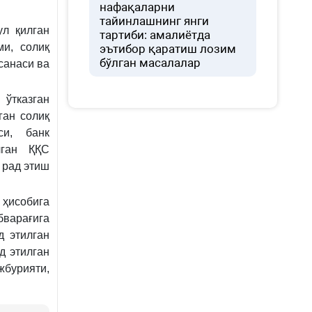
нафақаларни
тайинлашнинг янги
ул қилган
тартиби: амалиётда
ми, солиқ
эътибор қаратиш лозим
бўлган масалалар
санаси ва
ўтказган
ган солиқ
си, банк
лган ҚҚС
 рад этиш
 ҳисобига
бварағига
д этилган
д этилган
жбурияти,