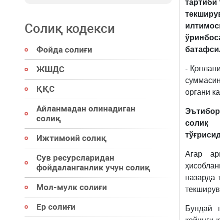
тартиби
текшир
Солиқ кодекси
илтимо
ўринбо
Фойда солиғи
батафси
ЖШДС
- Қоплан
суммаси
ҚҚС
органи к
Айланмадан олинадиган
Эътибор
солиқ
солиқ 
тўғриси
Ижтимоий солиқ
Агар ар
Сув ресурсларидан
ҳисоблан
фойдаланганлик учун солиқ
назарда 
Мол-мулк солиғи
текширув
Ер солиғи
Бундай т