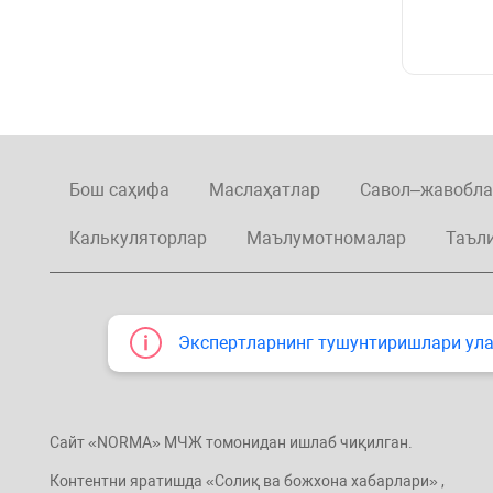
Бош саҳифа
Маслаҳатлар
Савол–жавобла
Калькуляторлар
Маълумотномалар
Таъл
Экспертларнинг тушунтиришлари улар
Сайт «NORMA» МЧЖ томонидан ишлаб чиқилган.
Контентни яратишда «Солиқ ва божхона хабарлари» ,