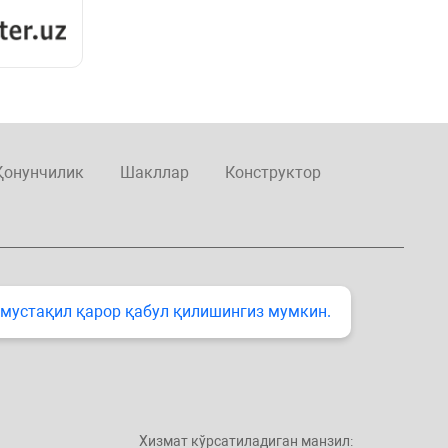
Қонунчилик
Шакллар
Конструктор
 мустақил қарор қабул қилишингиз мумкин.
Хизмат кўрсатиладиган манзил: