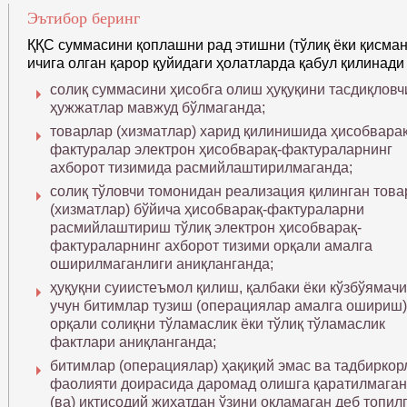
Эътибор беринг
ҚҚС суммасини қоплашни рад этишни (тўлиқ ёки қисман
ичига олган қарор қуйидаги ҳолатларда қабул қилинад
солиқ суммасини ҳисобга олиш ҳуқуқини тасдиқловч
ҳужжатлар мавжуд бўлмаганда;
товарлар (хизматлар) харид қилинишида ҳисобварақ
фактуралар электрон ҳисобварақ-фактураларнинг
ахборот тизимида расмийлаштирилмаганда;
солиқ тўловчи томонидан реализация қилинган това
(хизматлар) бўйича ҳисобварақ-фактураларни
расмийлаштириш тўлиқ электрон ҳисобварақ-
фактураларнинг ахборот тизими орқали амалга
оширилмаганлиги аниқланганда;
ҳуқуқни суиистеъмол қилиш, қалбаки ёки кўзбўямач
учун битимлар тузиш (операциялар амалга ошириш)
орқали солиқни тўламаслик ёки тўлиқ тўламаслик
фактлари аниқланганда;
битимлар (операциялар) ҳақиқий эмас ва тадбиркор
фаолияти доирасида даромад олишга қаратилмаган
(ва) иқтисодий жиҳатдан ўзини оқламаган деб топил