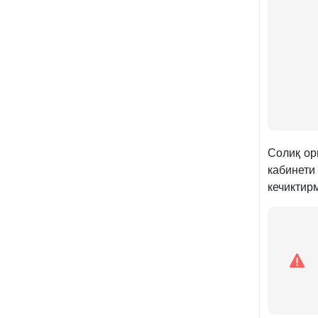
Солиқ ор
кабинети
кечиктир