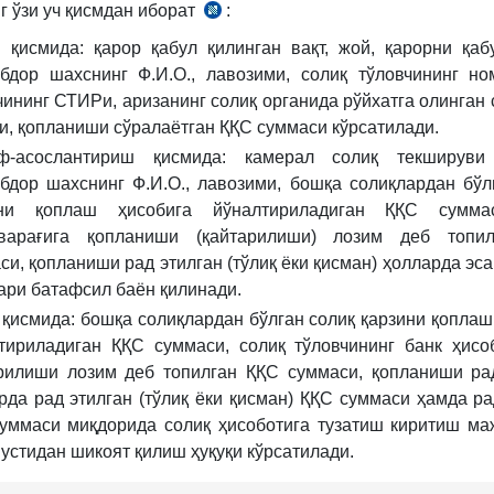
г ўзи уч қисмдан иборат
:
Низом
24-
 қисмида: қарор қабул қилинган вақт, жой, қарорни қаб
б.
бдор шахснинг Ф.И.О., лавозими, солиқ тўловчининг но
чининг СТИРи, аризанинг солиқ органида рўйхатга олинган 
и, қопланиши сўралаётган ҚҚС суммаси кўрсатилади.
иф-асослантириш қисмида: камерал солиқ текшируви 
бдор шахснинг Ф.И.О., лавозими, бошқа солиқлардан бўл
ини қоплаш ҳисобига йўналтириладиган ҚҚС сумма
бварағига қопланиши (қайтарилиши) лозим деб топи
си, қопланиши рад этилган (тўлиқ ёки қисман) ҳолларда эса
ари батафсил баён қилинади.
 қисмида: бошқа солиқлардан бўлган солиқ қарзини қоплаш
тириладиган ҚҚС суммаси, солиқ тўловчининг банк ҳисо
рилиши лозим деб топилган ҚҚС суммаси, қопланиши ра
рда рад этилган (тўлиқ ёки қисман) ҚҚС суммаси ҳамда ра
уммаси миқдорида солиқ ҳисоботига тузатиш киритиш ма
 устидан шикоят қилиш ҳуқуқи кўрсатилади.