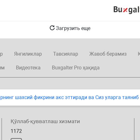
б.
Загрузить еще
р
Янгиликлар
Тавсиялар
Жавоб берамиз
им
Видеотека
Buxgalter Pro ҳақида
нинг шахсий фикрини акс эттиради ва Сиз уларга таяниб
Қўллаб-қувватлаш хизмати
1172