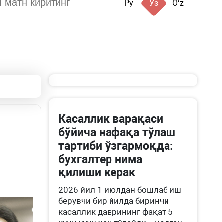
Ру
Ўз
Oʻz
Касаллик варақаси
бўйича нафақа тўлаш
тартиби ўзгармоқда:
бухгалтер нима
қилиши керак
2026 йил 1 июлдан бошлаб иш
берувчи бир йилда биринчи
касаллик даврининг фақат 5