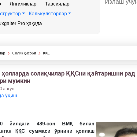
р
Янгиликлар
Тавсиялар
структор
Калькуляторлар
xgalter Pro ҳақида
лар
Солиқ ҳисоби
ҚҚС
 ҳолларда солиқчилар ҚҚСни қайтаришни рад
ри мумкин
0 август
да ўқиш
2020 йилдаги 489-сон ВМҚ билан
анган ҚҚС суммаси ўрнини қоплаш