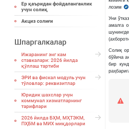
кейинги 
Ер қаъридан фойдаланганлик
лозим
учун солиқ
19
Уни ўтка
Акциз солиғи
б.
амалга 
шунингд
(ахборот
Шпаргалкалар
Солиқ ор
Ижаранинг энг кам
бўйича а
ставкалари: 2026 йилда
бир кун
қўллаш тартиби
раҳбариг
ЭРИ ва фискал модуль учун
тўловлар: реквизитлар
Юридик шахслар учун
коммунал хизматларнинг
тарифлари
2026 йилда БҲМ, МҲТЭКМ,
ПҲБМ ва МИХ миқдорлари