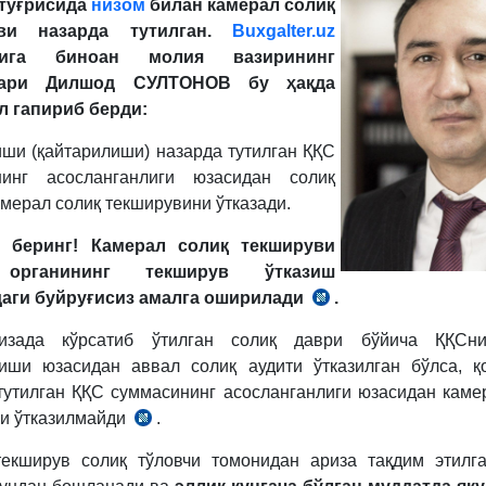
 тўғрисида
низом
билан камерал солиқ
уви назарда тутилган.
Buxgalter.uz
сига биноан молия вазирининг
сари Дилшод СУЛТОНОВ бу ҳақда
л гапириб берди:
иши (қайтарилиши) назарда тутилган ҚҚС
нинг асосланганлиги юзасидан солиқ
амерал солиқ текширувини ўтказади.
 беринг! Камерал солиқ текшируви
органининг текширув ўтказиш
даги буйруғисиз амалга оширилади
.
Низом
18-
изада кўрсатиб ўтилган солиқ даври бўйича ҚҚСни
б.
иши юзасидан аввал солиқ аудити ўтказилган бўлса, 
тутилган ҚҚС суммасининг асосланганлиги юзасидан каме
и ўтказилмайди
.
Низом
18-
екширув солиқ тўловчи томонидан ариза тақдим этилг
б.