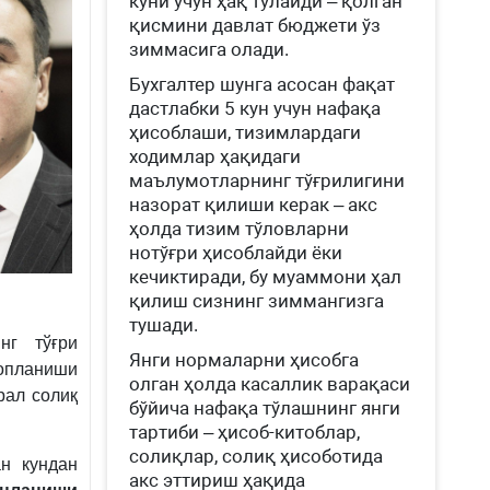
куни учун ҳақ тўлайди – қолган
қисмини давлат бюджети ўз
зиммасига олади.
Бухгалтер шунга асосан фақат
дастлабки 5 кун учун нафақа
ҳисоблаши, тизимлардаги
ходимлар ҳақидаги
маълумотларнинг тўғрилигини
назорат қилиши керак – акс
ҳолда тизим тўловларни
нотўғри ҳисоблайди ёки
кечиктиради, бу муаммони ҳал
қилиш сизнинг зиммангизга
тушади.
нг тўғри
Янги нормаларни ҳисобга
қопланиши
олган ҳолда касаллик варақаси
рал солиқ
бўйича нафақа тўлашнинг янги
тартиби – ҳисоб-китоблар,
солиқлар, солиқ ҳисоботида
ан кундан
акс эттириш ҳақида