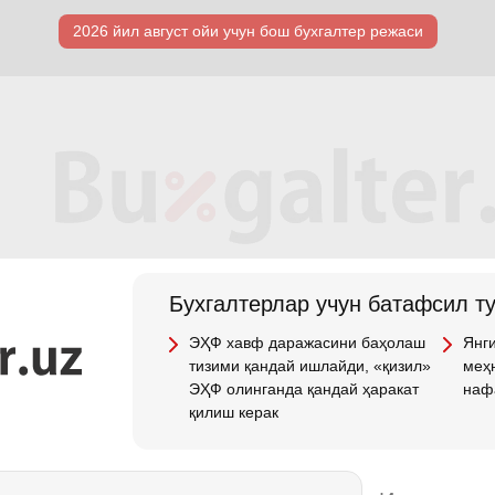
2026 йил август ойи учун бош бухгалтер режаси
Бухгалтерлар учун батафсил т
ЭҲФ хавф даражасини баҳолаш
Янги
тизими қандай ишлайди, «қизил»
меҳн
ЭҲФ олинганда қандай ҳаракат
наф
қилиш керак