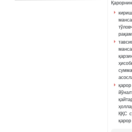
Қарорнин
кириш
манса
тўлов
рақам
тавс
манса
қарз
ҳисо
сумма
асосл
қарор
йўнал
қайта
ҳолла
ҚҚС с
қарор