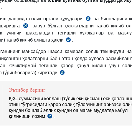
кундан бошланади ва
эллик кунгача бўлган муддатда як
.
Низом
-
зиш даврида солиқ органи ҳудудлари
ва биноларини к
СК
оширишга
, зарур бўлган ҳужжатларни талаб қилиб о
СК
145-
ек учинчи шахслардан тегишли ҳужжатлар ва маълу
146-
м.
ни) талаб қилиб олишга ҳақли
.
м.
Низом
20-
ганининг мансабдор шахси камерал солиқ текшируви н
б.
ниқланган ҳолатларни баён этган ҳолда хулоса расмийлаш
дан кечиктирмай тегишли қарор қабул қилиш учун соли
а (ўринбосарига) киритади
.
Низом
21-
б.
Эътибор беринг
ҚҚС суммасини қоплаш (тўлиқ ёки қисман) ёки қоплашн
этиш тўғрисидаги қарор солиқ тўловчининг аризаси оли
кундан бошлаб эллик кундан ошмаган муддатда қабул
қилиниши лозим
.
Низом
23-
б.