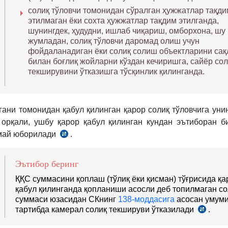
солиқ тўловчи томонидан сўралган ҳужжатлар тақди
этилмаган ёки сохта ҳужжатлар тақдим этилганда,
шунингдек, ҳудудни, ишлаб чиқариш, омборхона, шу
жумладан, солиқ тўловчи даромад олиш учун
фойдаланадиган ёки солиқ солиш объектларини са
билан боғлиқ жойларни кўздан кечиришга, сайёр сол
текширувини ўтказишга тўсқинлик қилинганда.
гани томонидан қабул қилинган қарор солиқ тўловчига уни
 орқали, ушбу қарор қабул қилинган кундан эътиборан б
май юборилади
.
Низом
26-
б.
Эътибор беринг
ҚҚС суммасини қоплаш (тўлиқ ёки қисман) тўғрисида қа
қабул қилинганда қопланиши асосли деб топилмаган со
суммаси юзасидан СКнинг
138-моддасига
асосан умум
тартибда камерал солиқ текшируви ўтказилади
.
Низо
27-