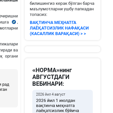
унланиши
билишингиз керак бўлган барча
маълумотларни ушбу папкадан
топасиз:
ечиришни
лишга
,
ВАҚТИНЧА МЕҲНАТГА
СК
ЛАЁҚАТСИЗЛИК НАФАҚАСИ
мотларни
147-
(КАСАЛЛИК ВАРАҚАСИ) > >
м.
атижалари
тиради ва
қ органи
«НОРМА»нинг
АВГУСТДАГИ
ВЕБИНАРИ:
и рад
нган
2026 йил 4 август
2026 йил 1 июлдан
вақтинча меҳнатга
лаёқатсизлик бўйича