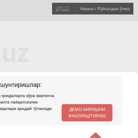
Кириш / Рўйхатдан ўтиш
ушунтиришлар:
 қоидаларга кўра вақтинча
атга лаёқатсизлик
ақалари қандай тўланади
ДЕМО-КИРИШНИ
ФАОЛЛАШТИРИШ