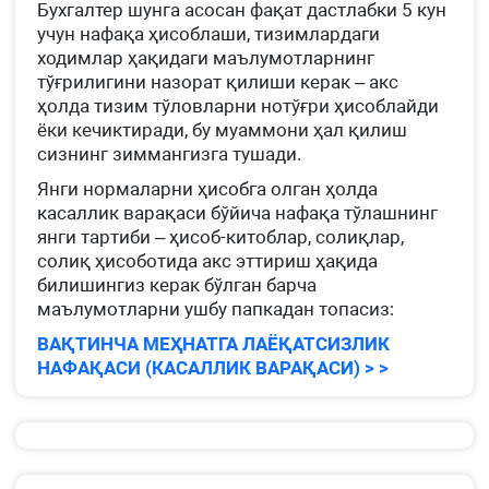
Бухгалтер шунга асосан фақат дастлабки 5 кун
учун нафақа ҳисоблаши, тизимлардаги
ходимлар ҳақидаги маълумотларнинг
тўғрилигини назорат қилиши керак – акс
ҳолда тизим тўловларни нотўғри ҳисоблайди
ёки кечиктиради, бу муаммони ҳал қилиш
сизнинг зиммангизга тушади.
Янги нормаларни ҳисобга олган ҳолда
касаллик варақаси бўйича нафақа тўлашнинг
янги тартиби – ҳисоб-китоблар, солиқлар,
солиқ ҳисоботида акс эттириш ҳақида
билишингиз керак бўлган барча
маълумотларни ушбу папкадан топасиз:
ВАҚТИНЧА МЕҲНАТГА ЛАЁҚАТСИЗЛИК
НАФАҚАСИ (КАСАЛЛИК ВАРАҚАСИ) > >