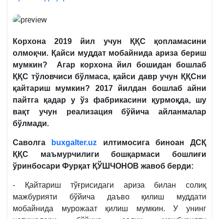
Корхона 2019 йил учун ҚҚС қопламасини
олмоқчи. Қайси муддат мобайнида ариза бериш
мумкин? Агар корхона йил бошидан бошлаб
ҚҚС тўловчиси бўлмаса, қайси давр учун ҚҚСни
қайтариш мумкин? 2017 йилдан бошлаб айни
пайтга қадар у ўз фабрикасини қурмоқда, шу
вақт учун реализация бўйича айланмалар
бўлмади.
Саволга
buxgalter.uz
илтимосига биноан ДСҚ
ҚҚС маъмурчилиги бошқармаси бошлиғи
ўринбосари Фурқат ҚЎШЧОНОВ жавоб берди:
- Қайтариш тўғрисидаги ариза билан солиқ
мажбурияти бўйича даъво қилиш муддати
мобайнида мурожаат қилиш мумкин. У унинг