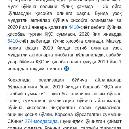
м.
мулк бўйича солиқни тўлиқ ҳажмда – 36 ойга
3-
бўлмасдан ҳисобга олишга ҳақли. Бунда узоқ
қ.
муддатли активлар бўйича ҳисобга олинмаган ва
2020 йил 1 январь ҳолатига
4410
-счёт дебети бўйича
ҳисобда турган ҚҚС суммаси, 2020 йил январда
6410
-счёт дебетида тўлиқ ҳисобга олинади. Мазкур
норма фақат 2019 йилда сотиб олинган узоқ
муддатли активларга нисбатан қўлланилади, сабаби
улар бўйича ҚҚСни ҳисобга олиш ҳуқуқи 2019 йил 1
январдан тақдим этилган
.
30.12.2019
й.
Корхонада реализация бўйича айланмалар
МВ
бўлмаганлиги боис, 2019 йилдан бошлаб “ҚҚСнинг
06/04-
салбий суммаси” – ҳисобга олиниши лозим бўлган
01-
солиқ сумманинг реализация бўйича айланмалар
32/3953-
бўйича ҳисоблаб чиқарилган солиқ суммасидан
сон,
ошиши ҳосил бўлди. Корхона кўрсатилган суммани
ДСҚ
СКнинг
274-моддасида
, шунингдек Қўшилган қиймат
12-
солиғи суммаси ўрнини қоплаш тартиби тўғрисида