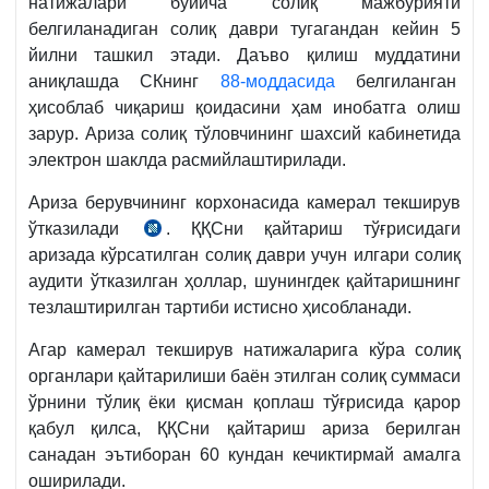
натижалари бўйича солиқ мажбурияти
белгиланадиган солиқ даври тугагандан кейин 5
йилни ташкил этади. Даъво қилиш муддатини
аниқлашда СКнинг
88-моддасида
белгиланган
ҳисоблаб чиқариш қоидасини ҳам инобатга олиш
зарур. Ариза солиқ тўловчининг шахсий кабинетида
электрон шаклда расмийлаштирилади.
Ариза берувчининг корхонасида камерал текширув
ўтказилади
. ҚҚСни қайтариш тўғрисидаги
14.08.2020
аризада кўрсатилган солиқ даври учун илгари солиқ
й.
аудити ўтказилган ҳоллар, шунингдек қайтаришнинг
ВМҚ
тезлаштирилган тартиби истисно ҳисобланади.
489-
сон
Агар камерал текширув натижаларига кўра солиқ
қарорига
органлари қайтарилиши баён этилган солиқ суммаси
1-
ўрнини тўлиқ ёки қисман қоплаш тўғрисида қарор
илова
қабул қилса, ҚҚСни қайтариш ариза берилган
4-
санадан эътиборан 60 кундан кечиктирмай амалга
боб.
оширилади.