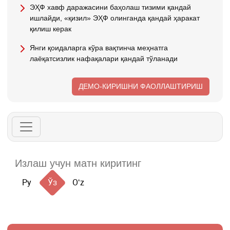
ЭҲФ хавф даражасини баҳолаш тизими қандай
ишлайди, «қизил» ЭҲФ олинганда қандай ҳаракат
қилиш керак
Янги қоидаларга кўра вақтинча меҳнатга
лаёқатсизлик нафақалари қандай тўланади
ДЕМО-КИРИШНИ ФАОЛЛАШТИРИШ
Ру
Ўз
Oʻz