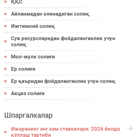
ҚҚС
Айланмадан олинадиган солиқ
Ижтимоий солиқ
Сув ресурсларидан фойдаланганлик учун
солиқ
Мол-мулк солиғи
Ер солиғи
Ер қаъридан фойдаланганлик учун солиқ
Акциз солиғи
Шпаргалкалар
Ижаранинг энг кам ставкалари: 2026 йилда
қўллаш тартиби