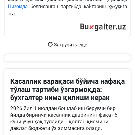
37999-
Низомда
белгиланган тартибда қайтариш ҳуқуқига
сон
эга.
АХБОРОТ
ХАБАРИ
1.10-
б.
Загрузить еще
Касаллик варақаси бўйича нафақа
тўлаш тартиби ўзгармоқда:
бухгалтер нима қилиши керак
2026 йил 1 июлдан бошлаб иш берувчи бир
йилда биринчи касаллик даврининг фақат 5
куни учун ҳақ тўлайди – қолган қисмини
давлат бюджети ўз зиммасига олади.