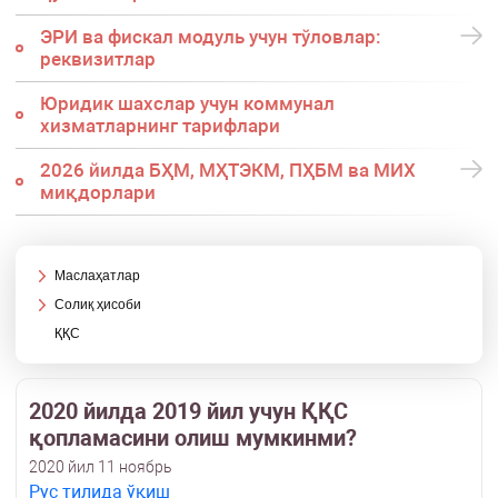
ЭРИ ва фискал модуль учун тўловлар:
реквизитлар
Юридик шахслар учун коммунал
хизматларнинг тарифлари
2026 йилда БҲМ, МҲТЭКМ, ПҲБМ ва МИХ
миқдорлари
Маслаҳатлар
Солиқ ҳисоби
ҚҚС
2020 йилда 2019 йил учун ҚҚС
қопламасини олиш мумкинми?
2020 йил 11 ноябрь
Рус тилида ўқиш