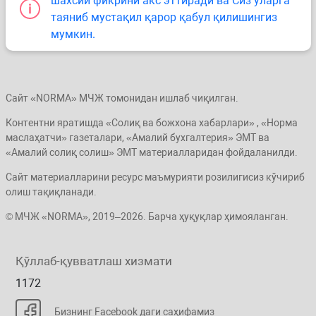
шахсий фикрини акс эттиради ва Сиз уларга
таяниб мустақил қарор қабул қилишингиз
мумкин.
Сайт «NORMA» МЧЖ томонидан ишлаб чиқилган.
Контентни яратишда «Солиқ ва божхона хабарлари» , «Норма
маслаҳатчи» газеталари, «Амалий бухгалтерия» ЭМТ ва
«Амалий солиқ солиш» ЭМТ материалларидан фойдаланилди.
Сайт материалларини ресурс маъмурияти розилигисиз кўчириб
олиш тақиқланади.
© МЧЖ «NORMA», 2019–2026. Барча ҳуқуқлар ҳимояланган.
Қўллаб-қувватлаш хизмати
1172
Бизнинг Facebook даги саҳифамиз