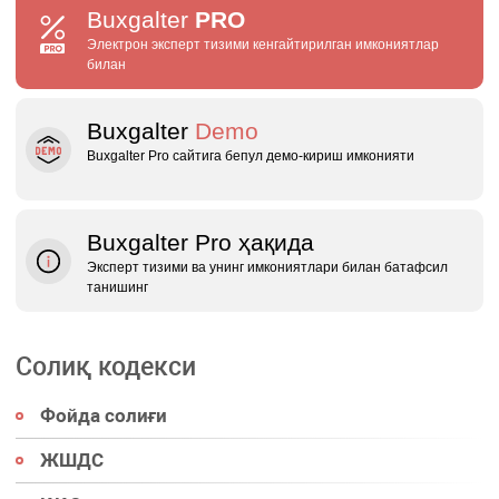
Buxgalter
PRO
Электрон эксперт тизими кенгайтирилган имкониятлар
билан
Buxgalter
Demo
Buxgalter Pro сайтига бепул демо‑кириш имконияти
Buxgalter Pro ҳақида
Эксперт тизими ва унинг имкониятлари билан батафсил
танишинг
Солиқ кодекси
Фойда солиғи
ЖШДС