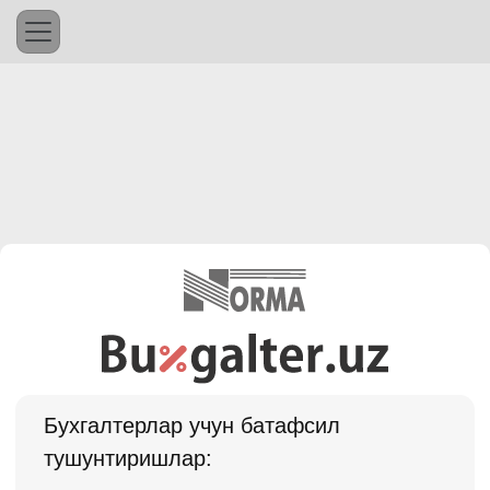
Бухгалтерлар учун батафсил
тушунтиришлар: