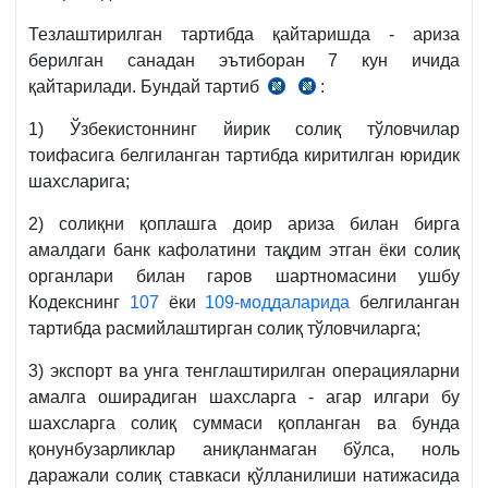
Тезлаштирилган тартибда қайтаришда - ариза
берилган санадан эътиборан 7 кун ичида
қайтарилади. Бундай тартиб
:
СК
14.08.2020
274-
й.
1) Ўзбекистоннинг йирик солиқ тўловчилар
м.
ВМҚ
тоифасига белгиланган тартибда киритилган юридик
4-
489-
шахсларига;
қ.
сон
қарорига
2) солиқни қоплашга доир ариза билан бирга
1-
амалдаги банк кафолатини тақдим этган ёки солиқ
илова
органлари билан гаров шартномасини ушбу
7-
Кодекснинг
107
ёки
109-моддаларида
белгиланган
б.
тартибда расмийлаштирган солиқ тўловчиларга;
3) экспорт ва унга тенглаштирилган операцияларни
амалга оширадиган шахсларга - агар илгари бу
шахсларга солиқ суммаси қопланган ва бунда
қонунбузарликлар аниқланмаган бўлса, ноль
даражали солиқ ставкаси қўлланилиши натижасида