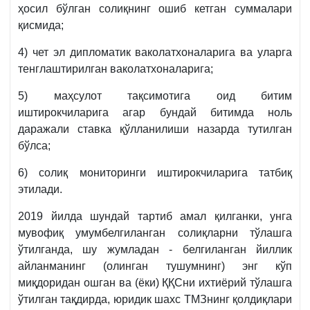
ҳосил бўлган солиқнинг ошиб кетган суммалари
қисмида;
4) чет эл дипломатик ваколатхоналарига ва уларга
тенглаштирилган ваколатхоналарига;
5) маҳсулот тақсимотига оид битим
иштирокчиларига агар бундай битимда ноль
даражали ставка қўлланилиши назарда тутилган
бўлса;
6) солиқ мониторинги иштирокчиларига татбиқ
этилади.
2019 йилда шундай тартиб амал қилганки, унга
мувофиқ умумбелгиланган солиқларни тўлашга
ўтилганда, шу жумладан - белгиланган йиллик
айланманинг (олинган тушумнинг) энг кўп
миқдоридан ошган ва (ёки) ҚҚСни ихтиёрий тўлашга
ўтилган тақдирда, юридик шахс ТМЗнинг қолдиқлари