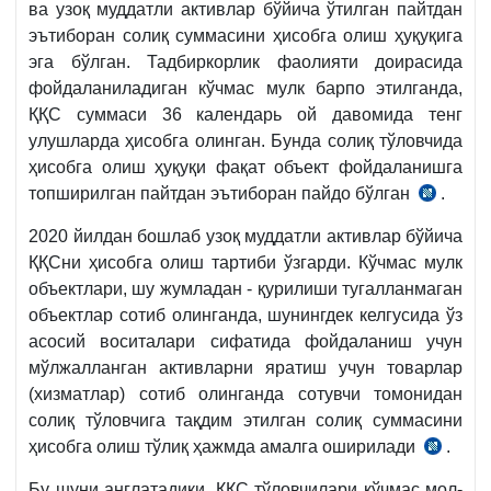
ва узоқ муддатли активлар бўйича ўтилган пайтдан
эътиборан солиқ суммасини ҳисобга олиш ҳуқуқига
эга бўлган. Тадбиркорлик фаолияти доирасида
фойдаланиладиган кўчмас мулк барпо этилганда,
ҚҚС суммаси 36 календарь ой давомида тенг
улушларда ҳисобга олинган. Бунда солиқ тўловчида
ҳисобга олиш ҳуқуқи фақат объект фойдаланишга
топширилган пайтдан эътиборан пайдо бўлган
.
2007
й.
2020 йилдан бошлаб узоқ муддатли активлар бўйича
таҳрир
ҚҚСни ҳисобга олиш тартиби ўзгарди. Кўчмас мулк
СК
объектлари, шу жумладан - қурилиши тугалланмаган
218-
объектлар сотиб олинганда, шунингдек келгусида ўз
м.
асосий воситалари сифатида фойдаланиш учун
мўлжалланган активларни яратиш учун товарлар
(хизматлар) сотиб олинганда сотувчи томонидан
солиқ тўловчига тақдим этилган солиқ суммасини
ҳисобга олиш тўлиқ ҳажмда амалга оширилади
.
СК
266-
Бу шуни англатадики, ҚҚС тўловчилари кўчмас мол-