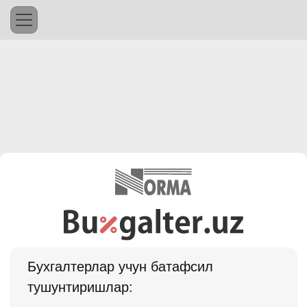
Бухгалтерлар учун батафсил
тушунтиришлар: