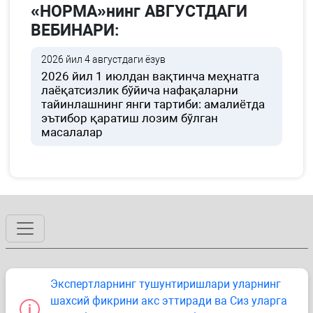
«НОРМА»нинг АВГУСТДАГИ
ВЕБИНАРИ:
2026 йил 4 августдаги ёзув
2026 йил 1 июлдан вақтинча меҳнатга
лаёқатсизлик бўйича нафақаларни
тайинлашнинг янги тартиби: амалиётда
эътибор қаратиш лозим бўлган
масалалар
Экспертларнинг тушунтиришлари уларнинг
шахсий фикрини акс эттиради ва Сиз уларга