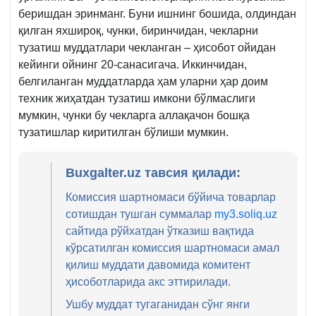
беришдан эринманг. Буни ишнинг бошида, олдиндан
қилган яхшироқ, чунки, биринчидан, чекларни
тузатиш муддатлари чекланган – ҳисобот ойидан
кейинги ойнинг 20-санасигача. Иккинчидан,
белгиланган муддатларда ҳам уларни ҳар доим
техник жиҳатдан тузатиш имкони бўлмаслиги
мумкин, чунки бу чекларга аллақачон бошқа
тузатишлар киритилган бўлиши мумкин.
Buxgalter.uz тавсия қилади:
Комиссия шартномаси бўйича товарлар
сотишдан тушган суммалар
my3.soliq.uz
сайтида рўйхатдан ўтказиш вақтида
кўрсатилган комиссия шартномаси амал
қилиш муддати давомида комитент
ҳисоботларида акс эттирилади.
Ушбу муддат тугаганидан сўнг янги