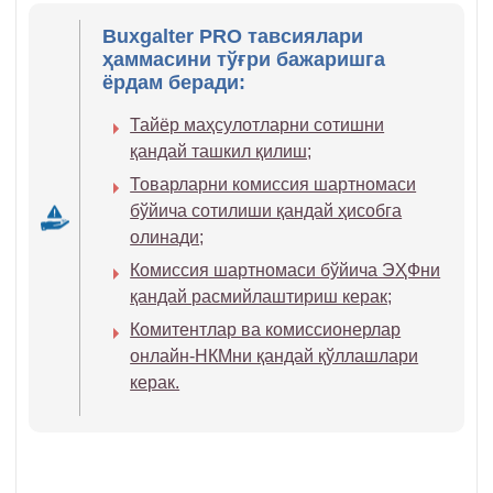
Buxgalter PRO тавсиялари
ҳаммасини тўғри бажаришга
ёрдам беради:
Тайёр маҳсулотларни сотишни
қандай ташкил қилиш;
Товарларни комиссия шартномаси
бўйича сотилиши қандай ҳисобга
олинади;
Комиссия шартномаси бўйича ЭҲФни
қандай расмийлаштириш керак;
Комитентлар ва комиссионерлар
онлайн-НКМни қандай қўллашлари
керак.