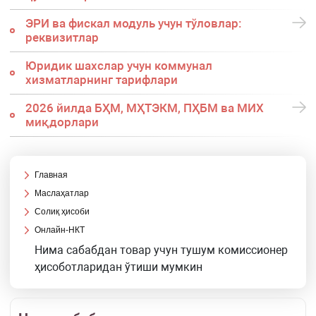
ЭРИ ва фискал модуль учун тўловлар:
реквизитлар
Юридик шахслар учун коммунал
хизматларнинг тарифлари
2026 йилда БҲМ, МҲТЭКМ, ПҲБМ ва МИХ
миқдорлари
Главная
Маслаҳатлар
Солиқ ҳисоби
Онлайн-НКТ
Нима сабабдан товар учун тушум комиссионер
ҳисоботларидан ўтиши мумкин