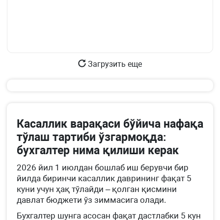
Загрузить еще
Касаллик варақаси бўйича нафақа
тўлаш тартиби ўзгармоқда:
бухгалтер нима қилиши керак
2026 йил 1 июлдан бошлаб иш берувчи бир
йилда биринчи касаллик даврининг фақат 5
куни учун ҳақ тўлайди – қолган қисмини
давлат бюджети ўз зиммасига олади.
Бухгалтер шунга асосан фақат дастлабки 5 кун