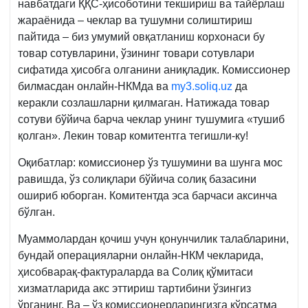
навбатдаги ҚҚС-ҳисоботини текшириш ва тайёрлаш
жараёнида – чеклар ва тушумни солиштириш
пайтида – биз умумий овқатланиш корхонаси бу
товар сотувларини, ўзининг товари сотувлари
сифатида ҳисобга олганини аниқладик. Комиссионер
билмасдан онлайн-НКМда ва
my3.soliq.uz
да
керакли созлашларни қилмаган. Натижада товар
сотуви бўйича барча чеклар унинг тушумига «тушиб
қолган». Лекин товар комитентга тегишли-ку!
Оқибатлар: комиссионер ўз тушумини ва шунга мос
равишда, ўз солиқлари бўйича солиқ базасини
ошириб юборган. Комитентда эса барчаси аксинча
бўлган.
Муаммолардан қочиш учун қонунчилик талабларини,
бундай операцияларни онлайн-НКМ чекларида,
ҳисобварақ-фактураларда ва Солиқ қўмитаси
хизматларида акс эттириш тартибини ўзингиз
ўрганинг. Ва – ўз комиссионерларингизга кўрсатма