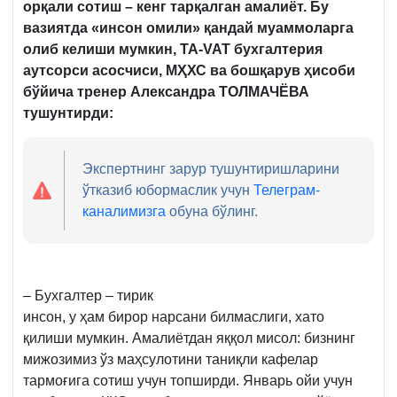
орқали сотиш – кенг тарқалган амалиёт. Бу
вазиятда «инсон омили» қандай муаммоларга
олиб келиши мумкин, TA-VAT бухгалтерия
аутсорси асосчиси, МҲХС ва бошқарув ҳисоби
бўйича тренер Александра ТОЛМАЧ
ЁВА
тушунтирди:
Экспертнинг зарур тушунтиришларини
ўтказиб юбормаслик учун
Телеграм-
каналимизга
обуна бўлинг.
– Бухгалтер – тирик
инсон, у ҳам бирор нарсани билмаслиги, хато
қилиши мумкин. Амалиётдан яққол мисол: бизнинг
мижозимиз ўз маҳсулотини таниқли кафелар
тармоғига сотиш учун топширди. Январь ойи учун