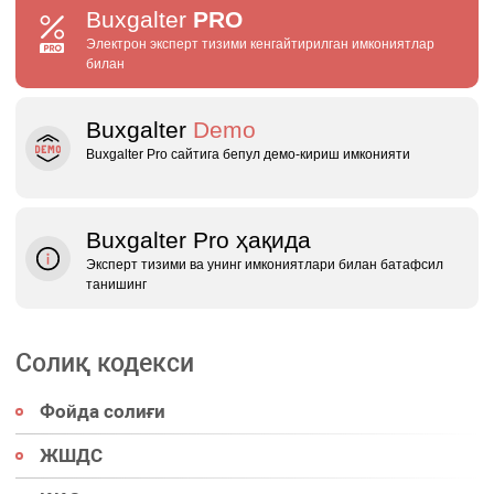
Buxgalter
PRO
Электрон эксперт тизими кенгайтирилган имкониятлар
билан
Buxgalter
Demo
Buxgalter Pro сайтига бепул демо‑кириш имконияти
Buxgalter Pro ҳақида
Эксперт тизими ва унинг имкониятлари билан батафсил
танишинг
Солиқ кодекси
Фойда солиғи
ЖШДС