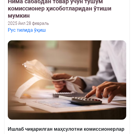
Нима сабабдан товар учун тушум
комиссионер ҳисоботларидан ўтиши
мумкин
2025 йил 28 февраль
Рус тилида ўқиш
Ишлаб чиқарилган маҳсулотни комиссионерлар