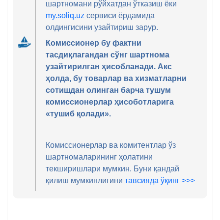
шартномани рўйхатдан ўтказиш ёки
my.soliq.uz
сервиси ёрдамида
олдингисини узайтириш зарур.
Комиссионер бу фактни
тасдиқлагандан сўнг шартнома
узайтирилган ҳисобланади. Акс
ҳолда, бу товарлар ва хизматларни
сотишдан олинган барча тушум
комиссионерлар ҳисоботларига
«тушиб қолади».
Комиссионерлар ва комитентлар ўз
шартномаларининг ҳолатини
текширишлари мумкин. Буни қандай
қилиш мумкинлигини
тавсияда ўқинг >>>