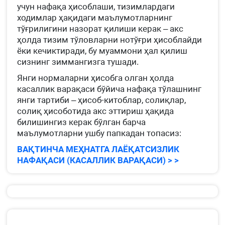
учун нафақа ҳисоблаши, тизимлардаги
ходимлар ҳақидаги маълумотларнинг
тўғрилигини назорат қилиши керак – акс
ҳолда тизим тўловларни нотўғри ҳисоблайди
ёки кечиктиради, бу муаммони ҳал қилиш
сизнинг зиммангизга тушади.
Янги нормаларни ҳисобга олган ҳолда
касаллик варақаси бўйича нафақа тўлашнинг
янги тартиби – ҳисоб-китоблар, солиқлар,
солиқ ҳисоботида акс эттириш ҳақида
билишингиз керак бўлган барча
маълумотларни ушбу папкадан топасиз:
ВАҚТИНЧА МЕҲНАТГА ЛАЁҚАТСИЗЛИК
НАФАҚАСИ (КАСАЛЛИК ВАРАҚАСИ) > >