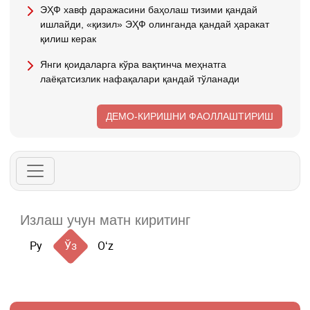
ЭҲФ хавф даражасини баҳолаш тизими қандай
ишлайди, «қизил» ЭҲФ олинганда қандай ҳаракат
қилиш керак
Янги қоидаларга кўра вақтинча меҳнатга
лаёқатсизлик нафақалари қандай тўланади
ДЕМО-КИРИШНИ ФАОЛЛАШТИРИШ
Ру
Ўз
Oʻz