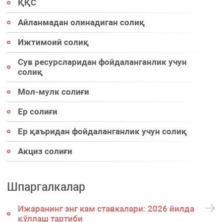
ҚҚС
Айланмадан олинадиган солиқ
Ижтимоий солиқ
Сув ресурсларидан фойдаланганлик учун
солиқ
Мол-мулк солиғи
Ер солиғи
Ер қаъридан фойдаланганлик учун солиқ
Акциз солиғи
Шпаргалкалар
Ижаранинг энг кам ставкалари: 2026 йилда
қўллаш тартиби