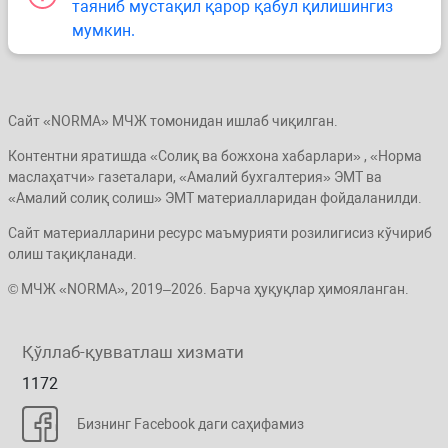
таяниб мустақил қарор қабул қилишингиз
мумкин.
Сайт «NORMA» МЧЖ томонидан ишлаб чиқилган.
Контентни яратишда «Солиқ ва божхона хабарлари» , «Норма
маслаҳатчи» газеталари, «Амалий бухгалтерия» ЭМТ ва
«Амалий солиқ солиш» ЭМТ материалларидан фойдаланилди.
Сайт материалларини ресурс маъмурияти розилигисиз кўчириб
олиш тақиқланади.
© МЧЖ «NORMA», 2019–2026. Барча ҳуқуқлар ҳимояланган.
Қўллаб-қувватлаш хизмати
1172
Бизнинг Facebook даги саҳифамиз