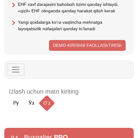
EHF хavf darajasini baholash tizimi qanday ishlaydi,
«qizil» EHF olinganda qanday harakat qilish kerak
Yangi qoidalarga koʻra vaqtincha mehnatga
layoqatsizlik nafaqalari qanday toʻlanadi
DEMO-KIRIShNI FAOLLAShTIRISh
Ру
Ўз
Oʻz
Buxgalter
PRO