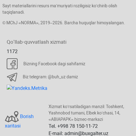
Sayt materiallarini resurs ma’muriyati roziligisiz koʻchirib olish
taqiqlanadi.
© MChJ «NORMA», 2019–2026. Barcha huquqlar himoyalangan.
Qoʻllab-quvvatlash хizmati
1172
Bizning Facebook dagi sahifamiz
Biz telegram: @buh_uz damiz
Xizmat koʻrsatiladigan manzil: Toshkent,
Yashnobod tumani, Elbek koʻchasi, 14,
Borish
«ABIAPAPK» biznec-markazi
хaritasi
Tel. +998 78 150-11-72
E-mail: admin@buxgalter.uz