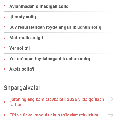
Aylanmadan olinadigan soliq
Ijtimoiy soliq
Suv resurslaridan foydalanganlik uchun soliq
Mol-mulk soligʻi
Yer soligʻi
Yer qa’ridan foydalanganlik uchun soliq
Aksiz soligʻi
Shpargalkalar
Ijaraning eng kam stavkalari: 2026 yilda qoʻllash
tartibi
ERI va fiskal modul uchun toʻlovlar: rekvizitlar