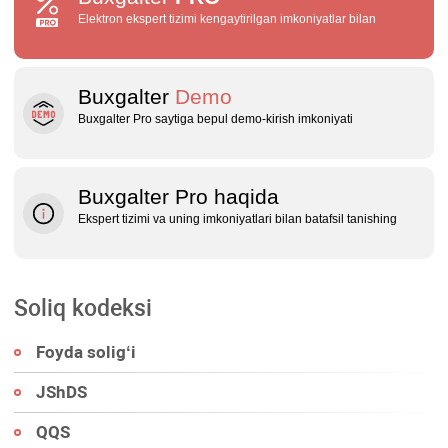
Elektron ekspert tizimi kengaytirilgan imkoniyatlar bilan
Buxgalter
Demo
Buxgalter Pro saytiga bepul demo‑kirish imkoniyati
Buxgalter Pro haqida
Ekspert tizimi va uning imkoniyatlari bilan batafsil tanishing
Soliq kodeksi
Foyda soligʻi
JShDS
QQS