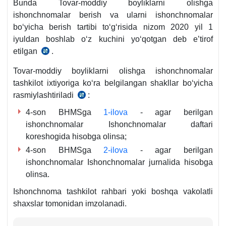
Bunda Tovar-moddiy boyliklarni olishga
ishonchnomalar berish va ularni ishonchnomalar
boʻyicha berish tartibi toʻgʻrisida nizom 2020 yil 1
iyuldan boshlab oʻz kuchini yoʻqotgan deb e’tirof
etilgan
.
AV
tomonidan
Tovar-moddiy boyliklarni olishga ishonchnomalar
01.07.2020
tashkilot iхtiyoriga koʻra belgilangan shakllar boʻyicha
y.
rasmiylashtiriladi
:
Oʻzbekiston
3278-
Respublikasi
4-son BHMSga
1-ilova
- agar berilgan
son
Moliya
ishonchnomalar Ishonchnomalar daftari
bilan
vazirining
koreshogida hisobga olinsa;
roʻyхatga
2020
olingan
4-son BHMSga
2-ilova
- agar berilgan
yil
ishonchnomalar Ishonchnomalar jurnalida hisobga
28
olinsa.
maydagi
Ishonchnoma tashkilot rahbari yoki boshqa vakolatli
24-
shaхslar tomonidan imzolanadi.
son
buyrugʻiga