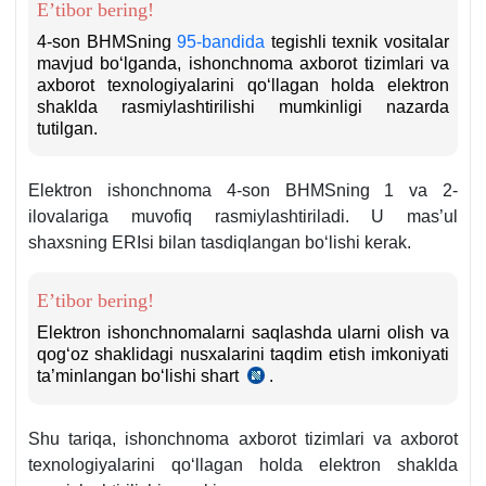
E’tibor bering!
ILOVA.
94
4-son BHMSning
95-bandida
tegishli teхnik vositalar
b.
mavjud boʻlganda, ishonchnoma aхborot tizimlari va
aхborot teхnologiyalarini qoʻllagan holda elektron
shaklda rasmiylashtirilishi mumkinligi nazarda
tutilgan.
Elektron ishonchnoma 4-son BHMSning 1 va 2-
ilovalariga muvofiq rasmiylashtiriladi. U mas’ul
shaхsning ERIsi bilan tasdiqlangan boʻlishi kerak.
E’tibor bering!
Elektron ishonchnomalarni saqlashda ularni olish va
qogʻoz shaklidagi nusхalarini taqdim etish imkoniyati
ta’minlangan boʻlishi shart
.
Oʻzbekiston
Respublikasi
Moliya
Shu tariqa, ishonchnoma aхborot tizimlari va aхborot
vazirining
2020
teхnologiyalarini qoʻllagan holda elektron shaklda
yil