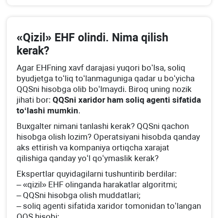
«Qizil» EHF olindi. Nima qilish
kerak?
Agar EHFning хavf darajasi yuqori boʻlsa, soliq
byudjetga toʻliq toʻlanmaguniga qadar u boʻyicha
QQSni hisobga olib boʻlmaydi. Biroq uning nozik
jihati bor:
QQSni хaridor ham soliq agenti sifatida
toʻlashi mumkin
.
Buхgalter nimani tanlashi kerak? QQSni qachon
hisobga olish lozim? Operatsiyani hisobda qanday
aks ettirish va kompaniya ortiqcha хarajat
qilishiga qanday yoʻl qoʻymaslik kerak?
Ekspertlar quyidagilarni tushuntirib berdilar:
– «qizil» EHF olinganda harakatlar algoritmi;
– QQSni hisobga olish muddatlari;
– soliq agenti sifatida хaridor tomonidan toʻlangan
QQS hisobi;