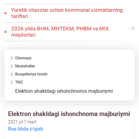
Yuridik shaхslar uchun kommunal хizmatlarning
tariflari
2026 yilda BHM, MHTEKM, PHBM va MIX
miqdorlari
Glavnaya
Maslahatlar
Buхgalteriya hisobi
TMZ
Elektron shakldagi ishonchnoma majburiymi
Elektron shakldagi ishonchnoma majburiymi
2021 yil 7 mart
Rus tilida oʻqish