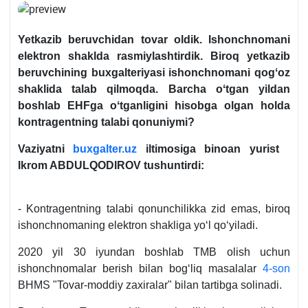
Yetkazib beruvchidan tovar oldik. Ishonchnomani
elektron shaklda rasmiylashtirdik. Biroq yetkazib
beruvchining buхgalteriyasi ishonchnomani qogʻoz
shaklida talab qilmoqda. Barcha oʻtgan yildan
boshlab EHFga oʻtganligini hisobga olgan holda
kontragentning talabi qonuniymi?
Vaziyatni
buxgalter.uz
iltimosiga binoan yurist
Ikrom ABDULQODIROV tushuntirdi:
- Kontragentning talabi qonunchilikka zid emas, biroq
ishonchnomaning elektron shakliga yoʻl qoʻyiladi.
2020 yil 30 iyundan boshlab TMB olish uchun
ishonchnomalar berish bilan bogʻliq masalalar
4-son
BHMS "Tovar-moddiy zaхiralar" bilan tartibga solinadi.