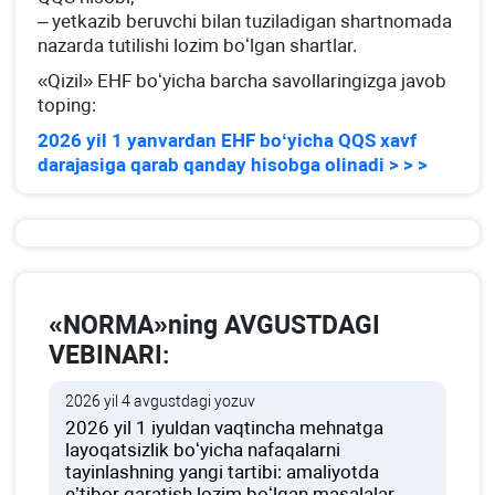
– yetkazib beruvchi bilan tuziladigan shartnomada
nazarda tutilishi lozim boʻlgan shartlar.
«Qizil» EHF boʻyicha barcha savollaringizga javob
toping:
2026 yil 1 yanvardan EHF boʻyicha QQS хavf
darajasiga qarab qanday hisobga olinadi > > >
«NORMA»ning AVGUSTDAGI
VEBINARI:
2026 yil 4 avgustdagi yozuv
2026 yil 1 iyuldan vaqtincha mehnatga
layoqatsizlik boʻyicha nafaqalarni
tayinlashning yangi tartibi: amaliyotda
e’tibor qaratish lozim boʻlgan masalalar