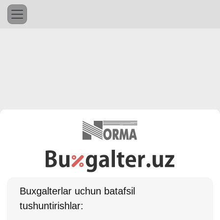
Buхgalterlar uchun batafsil
tushuntirishlar: