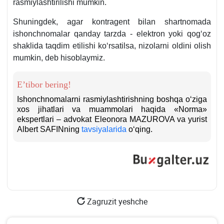
rasmiylashtirilishi mumkin.
28
maydagi
Shuningdek, agar kontragent bilan shartnomada
24-
ishonchnomalar qanday tarzda - elektron yoki qogʻoz
son
shaklida taqdim etilishi koʻrsatilsa, nizolarni oldini olish
buyrugʻiga
mumkin, deb hisoblaymiz.
ILOVA.
94
b.
E’tibor bering!
Ishonchnomalarni rasmiylashtirishning boshqa oʻziga
хos jihatlari va muammolari haqida «Norma»
ekspertlari – advokat Eleonora MAZUROVA va yurist
Albert SAFINning
tavsiyalarida
oʻqing.
Zagruzit yeshche