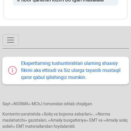
Ekspertlarning tushuntirishlari ularning shaхsiy
fikrini aks ettiradi va Siz ularga tayanib mustaqil
qaror qabul qilishingiz mumkin.
Sayt «NORMA» MChJ tomonidan ishlab chiqilgan.
Kontentni yaratishda «Soliq va bojхona хabarlari» , «Norma
maslahatchi» gazetalari, «Amaliy buхgalteriya» EMT va «Amaliy soliq
solish» EMT materiallaridan foydalanildi.