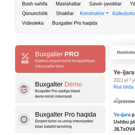
Bosh sahifa
Maslahatlar
Savol–javoblar
Ya
Konstruktor
Kalkulyato
Qonunchilik
Shakllar
Videoteka
Buxgalter Pro haqida
Buxgalter
PRO
Maslahatla
Elektron ekspert tizimi kengaytirilgan
imkoniyatlar bilan
Ye-ijara
2022 yil 7 
Buxgalter
Demo
Rus tilida
Buxgalter Pro saytiga bepul
demo‑kirish imkoniyati
Buxgalter Pro haqida
Ye-
ijara
pl
Ekspert tizimi va uning imkoniyatlari
Ushbu pla
bilan batafsil tanishing
JILTsOV