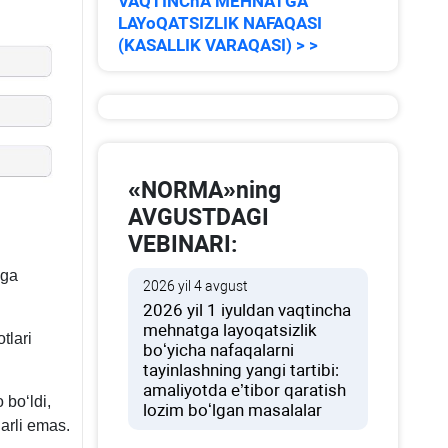
VAQTINChA MEHNATGA
LAYoQATSIZLIK NAFAQASI
(KASALLIK VARAQASI) > >
«NORMA»ning
AVGUSTDAGI
VEBINARI:
aga
2026 yil 4 avgust
2026 yil 1 iyuldan vaqtincha
mehnatga layoqatsizlik
tlari
boʻyicha nafaqalarni
tayinlashning yangi tartibi:
amaliyotda e’tibor qaratish
 boʻldi,
lozim boʻlgan masalalar
narli emas.