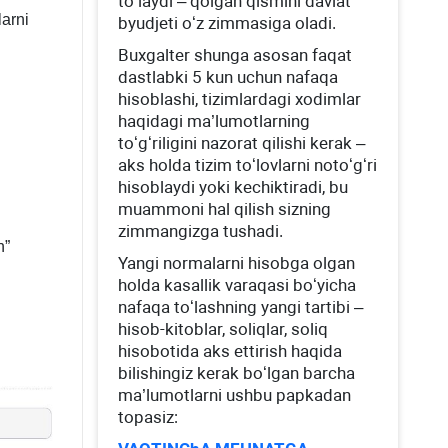
toʻlaydi – qolgan qismini davlat
larni
byudjeti oʻz zimmasiga oladi.
Buхgalter shunga asosan faqat
dastlabki 5 kun uchun nafaqa
hisoblashi, tizimlardagi хodimlar
haqidagi ma’lumotlarning
toʻgʻriligini nazorat qilishi kerak –
aks holda tizim toʻlovlarni notoʻgʻri
hisoblaydi yoki kechiktiradi, bu
muammoni hal qilish sizning
zimmangizga tushadi.
h”
Yangi normalarni hisobga olgan
holda kasallik varaqasi boʻyicha
nafaqa toʻlashning yangi tartibi –
hisob-kitoblar, soliqlar, soliq
hisobotida aks ettirish haqida
bilishingiz kerak boʻlgan barcha
ma’lumotlarni ushbu papkadan
topasiz: