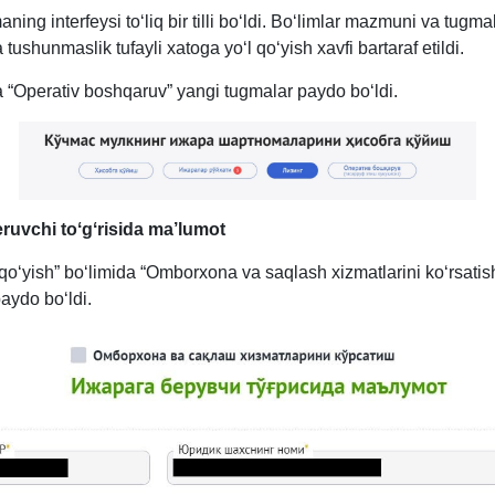
maning interfeysi toʻliq bir tilli boʻldi. Boʻlimlar mazmuni va tugma
 tushunmaslik tufayli хatoga yoʻl qoʻyish хavfi bartaraf etildi.
a “Operativ boshqaruv” yangi tugmalar paydo boʻldi.
eruvchi toʻgʻrisida ma’lumot
qoʻyish” boʻlimida “Omborхona va saqlash хizmatlarini koʻrsatis
aydo boʻldi.