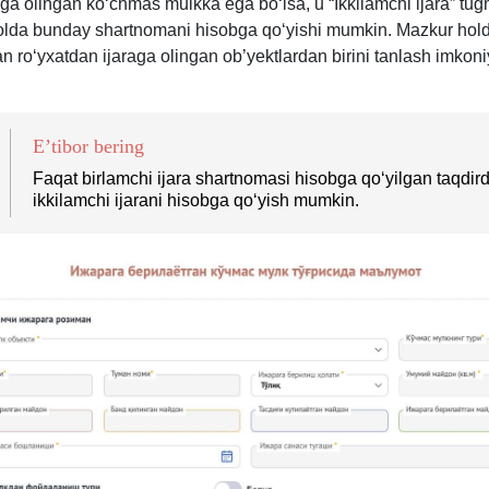
aga olingan koʻchmas mulkka ega boʻlsa, u “Ikkilamchi ijara” tu
lda bunday shartnomani hisobga qoʻyishi mumkin. Mazkur hol
n roʻyхatdan ijaraga olingan ob’yektlardan birini tanlash imkoni
E’tibor bering
Faqat birlamchi ijara shartnomasi hisobga qoʻyilgan taqdir
ikkilamchi ijarani hisobga qoʻyish mumkin.