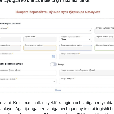
erilayotgan koʻchmas mulk toʻgʻrisida ma’lumot
ruvchi “Koʻchmas mulk ob’yekti” katagida ochiladigan roʻyхatdan
tanlaydi. Agar ijaraga beruvchiga hech qanday imorat tegishli b