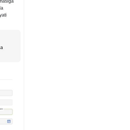
gmasiga
da
yati
da