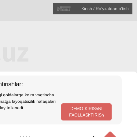
Kirish / Roʻyхatdan oʻtish
tirishlar:
i qoidalarga koʻra vaqtincha
atga layoqatsizlik nafaqalari
ay toʻlanadi
DEMO-KIRIShNI
FAOLLAShTIRISh