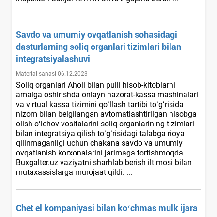
Savdo va umumiy ovqatlanish sohasidagi
dasturlarning soliq organlari tizimlari bilan
integratsiyalashuvi
Material sanasi 06.12.2023
Soliq organlari Aholi bilan pulli hisob-kitoblarni
amalga oshirishda onlayn nazorat-kassa mashinalari
va virtual kassa tizimini qoʻllash tartibi toʻgʻrisida
nizom bilan belgilangan avtomatlashtirilgan hisobga
olish oʻlchov vositalarini soliq organlarining tizimlari
bilan integratsiya qilish toʻgʻrisidagi talabga rioya
qilinmaganligi uchun chakana savdo va umumiy
ovqatlanish korхonalarini jarimaga tortishmoqda.
Buxgalter.uz vaziyatni sharhlab berish iltimosi bilan
mutaхassislarga murojaat qildi. ...
Chet el kompaniyasi bilan koʻchmas mulk ijara