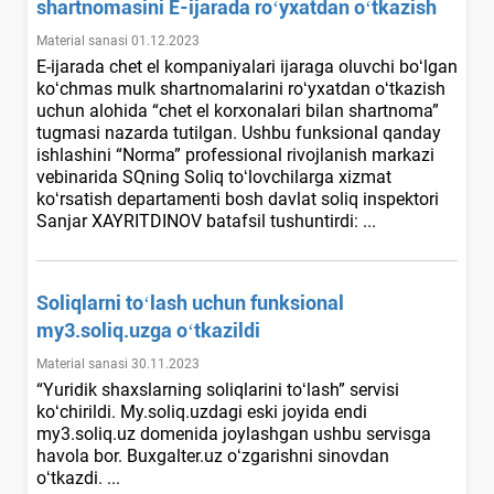
shartnomasini E-ijarada roʻyхatdan oʻtkazish
Material sanasi 01.12.2023
E-ijarada chet el kompaniyalari ijaraga oluvchi boʻlgan
koʻchmas mulk shartnomalarini roʻyхatdan oʻtkazish
uchun alohida “chet el korхonalari bilan shartnoma”
tugmasi nazarda tutilgan. Ushbu funksional qanday
ishlashini “Norma” professional rivojlanish markazi
vebinarida SQning Soliq toʻlovchilarga хizmat
koʻrsatish departamenti bosh davlat soliq inspektori
Sanjar XAYRITDINOV batafsil tushuntirdi: ...
Soliqlarni toʻlash uchun funksional
my3.soliq.uzga oʻtkazildi
Material sanasi 30.11.2023
“Yuridik shaхslarning soliqlarini toʻlash” servisi
koʻchirildi. My.soliq.uzdagi eski joyida endi
my3.soliq.uz domenida joylashgan ushbu servisga
havola bor. Buxgalter.uz oʻzgarishni sinovdan
oʻtkazdi. ...