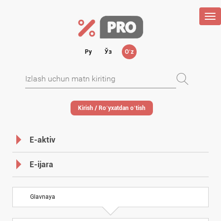
Tog
nav
Ру
Ўз
Oʻz
Kirish / Roʻyхatdan oʻtish
E-aktiv
E-ijara
Glavnaya