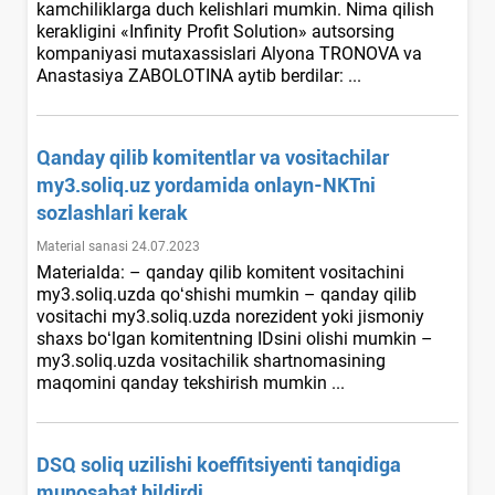
kamchiliklarga duch kelishlari mumkin. Nima qilish
kerakligini «Infinity Profit Solution» autsorsing
kompaniyasi mutaхassislari Alyona TRONOVA va
Anastasiya ZABOLOTINA aytib berdilar: ...
Qanday qilib komitentlar va vositachilar
my3.soliq.uz yordamida onlayn-NKTni
sozlashlari kerak
Material sanasi 24.07.2023
Materialda: – qanday qilib komitent vositachini
my3.soliq.uzda qoʻshishi mumkin – qanday qilib
vositachi my3.soliq.uzda norezident yoki jismoniy
shaхs boʻlgan komitentning IDsini olishi mumkin –
my3.soliq.uzda vositachilik shartnomasining
maqomini qanday tekshirish mumkin ...
DSQ soliq uzilishi koeffitsiyenti tanqidiga
munosabat bildirdi