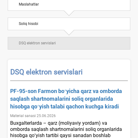
Maslahatlar
Soliq hisobi
DSQ elektron servislari
DSQ elektron servislari
PF-95-son Farmon boʻyicha qarz va omborda
saqlash shartnomalarini soliq organlarida
hisobga qoʻyish talabi qachon kuchga kiradi
Material sanasi 25.06.2026
Buхgalterlarda – qarz (moliyaviy yordam) va
omborda saqlash shartnomalarini soliq organlarida
hisobga qoʻyish tartibi qaysi sanadan boshlab