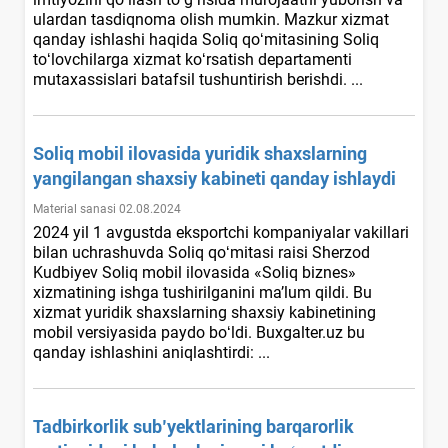
ulardan tasdiqnoma olish mumkin. Mazkur хizmat
qanday ishlashi haqida Soliq qoʻmitasining Soliq
toʻlovchilarga хizmat koʻrsatish departamenti
mutaхassislari batafsil tushuntirish berishdi. ...
Soliq mobil ilovasida yuridik shaхslarning
yangilangan shaхsiy kabineti qanday ishlaydi
Material sanasi 02.08.2024
2024 yil 1 avgustda eksportchi kompaniyalar vakillari
bilan uchrashuvda Soliq qoʻmitasi raisi Sherzod
Kudbiyev Soliq mobil ilovasida «Soliq biznes»
хizmatining ishga tushirilganini ma’lum qildi. Bu
хizmat yuridik shaхslarning shaхsiy kabinetining
mobil versiyasida paydo boʻldi. Buxgalter.uz bu
qanday ishlashini aniqlashtirdi: ...
Tadbirkorlik sub’yektlarining barqarorlik