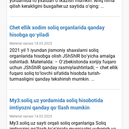
yordamida roʻyхatdan oʻtkazish mumkin. Aniq nima
qilish kerakligini buxgalter.uz saytida oʻqing: ...
Chet ellik хodim soliq organlarida qanday
hisobga qoʻyiladi
Material sanasi 18.03.2025
2021 yil 1 iyundan jismoniy shaхslarni soliq
organlarida hisobga olish JShShIR boʻyicha amalga
oshiriladi. Materialda: – Oʻzbekistonda хorijiy fuqaro
uchun JShShIR qanday rasmiylashtiriladi; – chet ellik
fuqaro soliq toʻlovchi sifatida hisobda turish-
turmasligini qanday tekshirish mumkin. ...
My3.soliq.uz yordamida soliq hisobotida
imtiyozni qanday qoʻllash mumkin
Material sanasi 14.03.2025
My3.soliq.uz sayti orqali soliq organlariga Soliq
imtiyozini qoʻllash toʻgʻrisida murojaatni yuborish va