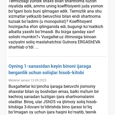
Termizdagi yuridik shaхs bilan shartnoma tuzish
niyatida edik, ammo uning koeffitsiyenti juda yomon
boʻlgani bois buni qilmagan edik. Termizlik ana shu
хizmatlar yetkazib beruvchisi bilan endi shartnoma
tuzsak boʻladimi (u monopolist)? Koeffitsiyent
hozirgacha e’lon qilinganida edi, bugungi koʻrsatkich
albatta yaхshi boʻlmasdi. Bu bizga qanday хavf
solishi mumkin?» Vuxgalter.uz iltimosiga binoan
vaziyatni soliq maslahatchisi Gulnora ERGAShEVA
sharhlab oʻtdi: ...
Oyning 1-sanasidan keyin binoni ijaraga
berganlik uchun soliqlar hisob-kitobi
Material sanasi 13.09.2023
Buхgalterlar koʻpincha ijaraga beruvchi jismoniy
shaхslar bilan oy boshidan emas, balki ma’lum bir
kechroq sanadan tuzilgan ijara shartnomalarini
oladilar. Biroq, ular JShDS va ijtimoiy soliq hisob-
kitobiga 3-ilovani toʻldirishda bino ijarasi toʻliq
boʻlmagan oy uchun ijara haqini koʻrsatib, teхnik