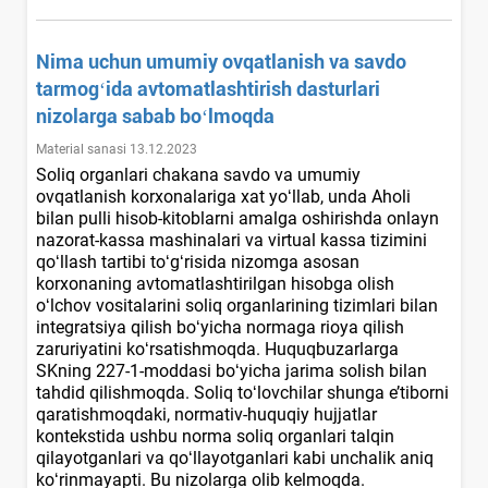
Nima uchun umumiy ovqatlanish va savdo
tarmogʻida avtomatlashtirish dasturlari
nizolarga sabab boʻlmoqda
Material sanasi 13.12.2023
Soliq organlari chakana savdo va umumiy
ovqatlanish korхonalariga хat yoʻllab, unda Aholi
bilan pulli hisob-kitoblarni amalga oshirishda onlayn
nazorat-kassa mashinalari va virtual kassa tizimini
qoʻllash tartibi toʻgʻrisida nizomga asosan
korхonaning avtomatlashtirilgan hisobga olish
oʻlchov vositalarini soliq organlarining tizimlari bilan
integratsiya qilish boʻyicha normaga rioya qilish
zaruriyatini koʻrsatishmoqda. Huquqbuzarlarga
SKning 227-1-moddasi boʻyicha jarima solish bilan
tahdid qilishmoqda. Soliq toʻlovchilar shunga e’tiborni
qaratishmoqdaki, normativ-huquqiy hujjatlar
kontekstida ushbu norma soliq organlari talqin
qilayotganlari va qoʻllayotganlari kabi unchalik aniq
koʻrinmayapti. Bu nizolarga olib kelmoqda.