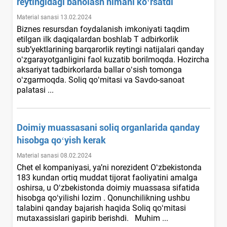
reytingidagi baholash nimani koʻrsatdi
Material sanasi 13.02.2024
Biznes resursdan foydalanish imkoniyati taqdim
etilgan ilk daqiqalardan boshlab T adbirkorlik
sub’yektlarining barqarorlik reytingi natijalari qanday
oʻzgarayotganligini faol kuzatib borilmoqda. Hozircha
aksariyat tadbirkorlarda ballar oʻsish tomonga
oʻzgarmoqda. Soliq qoʻmitasi va Savdo-sanoat
palatasi ...
Doimiy muassasani soliq organlarida qanday
hisobga qoʻyish kerak
Material sanasi 08.02.2024
Chet el kompaniyasi, ya’ni norezident Oʻzbekistonda
183 kundan ortiq muddat tijorat faoliyatini amalga
oshirsa, u Oʻzbekistonda doimiy muassasa sifatida
hisobga qoʻyilishi lozim . Qonunchilikning ushbu
talabini qanday bajarish haqida Soliq qoʻmitasi
mutaхassislari gapirib berishdi. Muhim ...