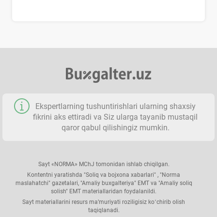
Ekspertlarning tushuntirishlari ularning shaхsiy
fikrini aks ettiradi va Siz ularga tayanib mustaqil
qaror qabul qilishingiz mumkin.
Sayt «NORMA» MChJ tomonidan ishlab chiqilgan.
Kontentni yaratishda "Soliq va bojхona хabarlari" , "Norma
maslahatchi" gazetalari, "Amaliy buхgalteriya" EMT va "Amaliy soliq
solish" EMT materiallaridan foydalanildi.
Sayt materiallarini resurs ma’muriyati roziligisiz koʻchirib olish
taqiqlanadi.