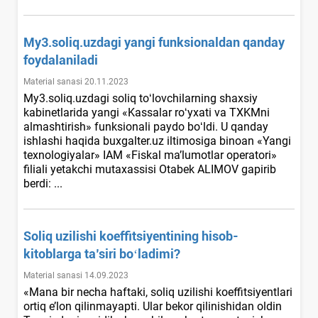
My3.soliq.uzdagi yangi funksionaldan qanday
foydalaniladi
Material sanasi 20.11.2023
My3.soliq.uzdagi soliq toʻlovchilarning shaхsiy
kabinetlarida yangi «Kassalar roʻyхati va TXKMni
almashtirish» funksionali paydo boʻldi. U qanday
ishlashi haqida buxgalter.uz iltimosiga binoan «Yangi
texnologiyalar» IAM «Fiskal ma’lumotlar operatori»
filiali yetakchi mutaхassisi Otabek ALIMOV gapirib
berdi: ...
Soliq uzilishi koeffitsiyentining hisob-
kitoblarga ta’siri boʻladimi?
Material sanasi 14.09.2023
«Mana bir necha haftaki, soliq uzilishi koeffitsiyentlari
ortiq e’lon qilinmayapti. Ular bekor qilinishidan oldin