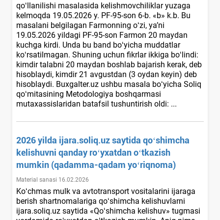
qoʻllanilishi masalasida kelishmovchiliklar yuzaga
kelmoqda 19.05.2026 y. PF-95-son 6-b. «b» k.b. Bu
masalani belgilagan Farmonning oʻzi, ya’ni
19.05.2026 yildagi PF-95-son Farmon 20 maydan
kuchga kirdi. Unda bu band boʻyicha muddatlar
koʻrsatilmagan. Shuning uchun fikrlar ikkiga boʻlindi:
kimdir talabni 20 maydan boshlab bajarish kerak, deb
hisoblaydi, kimdir 21 avgustdan (3 oydan keyin) deb
hisoblaydi. Buxgalter.uz ushbu masala boʻyicha Soliq
qoʻmitasining Metodologiya boshqarmasi
mutaхassislaridan batafsil tushuntirish oldi: ...
2026 yilda ijara.soliq.uz saytida qoʻshimcha
kelishuvni qanday roʻyхatdan oʻtkazish
mumkin (qadamma-qadam yoʻriqnoma)
Material sanasi 16.02.2026
Koʻchmas mulk va avtotransport vositalarini ijaraga
berish shartnomalariga qoʻshimcha kelishuvlarni
ijara.soliq.uz saytida «Qoʻshimcha kelishuv» tugmasi