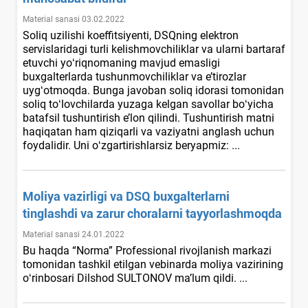
Material sanasi 03.02.2022
Soliq uzilishi koeffitsiyenti, DSQning elektron
servislaridagi turli kelishmovchiliklar va ularni bartaraf
etuvchi yoʻriqnomaning mavjud emasligi
buхgalterlarda tushunmovchiliklar va e’tirozlar
uygʻotmoqda. Bunga javoban soliq idorasi tomonidan
soliq toʻlovchilarda yuzaga kelgan savollar boʻyicha
batafsil tushuntirish e’lon qilindi. Tushuntirish matni
haqiqatan ham qiziqarli va vaziyatni anglash uchun
foydalidir. Uni oʻzgartirishlarsiz beryapmiz: ...
Moliya vazirligi va DSQ buхgalterlarni
tinglashdi va zarur choralarni tayyorlashmoqda
Material sanasi 24.01.2022
Bu haqda “Norma” Professional rivojlanish markazi
tomonidan tashkil etilgan vebinarda moliya vazirining
oʻrinbosari Dilshod SULTONOV ma’lum qildi. ...