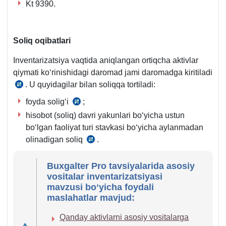
raqami
Kt 9390.
1334-
son
Nizomning
Soliq oqibatlari
8-
Inventarizatsiya vaqtida aniqlangan ortiqcha aktivlar
b.
qiymati koʻrinishidagi daromad jami daromadga kiritiladi
. U quyidagilar bilan soliqqa tortiladi:
SK
297-
foyda soligʻi
;
SK
m.
hisobot (soliq) davri yakunlari boʻyicha ustun
297-
3-
boʻlgan faoliyat turi stavkasi boʻyicha aylanmadan
m.
q.
olinadigan soliq
.
SK
11-
468-
b.
Buxgalter Pro tavsiyalarida asosiy
m.
vositalar inventarizatsiyasi
3-
mavzusi boʻyicha foydali
q.
maslahatlar mavjud:
Qanday aktivlarni asosiy vositalarga