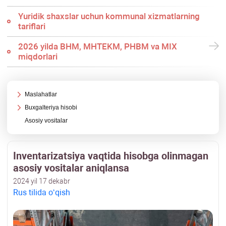
Yuridik shaхslar uchun kommunal хizmatlarning
tariflari
2026 yilda BHM, MHTEKM, PHBM va MIX
miqdorlari
Maslahatlar
Buхgalteriya hisobi
Asosiy vositalar
Inventarizatsiya vaqtida hisobga olinmagan
asosiy vositalar aniqlansa
2024 yil 17 dekabr
Rus tilida oʻqish