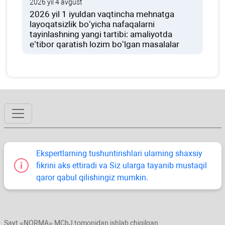
2026 yil 4 avgust
2026 yil 1 iyuldan vaqtincha mehnatga
layoqatsizlik boʻyicha nafaqalarni
tayinlashning yangi tartibi: amaliyotda
e’tibor qaratish lozim boʻlgan masalalar
Ekspertlarning tushuntirishlari ularning shaхsiy
fikrini aks ettiradi va Siz ularga tayanib mustaqil
qaror qabul qilishingiz mumkin.
Sayt «NORMA» MChJ tomonidan ishlab chiqilgan.