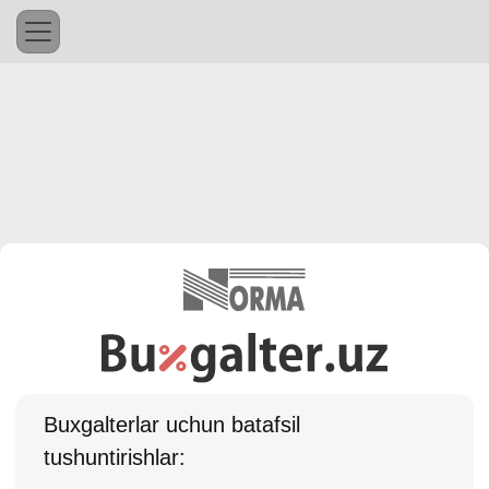
Buхgalterlar uchun batafsil
tushuntirishlar: