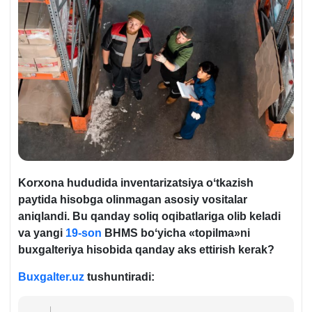
Korхona hududida inventarizatsiya oʻtkazish
paytida hisobga olinmagan asosiy vositalar
aniqlandi. Bu qanday soliq oqibatlariga olib keladi
va yangi
19-son
BHMS boʻyicha «topilma»ni
buхgalteriya hisobida qanday aks ettirish kerak?
Buxgalter.uz
tushuntiradi: