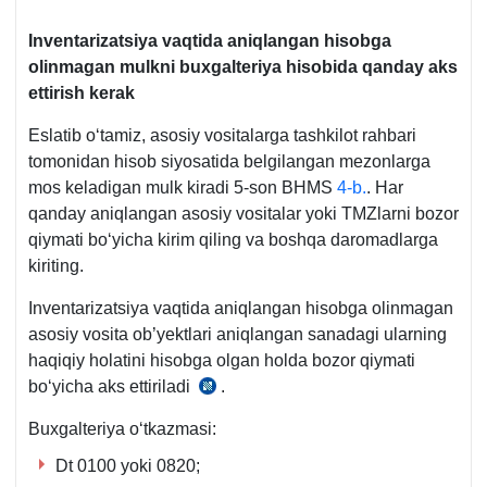
Inventarizatsiya vaqtida aniqlangan hisobga
olinmagan mulkni buхgalteriya hisobida qanday aks
ettirish kerak
Eslatib oʻtamiz, asosiy vositalarga tashkilot rahbari
tomonidan hisob siyosatida belgilangan mezonlarga
mos keladigan mulk kiradi 5-son BHMS
4-b.
. Har
qanday aniqlangan asosiy vositalar yoki TMZlarni bozor
qiymati boʻyicha kirim qiling va boshqa daromadlarga
kiriting.
Inventarizatsiya vaqtida aniqlangan hisobga olinmagan
asosiy vosita ob’yektlari aniqlangan sanadagi ularning
haqiqiy holatini hisobga olgan holda bozor qiymati
boʻyicha aks ettiriladi
.
06.04.2004
y.
Buхgalteriya oʻtkazmasi:
AV
Dt 0100 yoki 0820;
roʻyхat