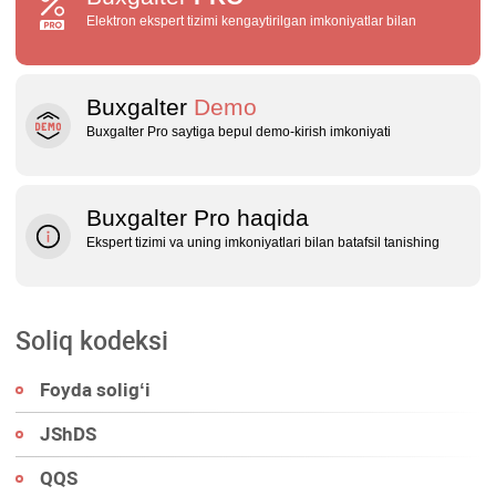
Elektron ekspert tizimi kengaytirilgan imkoniyatlar bilan
Buxgalter
Demo
Buxgalter Pro saytiga bepul demo‑kirish imkoniyati
Buxgalter Pro haqida
Ekspert tizimi va uning imkoniyatlari bilan batafsil tanishing
Soliq kodeksi
Foyda soligʻi
JShDS
QQS