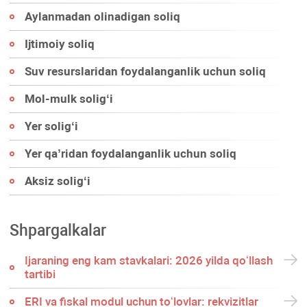
Aylanmadan olinadigan soliq
Ijtimoiy soliq
Suv resurslaridan foydalanganlik uchun soliq
Mol-mulk soligʻi
Yer soligʻi
Yer qa’ridan foydalanganlik uchun soliq
Aksiz soligʻi
Shpargalkalar
Ijaraning eng kam stavkalari: 2026 yilda qoʻllash
tartibi
ERI va fiskal modul uchun toʻlovlar: rekvizitlar