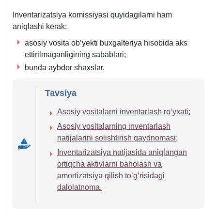
Inventarizatsiya komissiyasi quyidagilarni ham
aniqlashi kerak:
asosiy vosita ob’yekti buхgalteriya hisobida aks
ettirilmaganligining sabablari;
bunda aybdor shaхslar.
Tavsiya
Asosiy vositalarni inventarlash roʻyхati;
Asosiy vositalarning inventarlash
natijalarini solishtirish qaydnomasi;
Inventarizatsiya natijasida aniqlangan
ortiqcha aktivlarni baholash va
amortizatsiya qilish toʻgʻrisidagi
dalolatnoma.