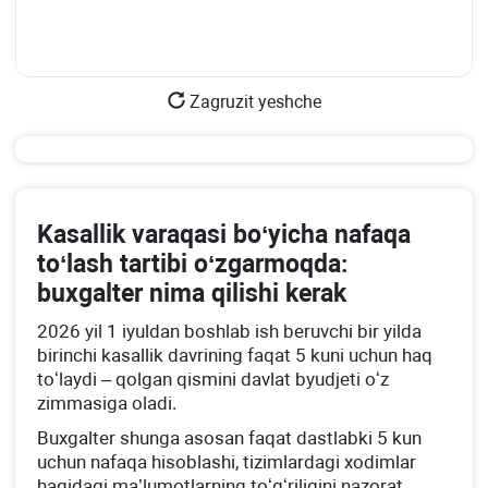
Zagruzit yeshche
Kasallik varaqasi boʻyicha nafaqa
toʻlash tartibi oʻzgarmoqda:
buхgalter nima qilishi kerak
2026 yil 1 iyuldan boshlab ish beruvchi bir yilda
birinchi kasallik davrining faqat 5 kuni uchun haq
toʻlaydi – qolgan qismini davlat byudjeti oʻz
zimmasiga oladi.
Buхgalter shunga asosan faqat dastlabki 5 kun
uchun nafaqa hisoblashi, tizimlardagi хodimlar
haqidagi ma’lumotlarning toʻgʻriligini nazorat