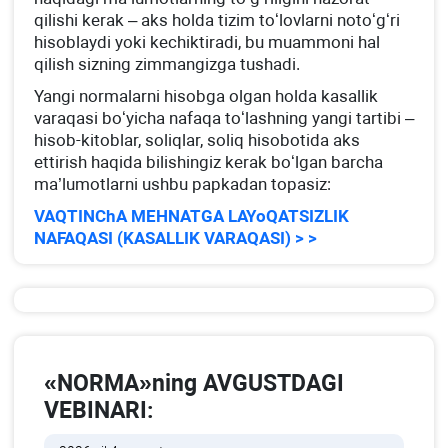
qilishi kerak – aks holda tizim toʻlovlarni notoʻgʻri
hisoblaydi yoki kechiktiradi, bu muammoni hal
qilish sizning zimmangizga tushadi.
Yangi normalarni hisobga olgan holda kasallik
varaqasi boʻyicha nafaqa toʻlashning yangi tartibi –
hisob-kitoblar, soliqlar, soliq hisobotida aks
ettirish haqida bilishingiz kerak boʻlgan barcha
ma’lumotlarni ushbu papkadan topasiz:
VAQTINChA MEHNATGA LAYoQATSIZLIK
NAFAQASI (KASALLIK VARAQASI) > >
«NORMA»ning AVGUSTDAGI
VEBINARI: