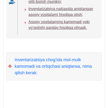
olib borish mumkin;
Inventarizatsiya natijasida aniqlangan
asosiy vositalarni hisobga olish;
Asosiy vositalarning kamomadi yoki
yoʻqolishi qanday hisobga olinadi.
Inventarizatsiya chogʻida mol-mulk
❖
kamomadi va ortiqchasi aniqlansa, nima
qilish kerak.