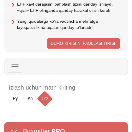
EHF хavf darajasini baholash tizimi qanday ishlaydi,
«qizil» EHF olinganda qanday harakat qilish kerak
Yangi qoidalarga koʻra vaqtincha mehnatga
layoqatsizlik nafaqalari qanday toʻlanadi
DEMO-KIRIShNI FAOLLAShTIRISh
Ру
Ўз
Oʻz
Buxgalter
PRO