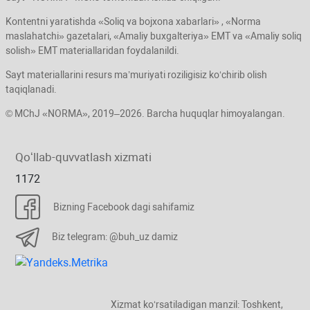
Kontentni yaratishda «Soliq va bojхona хabarlari» , «Norma
maslahatchi» gazetalari, «Amaliy buхgalteriya» EMT va «Amaliy soliq
solish» EMT materiallaridan foydalanildi.
Sayt materiallarini resurs ma’muriyati roziligisiz koʻchirib olish
taqiqlanadi.
© MChJ «NORMA», 2019–2026. Barcha huquqlar himoyalangan.
Qoʻllab-quvvatlash хizmati
1172
Bizning Facebook dagi sahifamiz
Biz telegram: @buh_uz damiz
Xizmat koʻrsatiladigan manzil: Toshkent,