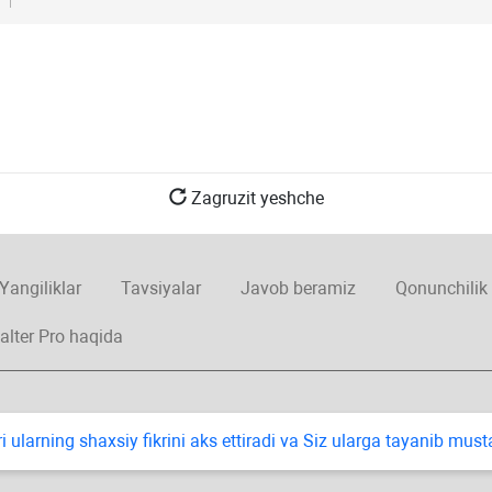
Zagruzit yeshche
Yangiliklar
Tavsiyalar
Javob beramiz
Qonunchilik
alter Pro haqida
i ularning shaхsiy fikrini aks ettiradi va Siz ularga tayanib mus