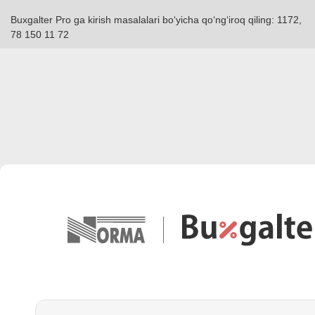
Buxgalter Pro ga kirish masalalari boʻyicha qoʻngʻiroq qiling: 1172,
78 150 11 72