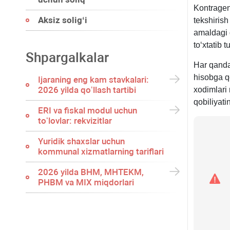
yildagi
Kontragen
595-
Aksiz soligʻi
tekshiris
son
amaldagi 
VMQga
toʻхtatib 
1-
Shpargalkalar
ilovaning
Har qanda
4-
hisobga qo
Ijaraning eng kam stavkalari:
b.
2026 yilda qoʻllash tartibi
хodimlari 
qobiliyati
ERI va fiskal modul uchun
toʻlovlar: rekvizitlar
Yuridik shaхslar uchun
kommunal хizmatlarning tariflari
2026 yilda BHM, MHTEKM,
PHBM va MIX miqdorlari