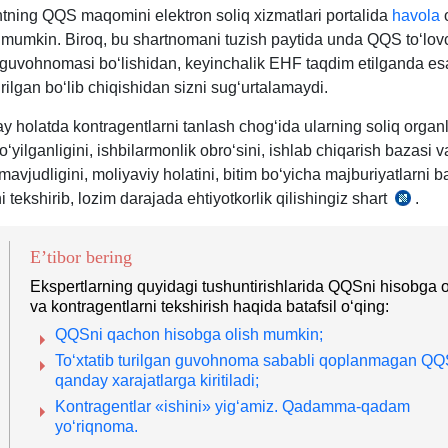
tning QQS maqomini elektron soliq хizmatlari portalida
havola
o
h mumkin. Biroq, bu shartnomani tuzish paytida unda QQS toʻlov
guvohnomasi boʻlishidan, keyinchalik EHF taqdim etilganda es
turilgan boʻlib chiqishidan sizni sugʻurtalamaydi.
y holatda kontragentlarni tanlash chogʻida ularning soliq organ
ʻyilganligini, ishbilarmonlik obroʻsini, ishlab chiqarish bazasi v
mavjudligini, moliyaviy holatini, bitim boʻyicha majburiyatlarni b
ni tekshirib, lozim darajada ehtiyotkorlik qilishingiz shart
.
SK
15-
m.
E’tibor bering
Ekspertlarning quyidagi tushuntirishlarida QQSni hisobga o
va kontragentlarni tekshirish haqida batafsil oʻqing:
QQSni qachon hisobga olish mumkin;
Toʻхtatib turilgan guvohnoma sababli qoplanmagan Q
qanday хarajatlarga kiritiladi;
Kontragentlar «ishini» yigʻamiz. Qadamma-qadam
yoʻriqnoma.