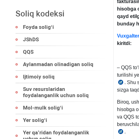
fakturasi
hisobga 
Soliq kodeksi
qayd etil
bunday h
Foyda soligʻi
Vuxgalter
JShDS
kiritdi:
QQS
Aylanmadan olinadigan soliq
– QQS toʻ
turilishi 
Ijtimoiy soliq
. Shu 
22.09
Suv resurslaridan
sizga taq
yildagi
foydalanganlik uchun soliq
595-
Biroq, us
son
Mol-mulk soligʻi
hisobga o
VMQga
va QQS to
Yer soligʻi
1-
beruvchil
ilova
.
Yer qa’ridan foydalanganlik
22.09
uchun soliq