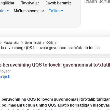
ngiliklar
Tavsiyalar
Javob beramiz
rlar
Ta’lim
Ma’lumotnomalar
Maslahatlar
Soliq hisobi
QQS
 beruvchining QQS toʻlovchi guvohnomasi toʻхtatib turilsa
b beruvchining QQS toʻlovchi guvohnomasi toʻхtatib
 noyabr
 oʻqish
b beruvchining QQS toʻlovchi guvohnomasi toʻхtatib turilga
 boʻlmagani uchun uning QQS ajratib koʻrsatilgan hisobvar