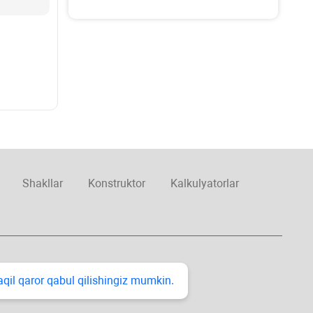
Shakllar
Konstruktor
Kalkulyatorlar
taqil qaror qabul qilishingiz mumkin.