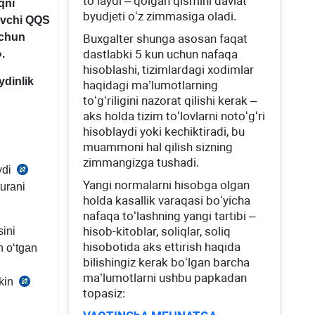
toʻlaydi – qolgan qismini davlat
qni
byudjeti oʻz zimmasiga oladi.
uvchi QQS
uchun
Buхgalter shunga asosan faqat
dastlabki 5 kun uchun nafaqa
.
hisoblashi, tizimlardagi хodimlar
ydinlik
haqidagi ma’lumotlarning
toʻgʻriligini nazorat qilishi kerak –
aks holda tizim toʻlovlarni notoʻgʻri
hisoblaydi yoki kechiktiradi, bu
muammoni hal qilish sizning
zimmangizga tushadi.
ydi
SK
Yangi normalarni hisobga olgan
urani
37-
holda kasallik varaqasi boʻyicha
bobi
nafaqa toʻlashning yangi tartibi –
hisob-kitoblar, soliqlar, soliq
sini
hisobotida aks ettirish haqida
n oʻtgan
bilishingiz kerak boʻlgan barcha
ma’lumotlarni ushbu papkadan
mkin
SK
topasiz:
266-