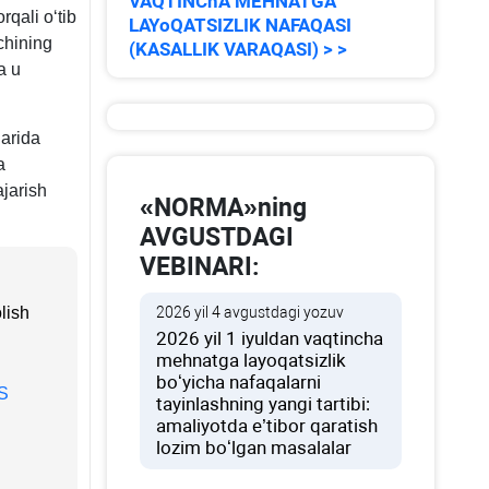
VAQTINChA MEHNATGA
m.
rqali oʻtib
LAYoQATSIZLIK NAFAQASI
chining
(KASALLIK VARAQASI) > >
a u
larida
a
ajarish
«NORMA»ning
AVGUSTDAGI
VEBINARI:
lish
2026 yil 4 avgustdagi yozuv
2026 yil 1 iyuldan vaqtincha
mehnatga layoqatsizlik
boʻyicha nafaqalarni
QS
tayinlashning yangi tartibi:
amaliyotda e’tibor qaratish
lozim boʻlgan masalalar