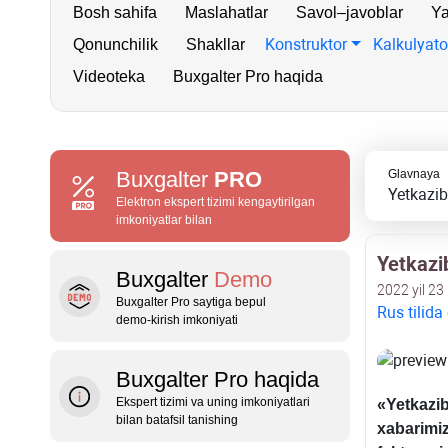
Bosh sahifa
Maslahatlar
Savol–javoblar
Ya
Konstruktor
Kalkulyato
Qonunchilik
Shakllar
Videoteka
Buxgalter Pro haqida
Buxgalter
PRO
Glavnaya
Yetkazib
Elektron ekspert tizimi kengaytirilgan
imkoniyatlar bilan
Yetkazi
Buxgalter
Demo
2022 yil 23
Buxgalter Pro saytiga bepul
Rus tilida
demo‑kirish imkoniyati
Buxgalter Pro haqida
Ekspert tizimi va uning imkoniyatlari
«
Yetkazi
bilan batafsil tanishing
хabarimiz