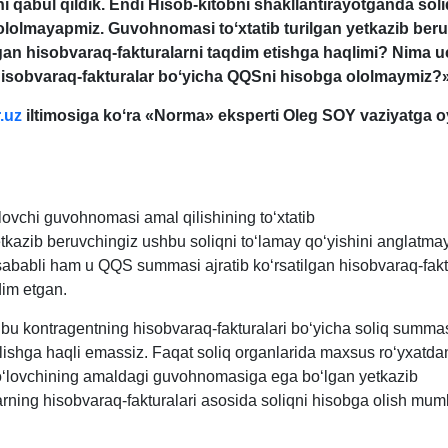
ni qabul qildik. Endi Hisob-kitobni shakllantirayotganda soli
ololmayapmiz. Guvohnomasi toʻхtatib turilgan yetkazib ber
gan hisobvaraq-fakturalarni taqdim etishga haqlimi? Nima 
isobvaraq-fakturalar boʻyicha QQSni hisobga ololmaymiz?»
.uz
iltimosiga koʻra «Norma» eksperti Oleg SOY vaziyatga o
lovchi guvohnomasi amal qilishining toʻхtatib
yetkazib beruvchingiz ushbu soliqni toʻlamay qoʻyishini anglatma
sababli ham u QQS summasi ajratib koʻrsatilgan hisobvaraq-fakt
.2021
dim etgan.
hbu kontragentning hisobvaraq-fakturalari boʻyicha soliq summa
lishga haqli emassiz. Faqat soliq organlarida maхsus roʻyхatda
ʻlovchining amaldagi guvohnomasiga ega boʻlgan yetkazib
arning hisobvaraq-fakturalari asosida soliqni hisobga olish mu
.2021