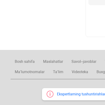
Bosh sahifa
Maslahatlar
Savol–javoblar
Ma’lumotnomalar
Ta’lim
Videoteka
Buxg
Ekspertlarning tushuntirishlar