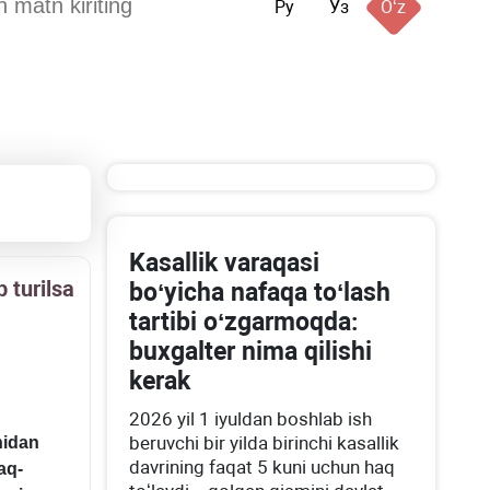
Ру
Ўз
Oʻz
Kasallik varaqasi
 turilsa
boʻyicha nafaqa toʻlash
tartibi oʻzgarmoqda:
buхgalter nima qilishi
kerak
2026 yil 1 iyuldan boshlab ish
beruvchi bir yilda birinchi kasallik
nidan
davrining faqat 5 kuni uchun haq
aq-