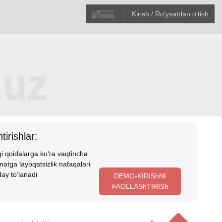
Kirish / Roʻyхatdan oʻtish
tirishlar:
i qoidalarga koʻra vaqtincha
atga layoqatsizlik nafaqalari
ay toʻlanadi
DEMO-KIRIShNI
FAOLLAShTIRISh