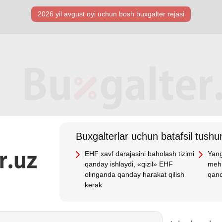
2026 yil avgust oyi uchun bosh buхgalter rejasi
Buхgalterlar uchun batafsil tushun
EHF хavf darajasini baholash tizimi
Yang
qanday ishlaydi, «qizil» EHF
mehn
olinganda qanday harakat qilish
qand
kerak