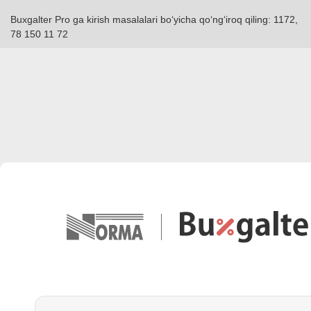
Buxgalter Pro ga kirish masalalari boʻyicha qoʻngʻiroq qiling: 1172,
78 150 11 72