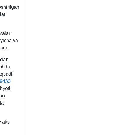
shirilgan
lar
malar
ʻyicha va
adi.
idan
sobda
qsadli
9430
hyoti
gan
da
y aks