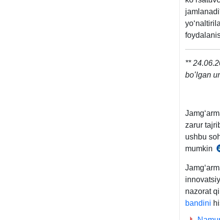
jamlanadi
yoʻnaltiri
foydalani
** 24.06.
boʻlgan un
Jamgʻarma 
zarur tajr
ushbu soha
mumkin
y
Jamgʻarmal
innovatsiy
nazorat q
bandini
hi
i
Namun