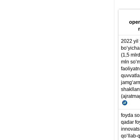
oper
2022 yil
boʻyicha
(1,5 mlr
mln soʻ
faoliyatn
quvvatl
jamgʻar
shakllan
(ajratmag
12.0
yildagi
foyda so
195-
qadar f
son
innovats
VMQga
qoʻllab-
4-