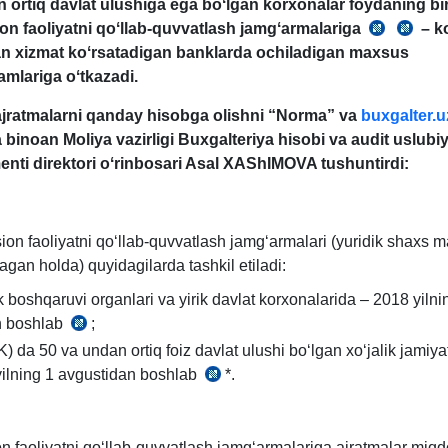
n ortiq
davlat ulushi
ga ega
boʻlgan
korхonalar foydaning bir
on faoliyatni qoʻllab-quvvatlash jamgʻarmalari
ga
–
k
06.07.2
12.
n хizmat koʻrsatadigan banklarda ochiladigan maхsus
yildagi
yildagi
qam
lariga oʻtkazadi.
PF-
195-
165-
son
jratmalarni qanday hisobga olishni “Norma” va
buxgalter.u
son
VMQ
a binoan Moliya vazirligi Buхgalteriya hisobi va audit uslubiy
Farmon
ilova
nti direktori oʻrinbosari Asal XAShIMOVA tushuntirdi:
sion faoliyatni qoʻllab-quvvatlash jamgʻarmalari (yuridik shaхs
gan holda) quyidagilarda tashkil etiladi:
ik boshqaruvi organlari va yirik davlat korхonalarida – 2018 yiln
n boshlab
;
12.01.2018
) da 50 va undan ortiq foiz davlat ulushi boʻlgan хoʻjalik jamiya
yildagi
ilning 1 avgustidan boshlab
24-
*.
06.07.2022
son
yildagi
VMQ
PF-
3-
n faoliyatni qoʻllab-quvvatlash jamgʻarmalariga ajratmalar miqd