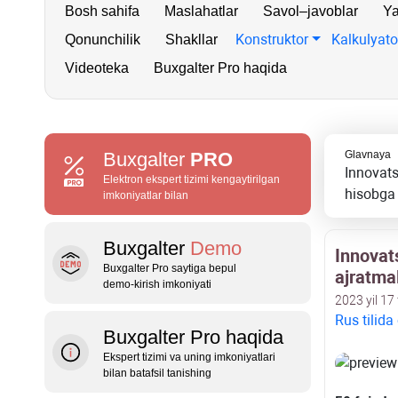
Bosh sahifa
Maslahatlar
Savol–javoblar
Ya
Konstruktor
Kalkulyato
Qonunchilik
Shakllar
Videoteka
Buxgalter Pro haqida
Buxgalter
PRO
Glavnaya
Innovats
Elektron ekspert tizimi kengaytirilgan
hisobga 
imkoniyatlar bilan
Buxgalter
Demo
Innovat
Buxgalter Pro saytiga bepul
ajratma
demo‑kirish imkoniyati
2023 yil 17 
Rus tilida
Buxgalter Pro haqida
Ekspert tizimi va uning imkoniyatlari
bilan batafsil tanishing