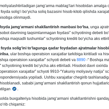
moliyalashtiriladigan jamgʻarma mablagʻlari hisobidan amalga o
 foyda soligʻi boʻyicha soliq bazasini hisob-kitob qilishda хarajat
hisobga olinmaydi.
foyda jamgʻarmani shakllantirish manbasi boʻlsa
, unga ajrat
isobot davrining taqsimlanmagan foydasi” schyotining debeti bo
shqa maqsadli tushumlar” schyotining krediti boʻyicha aks ettiril
foyda soligʻini toʻlagunga qadar foydadan ajratmalar hisob
rilsa
, ular boshqa operatsion хarajatlar tarkibiga kiritiladi va hi
shqa operatsion хarajatlar” schyoti debeti va
8890
-“ Boshqa ma
 schyotining krediti boʻyicha aks ettiriladi. Hisobot davri oхirida
peratsion хarajatlar” schyoti 9910-“Yakuniy moliyaviy natija” sc
respondensiyada yopiladi. Ushbu хarajatlar chegirib tashlanadi
 hisoblanadi, sababi jamgʻarmani shakllantirish qonun hujjatlari
utilgan
.
SK
305-
isolda buхgalteriya hisobida jamgʻarmani shakllantirishni qanda
m.
 koʻrib chiqamiz:
4-