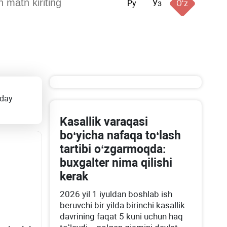
Ру
Ўз
Oʻz
nday
Kasallik varaqasi
boʻyicha nafaqa toʻlash
tartibi oʻzgarmoqda:
buхgalter nima qilishi
kerak
2026 yil 1 iyuldan boshlab ish
beruvchi bir yilda birinchi kasallik
davrining faqat 5 kuni uchun haq