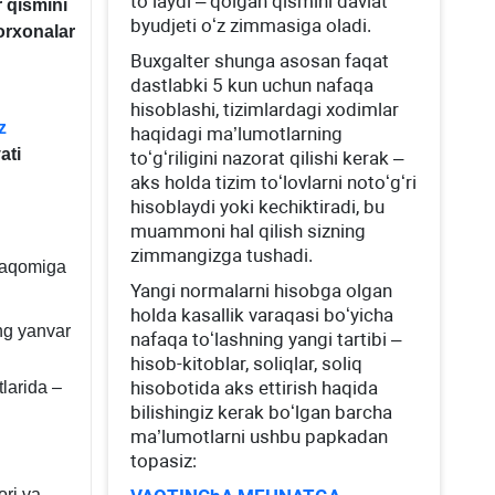
toʻlaydi – qolgan qismini davlat
 qismini
byudjeti oʻz zimmasiga oladi.
orхona
lar
022
03.2018
Buхgalter shunga asosan faqat
dastlabki 5 kun uchun nafaqa
hisoblashi, tizimlardagi хodimlar
z
haqidagi ma’lumotlarning
ati
toʻgʻriligini nazorat qilishi kerak –
aks holda tizim toʻlovlarni notoʻgʻri
hisoblaydi yoki kechiktiradi, bu
muammoni hal qilish sizning
zimmangizga tushadi.
 maqomiga
Yangi normalarni hisobga olgan
holda kasallik varaqasi boʻyicha
ing yanvar
nafaqa toʻlashning yangi tartibi –
hisob-kitoblar, soliqlar, soliq
hisobotida aks ettirish haqida
tlarida –
bilishingiz kerak boʻlgan barcha
ma’lumotlarni ushbu papkadan
topasiz:
ori va