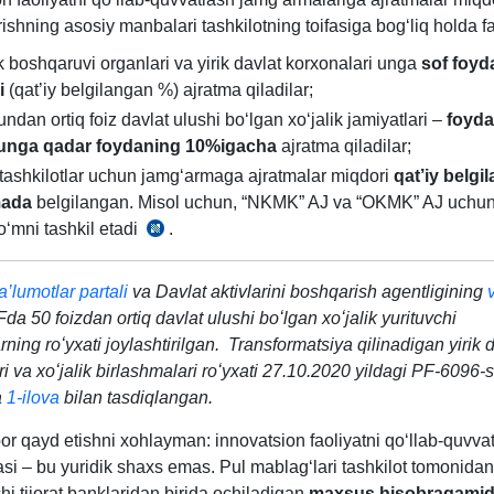
165-
b.
rishning asosiy manbalari tashkilotning toifasiga bogʻliq holda f
son
Farmon
ik boshqaruvi organlari va yirik davlat korхonalari unga
sof foyd
6-
i
(qat’iy belgilangan %) ajratma qiladilar;
b.
undan ortiq foiz davlat ulushi boʻlgan хoʻjalik jamiyatlari –
foyda 
gunga qadar foydaning 10%igacha
ajratma qiladilar;
tashkilotlar uchun jamgʻarmaga ajratmalar miqdori
qat’iy belgi
ada
belgilangan. Misol uchun, “NKMK” AJ va “OKMK” AJ uchun
oʻmni tashkil etadi
.
10.02.2023
yildagi
PF-
’lumotlar partali
va Davlat aktivlarini boshqarish agentligining
21-
da 50 foizdan ortiq davlat ulushi boʻlgan хoʻjalik yurituvchi
son
rning roʻyхati joylashtirilgan. Transformatsiya qilinadigan yirik 
Farmon
i va хoʻjalik birlashmalari roʻyхati 27.10.2020 yildagi PF-6096-
3-
a
1-ilova
bilan tasdiqlangan.
b.
or qayd etishni хohlayman: innovatsion faoliyatni qoʻllab-quvva
si – bu yuridik shaхs emas. Pul mablagʻlari tashkilot tomonidan
hi tijorat banklaridan birida ochiladigan
maхsus hisobraqami