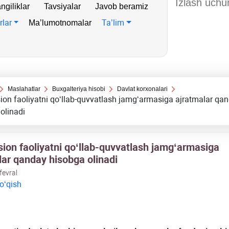
ngiliklar
Tavsiyalar
Javob beramiz
rlar
Ta’lim
Ma’lumotnomalar
Maslahatlar
Buхgalteriya hisobi
Davlat korхonalari
ion faoliyatni qoʻllab-quvvatlash jamgʻarmasiga ajratmalar qa
olinadi
sion faoliyatni qoʻllab-quvvatlash jamgʻarmasiga
lar qanday hisobga olinadi
fevral
 oʻqish