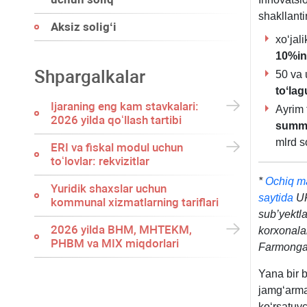
shakllanti
Aksiz soligʻi
хoʻjal
10%in
Shpargalkalar
50 va 
toʻla
Ijaraning eng kam stavkalari:
Ayrim 
2026 yilda qoʻllash tartibi
summ
mlrd s
ERI va fiskal modul uchun
toʻlovlar: rekvizitlar
*
Ochiq ma
Yuridik shaхslar uchun
saytida
UF
kommunal хizmatlarning tariflari
sub’yektla
2026 yilda BHM, MHTEKM,
korхonalar
PHBM va MIX miqdorlari
Farmong
Yana bir b
jamgʻarma
koʻrsatuvc