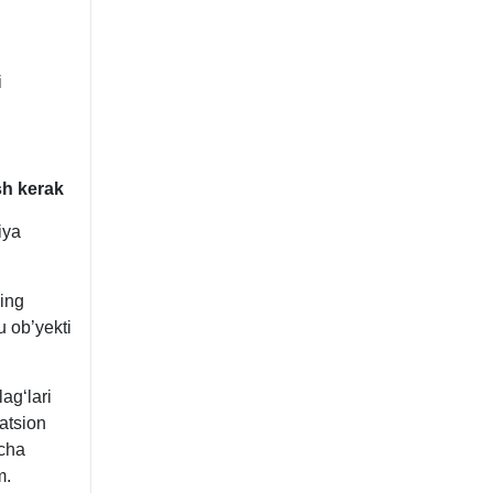
i
sh kerak
iya
ning
u ob’yekti
agʻlari
atsion
icha
m.