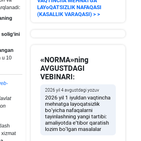
VAQTINChA MEHNATGA
LAYoQATSIZLIK NAFAQASI
arqlanadi:
(KASALLIK VARAQASI) > >
aning
soligʻini
langan
 u 10
«NORMA»ning
AVGUSTDAGI
VEBINARI:
veb-
2026 yil 4 avgustdagi yozuv
2026 yil 1 iyuldan vaqtincha
davlat
mehnatga layoqatsizlik
son
boʻyicha nafaqalarni
tayinlashning yangi tartibi:
amaliyotda e’tibor qaratish
tlash
lozim boʻlgan masalalar
 хizmat
da