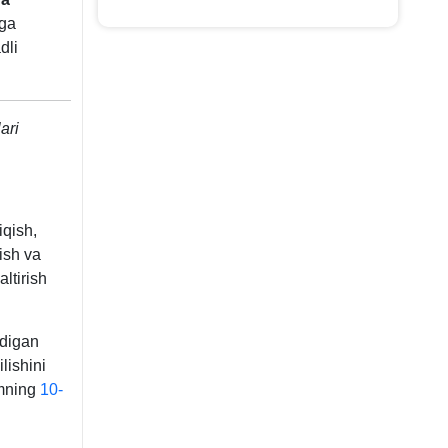
rga
dli
ari
iqish,
tish va
altirish
adigan
lishini
omning
10-