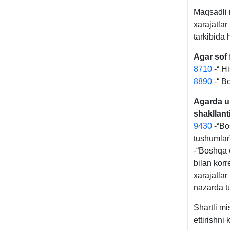
Maqsadli 
хarajatlar
tarkibida 
Agar sof 
8710
-“ H
8890
-“ Bo
Agarda u
shakllanti
9430
-“Bo
tushumlar”
-“Boshqa o
bilan kor
хarajatlar
nazarda t
Shartli m
ettirishni