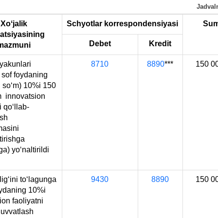
Jadval
q.
3-
Xoʻjalik
Schyotlar k
orrespondensiya
si
Su
b.
atsiyasining
Debet
Kredit
mazmuni
 yakunlari
8710
8890
***
150 0
 sof foydaning
d soʻm) 10%i 150
m innovatsion
i qoʻllab-
ash
masini
tirishga
a) yoʻnaltirildi
3.2018
ligʻini toʻlagunga
9430
8890
150 0
oydaning 10%i
ion faoliyatni
quvvatlash