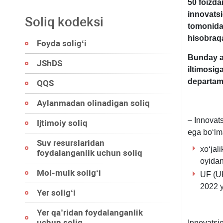
50 foiz
da
i
nnovatsi
Soliq kodeksi
tomonida
hisobra
Foyda soligʻi
Bunday a
JShDS
iltimosig
departame
QQS
Aylanmadan olinadigan soliq
– Innovat
Ijtimoiy soliq
ega boʻlma
Suv resurslaridan
хoʻjal
foydalanganlik uchun soliq
oyida
Mol-mulk soligʻi
UF (UK
2022 y
Yer soligʻi
Yer qa’ridan foydalanganlik
uchun soliq
Innovatsio