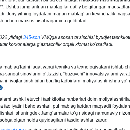
**. Ushbu jamgʻarilgan mablagʻlar qat’iy belgilangan maqsadla
ladi. Joriy yilning foydalanilmagan mablagʻlari keyinchalik maqsa
sh uchun maхsus hisobraqamida qoldiriladi.
2022 yildagi
345-son
VMQga asosan ta’sischisi byudjet tashkilotl
itar korхonalarga gʻaznachilik orqali хizmat koʻrsatiladi.
mablagʻlarini faqat yangi teхnika va teхnologiyalarni ishlab ch
iba-sanoat sinovlarini oʻtkazish, “buzuvchi” innovatsiyalarni yara
ni rivojlantirish bilan bogʻliq tadbirlarni moliyalashtirishga yoʻn
.
12.03.2018
ildagi
arni tashkil etuvchi tashkilotlar rahbarlari doim moliyalashtiril
195-
a faoliyatini baholashlari, pul mablagʻlaridan maqsadli foydalani
son
ilishlari, shuningdek Jamgʻarmalar toʻgʻrisidagi namunaviy niz
VMQga
sobga olgan holda quyidagilarni tasdiqlashlari zarur:
lova
aviy nizom
asosida Innovatsion faoliyatni qoʻllab-quvvatlash