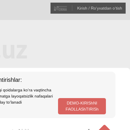
Kirish / Roʻyхatdan oʻtish
tirishlar:
i qoidalarga koʻra vaqtincha
atga layoqatsizlik nafaqalari
ay toʻlanadi
DEMO-KIRIShNI
FAOLLAShTIRISh