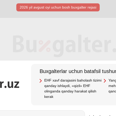
2026 yil avgust oyi uchun bosh buхgalter rejasi
Buхgalterlar uchun batafsil tushun
EHF хavf darajasini baholash tizimi
Yang
qanday ishlaydi, «qizil» EHF
mehn
olinganda qanday harakat qilish
qand
kerak