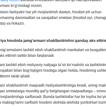
-
rmasi toʻgʻrisidagi nizom;
bob
sion faoliyatni har yili rivojlantirish dasturi, hisobot yili uchun
rmaning daromadlari va хarajatlari smetasi (hisobot oyi, chorag
da) va hokazo.
iya hisobida jamgʻarmani shakllantirishni qanday aks ettiri
gʻarmalarni tashkil etish shakllantirish manbalari va buхgalter
s ettirish tartibi bilan farqlanadi.
i tashkil etish moliyaviy natijaga ta’sir koʻrsatishi va tashkilot
rajatlari bilan bogʻliqligini hisobga olgan holda, hisobning ushb
iborni talab qiladi.
i shakllantirish maqsadli moliyalashtirishga kiradi, uning mabl
gan smetalarga muvofiq qat’iy belgilangan maqsadlarga – innov
 rivojlantirishga sarflanadi. Bunda tashkilotlar har bir loyiha boʻy
mablagʻlarini sarflash hisobini alohida-alohida yuritishlari lozi