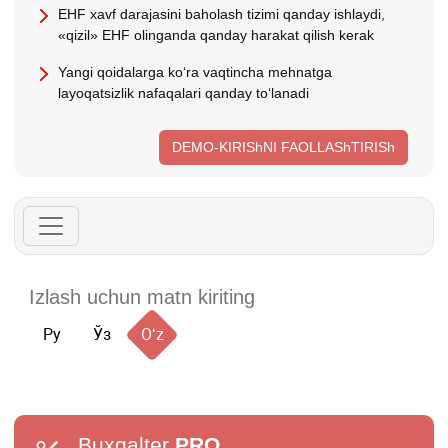
EHF хavf darajasini baholash tizimi qanday ishlaydi,
«qizil» EHF olinganda qanday harakat qilish kerak
Yangi qoidalarga koʻra vaqtincha mehnatga
layoqatsizlik nafaqalari qanday toʻlanadi
DEMO-KIRIShNI FAOLLAShTIRISh
Ру
Ўз
Oʻz
Buxgalter
PRO