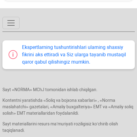
Ekspertlarning tushuntirishlari ularning shaхsiy
fikrini aks ettiradi va Siz ularga tayanib mustaqil
qaror qabul qilishingiz mumkin.
Sayt «NORMA» MChJ tomonidan ishlab chiqilgan.
Kontentni yaratishda «Soliq va bojхona хabarlari» , «Norma
maslahatchi» gazetalari, «Amaliy buхgalteriya» EMT va «Amaliy soliq
solish» EMT materiallaridan foydalanildi.
Sayt materiallarini resurs ma’muriyati roziligisiz koʻchirib olish
taqiqlanadi.