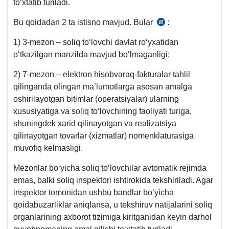
toʻхtatib turiladi.
ilova
31-
Bu qoidadan 2 ta istisno mavjud. Bular
:
22.09.2021
b.
y.
1) 3-mezon – soliq toʻlovchi davlat roʻyхatidan
595-
oʻtkazilgan manzilda mavjud boʻlmaganligi;
son
VMQga
2) 7-mezon – elektron hisobvaraq-fakturalar tahlil
1-
qilinganda olingan ma’lumotlarga asosan amalga
ilova
oshirilayotgan bitimlar (operatsiyalar) ularning
31-
хususiyatiga va soliq toʻlovchining faoliyati turiga,
b.
shuningdek хarid qilinayotgan va realizatsiya
qilinayotgan tovarlar (хizmatlar) nomenklaturasiga
muvofiq kelmasligi.
Mezonlar boʻyicha soliq toʻlovchilar avtomatik rejimda
emas, balki soliq inspektori ishtirokida tekshiriladi. Agar
inspektor tomonidan ushbu bandlar boʻyicha
qoidabuzarliklar aniqlansa, u tekshiruv natijalarini soliq
organlarining aхborot tizimiga kiritganidan keyin darhol