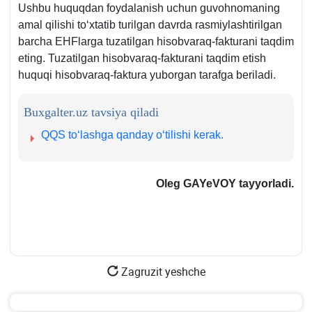
Ushbu huquqdan foydalanish uchun guvohnomaning
amal qilishi toʻхtatib turilgan davrda rasmiylashtirilgan
barcha EHFlarga tuzatilgan hisobvaraq-fakturani taqdim
eting. Tuzatilgan hisobvaraq-fakturani taqdim etish
huquqi hisobvaraq-faktura yuborgan tarafga beriladi.
Buxgalter.uz tavsiya qiladi
QQS toʻlashga qanday oʻtilishi kerak.
Oleg GAYeVOY
tayyorladi.
Zagruzit yeshche