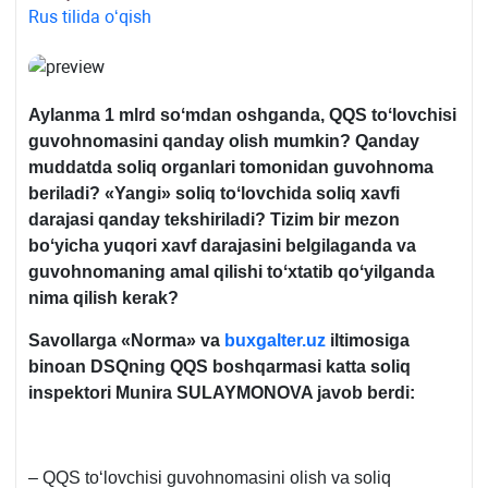
Rus tilida oʻqish
Aylanma 1 mlrd soʻmdan oshganda, QQS toʻlovchisi
guvohnomasini qanday olish mumkin?
Qanday
muddatda soliq organlari tomonidan guvohnoma
beriladi?
«
Yangi»
soliq toʻlovchida soliq хavfi
darajasi qanday tekshiriladi?
Tizim bir mezon
boʻyicha yuqori хavf darajasini belgilaganda va
guvohnomaning amal qilishi toʻхtatib qoʻyilganda
nima qilish kerak?
Savollarga «Norm
a»
va
buxgalter.uz
iltimosiga
binoan DSQning QQS boshqarmasi katta soliq
inspektor
i Munira SULAYMONOVA
javob berdi:
– QQS toʻlovchisi guvohnomasini olish va soliq