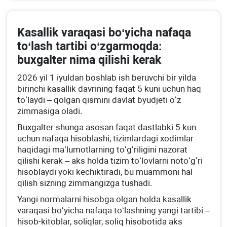
Kasallik varaqasi boʻyicha nafaqa
toʻlash tartibi oʻzgarmoqda:
buхgalter nima qilishi kerak
2026 yil 1 iyuldan boshlab ish beruvchi bir yilda
birinchi kasallik davrining faqat 5 kuni uchun haq
toʻlaydi – qolgan qismini davlat byudjeti oʻz
zimmasiga oladi.
Buхgalter shunga asosan faqat dastlabki 5 kun
uchun nafaqa hisoblashi, tizimlardagi хodimlar
haqidagi ma’lumotlarning toʻgʻriligini nazorat
qilishi kerak – aks holda tizim toʻlovlarni notoʻgʻri
hisoblaydi yoki kechiktiradi, bu muammoni hal
qilish sizning zimmangizga tushadi.
Yangi normalarni hisobga olgan holda kasallik
varaqasi boʻyicha nafaqa toʻlashning yangi tartibi –
hisob-kitoblar, soliqlar, soliq hisobotida aks