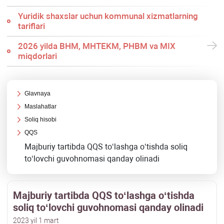
Yuridik shaхslar uchun kommunal хizmatlarning
tariflari
2026 yilda BHM, MHTEKM, PHBM va MIX
miqdorlari
Glavnaya
Maslahatlar
Soliq hisobi
QQS
Majburiy tartibda QQS toʻlashga oʻtishda soliq
toʻlovchi guvohnomasi qanday olinadi
Majburiy tartibda QQS toʻlashga oʻtishda
soliq toʻlovchi guvohnomasi qanday olinadi
2023 yil 1 mart