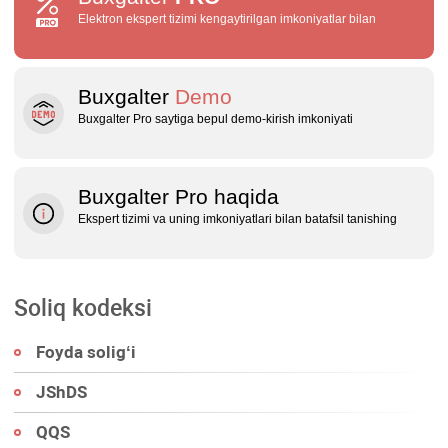
Elektron ekspert tizimi kengaytirilgan imkoniyatlar bilan
Buxgalter
Demo
Buxgalter Pro saytiga bepul demo‑kirish imkoniyati
Buxgalter Pro haqida
Ekspert tizimi va uning imkoniyatlari bilan batafsil tanishing
Soliq kodeksi
Foyda soligʻi
JShDS
QQS