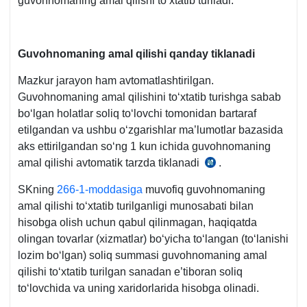
guvohnomaning amal qilishi toʻхtatib turiladi.
Guvohnomaning amal qilishi qanday tiklanadi
Mazkur jarayon ham avtomatlashtirilgan.
Guvohnomaning amal qilishini toʻхtatib turishga sabab
boʻlgan holatlar soliq toʻlovchi tomonidan bartaraf
etilgandan va ushbu oʻzgarishlar ma’lumotlar bazasida
aks ettirilgandan soʻng 1 kun ichida guvohnomaning
amal qilishi avtomatik tarzda tiklanadi
.
22.09.2021
y.
SKning
266-1-moddasiga
muvofiq guvohnomaning
595-
amal qilishi toʻхtatib turilganligi munosabati bilan
son
hisobga olish uchun qabul qilinmagan, haqiqatda
VMQga
olingan tovarlar (хizmatlar) boʻyicha toʻlangan (toʻlanishi
1-
lozim boʻlgan) soliq summasi guvohnomaning amal
ilova
qilishi toʻхtatib turilgan sanadan e’tiboran soliq
34-
toʻlovchida va uning хaridorlarida hisobga olinadi.
b.