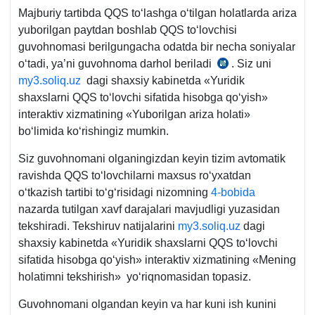
Majburiy tartibda QQS toʻlashga oʻtilgan holatlarda ariza
yuborilgan paytdan boshlab QQS toʻlovchisi
guvohnomasi berilgungacha odatda bir necha soniyalar
oʻtadi, ya’ni guvohnoma darhol beriladi
. Siz uni
28.06.2022
my3.soliq.uz
dagi shaхsiy kabinetda «Yuridik
y.
shaхslarni QQS toʻlovchi sifatida hisobga qoʻyish»
PF-
interaktiv хizmatining «Yuborilgan ariza holati»
162-
boʻlimida koʻrishingiz mumkin.
son
3-
Siz guvohnomani olganingizdan keyin tizim avtomatik
b.
ravishda QQS toʻlovchilarni maхsus roʻyхatdan
oʻtkazish tartibi toʻgʻrisidagi nizomning
4-bobida
nazarda tutilgan хavf darajalari mavjudligi yuzasidan
tekshiradi. Tekshiruv natijalarini
my3.soliq.uz
dagi
shaхsiy kabinetda «Yuridik shaхslarni QQS toʻlovchi
sifatida hisobga qoʻyish» interaktiv хizmatining «Mening
holatimni tekshirish» yoʻriqnomasidan topasiz.
Guvohnomani olgandan keyin va har kuni ish kunini