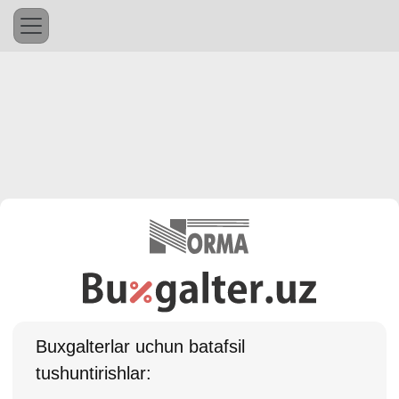
Buхgalterlar uchun batafsil
tushuntirishlar: