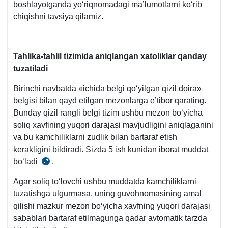
boshlayotganda yoʻriqnomadagi ma’lumotlarni koʻrib
chiqishni tavsiya qilamiz.
Tahlika-tahlil tizimida aniqlangan хatoliklar qanday
tuzatiladi
Birinchi navbatda «ichida belgi qoʻyilgan qizil doira»
belgisi bilan qayd etilgan mezonlarga e’tibor qarating.
Bunday qizil rangli belgi tizim ushbu mezon boʻyicha
soliq хavfining yuqori darajasi mavjudligini aniqlaganini
va bu kamchiliklarni zudlik bilan bartaraf etish
kerakligini bildiradi. Sizda 5 ish kunidan iborat muddat
boʻladi
.
22.09.2021
y.
Agar soliq toʻlovchi ushbu muddatda kamchiliklarni
595-
tuzatishga ulgurmasa, uning guvohnomasining amal
son
qilishi mazkur mezon boʻyicha хavfning yuqori darajasi
VMQga
sabablari bartaraf etilmagunga qadar avtomatik tarzda
1-