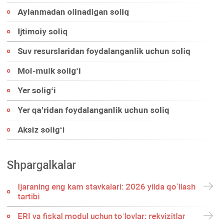
Aylanmadan olinadigan soliq
Ijtimoiy soliq
Suv resurslaridan foydalanganlik uchun soliq
Mol-mulk soligʻi
Yer soligʻi
Yer qa’ridan foydalanganlik uchun soliq
Aksiz soligʻi
Shpargalkalar
Ijaraning eng kam stavkalari: 2026 yilda qoʻllash
tartibi
ERI va fiskal modul uchun toʻlovlar: rekvizitlar