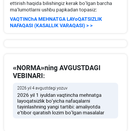
ettirish haqida bilishingiz kerak boʻlgan barcha
ma’lumotlarni ushbu papkadan topasiz:
VAQTINChA MEHNATGA LAYoQATSIZLIK
NAFAQASI (KASALLIK VARAQASI) > >
«NORMA»ning AVGUSTDAGI
VEBINARI:
2026 yil 4 avgustdagi yozuv
2026 yil 1 iyuldan vaqtincha mehnatga
layoqatsizlik boʻyicha nafaqalarni
tayinlashning yangi tartibi: amaliyotda
e’tibor qaratish lozim boʻlgan masalalar