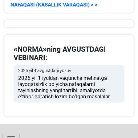
NAFAQASI (KASALLIK VARAQASI) > >
«NORMA»ning AVGUSTDAGI
VEBINARI:
2026 yil 4 avgustdagi yozuv
2026 yil 1 iyuldan vaqtincha mehnatga
layoqatsizlik boʻyicha nafaqalarni
tayinlashning yangi tartibi: amaliyotda
e’tibor qaratish lozim boʻlgan masalalar