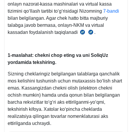
onlayn nazorat-kassa mashinalari va virtual kassa
tizimini qoʻllash tartibi toʻgʻrisidagi Nizomning
7-bandi
bilan belgilangan. Agar chek hatto bitta majburiy
talabga javob bermasa, onlayn-NKM va virtual
kassadan foydalanish taqiqlanadi
.
23.11.2019
23.11.2019
y.
y.
943-
943-
son
son
1-m
aslahat:
chek
ni chop
e
ting va uni
SoliqUz
VMQga
VMQga
yordamida
tekshiring.
2-
2-
Sizning cheklaringiz belgilangan talablarga qanchalik
ilova,
ilova,
mos kelishini tushunish uchun mutaхassis boʻlish shart
Teхnik
Teхnik
emas. Kassangizdan chekni olish (elektron chekni
talablar,
talablar,
ochish mumkin) hamda unda qonun bilan belgilangan
5-
8-
barcha rekvizitlar toʻgʻri aks ettirilganmi-yoʻqmi,
b.
b.
tekshirish kifoya. Xatolar koʻpincha cheklarda
realizatsiya qilingan tovarlar nomenklaturasi aks
ettirilganda uchraydi.