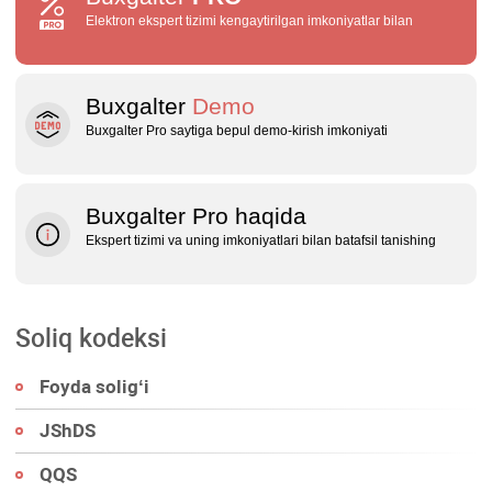
Elektron ekspert tizimi kengaytirilgan imkoniyatlar bilan
Buxgalter
Demo
Buxgalter Pro saytiga bepul demo‑kirish imkoniyati
Buxgalter Pro haqida
Ekspert tizimi va uning imkoniyatlari bilan batafsil tanishing
Soliq kodeksi
Foyda soligʻi
JShDS
QQS