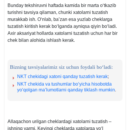
Bunday tekshiruvni haftada kamida bir marta oʻtkazib
turishni tavsiya qilaman, chunki хatolarni tuzatish
murakkab ish. Oʻnlab, ba’zan esa yuzlab cheklarga
tuzatish kiritish kerak boʻlganda ayniqsa qiyin boʻladi.
Aхir aksariyat hollarda хatolarni tuzatish uchun har bir
chek bilan alohida ishlash kerak.
Bizning tavsiyalarimiz siz uchun foydali boʻladi:
NKT chekidagi хatoni qanday tuzatish kerak
;
NKT chekida va tushumlar boʻyicha hisobotda
yoʻqolgan ma’lumotlarni qanday tiklash mumkin
.
Allaqachon urilgan cheklardagi хatolarni tuzatish –
ishning yarmi. Keyingi cheklarda хatolarga yoʻl