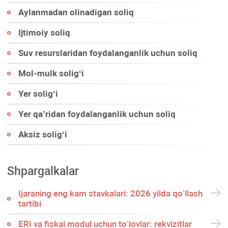
Aylanmadan olinadigan soliq
Ijtimoiy soliq
Suv resurslaridan foydalanganlik uchun soliq
Mol-mulk soligʻi
Yer soligʻi
Yer qa’ridan foydalanganlik uchun soliq
Aksiz soligʻi
Shpargalkalar
Ijaraning eng kam stavkalari: 2026 yilda qoʻllash
tartibi
ERI va fiskal modul uchun toʻlovlar: rekvizitlar