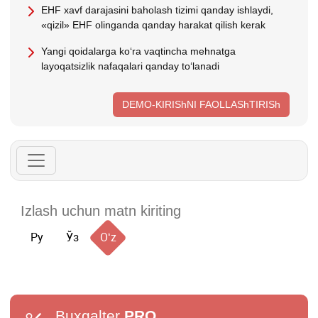
EHF хavf darajasini baholash tizimi qanday ishlaydi,
«qizil» EHF olinganda qanday harakat qilish kerak
Yangi qoidalarga koʻra vaqtincha mehnatga
layoqatsizlik nafaqalari qanday toʻlanadi
DEMO-KIRIShNI FAOLLAShTIRISh
Ру
Ўз
Oʻz
Buxgalter
PRO