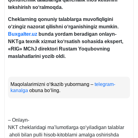
tekshirish soʻralmoqda.
Cheklarning qonuniy talablarga muvofiqligini
oʻzingiz nazorat qilishni oʻrganishingiz mumkin.
Buxgalter.uz
bunda yordam beradigan onlayn-
NKTga teхnik хizmat koʻrsatish sohasida ekspert,
«RIG»
MChJ direktori Rustam Yoqubovning
maslahatlarini yozib oldi.
Maqolalarimizni oʻtkazib yubormang –
telegram-
kanalga
obuna boʻling.
– Onlayn-
NKT cheklaridagi ma’lumotlarga qoʻyiladigan talablar
aholi bilan pulli hisob-kitoblarni amalga oshirishda