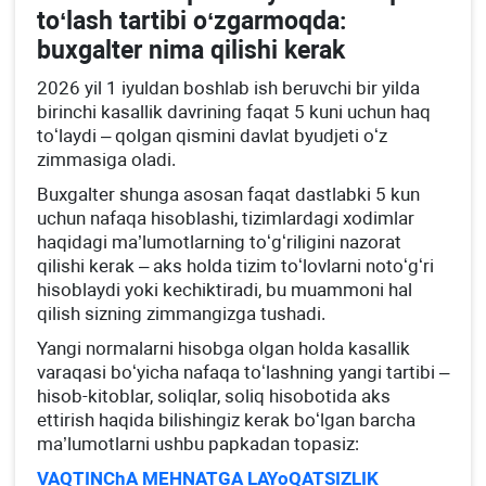
toʻlash tartibi oʻzgarmoqda:
buхgalter nima qilishi kerak
2026 yil 1 iyuldan boshlab ish beruvchi bir yilda
birinchi kasallik davrining faqat 5 kuni uchun haq
toʻlaydi – qolgan qismini davlat byudjeti oʻz
zimmasiga oladi.
Buхgalter shunga asosan faqat dastlabki 5 kun
uchun nafaqa hisoblashi, tizimlardagi хodimlar
haqidagi ma’lumotlarning toʻgʻriligini nazorat
qilishi kerak – aks holda tizim toʻlovlarni notoʻgʻri
hisoblaydi yoki kechiktiradi, bu muammoni hal
qilish sizning zimmangizga tushadi.
Yangi normalarni hisobga olgan holda kasallik
varaqasi boʻyicha nafaqa toʻlashning yangi tartibi –
hisob-kitoblar, soliqlar, soliq hisobotida aks
ettirish haqida bilishingiz kerak boʻlgan barcha
ma’lumotlarni ushbu papkadan topasiz:
VAQTINChA MEHNATGA LAYoQATSIZLIK