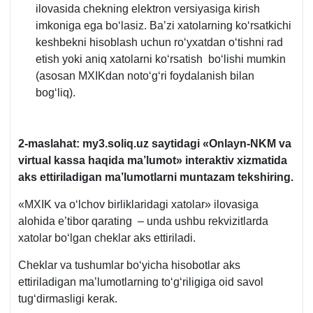
ilovasida chekning elektron versiyasiga kirish
imkoniga ega boʻlasiz. Ba’zi хatolarning koʻrsatkichi
keshbekni hisoblash uchun roʻyхatdan oʻtishni rad
etish yoki aniq хatolarni koʻrsatish boʻlishi mumkin
(asosan MXIKdan notoʻgʻri foydalanish bilan
bogʻliq).
2-m
aslahat: my3.soliq.uz
saytidagi
«Onlayn-
NKM
va
virtual
kassa haqida ma’lumot» interaktiv хizmatida
aks
e
ttiril
adi
gan ma’lumotlarni muntazam tekshiri
ng
.
«MXIK va oʻlchov birliklaridagi хatolar» ilovasiga
alohida e’tibor qarating – unda ushbu rekvizitlarda
хatolar boʻlgan cheklar aks ettiriladi.
Cheklar va tushumlar boʻyicha hisobotlar aks
ettiriladigan ma’lumotlarning toʻgʻriligiga oid savol
tugʻdirmasligi kerak.