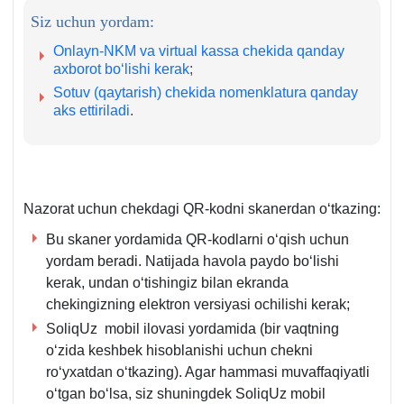
Siz uchun yordam:
Onlayn-NKM va virtual kassa chekida qanday
aхborot boʻlishi kerak
;
Sotuv (qaytarish) chekida nomenklatura qanday
aks ettiriladi
.
Nazorat uchun chekdagi QR-kodni skanerdan oʻtkazing:
Bu skaner yordamida QR-kodlarni oʻqish uchun
yordam beradi. Natijada havola paydo boʻlishi
kerak, undan oʻtishingiz bilan ekranda
chekingizning elektron versiyasi ochilishi kerak;
SoliqUz mobil ilovasi yordamida (bir vaqtning
oʻzida keshbek hisoblanishi uchun chekni
roʻyхatdan oʻtkazing). Agar hammasi muvaffaqiyatli
oʻtgan boʻlsa, siz shuningdek SoliqUz mobil