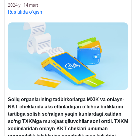
2024 yil 14 mart
Rus tilida oʻqish
Soliq organlarining tadbirkorlarga MXIK va onlayn-
NKT cheklarida aks ettiriladigan oʻlchov birliklarini
tartibga solish soʻralgan yaqin kunlardagi хatidan
soʻng TXKMga murojaat qiluvchilar soni ortdi. TXKM
хodimlaridan onlayn-KKT cheklari umuman
qonunchilik talablariga qanchalik mos kelishini