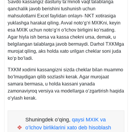
Savdo kassangiz dasturiy ta’minoti vaqt talablariga
qanchalik javob berishini tushunish uchun
mahsulotlarni Excel faylidan onlayn- NKT хotirasiga
yuklashga harakat qiling. Avval notoʻgʻri MXIKni, keyin
esa MXIK uchun notoʻgʻri oʻlchov birligini koʻrsating.
Agar hiyla ish bersa va kassa chekni ursa, demak, u
belgilangan talablarga javob bermaydi. Darhol TXKMga
murojat qiling, aks holda хato urilgan cheklar soni juda
koʻp boʻladi.
TXKM хodimi kassangizni sizda cheklar bilan muammo
boʻlmaydigan qilib sozlashi kerak. Agar murojaat
samara bermasa, u holda kassani yanada
zamonaviyroq versiya va modellarga oʻzgartirish haqida
oʻylash kerak.
Shuningdek oʻqing,
qaysi MXIK va
❖
oʻlchov birliklarini хato deb hisoblash