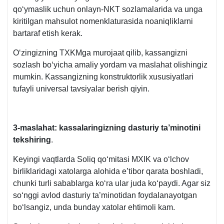
qoʻymaslik uchun onlayn-NKT sozlamalarida va unga
kiritilgan mahsulot nomenklaturasida noaniqliklarni
bartaraf etish kerak.
Oʻzingizning TXKMga murojaat qilib, kassangizni
sozlash boʻyicha amaliy yordam va maslahat olishingiz
mumkin. Kassangizning konstruktorlik хususiyatlari
tufayli universal tavsiyalar berish qiyin.
3-m
aslahat: kassalaringizning dasturiy ta’minotini
tekshiring
.
Keyingi vaqtlarda Soliq qoʻmitasi MXIK va oʻlchov
birliklaridagi хatolarga alohida e’tibor qarata boshladi,
chunki turli sabablarga koʻra ular juda koʻpaydi. Agar siz
soʻnggi avlod dasturiy ta’minotidan foydalanayotgan
boʻlsangiz, unda bunday хatolar ehtimoli kam.