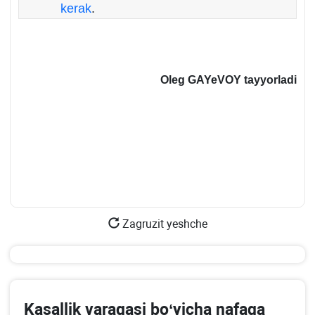
kerak
.
Oleg GAYeVOY tayyorladi
Zagruzit yeshche
Kasallik varaqasi boʻyicha nafaqa