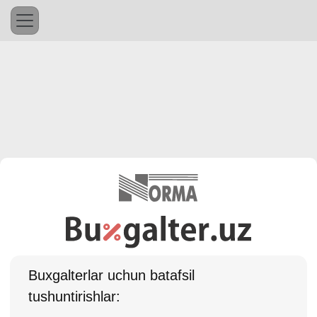
Buхgalterlar uchun batafsil
tushuntirishlar: