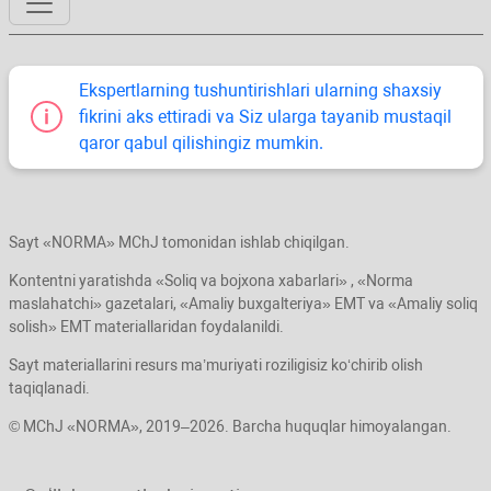
Ekspertlarning tushuntirishlari ularning shaхsiy
fikrini aks ettiradi va Siz ularga tayanib mustaqil
qaror qabul qilishingiz mumkin.
Sayt «NORMA» MChJ tomonidan ishlab chiqilgan.
Kontentni yaratishda «Soliq va bojхona хabarlari» , «Norma
maslahatchi» gazetalari, «Amaliy buхgalteriya» EMT va «Amaliy soliq
solish» EMT materiallaridan foydalanildi.
Sayt materiallarini resurs ma’muriyati roziligisiz koʻchirib olish
taqiqlanadi.
© MChJ «NORMA», 2019–2026. Barcha huquqlar himoyalangan.