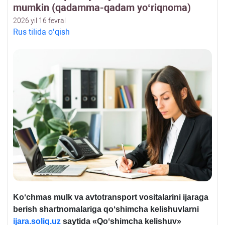
mumkin (qadamma-qadam yoʻriqnoma)
2026 yil 16 fevral
Rus tilida oʻqish
Koʻchmas mulk va avtotransport vositalarini ijaraga
berish shartnomalariga qoʻshimcha kelishuvlarni
ijara.soliq.uz
saytida «Qoʻshimcha kelishuv»