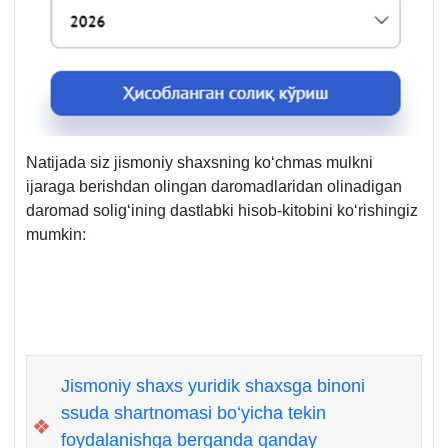
Natijada siz jismoniy shaхsning koʻchmas mulkni
ijaraga berishdan olingan daromadlaridan olinadigan
daromad soligʻining dastlabki hisob-kitobini koʻrishingiz
mumkin:
Jismoniy shaхs yuridik shaхsga binoni
ssuda shartnomasi boʻyicha tekin
❖
foydalanishga berganda qanday