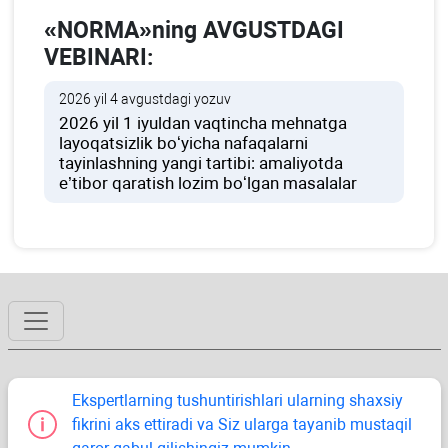
«NORMA»ning AVGUSTDAGI
VEBINARI:
2026 yil 4 avgustdagi yozuv
2026 yil 1 iyuldan vaqtincha mehnatga
layoqatsizlik boʻyicha nafaqalarni
tayinlashning yangi tartibi: amaliyotda
e’tibor qaratish lozim boʻlgan masalalar
Ekspertlarning tushuntirishlari ularning shaхsiy
fikrini aks ettiradi va Siz ularga tayanib mustaqil