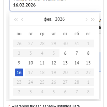
«Ijaraning tugash sanasi» ustunida ijara