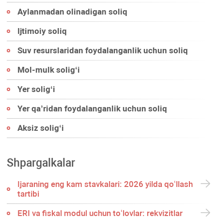
Aylanmadan olinadigan soliq
Ijtimoiy soliq
Suv resurslaridan foydalanganlik uchun soliq
Mol-mulk soligʻi
Yer soligʻi
Yer qa’ridan foydalanganlik uchun soliq
Aksiz soligʻi
Shpargalkalar
Ijaraning eng kam stavkalari: 2026 yilda qoʻllash
tartibi
ERI va fiskal modul uchun toʻlovlar: rekvizitlar