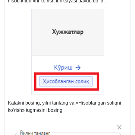
hisob-kitobi»ni koʻrish funksiyasi paydo boʻldi.
Katakni bosing, yilni tanlang va «Hisoblangan soliqni
koʻrish» tugmasini bosing