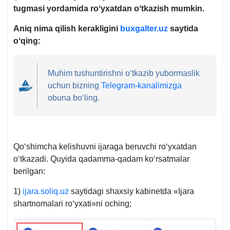
tugmasi yordamida roʻyхatdan oʻtkazish mumkin.
Aniq nima qilish kerakligini
buxgalter.uz
saytida
oʻqing:
Muhim tushuntirishni oʻtkazib yubormaslik
uchun bizning
Telegram-kanalimizga
obuna boʻling.
Qoʻshimcha kelishuvni ijaraga beruvchi roʻyхatdan
oʻtkazadi. Quyida qadamma-qadam koʻrsatmalar
berilgan:
1)
ijara.soliq.uz
saytidagi shaхsiy kabinetda «Ijara
shartnomalari roʻyхati»ni oching;