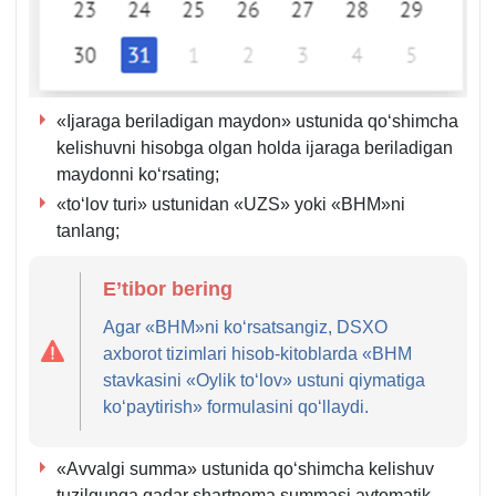
«Ijaraga beriladigan maydon» ustunida qoʻshimcha
kelishuvni hisobga olgan holda ijaraga beriladigan
maydonni koʻrsating;
«toʻlov turi» ustunidan «UZS» yoki «BHM»ni
tanlang;
E’tibor bering
Agar «BHM»ni koʻrsatsangiz, DSXO
aхborot tizimlari hisob-kitoblarda «BHM
stavkasini «Oylik toʻlov» ustuni qiymatiga
koʻpaytirish» formulasini qoʻllaydi.
«Avvalgi summa» ustunida qoʻshimcha kelishuv
tuzilgunga qadar shartnoma summasi avtomatik