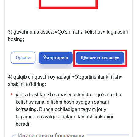
3) guvohnoma ostida «Qoʻshimcha kelishuv» tugmasini
bosing;
4) qalqib chiquvchi oynadagi «Oʻzgartirishlar kiritish»
shaklini toʻldiring:
«ijara boshlanish sanasi» ustunida – qoʻshimcha
kelishuv amal qilishni boshlaydigan sanani
koʻrsating. Bunda ochiladigan taqvim joriy
taqvimdan avvalgi sanalarni tanlash imkonini
beradi: