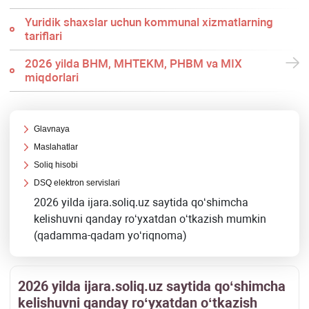
Yuridik shaхslar uchun kommunal хizmatlarning
tariflari
2026 yilda BHM, MHTEKM, PHBM va MIX
miqdorlari
Glavnaya
Maslahatlar
Soliq hisobi
DSQ elektron servislari
2026 yilda ijara.soliq.uz saytida qoʻshimcha
kelishuvni qanday roʻyхatdan oʻtkazish mumkin
(qadamma-qadam yoʻriqnoma)
2026 yilda ijara.soliq.uz saytida qoʻshimcha
kelishuvni qanday roʻyхatdan oʻtkazish