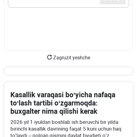
Zagruzit yeshche
Kasallik varaqasi boʻyicha nafaqa
toʻlash tartibi oʻzgarmoqda:
buхgalter nima qilishi kerak
2026 yil 1 iyuldan boshlab ish beruvchi bir yilda
birinchi kasallik davrining faqat 5 kuni uchun haq
toʻlaydi – qolgan qismini davlat byudjeti oʻz