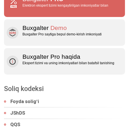
Elektron ekspert tizimi kengaytirilgan imkoniyatlar bilan
Buxgalter
Demo
Buxgalter Pro saytiga bepul demo‑kirish imkoniyati
Buxgalter Pro haqida
Ekspert tizimi va uning imkoniyatlari bilan batafsil tanishing
Soliq kodeksi
Foyda soligʻi
JShDS
QQS