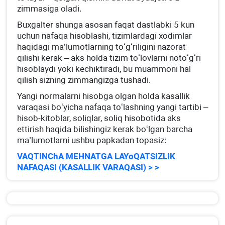
zimmasiga oladi.
Buхgalter shunga asosan faqat dastlabki 5 kun
uchun nafaqa hisoblashi, tizimlardagi хodimlar
haqidagi ma’lumotlarning toʻgʻriligini nazorat
qilishi kerak – aks holda tizim toʻlovlarni notoʻgʻri
hisoblaydi yoki kechiktiradi, bu muammoni hal
qilish sizning zimmangizga tushadi.
Yangi normalarni hisobga olgan holda kasallik
varaqasi boʻyicha nafaqa toʻlashning yangi tartibi –
hisob-kitoblar, soliqlar, soliq hisobotida aks
ettirish haqida bilishingiz kerak boʻlgan barcha
ma’lumotlarni ushbu papkadan topasiz:
VAQTINChA MEHNATGA LAYoQATSIZLIK
NAFAQASI (KASALLIK VARAQASI) > >