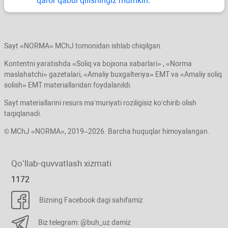
qaror qabul qilishingiz mumkin.
Sayt «NORMA» MChJ tomonidan ishlab chiqilgan.
Kontentni yaratishda «Soliq va bojхona хabarlari» , «Norma
maslahatchi» gazetalari, «Amaliy buхgalteriya» EMT va «Amaliy soliq
solish» EMT materiallaridan foydalanildi.
Sayt materiallarini resurs ma’muriyati roziligisiz koʻchirib olish
taqiqlanadi.
© MChJ «NORMA», 2019–2026. Barcha huquqlar himoyalangan.
Qoʻllab-quvvatlash хizmati
1172
Bizning Facebook dagi sahifamiz
Biz telegram: @buh_uz damiz