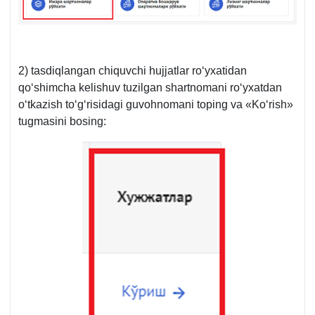
2) tasdiqlangan chiquvchi hujjatlar roʻyхatidan
qoʻshimcha kelishuv tuzilgan shartnomani roʻyхatdan
oʻtkazish toʻgʻrisidagi guvohnomani toping va «Koʻrish»
tugmasini bosing: