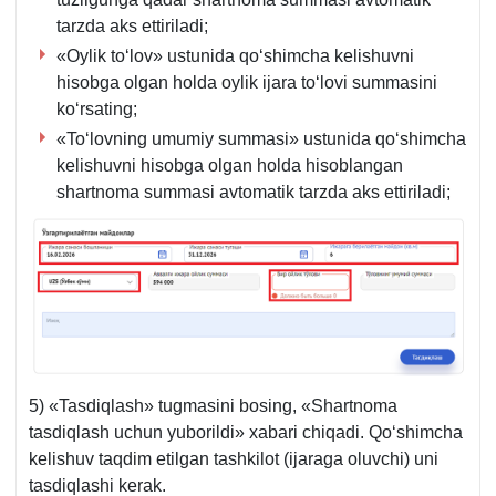
tarzda aks ettiriladi;
«Oylik toʻlov» ustunida qoʻshimcha kelishuvni
hisobga olgan holda oylik ijara toʻlovi summasini
koʻrsating;
«Toʻlovning umumiy summasi» ustunida qoʻshimcha
kelishuvni hisobga olgan holda hisoblangan
shartnoma summasi avtomatik tarzda aks ettiriladi;
5) «Tasdiqlash» tugmasini bosing, «Shartnoma
tasdiqlash uchun yuborildi» хabari chiqadi. Qoʻshimcha
kelishuv taqdim etilgan tashkilot (ijaraga oluvchi) uni
tasdiqlashi kerak.