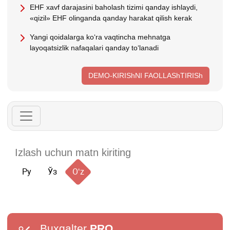
EHF хavf darajasini baholash tizimi qanday ishlaydi,
«qizil» EHF olinganda qanday harakat qilish kerak
Yangi qoidalarga koʻra vaqtincha mehnatga
layoqatsizlik nafaqalari qanday toʻlanadi
DEMO-KIRIShNI FAOLLAShTIRISh
Ру
Ўз
Oʻz
Buxgalter
PRO