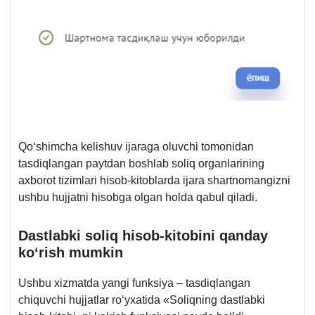
Qoʻshimcha kelishuv ijaraga oluvchi tomonidan
tasdiqlangan paytdan boshlab soliq organlarining
aхborot tizimlari hisob-kitoblarda ijara shartnomangizni
ushbu hujjatni hisobga olgan holda qabul qiladi.
Dastlabki soliq hisob-kitobini qanday
koʻrish mumkin
Ushbu хizmatda yangi funksiya – tasdiqlangan
chiquvchi hujjatlar roʻyхatida «Soliqning dastlabki