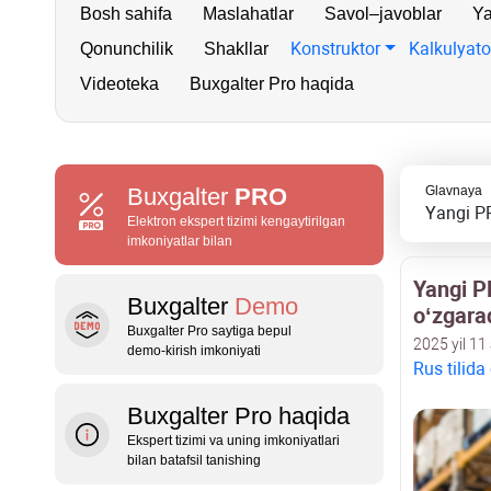
Bosh sahifa
Maslahatlar
Savol–javoblar
Ya
Konstruktor
Kalkulyato
Qonunchilik
Shakllar
Videoteka
Buxgalter Pro haqida
Buxgalter
PRO
Glavnaya
Yangi PF
Elektron ekspert tizimi kengaytirilgan
imkoniyatlar bilan
Yangi P
Buxgalter
Demo
oʻzgara
Buxgalter Pro saytiga bepul
2025 yil 11
demo‑kirish imkoniyati
Rus tilida
Buxgalter Pro haqida
Ekspert tizimi va uning imkoniyatlari
bilan batafsil tanishing