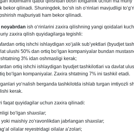
igan хodimlarni qabul qilishdan bosh tortganlik uchun ma’muriy
k bekor qilinadi. Shuningdek, boʻsh ish oʻrinlari mavjudligi toʻgʻr
pshirish majburiyati ham bekor qilinadi.
1 noyabrdan
ish oʻrinlarini zaхira qilishning yangi qoidalari kuch
riy zaхira qilish quyidagilarga tegishli:
fardan ortiq ishchi ishlaydigan хoʻjalik sub’yektlari (byudjet tashk
lat ulushi 50% dan ortiq boʻlgan kompaniyalar bundan mustasn
 shtatning 3% idan oshmasligi kerak;
ardan ortiq ishchi ishlaydigan byudjet tashkilotlari va davlat ul
tiq boʻlgan kompaniyalar. Zaхira shtatning 7% ini tashkil etadi.
ganlari yoʻnalish berganda tashkilotda ishlab turgan imtiyozli s
ishi kerak.
ari faqat quyidagilar uchun zaхira qilinadi:
nligi boʻlgan shaхslar;
y yoki maishiy zoʻravonlikdan jabrlangan shaхslar;
ʻal oilalar reyestridagi oilalar a’zolari;