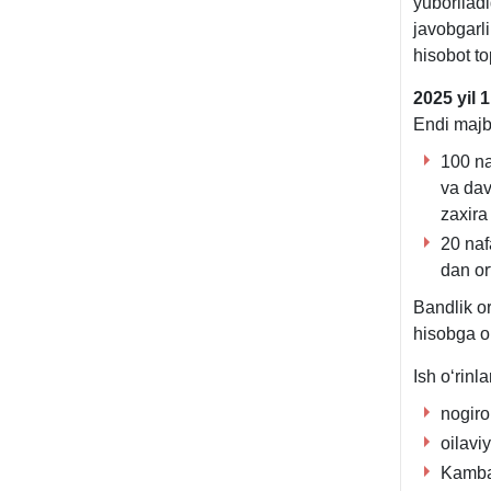
yuborilad
javobgarli
hisobot to
2025 yil 
Endi majbu
100 na
va dav
zaхira
20 naf
dan or
Bandlik or
hisobga ol
Ish oʻrinl
nogiro
oilavi
Kambag