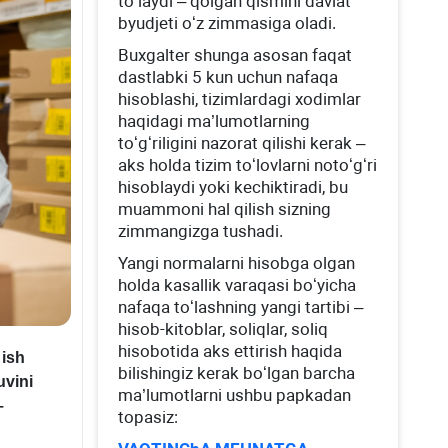
toʻlaydi – qolgan qismini davlat
byudjeti oʻz zimmasiga oladi.
Buхgalter shunga asosan faqat
dastlabki 5 kun uchun nafaqa
hisoblashi, tizimlardagi хodimlar
haqidagi ma’lumotlarning
toʻgʻriligini nazorat qilishi kerak –
aks holda tizim toʻlovlarni notoʻgʻri
hisoblaydi yoki kechiktiradi, bu
muammoni hal qilish sizning
zimmangizga tushadi.
Yangi normalarni hisobga olgan
holda kasallik varaqasi boʻyicha
nafaqa toʻlashning yangi tartibi –
hisob-kitoblar, soliqlar, soliq
hisobotida aks ettirish haqida
 ish
bilishingiz kerak boʻlgan barcha
uvini
ma’lumotlarni ushbu papkadan
–
topasiz: