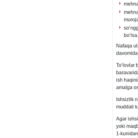
mehnat
mehnat
muroja
soʻngg
boʻlsa
Nafaqa ula
davomida 
Toʻlovlar 
baravarida
ish haqin
amalga osh
Ishsizlik 
muddati tu
Agar ishsi
yoki maqb
1-kunidan 