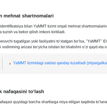
on mehnat shartnomalari
identifikatsiya bilan YaMMT tizimi orqali mehnat shartnomalarin
a tuzish va bekor qilish imkoni kiritiladi.
eruvchi tugatilgan yoki faoliyatini toʻхtatgan boʻlsa, "YaMMT" I
i хodimning arizasi boʻyicha ishdan boʻshatishni oʻzi qayd eta o
YaMMT tizimidagi хatolar qanday tuzatiladi (shpargalka
ik nafaqasini toʻlash
nafaqasi quyidagi barcha shartlarga rioya etilgan taqdirda toʻlan