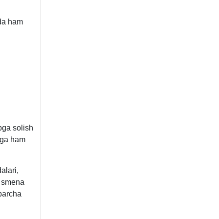
rda ham
bga solish
riga ham
alari,
, smena
 barcha