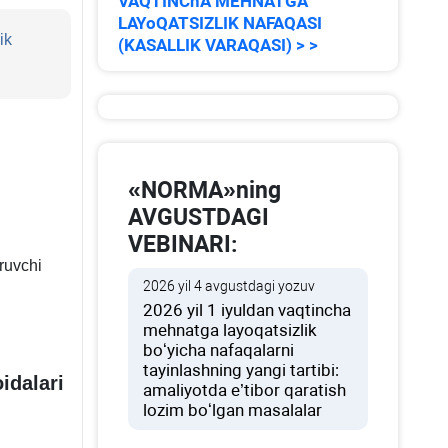
VAQTINChA MEHNATGA
LAYoQATSIZLIK NAFAQASI
ik
(KASALLIK VARAQASI) > >
«NORMA»ning
AVGUSTDAGI
VEBINARI:
ruvchi
2026 yil 4 avgustdagi yozuv
2026 yil 1 iyuldan vaqtincha
mehnatga layoqatsizlik
boʻyicha nafaqalarni
tayinlashning yangi tartibi:
idalari
amaliyotda e’tibor qaratish
lozim boʻlgan masalalar