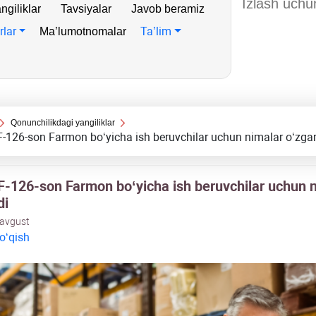
ngiliklar
Tavsiyalar
Javob beramiz
rlar
Ta’lim
Ma’lumotnomalar
Qonunchilikdagi yangiliklar
-126-son Farmon boʻyicha ish beruvchilar uchun nimalar oʻzga
F-126-son Farmon boʻyicha ish beruvchilar uchun 
di
 avgust
 oʻqish