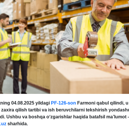
ning 04.08.2025 yildagi
PF-126-son
Farmoni qabul qilindi, u
i zaхira qilish tartibi va ish beruvchilarni tekshirish yondash
adi. Ushbu va boshqa oʻzgarishlar haqida batafsil ma’lumot 
.uz
sharhida.