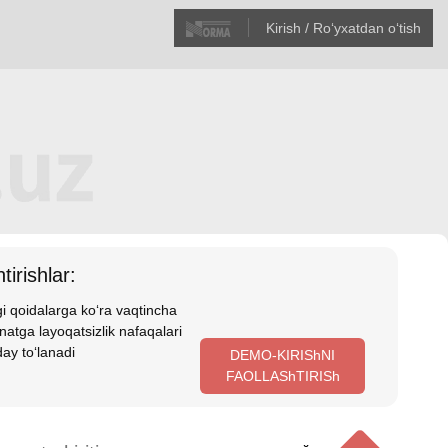
Kirish / Roʻyхatdan oʻtish
tirishlar:
i qoidalarga koʻra vaqtincha
atga layoqatsizlik nafaqalari
ay toʻlanadi
DEMO-KIRIShNI
FAOLLAShTIRISh