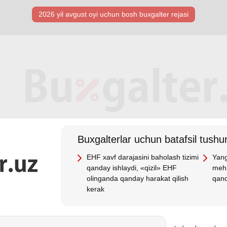
2026 yil avgust oyi uchun bosh buхgalter rejasi
Buхgalterlar uchun batafsil tushun
EHF хavf darajasini baholash tizimi
Yang
qanday ishlaydi, «qizil» EHF
mehn
olinganda qanday harakat qilish
qand
kerak