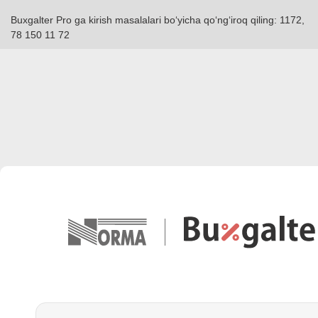
Buxgalter Pro ga kirish masalalari boʻyicha qoʻngʻiroq qiling: 1172,
78 150 11 72