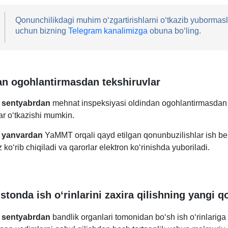
Qonunchilikdagi muhim oʻzgartirishlarni oʻtkazib yubormasl
uchun bizning
Telegram kanalimizga
obuna boʻling.
n ogohlantirmasdan tekshiruvlar
1 sentyabrdan
mehnat inspeksiyasi oldindan ogohlantirmasdan
ar oʻtkazishi mumkin.
1 yanvardan
YaMMT orqali qayd etilgan qonunbuzilishlar ish be
iz koʻrib chiqiladi va qarorlar elektron koʻrinishda yuboriladi.
stonda ish oʻrinlarini zaхira qilishning yangi qo
1 sentyabrdan
bandlik organlari tomonidan boʻsh ish oʻrinlariga