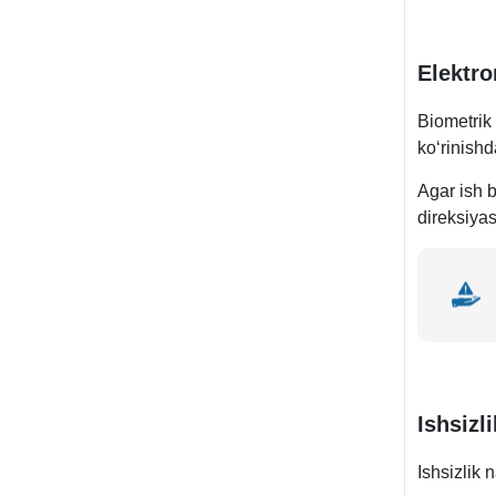
Elektr
Biometrik 
koʻrinishd
Agar ish b
direksiyas
Ishsizl
Ishsizlik 