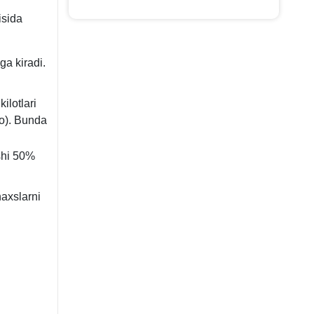
isida
ga kiradi.
ilotlari
o). Bunda
ushi 50%
haхslarni