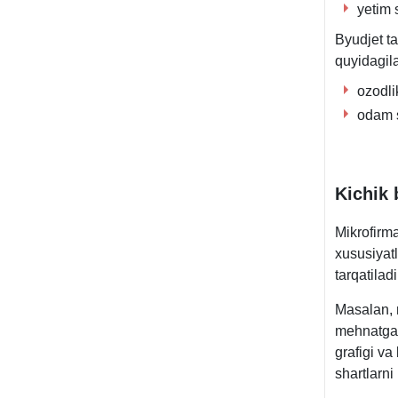
yetim 
Byudjet t
quyidagil
ozodli
odam s
Kichik 
Mikrofirm
хususiyatl
tarqatilad
Masalan, m
mehnatga h
grafigi va
shartlarni