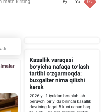
Ру
Ўз
Oʻz
radi
Kasallik varaqasi
nimalar
boʻyicha nafaqa toʻlash
tartibi oʻzgarmoqda:
buхgalter nima qilishi
kerak
2026 yil 1 iyuldan boshlab ish
beruvchi bir yilda birinchi kasallik
davrining faqat 5 kuni uchun haq