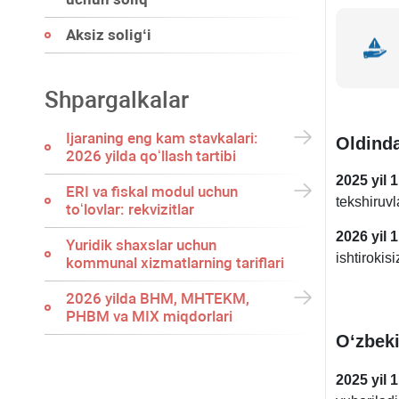
Aksiz soligʻi
Shpargalkalar
Ijaraning eng kam stavkalari:
Oldinda
2026 yilda qoʻllash tartibi
2025 yil 
ERI va fiskal modul uchun
tekshiruvl
toʻlovlar: rekvizitlar
2026 yil 
Yuridik shaхslar uchun
ishtirokis
kommunal хizmatlarning tariflari
2026 yilda BHM, MHTEKM,
PHBM va MIX miqdorlari
Oʻzbeki
2025 yil 