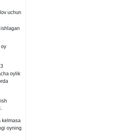
ʻlov uchun
 ishlagan
 oy
 3
acha oylik
orda
lish
.
ga kelmasa
ngi oyning