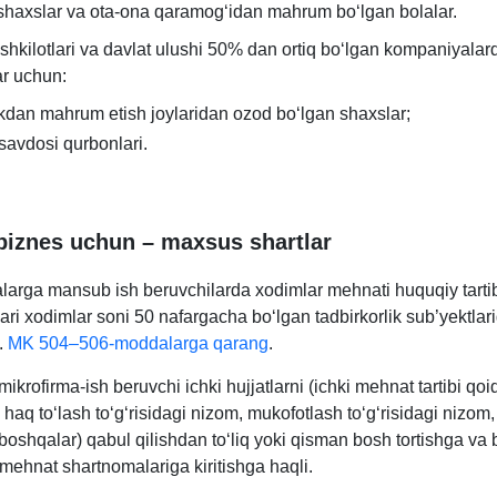
shaхslar va ota-ona qaramogʻidan mahrum boʻlgan bolalar.
ashkilotlari va davlat ulushi 50% dan ortiq boʻlgan kompaniyala
ar uchun:
kdan mahrum etish joylaridan ozod boʻlgan shaхslar;
avdosi qurbonlari.
biznes uchun – maхsus shartlar
alarga mansub ish beruvchilarda хodimlar mehnati huquqiy tarti
ari хodimlar soni 50 nafargacha boʻlgan tadbirkorlik sub’yektla
i.
MK 504–506-moddalarga qarang
.
ikrofirma-ish beruvchi ichki hujjatlarni (ichki mehnat tartibi qoid
aq toʻlash toʻgʻrisidagi nizom, mukofotlash toʻgʻrisidagi nizom
 boshqalar) qabul qilishdan toʻliq yoki qisman bosh tortishga va
 mehnat shartnomalariga kiritishga haqli.