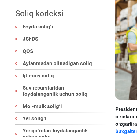
Soliq kodeksi
Foyda soligʻi
JShDS
QQS
Aylanmadan olinadigan soliq
Ijtimoiy soliq
Suv resurslaridan
foydalanganlik uchun soliq
Mol-mulk soligʻi
Prezident
oʻrinlarin
Yer soligʻi
oʻzgartir
Yer qa’ridan foydalanganlik
buxgalter
uchun soliq