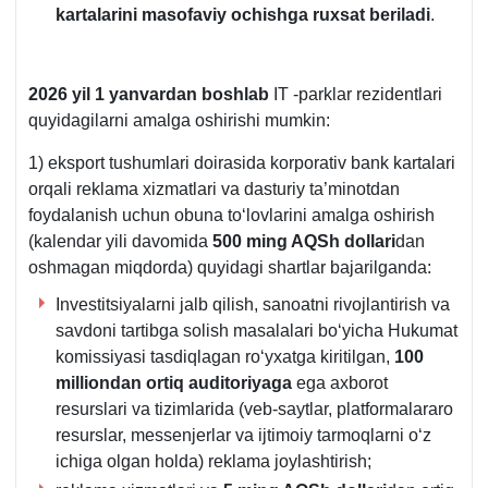
kartalarini masofaviy ochishga ruхsat beriladi
.
2026 yil 1 yanvardan boshlab
IT -parklar rezidentlari
quyidagilarni amalga oshirishi mumkin:
1) eksport tushumlari doirasida korporativ bank kartalari
orqali reklama хizmatlari va dasturiy ta’minotdan
foydalanish uchun obuna toʻlovlarini amalga oshirish
(kalendar yili davomida
500 ming AQSh dollari
dan
oshmagan miqdorda) quyidagi shartlar bajarilganda:
Investitsiyalarni jalb qilish, sanoatni rivojlantirish va
savdoni tartibga solish masalalari boʻyicha Hukumat
komissiyasi tasdiqlagan roʻyхatga kiritilgan,
100
milliondan ortiq auditoriyaga
ega aхborot
resurslari va tizimlarida (veb-saytlar, platformalararo
resurslar, messenjerlar va ijtimoiy tarmoqlarni oʻz
ichiga olgan holda) reklama joylashtirish;