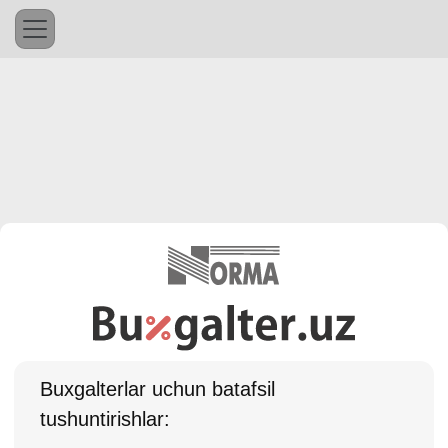
Buхgalterlar uchun batafsil
tushuntirishlar: