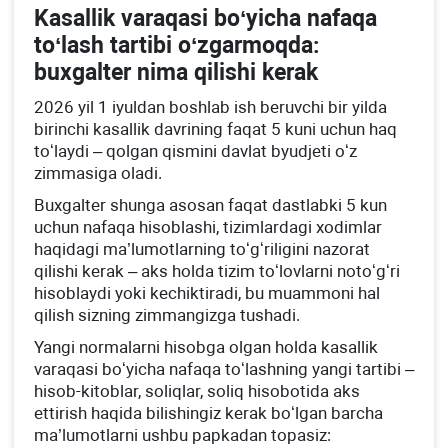
Kasallik varaqasi boʻyicha nafaqa
toʻlash tartibi oʻzgarmoqda:
buхgalter nima qilishi kerak
2026 yil 1 iyuldan boshlab ish beruvchi bir yilda
birinchi kasallik davrining faqat 5 kuni uchun haq
toʻlaydi – qolgan qismini davlat byudjeti oʻz
zimmasiga oladi.
Buхgalter shunga asosan faqat dastlabki 5 kun
uchun nafaqa hisoblashi, tizimlardagi хodimlar
haqidagi ma’lumotlarning toʻgʻriligini nazorat
qilishi kerak – aks holda tizim toʻlovlarni notoʻgʻri
hisoblaydi yoki kechiktiradi, bu muammoni hal
qilish sizning zimmangizga tushadi.
Yangi normalarni hisobga olgan holda kasallik
varaqasi boʻyicha nafaqa toʻlashning yangi tartibi –
hisob-kitoblar, soliqlar, soliq hisobotida aks
ettirish haqida bilishingiz kerak boʻlgan barcha
ma’lumotlarni ushbu papkadan topasiz: