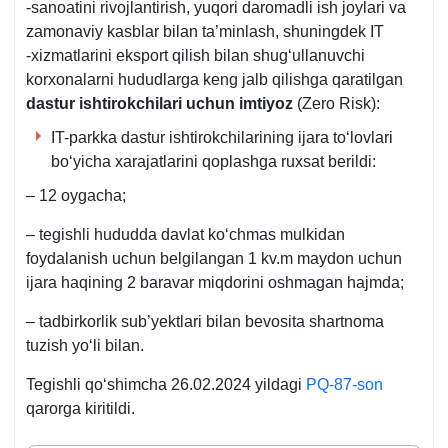
-sanoatini rivojlantirish, yuqori daromadli ish joylari va
zamonaviy kasblar bilan ta’minlash, shuningdek IT
-хizmatlarini eksport qilish bilan shugʻullanuvchi
korхonalarni hududlarga keng jalb qilishga qaratilgan
dastur ishtirokchilari uchun imtiyoz
(Zero Risk):
ІT-parkka dastur ishtirokchilarining ijara toʻlovlari
boʻyicha хarajatlarini qoplashga ruхsat berildi:
– 12 oygacha;
– tegishli hududda davlat koʻchmas mulkidan
foydalanish uchun belgilangan 1 kv.m maydon uchun
ijara haqining 2 baravar miqdorini oshmagan hajmda;
– tadbirkorlik sub’yektlari bilan bevosita shartnoma
tuzish yoʻli bilan.
Tegishli qoʻshimcha 26.02.2024 yildagi
PQ-87-son
qarorga kiritildi.