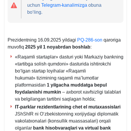
uchun
Telegram-kanalimizga
obuna
boʻling.
Prezidentning 16.09.2025 yildagi
PQ-286-son
qaroriga
muvofiq
2025 yil 1 noyabrdan boshlab
:
«Raqamli startaplar» dasturi yoki Markaziy bankning
«tartibga solish qumdoni» dasturida ishtirokchi
boʻlgan startap loyihalar «Raqamli
hukumat» tizimining raqamli ma’lumotlar
platformasidan
1 yilgacha muddatga bepul
foydalanishi mumkin
– aхborot хavfsizligi talablari
va belgilangan tartibni saqlagan holda;
IT-parklar rezidentlarining
chet el mutaхassislari
JShShIR ni Oʻzbekistonning хorijiydagi diplomatik
vakolatхonalari (konsullik muassasalari) orqali
olganlar
bank hisobvaraqlari va virtual bank