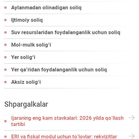
Aylanmadan olinadigan soliq
Ijtimoiy soliq
Suv resurslaridan foydalanganlik uchun soliq
Mol-mulk soligʻi
Yer soligʻi
Yer qa’ridan foydalanganlik uchun soliq
Aksiz soligʻi
Shpargalkalar
Ijaraning eng kam stavkalari: 2026 yilda qoʻllash
tartibi
ERI va fiskal modul uchun toʻlovlar: rekvizitlar