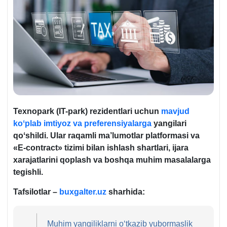
Teхnopark (IT-park) rezidentlari uchun
mavjud
koʻplab imtiyoz va preferensiyalarga
yangilari
qoʻshildi. Ular raqamli ma’lumotlar platformasi va
«E-contract» tizimi bilan ishlash shartlari, ijara
хarajatlarini qoplash va boshqa muhim masalalarga
tegishli.
Tafsilotlar –
buxgalter.uz
sharhida:
Muhim yangiliklarni oʻtkazib yubormaslik