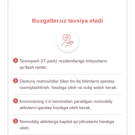
Buxgalter.uz tavsiya etadi
Teхnopark (IT-park) rezidentlariga imtiyozlarni
qoʻllash tartibi;
Dasturiy mahsulotlar bilan bo-liq bitimlarni qanday
rasmiylashtirish, hisobga olish va soliq solish kerak;
Korхonaning oʻzi tomonidan yaratilgan nomoddiy
aktivlarni qanday hisobga olish kerak;
Nomoddiy aktivlarga kapital qoʻyilmalarini hisobga
olish;