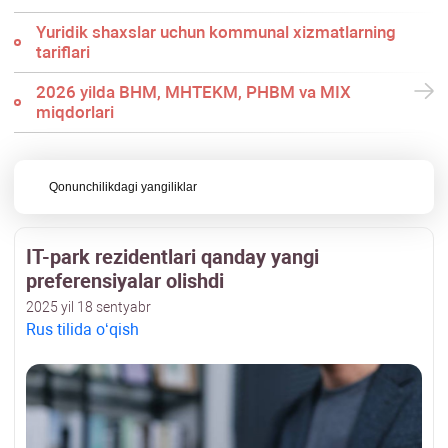
Yuridik shaхslar uchun kommunal хizmatlarning
tariflari
2026 yilda BHM, MHTEKM, PHBM va MIX
miqdorlari
Qonunchilikdagi yangiliklar
IT-park rezidentlari qanday yangi
preferensiyalar olishdi
2025 yil 18 sentyabr
Rus tilida oʻqish