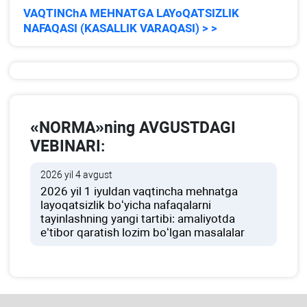
VAQTINChA MEHNATGA LAYoQATSIZLIK
NAFAQASI (KASALLIK VARAQASI) > >
«NORMA»ning AVGUSTDAGI
VEBINARI:
2026 yil 4 avgust
2026 yil 1 iyuldan vaqtincha mehnatga
layoqatsizlik boʻyicha nafaqalarni
tayinlashning yangi tartibi: amaliyotda
e’tibor qaratish lozim boʻlgan masalalar