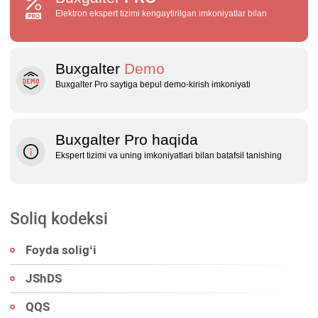
Elektron ekspert tizimi kengaytirilgan imkoniyatlar bilan
Buxgalter
Demo
Buxgalter Pro saytiga bepul demo‑kirish imkoniyati
Buxgalter Pro haqida
Ekspert tizimi va uning imkoniyatlari bilan batafsil tanishing
Soliq kodeksi
Foyda soligʻi
JShDS
QQS