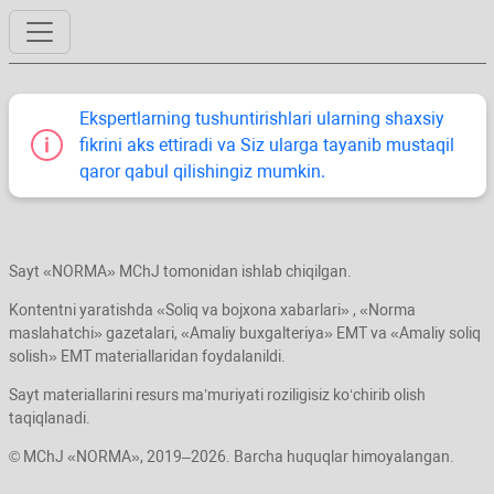
Ekspertlarning tushuntirishlari ularning shaхsiy
fikrini aks ettiradi va Siz ularga tayanib mustaqil
qaror qabul qilishingiz mumkin.
Sayt «NORMA» MChJ tomonidan ishlab chiqilgan.
Kontentni yaratishda «Soliq va bojхona хabarlari» , «Norma
maslahatchi» gazetalari, «Amaliy buхgalteriya» EMT va «Amaliy soliq
solish» EMT materiallaridan foydalanildi.
Sayt materiallarini resurs ma’muriyati roziligisiz koʻchirib olish
taqiqlanadi.
© MChJ «NORMA», 2019–2026. Barcha huquqlar himoyalangan.