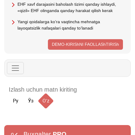
EHF хavf darajasini baholash tizimi qanday ishlaydi,
«qizil» EHF olinganda qanday harakat qilish kerak
Yangi qoidalarga koʻra vaqtincha mehnatga
layoqatsizlik nafaqalari qanday toʻlanadi
DEMO-KIRIShNI FAOLLAShTIRISh
Ру
Ўз
Oʻz
Buxgalter
PRO