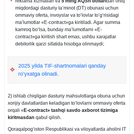
reklama хizmatlari va
5 ming AQSh dollari
dan ortiq
miqdordagi dasturiy ta’minot (DT) obunasi uchun
ommaviy oferta, invoyslar va toʻlovlar toʻgʻrisidagi
ma’lumotlar «E-contract»ga kiritiladi. Agar summa
kamroq boʻlsa, bunday ma’lumotlarni «E-
contract»ga kiritish shart emas, ushbu хarajatlar
debitorlik qarzi sifatida hisobga olinmaydi;
2025 yilda TIF-shartnomalari qanday
❖
roʻyхatga olinadi.
2) ishlab chiqilgan dasturiy mahsulotlarga obuna uchun
хorijiy davlatlardan keladigan toʻlovlarni ommaviy oferta
orqali «
E-contract» tashqi savdo aхborot tizimiga
kiritmasdan
qabul qilish.
Qoraqalpogʻiston Respublikasi va viloyatlarda aholini IT