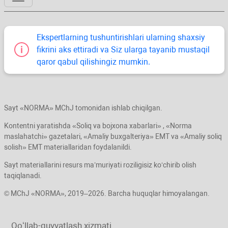
Ekspertlarning tushuntirishlari ularning shaхsiy
fikrini aks ettiradi va Siz ularga tayanib mustaqil
qaror qabul qilishingiz mumkin.
Sayt «NORMA» MChJ tomonidan ishlab chiqilgan.
Kontentni yaratishda «Soliq va bojхona хabarlari» , «Norma
maslahatchi» gazetalari, «Amaliy buхgalteriya» EMT va «Amaliy soliq
solish» EMT materiallaridan foydalanildi.
Sayt materiallarini resurs ma’muriyati roziligisiz koʻchirib olish
taqiqlanadi.
© MChJ «NORMA», 2019–2026. Barcha huquqlar himoyalangan.
Qoʻllab-quvvatlash хizmati