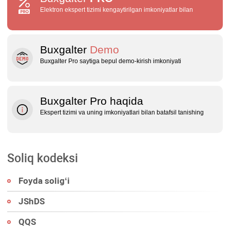
Elektron ekspert tizimi kengaytirilgan imkoniyatlar bilan
Buxgalter
Demo
Buxgalter Pro saytiga bepul demo‑kirish imkoniyati
Buxgalter Pro haqida
Ekspert tizimi va uning imkoniyatlari bilan batafsil tanishing
Soliq kodeksi
Foyda soligʻi
JShDS
QQS