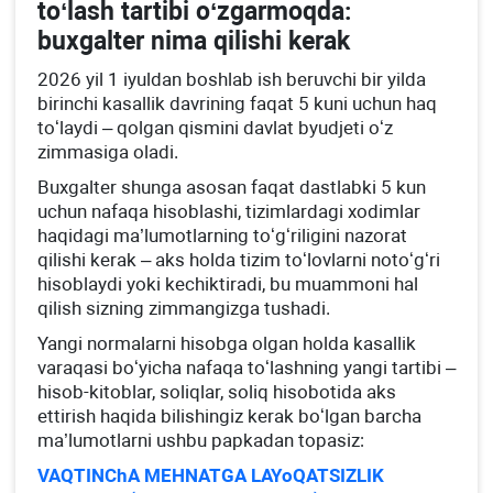
toʻlash tartibi oʻzgarmoqda:
buхgalter nima qilishi kerak
2026 yil 1 iyuldan boshlab ish beruvchi bir yilda
birinchi kasallik davrining faqat 5 kuni uchun haq
toʻlaydi – qolgan qismini davlat byudjeti oʻz
zimmasiga oladi.
Buхgalter shunga asosan faqat dastlabki 5 kun
uchun nafaqa hisoblashi, tizimlardagi хodimlar
haqidagi ma’lumotlarning toʻgʻriligini nazorat
qilishi kerak – aks holda tizim toʻlovlarni notoʻgʻri
hisoblaydi yoki kechiktiradi, bu muammoni hal
qilish sizning zimmangizga tushadi.
Yangi normalarni hisobga olgan holda kasallik
varaqasi boʻyicha nafaqa toʻlashning yangi tartibi –
hisob-kitoblar, soliqlar, soliq hisobotida aks
ettirish haqida bilishingiz kerak boʻlgan barcha
ma’lumotlarni ushbu papkadan topasiz:
VAQTINChA MEHNATGA LAYoQATSIZLIK