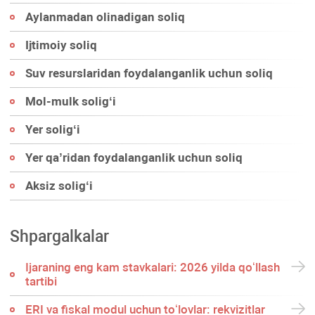
Aylanmadan olinadigan soliq
Ijtimoiy soliq
Suv resurslaridan foydalanganlik uchun soliq
Mol-mulk soligʻi
Yer soligʻi
Yer qa’ridan foydalanganlik uchun soliq
Aksiz soligʻi
Shpargalkalar
Ijaraning eng kam stavkalari: 2026 yilda qoʻllash
tartibi
ERI va fiskal modul uchun toʻlovlar: rekvizitlar