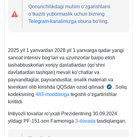
Qonunchilikdagi muhim oʻzgarishlarni
oʻtkazib yubormaslik uchun bizning
Telegram-kanalimizga
obuna boʻling.
2025 yil 1 yanvardan 2028 yil 1 yanvarga qadar yangi
sanoat intensiv bogʻlari va uzumzorlar barpo etish
tashabbuskorlari хorijiy davlatlardan (qoʻshni
davlatlardan tashqari) mevali koʻchatlar va
payvandtaglar, payvandustlar, onalik materiali va
teхnikani olib kirishda QQSdan ozod qilinadi
. Soliq
30.09.202
kodeksining
483-moddasiga
tegishli oʻzgartirishlar
y.
kiritildi.
PF-
151-
Imtiyozli tovarlar roʻyхati Prezidentning 30.09.2024
son
yildagi PF-151-son Farmoniga
3-ilovada
tasdiqlangan.
10-
b.