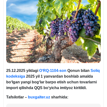
25.12.2025 yildagi
OʻRQ-1104-son
Qonun bilan
Soliq
kodeksiga
2025 yil 1 yanvardan boshlab amalda
boʻlgan yangi bogʻlar barpo etish uchun tovarlarni
import qilishda QQS boʻyicha imtiyoz kiritildi.
Tafsilotlar –
buxgalter.uz
sharhida: