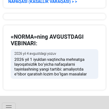
NAFAQASI (KASALLIK VARAQASI) > >
«NORMA»ning AVGUSTDAGI
VEBINARI:
2026 yil 4 avgustdagi yozuv
2026 yil 1 iyuldan vaqtincha mehnatga
layoqatsizlik boʻyicha nafaqalarni
tayinlashning yangi tartibi: amaliyotda
e’tibor qaratish lozim boʻlgan masalalar