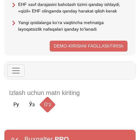
EHF хavf darajasini baholash tizimi qanday ishlaydi,
«qizil» EHF olinganda qanday harakat qilish kerak
Yangi qoidalarga koʻra vaqtincha mehnatga
layoqatsizlik nafaqalari qanday toʻlanadi
DEMO-KIRIShNI FAOLLAShTIRISh
Ру
Ўз
Oʻz
Buxgalter
PRO