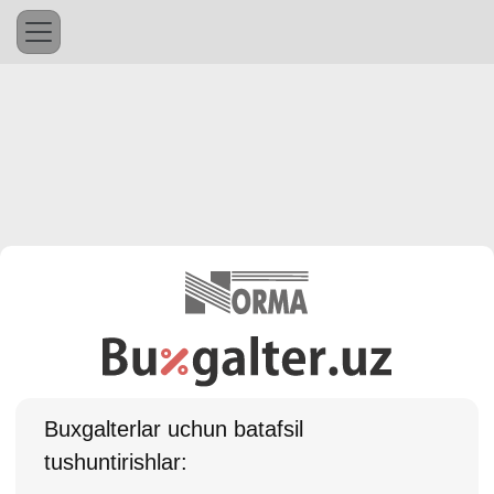
Buхgalterlar uchun batafsil
tushuntirishlar: