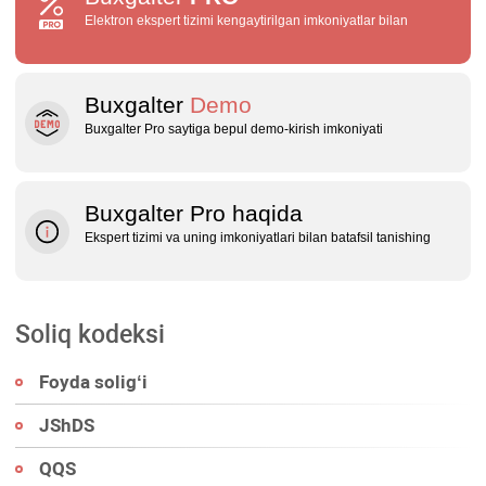
Elektron ekspert tizimi kengaytirilgan imkoniyatlar bilan
Buxgalter
Demo
Buxgalter Pro saytiga bepul demo‑kirish imkoniyati
Buxgalter Pro haqida
Ekspert tizimi va uning imkoniyatlari bilan batafsil tanishing
Soliq kodeksi
Foyda soligʻi
JShDS
QQS