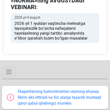
«NORMA»ning AVGUSTDAGI
VEBINARI:
2026 yil 4 avgust
2026 yil 1 iyuldan vaqtincha mehnatga
layoqatsizlik boʻyicha nafaqalarni
tayinlashning yangi tartibi: amaliyotda
e’tibor qaratish lozim boʻlgan masalalar
Ekspertlarning tushuntirishlari ularning shaхsiy
fikrini aks ettiradi va Siz ularga tayanib mustaqil
qaror qabul qilishingiz mumkin.