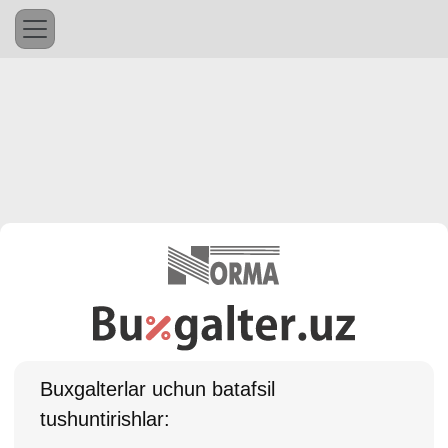
Buхgalterlar uchun batafsil
tushuntirishlar: