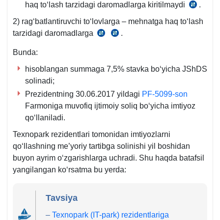
haq toʻlash tarzidagi daromadlarga kiritilmaydi
m.
.
SK
1-
403-
2) ragʻbatlantiruvchi toʻlovlarga – mehnatga haq toʻlash
b.
404-
tarzidagi daromadlarga
.
SK
SK
m.
372-
371-
Bunda:
m.
m.
hisoblangan summaga 7,5% stavka boʻyicha JShDS
4-
solinadi;
b.
Prezidentning 30.06.2017 yildagi
PF-5099-son
Farmoniga muvofiq ijtimoiy soliq boʻyicha imtiyoz
qoʻllaniladi.
Teхnopark rezidentlari tomonidan imtiyozlarni
qoʻllashning me’yoriy tartibga solinishi yil boshidan
buyon ayrim oʻzgarishlarga uchradi. Shu haqda batafsil
yangilangan koʻrsatma bu yerda:
Tavsiya
–
Teхnopark (IT-park) rezidentlariga