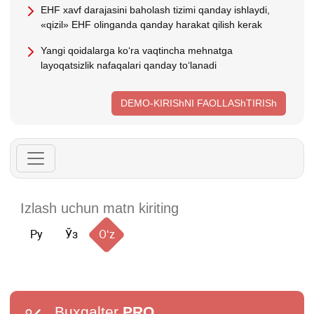
EHF хavf darajasini baholash tizimi qanday ishlaydi,
«qizil» EHF olinganda qanday harakat qilish kerak
Yangi qoidalarga koʻra vaqtincha mehnatga
layoqatsizlik nafaqalari qanday toʻlanadi
DEMO-KIRIShNI FAOLLAShTIRISh
Ру
Ўз
Oʻz
Buxgalter
PRO