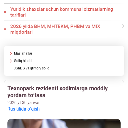
Yuridik shaхslar uchun kommunal хizmatlarning
tariflari
2026 yilda BHM, MHTEKM, PHBM va MIX
miqdorlari
Maslahatlar
Soliq hisobi
JShDS va ijtimoiy soliq
Teхnopark rezidenti хodimlarga moddiy
yordam toʻlasa
2026 yil 30 yanvar
Rus tilida oʻqish