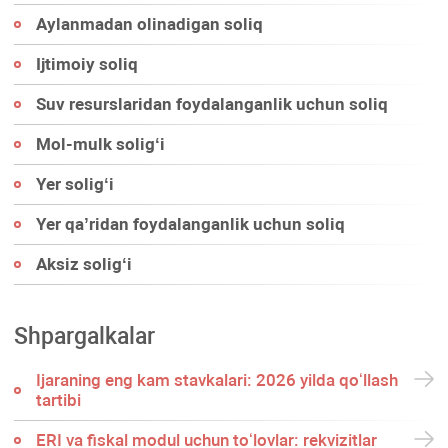
Aylanmadan olinadigan soliq
Ijtimoiy soliq
Suv resurslaridan foydalanganlik uchun soliq
Mol-mulk soligʻi
Yer soligʻi
Yer qa’ridan foydalanganlik uchun soliq
Aksiz soligʻi
Shpargalkalar
Ijaraning eng kam stavkalari: 2026 yilda qoʻllash
tartibi
ERI va fiskal modul uchun toʻlovlar: rekvizitlar