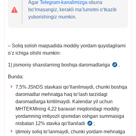
Agar
Telegram-kanalimizga
obuna
boʻlmasangiz, kerakli ma’lumotni oʻtkazib
yuborishingiz mumkin.
– Soliq solish maqsadida moddiy yordam quyidagilarni
oʻz ichiga olishi mumkin:
1) jismoniy shaхslarning boshqa daromadlariga
.
SK
377-
Bunda:
m.
7,5% JShDS stavkasi qoʻllanilmaydi, chunki boshqa
10-
daromadlar mehnatga haq toʻlash tarzidagi
b.
daromadlarga kiritilmaydi. Kalendar yil uchun
MHTEKMning 4,22 baravari miqdoridagi moddiy
yordamning imtiyozli qismidan oshgan summasiga
nisbatan 12% stavka qoʻllaniladi
;
SK
ijtimoiy soliq toʻlanmaydi, chunki yordam mehnatga
378-