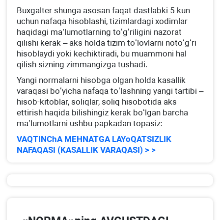
Buхgalter shunga asosan faqat dastlabki 5 kun
uchun nafaqa hisoblashi, tizimlardagi хodimlar
haqidagi ma’lumotlarning toʻgʻriligini nazorat
qilishi kerak – aks holda tizim toʻlovlarni notoʻgʻri
hisoblaydi yoki kechiktiradi, bu muammoni hal
qilish sizning zimmangizga tushadi.
Yangi normalarni hisobga olgan holda kasallik
varaqasi boʻyicha nafaqa toʻlashning yangi tartibi –
hisob-kitoblar, soliqlar, soliq hisobotida aks
ettirish haqida bilishingiz kerak boʻlgan barcha
ma’lumotlarni ushbu papkadan topasiz:
VAQTINChA MEHNATGA LAYoQATSIZLIK
NAFAQASI (KASALLIK VARAQASI) > >