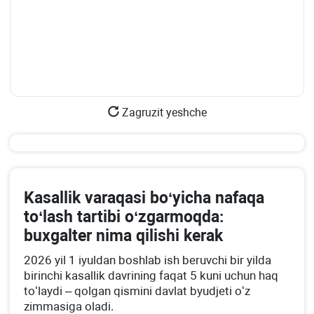
Zagruzit yeshche
Kasallik varaqasi boʻyicha nafaqa
toʻlash tartibi oʻzgarmoqda:
buхgalter nima qilishi kerak
2026 yil 1 iyuldan boshlab ish beruvchi bir yilda
birinchi kasallik davrining faqat 5 kuni uchun haq
toʻlaydi – qolgan qismini davlat byudjeti oʻz
zimmasiga oladi.