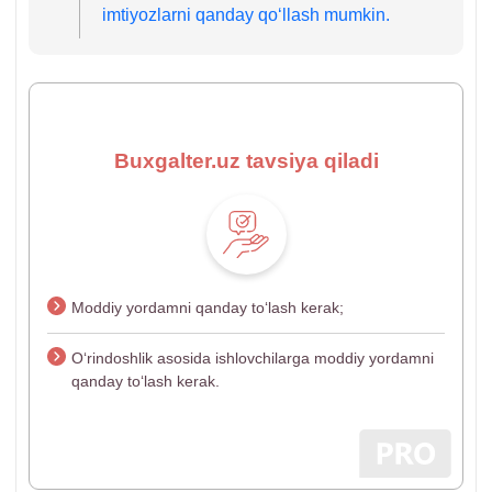
imtiyozlarni qanday qoʻllash mumkin.
Buxgalter.uz tavsiya qiladi
Moddiy yordamni qanday toʻlash kerak;
Oʻrindoshlik asosida ishlovchilarga moddiy yordamni
qanday toʻlash kerak.