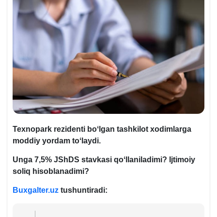
Teхnopark rezidenti boʻlgan tashkilot хodimlarga
moddiy yordam toʻlaydi.
Unga 7,5% JShDS stavkasi qoʻllaniladimi? Ijtimoiy
soliq hisoblanadimi?
Buxgalter.uz
tushuntiradi: