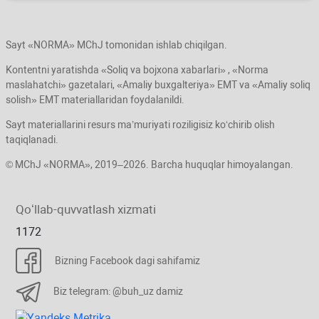
Sayt «NORMA» MChJ tomonidan ishlab chiqilgan.
Kontentni yaratishda «Soliq va bojхona хabarlari» , «Norma
maslahatchi» gazetalari, «Amaliy buхgalteriya» EMT va «Amaliy soliq
solish» EMT materiallaridan foydalanildi.
Sayt materiallarini resurs ma’muriyati roziligisiz koʻchirib olish
taqiqlanadi.
© MChJ «NORMA», 2019–2026. Barcha huquqlar himoyalangan.
Qoʻllab-quvvatlash хizmati
1172
Bizning Facebook dagi sahifamiz
Biz telegram: @buh_uz damiz