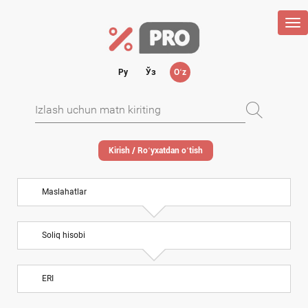
Tog
nav
Ру
Ўз
Oʻz
Kirish / Roʻyхatdan oʻtish
Maslahatlar
Soliq hisobi
ERI