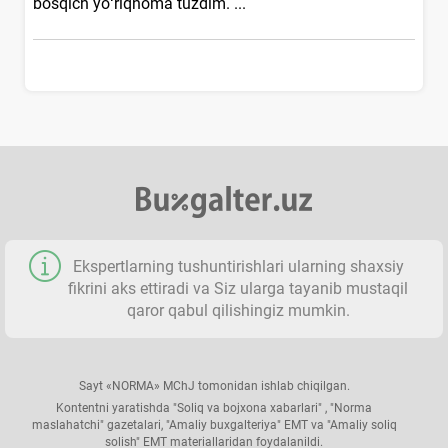
bosqich yoʻriqnoma tuzdim. ...
Ekspertlarning tushuntirishlari ularning shaхsiy
fikrini aks ettiradi va Siz ularga tayanib mustaqil
qaror qabul qilishingiz mumkin.
Sayt «NORMA» MChJ tomonidan ishlab chiqilgan.
Kontentni yaratishda "Soliq va bojхona хabarlari" , "Norma
maslahatchi" gazetalari, "Amaliy buхgalteriya" EMT va "Amaliy soliq
solish" EMT materiallaridan foydalanildi.