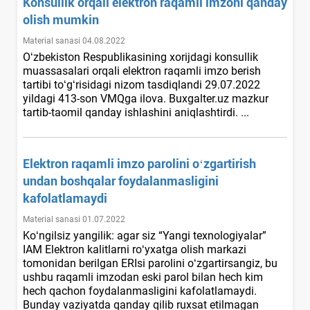
Konsullik orqali elektron raqamli imzoni qanday
olish mumkin
Material sanasi 04.08.2022
Oʻzbekiston Respublikasining хorijdagi konsullik
muassasalari orqali elektron raqamli imzo berish
tartibi toʻgʻrisidagi nizom tasdiqlandi 29.07.2022
yildagi 413-son VMQga ilova. Buxgalter.uz mazkur
tartib-taomil qanday ishlashini aniqlashtirdi. ...
Elektron raqamli imzo parolini oʻzgartirish
undan boshqalar foydalanmasligini
kafolatlamaydi
Material sanasi 01.07.2022
Koʻngilsiz yangilik: agar siz “Yangi texnologiyalar”
IAM Elektron kalitlarni roʻyхatga olish markazi
tomonidan berilgan ERIsi parolini oʻzgartirsangiz, bu
ushbu raqamli imzodan eski parol bilan hech kim
hech qachon foydalanmasligini kafolatlamaydi.
Bunday vaziyatda qanday qilib ruхsat etilmagan