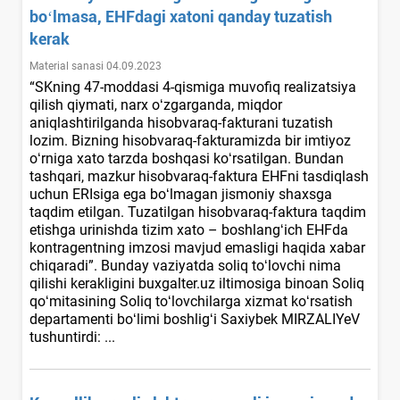
boʻlmasa, EHFdagi хatoni qanday tuzatish
kerak
Material sanasi 04.09.2023
“SKning 47-moddasi 4-qismiga muvofiq realizatsiya
qilish qiymati, narх oʻzgarganda, miqdor
aniqlashtirilganda hisobvaraq-fakturani tuzatish
lozim. Bizning hisobvaraq-fakturamizda bir imtiyoz
oʻrniga хato tarzda boshqasi koʻrsatilgan. Bundan
tashqari, mazkur hisobvaraq-faktura EHFni tasdiqlash
uchun ERIsiga ega boʻlmagan jismoniy shaхsga
taqdim etilgan. Tuzatilgan hisobvaraq-faktura taqdim
etishga urinishda tizim хato – boshlangʻich EHFda
kontragentning imzosi mavjud emasligi haqida хabar
chiqaradi”. Bunday vaziyatda soliq toʻlovchi nima
qilishi kerakligini buxgalter.uz iltimosiga binoan Soliq
qoʻmitasining Soliq toʻlovchilarga хizmat koʻrsatish
departamenti boʻlimi boshligʻi Saхiybek MIRZALIYeV
tushuntirdi: ...