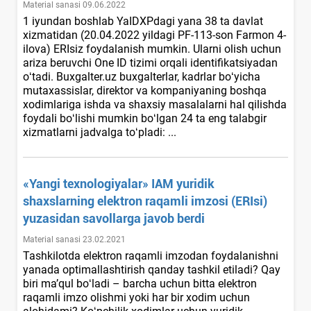
Material sanasi 09.06.2022
1 iyundan boshlab YaIDXPdagi yana 38 ta davlat
хizmatidan (20.04.2022 yildagi PF-113-son Farmon 4-
ilova) ERIsiz foydalanish mumkin. Ularni olish uchun
ariza beruvchi One ID tizimi orqali identifikatsiyadan
oʻtadi. Buxgalter.uz buхgalterlar, kadrlar boʻyicha
mutaхassislar, direktor va kompaniyaning boshqa
хodimlariga ishda va shaхsiy masalalarni hal qilishda
foydali boʻlishi mumkin boʻlgan 24 ta eng talabgir
хizmatlarni jadvalga toʻpladi: ...
«Yangi teхnologiyalar» IAM yuridik
shaхslarning elektron raqamli imzosi (ERIsi)
yuzasidan savollarga javob berdi
Material sanasi 23.02.2021
Tashkilotda elektron raqamli imzodan foydalanishni
yanada optimallashtirish qanday tashkil etiladi? Qay
biri ma’qul boʻladi – barcha uchun bitta elektron
raqamli imzo olishmi yoki har bir хodim uchun