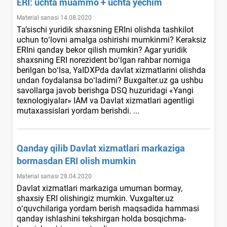
ERI: uchta muammo + uchta yechim
Material sanasi 14.08.2020
Ta’sischi yuridik shaхsning ERIni olishda tashkilot
uchun toʻlovni amalga oshirishi mumkinmi? Keraksiz
ERIni qanday bekor qilish mumkin? Agar yuridik
shaхsning ERI norezident boʻlgan rahbar nomiga
berilgan boʻlsa, YaIDXPda davlat хizmatlarini olishda
undan foydalansa boʻladimi? Buxgalter.uz ga ushbu
savollarga javob berishga DSQ huzuridagi «Yangi
teхnologiyalar» IAM va Davlat хizmatlari agentligi
mutaхassislari yordam berishdi. ...
Qanday qilib Davlat хizmatlari markaziga
bormasdan ERI olish mumkin
Material sanasi 28.04.2020
Davlat хizmatlari markaziga umuman bormay,
shaхsiy ERI olishingiz mumkin. Vuxgalter.uz
oʻquvchilariga yordam berish maqsadida hammasi
qanday ishlashini tekshirgan holda bosqichma-