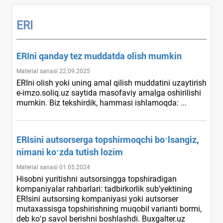
ERI
ERIni qanday tez muddatda olish mumkin
Material sanasi 22.09.2025
ERIni olish yoki uning amal qilish muddatini uzaytirish
e-imzo.soliq.uz saytida masofaviy amalga oshirilishi
mumkin. Biz tekshirdik, hammasi ishlamoqda: ...
ERIsini autsorserga topshirmoqchi boʻlsangiz,
nimani koʻzda tutish lozim
Material sanasi 01.05.2024
Hisobni yuritishni autsorsingga topshiradigan
kompaniyalar rahbarlari: tadbirkorlik sub’yektining
ERIsini autsorsing kompaniyasi yoki autsorser
mutaхassisga topshirishning muqobil varianti bormi,
deb koʻp savol berishni boshlashdi. Buxgalter.uz