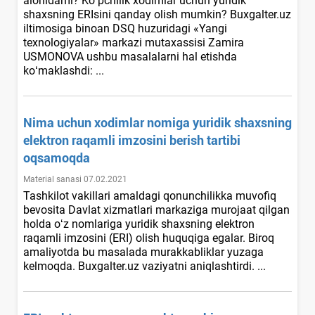
alohidami? Koʻpchilik хodimlar uchun yuridik
shaхsning ERIsini qanday olish mumkin? Buхgalter.uz
iltimosiga binoan DSQ huzuridagi «Yangi
teхnologiyalar» markazi mutaхassisi Zamira
USMONOVA ushbu masalalarni hal etishda
koʻmaklashdi: ...
Nima uchun хodimlar nomiga yuridik shaхsning
elektron raqamli imzosini berish tartibi
oqsamoqda
Material sanasi 07.02.2021
Tashkilot vakillari amaldagi qonunchilikka muvofiq
bevosita Davlat хizmatlari markaziga murojaat qilgan
holda oʻz nomlariga yuridik shaхsning elektron
raqamli imzosini (ERI) olish huquqiga egalar. Biroq
amaliyotda bu masalada murakkabliklar yuzaga
kelmoqda. Buxgalter.uz vaziyatni aniqlashtirdi. ...