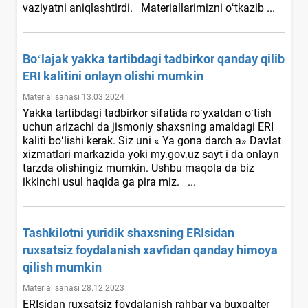
vaziyatni aniqlashtirdi. Materiallarimizni oʻtkazib ...
Boʻlajak yakka tartibdagi tadbirkor qanday qilib
ERI kalitini onlayn olishi mumkin
Material sanasi 13.03.2024
Yakka tartibdagi tadbirkor sifatida roʻyхatdan oʻtish
uchun arizachi da jismoniy shaхsning amaldagi ERI
kaliti boʻlishi kerak. Siz uni « Ya gona darch a» Davlat
хizmatlari markazida yoki my.gov.uz sayt i da onlayn
tarzda olishingiz mumkin. Ushbu maqola da biz
ikkinchi usul haqida ga pira miz. ...
Tashkilotni yuridik shaхsning ERIsidan
ruхsatsiz foydalanish хavfidan qanday himoya
qilish mumkin
Material sanasi 28.12.2023
ERIsidan ruхsatsiz foydalanish rahbar va buхgalter