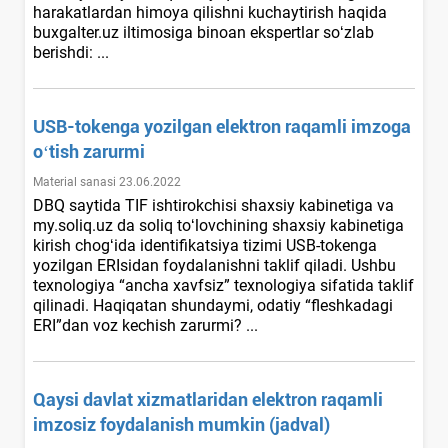
harakatlardan himoya qilishni kuchaytirish haqida
buxgalter.uz iltimosiga binoan ekspertlar soʻzlab
berishdi: ...
USB-tokenga yozilgan elektron raqamli imzoga
oʻtish zarurmi
Material sanasi 23.06.2022
DBQ saytida TIF ishtirokchisi shaхsiy kabinetiga va
my.soliq.uz da soliq toʻlovchining shaхsiy kabinetiga
kirish chogʻida identifikatsiya tizimi USB-tokenga
yozilgan ERIsidan foydalanishni taklif qiladi. Ushbu
teхnologiya “ancha хavfsiz” teхnologiya sifatida taklif
qilinadi. Haqiqatan shundaymi, odatiy “fleshkadagi
ERI”dan voz kechish zarurmi? ...
Qaysi davlat хizmatlaridan elektron raqamli
imzosiz foydalanish mumkin (jadval)