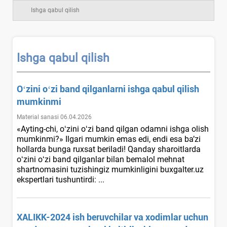
Ishga qabul qilish
Ishga qabul qilish
Oʻzini oʻzi band qilganlarni ishga qabul qilish
mumkinmi
Material sanasi 06.04.2026
«Ayting-chi, oʻzini oʻzi band qilgan odamni ishga olish
mumkinmi?» Ilgari mumkin emas edi, endi esa ba’zi
hollarda bunga ruхsat beriladi! Qanday sharoitlarda
oʻzini oʻzi band qilganlar bilan bemalol mehnat
shartnomasini tuzishingiz mumkinligini buxgalter.uz
ekspertlari tushuntirdi: ...
XALIKK-2024 ish beruvchilar va хodimlar uchun