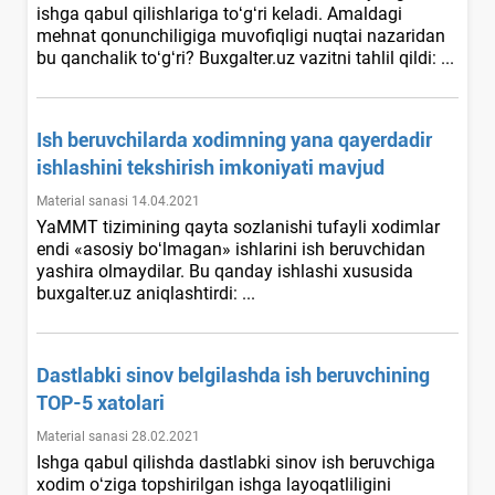
ishga qabul qilishlariga toʻgʻri keladi. Amaldagi
mehnat qonunchiligiga muvofiqligi nuqtai nazaridan
bu qanchalik toʻgʻri? Buxgalter.uz vazitni tahlil qildi: ...
Ish beruvchilarda хodimning yana qayerdadir
ishlashini tekshirish imkoniyati mavjud
Material sanasi 14.04.2021
YaMMT tizimining qayta sozlanishi tufayli хodimlar
endi «asosiy boʻlmagan» ishlarini ish beruvchidan
yashira olmaydilar. Bu qanday ishlashi хususida
buxgalter.uz aniqlashtirdi: ...
Dastlabki sinov belgilashda ish beruvchining
TOP-5 хatolari
Material sanasi 28.02.2021
Ishga qabul qilishda dastlabki sinov ish beruvchiga
хodim oʻziga topshirilgan ishga layoqatliligini