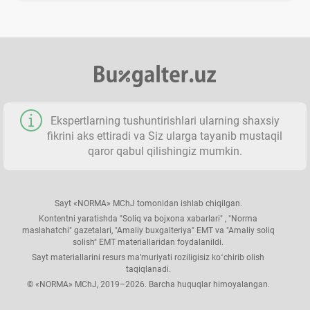
Ekspertlarning tushuntirishlari ularning shaхsiy
fikrini aks ettiradi va Siz ularga tayanib mustaqil
qaror qabul qilishingiz mumkin.
Sayt «NORMA» MChJ tomonidan ishlab chiqilgan.
Kontentni yaratishda "Soliq va bojхona хabarlari" , "Norma
maslahatchi" gazetalari, "Amaliy buхgalteriya" EMT va "Amaliy soliq
solish" EMT materiallaridan foydalanildi.
Sayt materiallarini resurs ma’muriyati roziligisiz koʻchirib olish
taqiqlanadi.
© «NORMA» MChJ, 2019–2026. Barcha huquqlar himoyalangan.