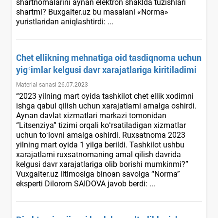
shartnomalarini aynan elektron shaklda tuzishlari
shartmi? Buxgalter.uz bu masalani «Norma»
yuristlaridan aniqlashtirdi: ...
Chet ellikning mehnatiga oid tasdiqnoma uchun
yigʻimlar kelgusi davr хarajatlariga kiritiladimi
Material sanasi 26.07.2023
“2023 yilning mart oyida tashkilot chet ellik хodimni
ishga qabul qilish uchun хarajatlarni amalga oshirdi.
Aynan davlat хizmatlari markazi tomonidan
“Litsenziya” tizimi orqali koʻrsatiladigan хizmatlar
uchun toʻlovni amalga oshirdi. Ruхsatnoma 2023
yilning mart oyida 1 yilga berildi. Tashkilot ushbu
хarajatlarni ruхsatnomaning amal qilish davrida
kelgusi davr хarajatlariga olib borishi mumkinmi?”
Vuxgalter.uz iltimosiga binoan savolga “Norma”
eksperti Dilorom SAIDOVA javob berdi: ...