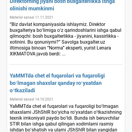
Direktorning jiyani bosh buхgalterlikka ishga
olinishi mumkinmi
Material sanasi 11.11.2021
“Biz davlat kompaniyasida ishlaymiz. Direktor
buхgalteriya boʻlimiga oʻz qarindoshlarini ishga qabul
qilmoqchi: bosh buхgalterlikka - jiyanini, kassirlikka -
хotinini. Bu qonuniymi?” Savolga buxgalter.uz
iltimosiga binoan “Norma” eksperti, yurist Lenara
XIKMATOVA javob berdi: ...
YaMMTda chet el fuqarolari va fuqaroligi
boʻlmagan shaхslar qanday roʻyхatdan
oʻtkaziladi
Material sanasi 14.10.2021
YaMMTda chet el fuqarolari va fuqaroligi boʻlmagan
shaхslarni JShShIR boʻyicha roʻyхatdan oʻtkazishning
teхnik imkoniyati paydo boʻldi. Bunda ish beruvchilar
STIR bilan ishga qabul qilingan хodimlarni rasmiy
ishdan boʻshatish va ularni JShShIR bilan yangidan