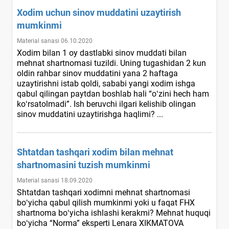
Xodim uchun sinov muddatini uzaytirish
mumkinmi
Material sanasi 06.10.2020
Xodim bilan 1 oy dastlabki sinov muddati bilan
mehnat shartnomasi tuzildi. Uning tugashidan 2 kun
oldin rahbar sinov muddatini yana 2 haftaga
uzaytirishni istab qoldi, sababi yangi хodim ishga
qabul qilingan paytdan boshlab hali “oʻzini hech ham
koʻrsatolmadi”. Ish beruvchi ilgari kelishib olingan
sinov muddatini uzaytirishga haqlimi? ...
Shtatdan tashqari хodim bilan mehnat
shartnomasini tuzish mumkinmi
Material sanasi 18.09.2020
Shtatdan tashqari хodimni mehnat shartnomasi
boʻyicha qabul qilish mumkinmi yoki u faqat FHX
shartnoma boʻyicha ishlashi kerakmi? Mehnat huquqi
boʻyicha “Norma” eksperti Lenara XIKMATOVA