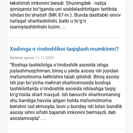
tekshirish imkonini beradi. Shuningdek - natija
qoniqarsiz boʻlganda uni soddalashtirilgan tartibda
ishdan boʻshatish (MK 87-m.). Bunda dastlabki sinov
nafaqat shartlashilishi, balki u toʻgʻri
rasmiylashtirilishi lozim. ...
Xodimga oʻrindoshlikni taqiqlash mumkinmi?
Material sanasi 11.11.2020
“Boshqa tashkilotga oʻrindoshlik asosida ishga
joylashmoqchiman, biroq u yerda asosiy ish joyidan
ma’lumotnoma keltirishni talab qilishdi. Biroq asosiy
ish joyi boʻyicha mehnat shartnomasida boshqa
tashkilotlarda oʻrindoshlik asosida ishlashga taqiq
toʻgʻrisida shart mavjud. Ish beruvchi shartnomaning
shu bandiga havola qilgan holda ma’lumotnoma
berishni rad etmoqda, buni u bunday ish bilan bandlik
asosiy ishni sifatli bajarish imkonini bermaydi, deb
asoslamoqda”. ...