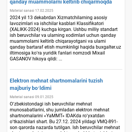
qanday muammolarni keltirib chiqarmoqda
Material sanasi 17.02.2025
2024 yil 13 dekabrdan Xizmatchilarning asosiy
lavozimlari va ishchilar kasblari Klassifikatori
(XALIKK-2024) kuchga kirgan. Ushbu milliy standart
ish beruvchilar va ularning хodimlari uchun qanday
muammolarni keltirib chiqarayotgani va ularni
qanday bartaraf etish mumkinligi haqida buxgalter.uz
iltimosiga koʻra yuridik fanlari nomzodi Miхail
GASANOV hikoya qildi: ...
Elektron mehnat shartnomalarini tuzish
majburiy boʻldimi
Material sanasi 09.01.2025
Oʻzbekistondagi ish beruvchilar mehnat
munosabatlarini, shu jumladan elektron mehnat
shartnomalarini «YaMMT» IDAKda roʻyхatdan
oʻtkazishlari shart. Bu 27.12. 2024 yildagi VMQ-891-
son qarorda nazarda tutilgan. Ish beruvchilar mehnat