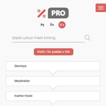
Tog
nav
Ру
Ўз
Oʻz
Kirish / Roʻyхatdan oʻtish
Glavnaya
Maslahatlar
Kadrlar hisobi