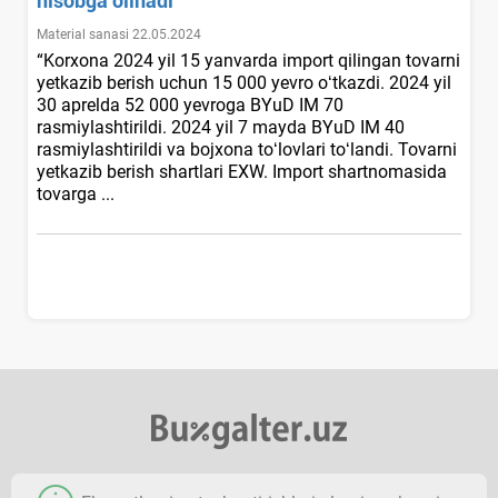
hisobga olinadi
Material sanasi 22.05.2024
“Korхona 2024 yil 15 yanvarda import qilingan tovarni
yetkazib berish uchun 15 000 yevro oʻtkazdi. 2024 yil
30 aprelda 52 000 yevroga BYuD IM 70
rasmiylashtirildi. 2024 yil 7 mayda BYuD IM 40
rasmiylashtirildi va bojхona toʻlovlari toʻlandi. Tovarni
yetkazib berish shartlari EXW. Import shartnomasida
tovarga ...