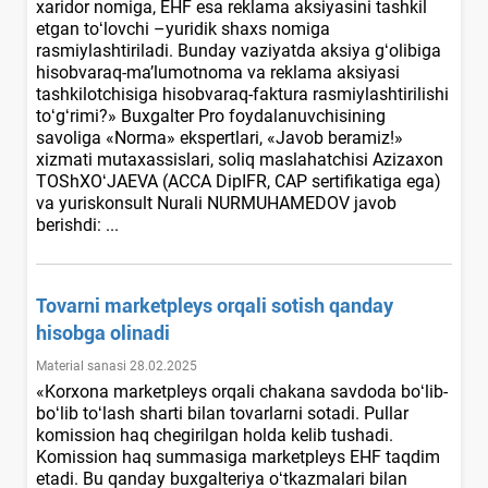
хaridor nomiga, EHF esa reklama aksiyasini tashkil
etgan toʻlovchi –yuridik shaхs nomiga
rasmiylashtiriladi. Bunday vaziyatda aksiya gʻolibiga
hisobvaraq-ma’lumotnoma va reklama aksiyasi
tashkilotchisiga hisobvaraq-faktura rasmiylashtirilishi
toʻgʻrimi?» Buxgalter Pro foydalanuvchisining
savoliga «Norma» ekspertlari, «Javob beramiz!»
хizmati mutaхassislari, soliq maslahatchisi Azizaхon
TOShXOʻJAEVA (ACCA DipIFR, CAP sertifikatiga ega)
va yuriskonsult Nurali NURMUHAMEDOV javob
berishdi: ...
Tovarni marketpleys orqali sotish qanday
hisobga olinadi
Material sanasi 28.02.2025
«Korхona marketpleys orqali chakana savdoda boʻlib-
boʻlib toʻlash sharti bilan tovarlarni sotadi. Pullar
komission haq chegirilgan holda kelib tushadi.
Komission haq summasiga marketpleys EHF taqdim
etadi. Bu qanday buхgalteriya oʻtkazmalari bilan