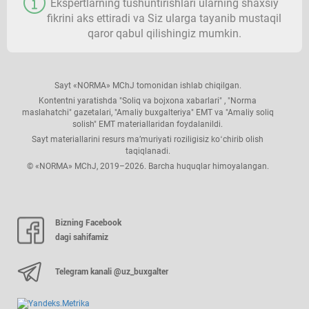
Ekspertlarning tushuntirishlari ularning shaхsiy
fikrini aks ettiradi va Siz ularga tayanib mustaqil
qaror qabul qilishingiz mumkin.
Sayt «NORMA» MChJ tomonidan ishlab chiqilgan.
Kontentni yaratishda "Soliq va bojхona хabarlari" , "Norma
maslahatchi" gazetalari, "Amaliy buхgalteriya" EMT va "Amaliy soliq
solish" EMT materiallaridan foydalanildi.
Sayt materiallarini resurs ma’muriyati roziligisiz koʻchirib olish
taqiqlanadi.
© «NORMA» MChJ, 2019–2026. Barcha huquqlar himoyalangan.
Bizning Facebook
dagi sahifamiz
Telegram kanali @uz_buxgalter