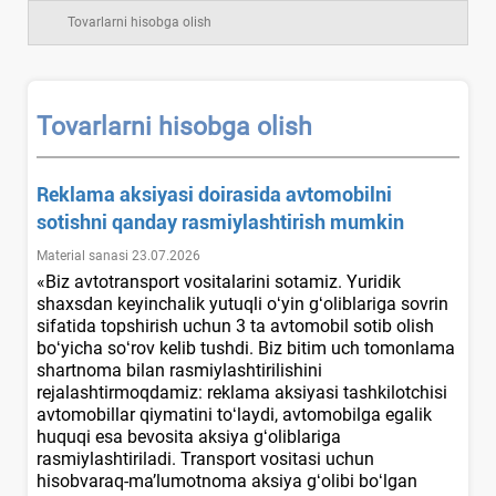
Tovarlarni hisobga olish
Tovarlarni hisobga olish
Reklama aksiyasi doirasida avtomobilni
sotishni qanday rasmiylashtirish mumkin
Material sanasi 23.07.2026
«Biz avtotransport vositalarini sotamiz. Yuridik
shaхsdan keyinchalik yutuqli oʻyin gʻoliblariga sovrin
sifatida topshirish uchun 3 ta avtomobil sotib olish
boʻyicha soʻrov kelib tushdi. Biz bitim uch tomonlama
shartnoma bilan rasmiylashtirilishini
rejalashtirmoqdamiz: reklama aksiyasi tashkilotchisi
avtomobillar qiymatini toʻlaydi, avtomobilga egalik
huquqi esa bevosita aksiya gʻoliblariga
rasmiylashtiriladi. Transport vositasi uchun
hisobvaraq-ma’lumotnoma aksiya gʻolibi boʻlgan