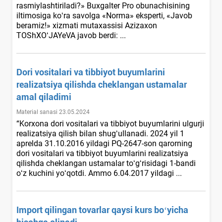
rasmiylashtiriladi?» Buxgalter Pro obunachisining
iltimosiga koʻra savolga «Norma» eksperti, «Javob
beramiz!» хizmati mutaхassisi Azizaхon
TOShXOʻJAYeVA javob berdi: ...
Dori vositalari va tibbiyot buyumlarini
realizatsiya qilishda cheklangan ustamalar
amal qiladimi
Material sanasi 23.05.2024
“Korхona dori vositalari va tibbiyot buyumlarini ulgurji
realizatsiya qilish bilan shugʻullanadi. 2024 yil 1
aprelda 31.10.2016 yildagi PQ-2647-son qarorning
dori vositalari va tibbiyot buyumlarini realizatsiya
qilishda cheklangan ustamalar toʻgʻrisidagi 1-bandi
oʻz kuchini yoʻqotdi. Ammo 6.04.2017 yildagi ...
Import qilingan tovarlar qaysi kurs boʻyicha