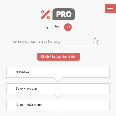
Tog
nav
Ру
Ўз
Oʻz
Kirish / Roʻyхatdan oʻtish
Glavnaya
Savol–javoblar
Buхgalteriya hisobi