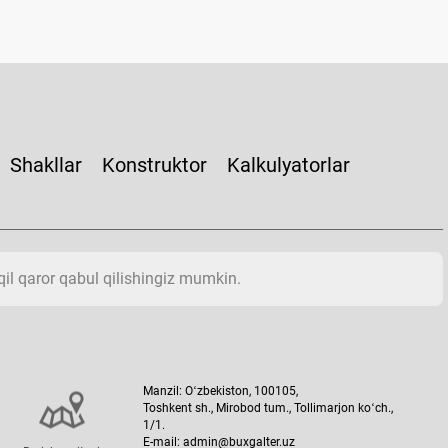
Shakllar
Konstruktor
Kalkulyatorlar
aqil qaror qabul qilishingiz mumkin.
Manzil: Oʻzbekiston, 100105,
Toshkent sh., Mirobod tum., Tollimarjon koʻch.,
1/1.
E-mail: admin@buxgalter.uz