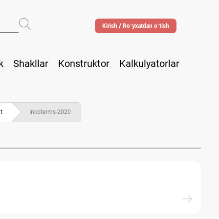
Kirish / Roʻyхatdan oʻtish
k
Shakllar
Konstruktor
Kalkulyatorlar
t
Inkoterms-2020