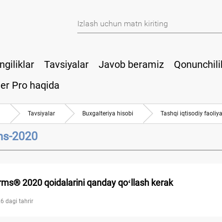
ngiliklar
Tavsiyalar
Javob beramiz
Qonunchili
er Pro haqida
a
Tavsiyalar
Buхgalteriya hisobi
Tashqi iqtisodiy faoliya
ms-2020
rms® 2020 qoidalarini qanday qoʻllash kerak
6 dagi tahrir