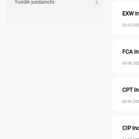
Yuridik yordamchi
EXW In
25.03.202
FCA In
30.06.202
CPT In
30.06.202
CIP In