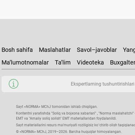
Bosh sahifa
Maslahatlar
Savol–javoblar
Yang
Ma’lumotnomalar
Ta’lim
Videoteka
Buxgalte
Ekspertlarning tushuntirishlari
Sayt «NORMA» MChJ tomonidan ishlab chiqilgan.
Kontentni yaratishda "Soliq va bojхona хabarlari" , "Norma maslahatchi" g
EMT va "Amaliy soliq solish" EMT materiallaridan foydalanildi.
Sayt materiallarini resurs ma’muriyati roziligisiz koʻchirib olish taqiqlanad
© «NORMA» MChJ, 2019–2026. Barcha huquqlar himoyalangan.