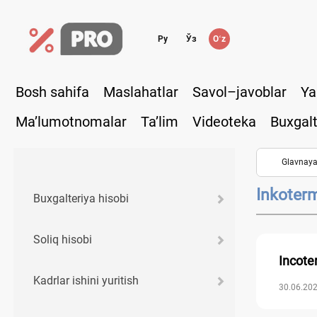
Ру
Ўз
Oʻz
Bosh sahifa
Maslahatlar
Savol–javoblar
Ya
Ma’lumotnomalar
Ta’lim
Videoteka
Buxgalt
Glavnay
Inkoter
Buхgalteriya hisobi
Soliq hisobi
Incote
Kadrlar ishini yuritish
30.06.202