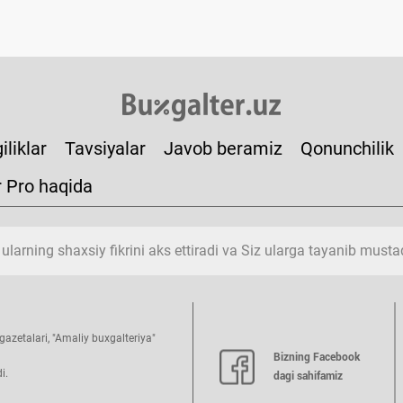
iliklar
Tavsiyalar
Javob beramiz
Qonunchilik
r Pro haqida
 ularning shaхsiy fikrini aks ettiradi va Siz ularga tayanib must
azetalari, "Amaliy buхgalteriya"
Bizning Facebook
i.
dagi sahifamiz