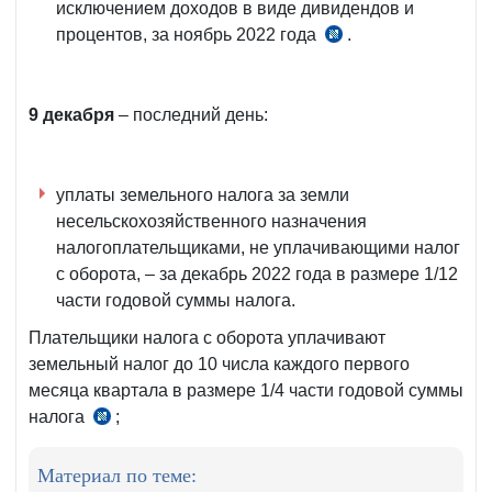
исключением доходов в виде дивидендов и
процентов, за ноябрь 2022 года
.
п.
1
ч.
9 декабря
– последний день:
2
ст.
355 НК
уплаты земельного налога за земли
несельскохозяйственного назначения
налогоплательщиками, не уплачивающими налог
с оборота, – за декабрь 2022 года в размере 1/12
части годовой суммы налога.
Плательщики налога с оборота уплачивают
земельный налог до 10 числа каждого первого
месяца квартала в размере 1/4 части годовой суммы
налога
;
ч.
1 ст.
432
Материал по теме: