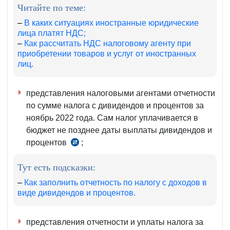
Читайте по теме:
4
НК
ст.
–
В каких ситуациях иностранные юридические
лица платят НДС;
273
–
Как рассчитать НДС налоговому агенту при
НК
приобретении товаров и услуг от иностранных
лиц.
представления налоговыми агентами отчетности
по сумме налога с дивидендов и процентов за
ноябрь 2022 года.
Сам налог уплачивается в
бюджет не позднее даты выплаты дивидендов и
процентов
;
чч.
5–
Тут есть подсказки:
6
ст.
–
Как заполнить отчетность по налогу с доходов в
виде дивидендов и процентов.
345
НК
представления отчетности и уплаты налога за