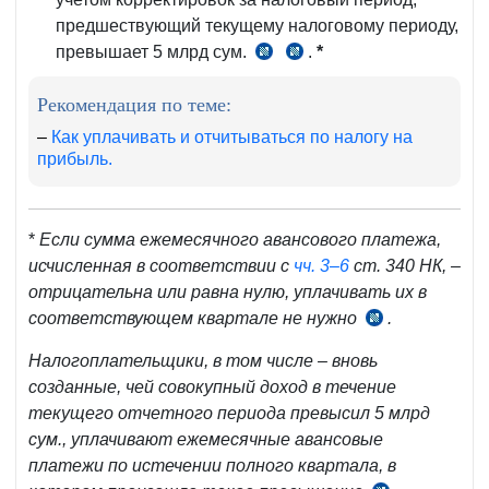
предшествующий текущему налоговому периоду,
превышает 5 млрд сум.
.
*
ч.
чч.
2
7–
Рекомендация по теме:
ст.
8
340
ст.
–
Как уплачивать и отчитываться по налогу на
прибыль.
НК
340
НК
*
Если сумма ежемесячного авансового платежа,
исчисленная в соответствии с
чч. 3–6
ст. 340 НК, –
отрицательна или равна нулю, уплачивать их в
соответствующем квартале не нужно
.
ч.
7
Налогоплательщики, в том числе – вновь
ст.
созданные, чей совокупный доход в течение
340
текущего отчетного периода превысил 5 млрд
НК
сум., уплачивают ежемесячные авансовые
платежи по истечении полного квартала, в