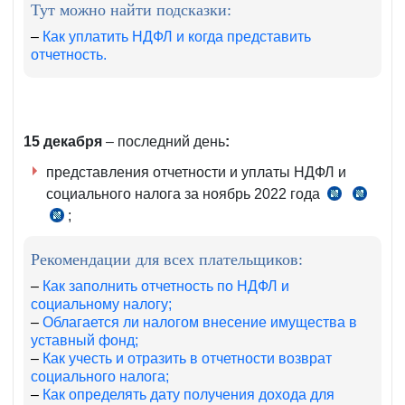
Тут можно найти подсказки:
прил.
№1
–
Как уплатить НДФЛ и когда представить
отчетность.
к
ПКМ
№595
от
15 декабря
– последний день
:
21.12.2004
г.
представления отчетности и уплаты НДФЛ и
социального налога за ноябрь 2022 года
п.
ст.
;
чч.
2
390
4–
ч.
НК
Рекомендации для всех плательщиков:
5
1
ст.
ст.
–
Как заполнить отчетность по НДФЛ и
социальному налогу;
407
389
–
Облагается ли налогом внесение имущества в
НК
НК
уставный фонд;
–
Как учесть и отразить в отчетности возврат
социального налога;
–
Как определять дату получения дохода для