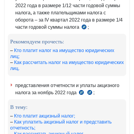
2022 года в размере 1/12 части годовой суммы
налога
,
а также плательщиками налога с
оборота – за IV квартал 2022 года в размере 1/4
части годовой суммы налога
;
ч.
6
Рекомендуем прочесть:
ст.
417
–
Кто платит налог на имущество юридических
лиц;
НК
–
Как рассчитать налог на имущество юридических
лиц.
представления отчетности и уплаты акцизного
налога за ноябрь 2022 года
;
ст.
ст.
292
293
В тему:
НК
НК
–
Кто платит акцизный налог;
–
Как уплатить акцизный налог и представить
отчетность;
–
Как рассчитать акцизный налог.