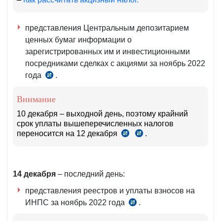
представления Центральным депозитарием
ценных бумаг информации о
зарегистрированных им и инвестиционными
посредниками сделках с акциями за ноябрь 2022
года
.
ч.
12
Внимание
ст.
133
10 декабря – выходной день, поэтому крайний
срок уплаты вышеперечисленных налогов
НК
переносится на 12 декабря
.
чч.
ч.
7–
6
8
ст.
ст.
86
5
НК
14 декабря
– последний день:
НК
представления реестров и уплаты взносов на
ИНПС за ноябрь 2022 года
.
п.
16