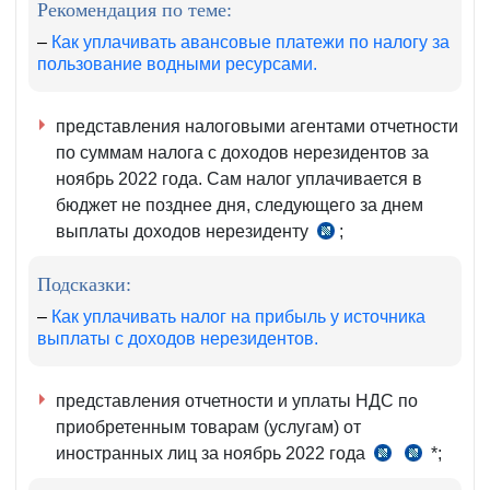
Рекомендация по теме:
–
Как уплачивать авансовые платежи по налогу за
пользование водными ресурсами.
представления налоговыми агентами отчетности
по суммам налога с доходов нерезидентов за
ноябрь 2022 года.
Сам налог уплачивается в
бюджет не позднее дня, следующего за днем
выплаты доходов нерезиденту
;
чч.
1–
Подсказки:
2
ст.
–
Как уплачивать налог на прибыль у источника
выплаты с доходов нерезидентов.
355
НК
представления отчетности и уплаты НДС по
приобретенным товарам (услугам) от
иностранных лиц за ноябрь 2022 года
*;
чч.
ст.
1–
259