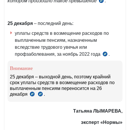
котором произошло такое превышение
.
ч.
8
ст.
340
25 декабря
– последний день:
НК
уплаты средств в возмещение расходов по
выплаченным пенсиям, назначенным
вследствие трудового увечья или
профзаболевания, за ноябрь 2022 года
.
п.
17
Внимание
Положения,
рег.
25 декабря – выходной день, поэтому крайний
срок уплаты средств в возмещение расходов по
МЮ
выплаченным пенсиям переносится на 26
№2836
декабря
.
чч.
ч.
от
7–
6
03.11.2016
8
ст.
г.
Татьяна ЛЫМАРЕВА,
ст.
86
5
НК
эксперт «Нормы»
НК