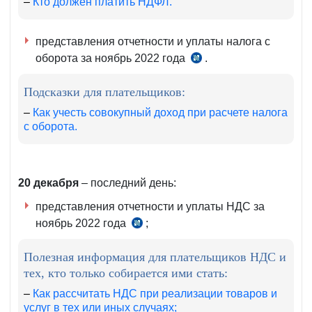
–
Кто должен платить НДФЛ.
представления отчетности и уплаты налога с
оборота за ноябрь 2022 года
.
чч.
3–
Подсказки для плательщиков:
4
ст.
–
Как учесть совокупный доход при расчете налога
с оборота.
470
НК
20 декабря
– последний день:
представления отчетности и уплаты НДС за
ноябрь 2022 года
;
чч.
1–
Полезная информация для плательщиков НДС и
4
тех, кто только собирается ими стать:
ст.
273
–
Как рассчитать НДС при реализации товаров и
услуг в тех или иных случаях;
НК