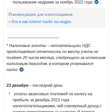
пользование недрами за ноябрь 2022 года
;
чч.
3–
Рекомендация для плательщиков:
4
ст.
–
Кто и как платит налог на недра.
454
НК
_______________________
*
Налоговые агенты – неплательщики НДС
представляют отчетность по месту учета не
позднее 20 числа месяца, следующего за истекшим
налоговым периодом, в котором уплачивался
налог
.
ч.
4
ст.
23 декабря
– последний день:
273
уплаты авансовых платежей по налогу на
НК
прибыль за декабрь 2022 года
налогоплательщиками, чей совокупный доход с
учетом корректировок за налоговый период,