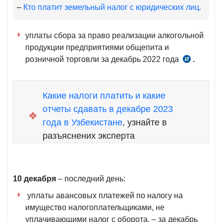
НК
–
Кто платит земельный налог с юридических лиц.
уплаты сбора за право реализации алкогольной
продукции предприятиями общепита и
розничной торговли за декабрь 2022 года
.
ч.
5
ст.
Какие налоги платить и какие
460
отчеты сдавать в декабре 2023
НК
❖
года в Узбекистане
, узнайте в
разъяснених эксперта
10 декабря
– последний день:
уплаты авансовых платежей по налогу на
имущество налогоплательщиками, не
уплачивающими налог с оборота, – за декабрь