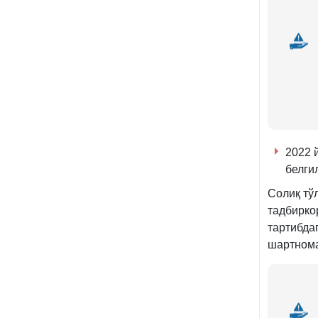
2022 
белги
Солиқ тў
тадбирко
тартибда
шартнома