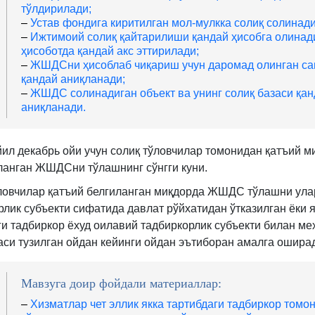
қ.
5-
тўлдирилади;
–
Устав фондига киритилган мол-мулкка солиқ солинад
2-
қ.
–
Ижтимоий солиқ қайтарилиши қандай ҳисобга олинад
б.
ҳисоботда қандай акс эттирилади;
–
ЖШДСни ҳисоблаб чиқариш учун даромад олинган са
қандай аниқланади;
–
ЖШДС солинадиган объект ва унинг солиқ базаси қан
аниқланади.
йил декабрь ойи учун солиқ тўловчилар томонидан қатъий м
ланган ЖШДСни тўлашнинг сўнгги куни.
ловчилар қатъий белгиланган миқдорда ЖШДС тўлашни ула
рлик субъекти сифатида давлат рўйхатидан ўтказилган ёки я
ги тадбиркор ёхуд оилавий тадбиркорлик субъекти билан ме
си тузилган ойдан кейинги ойдан эътиборан амалга ошира
Мавзуга доир фойдали материаллар:
–
Хизматлар чет эллик якка тартибдаги тадбиркор томо