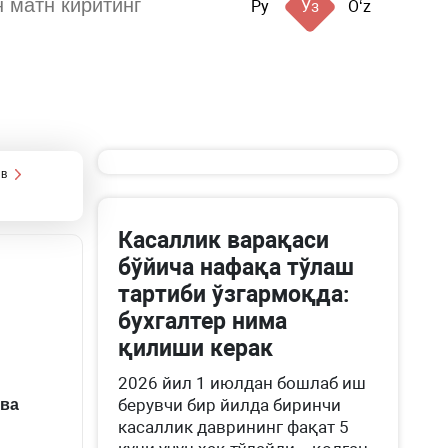
Ру
Ўз
Oʻz
в
Касаллик варақаси
бўйича нафақа тўлаш
тартиби ўзгармоқда:
бухгалтер нима
қилиши керак
2026 йил 1 июлдан бошлаб иш
берувчи бир йилда биринчи
 ва
касаллик даврининг фақат 5