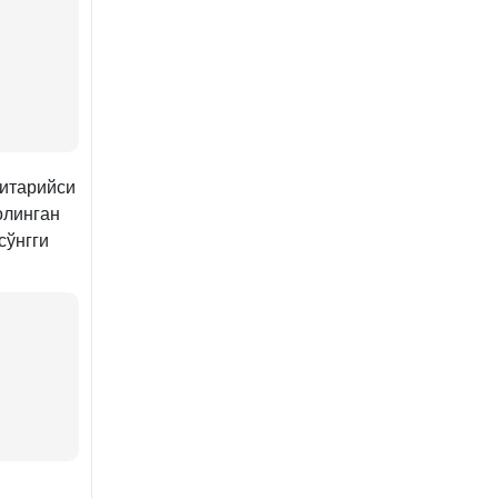
зитарийси
олинган
сўнгги