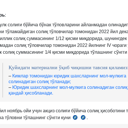
460-
м.
рь
:
5-
қ.
улк солиғи бўйича бўнак тўловларини айланмадан олинади
ни тўламайдиган солиқ тўловчилар томонидан 2022 йил дек
йиллик солиқ суммасининг 1/12 қисми миқдорида, шунингдек
мадан солиқ тўловчилар томонидан 2022 йилнинг IV чораги 
к солиқ суммасининг 1/4 қисми миқдорида тўлашнинг сўнгги
Қуйидаги материални ўқиб чиқишни тавсия қиламиз
–
Кимлар томонидан юридик шахсларнинг мол-мулкига
солинадиган солиқ тўланади;
–
Юридик шахсларнинг мол-мулкига солинадиган солиқ
қандай ҳисобланади.
йил ноябрь ойи учун акциз солиғи бўйича солиқ ҳисоботини 
ва тўловни тўлашнинг сўнгги куни
.
СК
СК
292-
293-