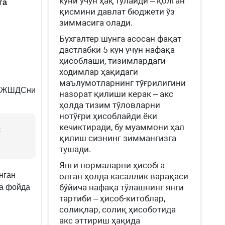
куни учун ҳақ тўлайди – қолган
га
қисмини давлат бюджети ўз
зиммасига олади.
Бухгалтер шунга асосан фақат
дастлабки 5 кун учун нафақа
ҳисоблаши, тизимлардаги
ходимлар ҳақидаги
маълумотларнинг тўғрилигини
ан ЖШДСни
назорат қилиши керак – акс
ҳолда тизим тўловларни
нотўғри ҳисоблайди ёки
кечиктиради, бу муаммони ҳал
:
қилиш сизнинг зиммангизга
тушади.
Янги нормаларни ҳисобга
нган
олган ҳолда касаллик варақаси
бўйича нафақа тўлашнинг янги
ча фойда
тартиби – ҳисоб-китоблар,
солиқлар, солиқ ҳисоботида
акс эттириш ҳақида