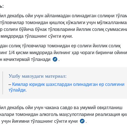
ь:
2-
қ.
йил декабрь ойи учун айланмадан олинадиган солиқни тўла
1-
 тўловчилар томонидан қишлоқ хўжалиги учун мўлжалланма
б.
ер солиғи бўйича бўнак тўловларини йиллик солиқ суммасини
 миқдорида тўлашнинг сўнгги куни.
ан солиқ тўловчилар томонидан ер солиғи йиллик солиқ
инг 1/4 қисми миқдорида йилнинг ҳар чораги биринчи ойини
н кечиктирмай тўланади
.
СК
432-
м.
Ушбу мавзудаги материал:
1-
–
Кимлар юридик шахслардан олинадиган ер солиғини
қ.
тўлайди.
йил декабрь ойи учун чакана савдо ва умумий овқатланиш
налари томонидан алкоголь маҳсулотларини реализация қ
и учун йиғимни тўлашнинг сўнгги куни
.
СК