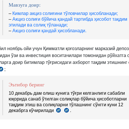
м.
м.
Мавзуга доир:
–
Кимлар акциз солиғини тўловчилар ҳисобланади;
–
Акциз солиғи бўйича қандай тартибда ҳисобот тақдим
этилади ва солиқ тўланади;
–
Акциз солиғи қандай ҳисобланади.
йил ноябрь ойи учун Қимматли қоғозларнинг марказий депо
идан ўзи ва инвестиция воситачилари томонидан рўйхатга 
ларга доир битимлар тўғрисидаги ахборот тақдим этишнинг 
;
СК
133-
м.
Эътибор беринг
12-
10 декабрь дам олиш кунига тўғри келганлиги сабабли
қ.
юқорида санаб ўтилган солиқлар бўйича ҳисоботларни
тақдим этиш ва солиқларни тўлашнинг сўнгги куни 12
декабрга кўчирилади
.
СК
СК
5-
86-
м.
м.
7–
6-