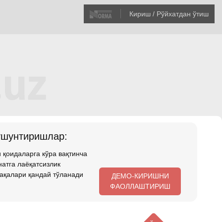
Кириш / Рўйхатдан ўтиш
ушунтиришлар:
 қоидаларга кўра вақтинча
атга лаёқатсизлик
ақалари қандай тўланади
ДЕМО-КИРИШНИ
ФАОЛЛАШТИРИШ