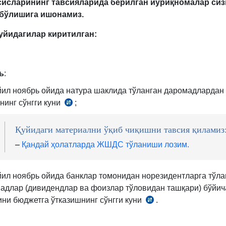
сисларининг тавсияларида берилган йўриқномалар сиз
 бўлишига ишонамиз
.
уйидагилар киритилган:
ь
:
йил ноябрь ойида натура шаклида тўланган даромадлард
нинг сўнгги куни
;
СК
390-
м.
Қуйидаги материални ўқиб чиқишни тавсия қиламиз
2-
–
Қандай ҳолатларда ЖШДС тўланиши лозим.
қ.
йил ноябрь ойида банклар томонидан норезидентларга тўла
адлар (дивидендлар ва фоизлар тўловидан ташқари) бўйи
ини бюджетга ўтказишнинг сўнгги куни
.
СК
355-
м.