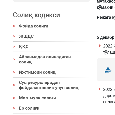
мутахас
кўмакчи
Солиқ кодекси
Режага қ
Фойда солиғи
ЖШДС
5 декабр
ҚҚС
2022 
тўлаш
Айланмадан олинадиган
солиқ
Ижтимоий солиқ
Сув ресурсларидан
фойдаланганлик учун солиқ
2022 
даром
Мол-мулк солиғи
солиғ
Ер солиғи