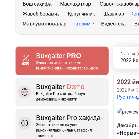
Бош саҳифа
Маслаҳатлар
Савол–жавобла
Кон
Жавоб берамиз
Қонунчилик
Шакллар
Таълим
Маълумотномалар
Видеотека
Bu
Buxgalter
PRO
Главная
2022 йи
Электрон эксперт тизими
кенгайтирилган имкониятлар билан
2022 й
Buxgalter
Demo
2022 йил 
Buxgalter Pro сайтига бепул
Рус тили
демо‑кириш имконияти
Buxgalter Pro ҳақида
Эксперт тизими ва унинг
Д
екабр
ь
имкониятлари билан батафсил
«Норм
а
»
танишинг