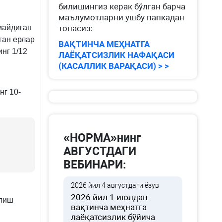
билишингиз керак бўлган барча
маълумотларни ушбу папкадан
майдиган
топасиз:
ган ерлар
ВАҚТИНЧА МЕҲНАТГА
нг 1/12
ЛАЁҚАТСИЗЛИК НАФАҚАСИ
(КАСАЛЛИК ВАРАҚАСИ) > >
нг 10-
«НОРМА»нинг
АВГУСТДАГИ
ВЕБИНАРИ:
2026 йил 4 августдаги ёзув
2026 йил 1 июлдан
илиш
вақтинча меҳнатга
лаёқатсизлик бўйича