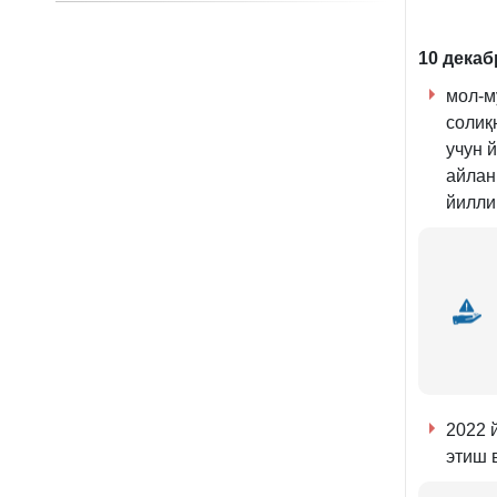
10 декаб
мол-м
солиқ
учун 
айлан
йилли
2022 
этиш 