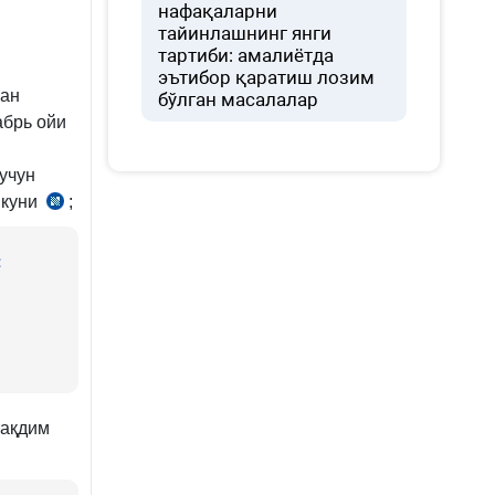
нафақаларни
тайинлашнинг янги
тартиби: амалиётда
эътибор қаратиш лозим
ган
бўлган масалалар
абрь ойи
учун
 куни
;
СК
417-
м.
:
6-
қ.
тақдим