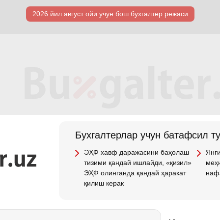
2026 йил август ойи учун бош бухгалтер режаси
Бухгалтерлар учун батафсил т
ЭҲФ хавф даражасини баҳолаш
Янги
тизими қандай ишлайди, «қизил»
меҳн
ЭҲФ олинганда қандай ҳаракат
наф
қилиш керак