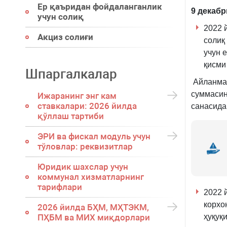
Ер қаъридан фойдаланганлик
9 декабр
учун солиқ
2022 
Акциз солиғи
солиқ
учун 
қисми
Шпаргалкалар
Айланмад
суммасин
Ижаранинг энг кам
ставкалари: 2026 йилда
санасида
қўллаш тартиби
ЭРИ ва фискал модуль учун
тўловлар: реквизитлар
Юридик шахслар учун
коммунал хизматларнинг
тарифлари
2022 
корхо
2026 йилда БҲМ, МҲТЭКМ,
ПҲБМ ва МИХ миқдорлари
ҳуқуқ