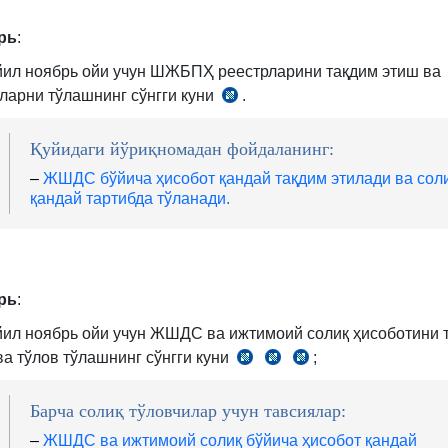
8-
қ.
қ.
рь
:
йил ноябрь ойи учун ШЖБПҲ реестрларини тақдим этиш ва
ларни тўлашнинг сўнгги куни
.
ВМнинг
21.12.2004
йилдаги
Қуйидаги йўриқномадан фойдаланинг:
595-
–
ЖШДС бўйича ҳисобот қандай тақдим этилади ва сол
сон
қандай тартибда тўланади.
қарорига
1-
илова
16-
рь
:
б.
йил ноябрь ойи учун ЖШДС ва ижтимоий солиқ ҳисоботини 
ва тўлов тўлашнинг сўнгги куни
;
СК
СК
СК
389-
390-
407-
м.
м.
м.
Барча солиқ тўловчилар учун тавсиялар:
1-
4-
–
ЖШДС ва ижтимоий солиқ бўйича ҳисобот қандай