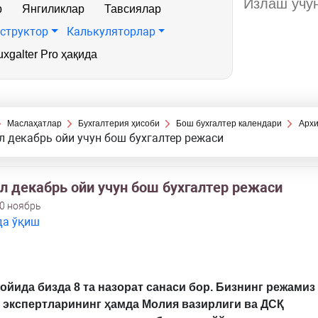
р
Янгиликлар
Тавсиялар
структор
Калькуляторлар
xgalter Pro ҳақида
Маслаҳатлар
Бухгалтерия ҳисоби
Бош бухгалтер календари
Архи
л декабрь ойи учун бош бухгалтер режаси
ил декабрь ойи учун бош бухгалтер режаси
30 ноябрь
да ўқиш
 ойида бизда
8
та назорат санаси бор
.
Бизнинг режамиз
экспертларининг ҳамда Молия вазирлиги ва ДСҚ