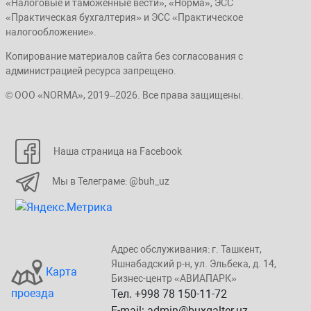
«Налоговые и таможенные вести», «Норма», ЭСС
«Практическая бухгалтерия» и ЭСС «Практическое
налогообложение».
Копирование материалов сайта без согласования с
администрацией ресурса запрещено.
© ООО «NORMA», 2019–2026. Все права защищены.
Наша страница на Facebook
Мы в Телеграме: @buh_uz
Адрес обслуживания: г. Taшкент,
Яшнaбaдский p-н, yл. Эльбeка, д. 14,
Карта
Бизнеc-центp «ABИАПAPК»
проезда
Тел. +998 78 150-11-72
E-mail: admin@buxgalter.uz