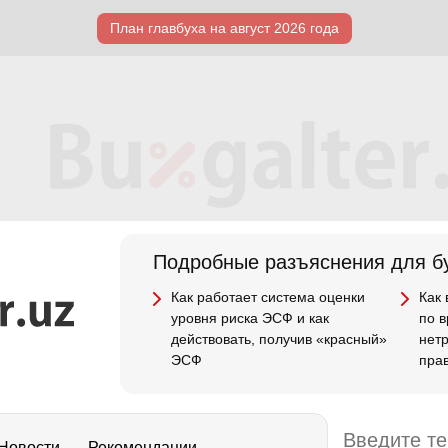
План главбуха на август 2026 года
Подробные разъяснения для бу
Как работает система оценки
Как
уровня риска ЭСФ и как
по 
действовать, получив «красный»
нет
ЭСФ
пра
Новости
Рекомендации