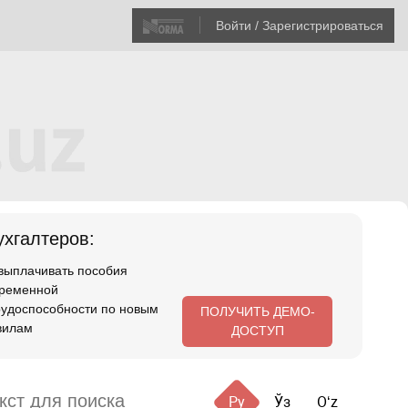
Войти / Зарегистрироваться
хгалтеров:
 выплачивать пособия
временной
рудоспособности по новым
ПОЛУЧИТЬ ДЕМО-
вилам
ДОСТУП
Ру
Ўз
Oʻz