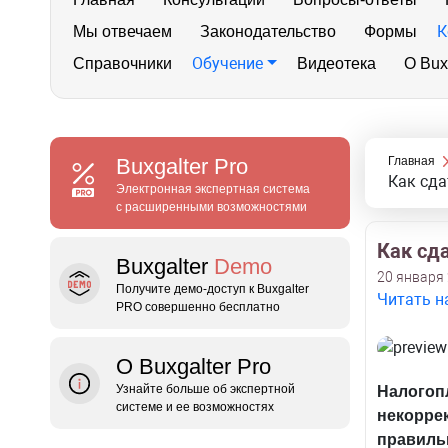
К
Мы отвечаем
Законодательство
Формы
Обучение
Справочники
Видеотека
О Bux
Buxgalter
Pro
Главная
Как сда
Электронная экспертная система
с расширенными возможностями
Как сда
Buxgalter
Demo
20 января 
Получите демо‑доступ к Buxgalter
Читать н
PRO совершенно бесплатно
О Buxgalter Pro
Узнайте больше об экспертной
Налогоп
системе и ее возможностях
некоррек
правиль