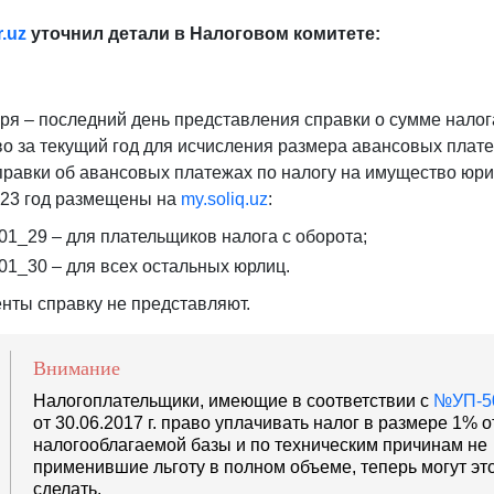
r
.
uz
уточнил детали в Налоговом комитете:
аря – последний день представления справки о сумме налог
о за текущий год для исчисления размера авансовых плат
равки об авансовых платежах по налогу на имущество юри
023 год размещены на
my.soliq.uz
:
1_29 – для плательщиков налога с оборота;
1_30 – для всех остальных юрлиц.
нты справку не представляют.
Внимание
Налогоплательщики, имеющие в соответствии с
№УП-5
от 30.06.2017 г. право уплачивать налог в размере 1% о
налогооблагаемой базы и по техническим причинам не
применившие льготу в полном объеме, теперь могут эт
сделать.