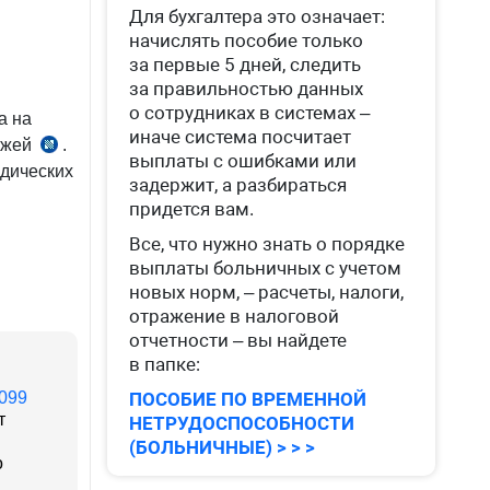
Для бухгалтера это означает:
начислять пособие только
за первые 5 дней, следить
за правильностью данных
о сотрудниках в системах –
а на
иначе система посчитает
ежей
.
ч.
выплаты с ошибками или
дических
5
задержит, а разбираться
ст.
придется вам.
417
Все, что нужно знать о порядке
НК
выплаты больничных с учетом
новых норм, – расчеты, налоги,
отражение в налоговой
отчетности – вы найдете
в папке:
099
ПОСОБИЕ ПО ВРЕМЕННОЙ
т
НЕТРУДОСПОСОБНОСТИ
(БОЛЬНИЧНЫЕ) > > >
о