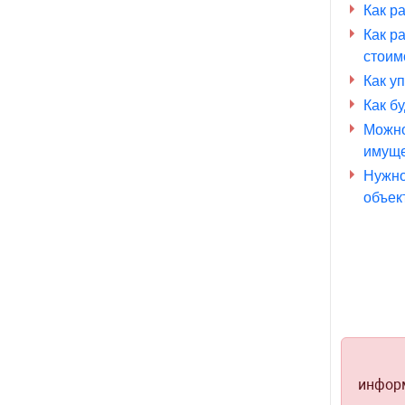
Как р
Как р
стоим
Как у
Как б
Можно
имуще
Нужно
объек
информ