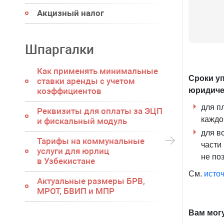
Акцизный налог
Шпаргалки
Как применять минимальные
С
роки у
ставки аренды с учетом
коэффициентов
юридиче
для п
Реквизиты для оплаты за ЭЦП
каждо
и фискальный модуль
для в
Тарифы на коммунальные
части
услуги для юрлиц
не по
в Узбекистане
См.
исто
Актуальные размеры БРВ,
МРОТ, БВИП и МПР
Вам мог