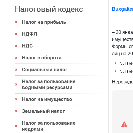
Налоговый кодекс
Buxgalte
Налог на прибыль
– 20 янв
НДФЛ
имуществ
НДС
Формы сп
лиц на 2
Налог с оборота
№1040
Социальный налог
№1040
Налог за пользование
Нерезиде
водными ресурсами
Налог на имущество
Земельный налог
Налог за пользование
недрами