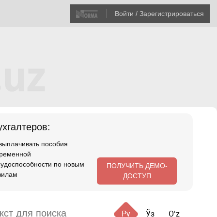
Войти / Зарегистрироваться
хгалтеров:
 выплачивать пособия
временной
рудоспособности по новым
ПОЛУЧИТЬ ДЕМО-
вилам
ДОСТУП
Ру
Ўз
Oʻz