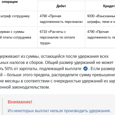
операции
Дебет
Кредит
 штраф сотруднику
4790 «Прочая
9330 «Взысканны
задолженность персонала»
штрафы, пени и н
ержан с суммы
6710 «Расчеты с
4790 «Прочая
й платы сотрудника
персоналом по оплате
задолженность п
труда»
ерживают из суммы, остающейся после удержания всех
ьных налогов и сборов. Общий размер удержаний не может
ь 50% от зарплаты, подлежащей выплате
. Если размер
ст.
й – больше этого предела, распределите сумму превышени
269–
е месяцы в соответствии с очередностью удержаний из за
270
енной законодательством.
ТК
Внимание!
Из некоторых выплат нельзя производить удержания.