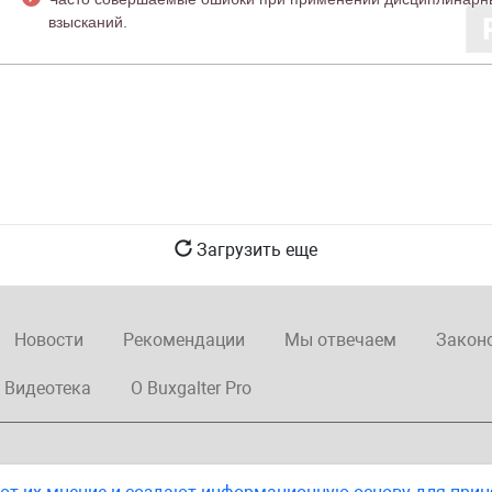
взысканий.
Загрузить еще
Новости
Рекомендации
Мы отвечаем
Закон
Видеотека
О Buxgalter Pro