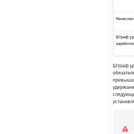
Начислен
Штраф уд
заработно
Штраф уд
обязател
превышат
удержани
следующи
установл