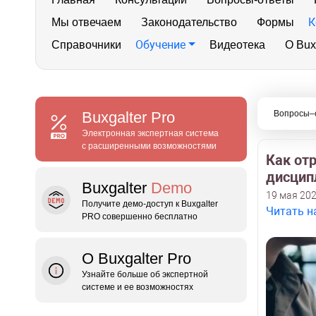
К
Мы отвечаем
Законодательство
Формы
Обучение
Справочники
Видеотека
О Bux
Buxgalter
Pro
Вопросы–
Электронная экспертная система
с расширенными возможностями
Как от
дисцип
Buxgalter
Demo
19 мая 202
Получите демо‑доступ к Buxgalter
Читать н
PRO совершенно бесплатно
О Buxgalter Pro
Узнайте больше об экспертной
системе и ее возможностях