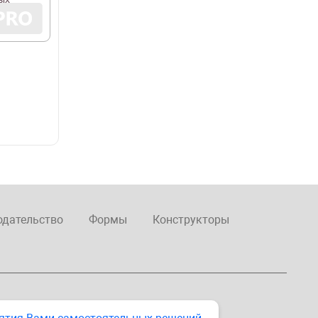
одательство
Формы
Конструкторы