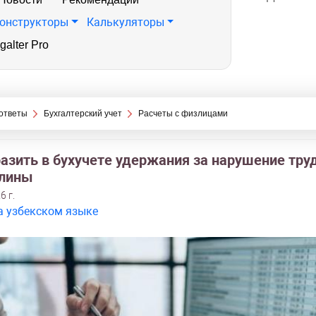
онструкторы
Калькуляторы
galter Pro
ответы
Бухгалтерский учет
Расчеты с физлицами
разить в бухучете удержания за нарушение тру
лины
6 г.
а узбекском языке