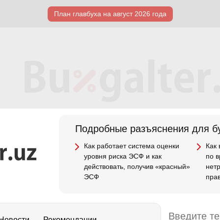
План главбуха на август 2026 года
Подробные разъяснения для бу
Как работает система оценки
Как
уровня риска ЭСФ и как
по 
действовать, получив «красный»
нет
ЭСФ
пра
Новости
Рекомендации