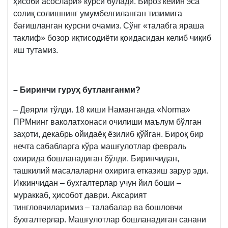
ҳисоби асослари» курси бўлади. Бироз кейин эса
солиқ солишнинг умумбелгиланган тизимига
бағишланган курсни очамиз. Сўнг «талабга яраша
таклиф» бозор иқтисодиёти қоидасидан келиб чиқиб
иш тутамиз.
– Биринчи гуруҳ бутланганми?
– Деярли тўлди. 18 киши Наманганда «Norma»
ПРМнинг ваколатхонаси очилиши маълум бўлган
заҳоти, декабрь ойидаёқ ёзилиб қўйган. Бироқ бир
нечта сабабларга кўра машғулотлар февраль
охирида бошланадиган бўлди. Биринчидан,
ташкилий масалаларни охирига етказиш зарур эди.
Иккинчидан – бухгалтерлар учун йил боши –
мураккаб, ҳисобот даври. Аксарият
тингловчиларимиз – талабалар ва бошловчи
бухгалтерлар. Машғулотлар бошланадиган санани