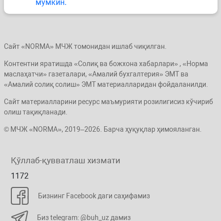
мумкин.
Сайт «NORMA» МЧЖ томонидан ишлаб чиқилган.
Контентни яратишда «Солиқ ва божхона хабарлари» , «Норма
маслаҳатчи» газеталари, «Амалий бухгалтерия» ЭМТ ва
«Амалий солиқ солиш» ЭМТ материалларидан фойдаланилди.
Сайт материалларини ресурс маъмурияти розилигисиз кўчириб
олиш тақиқланади.
© МЧЖ «NORMA», 2019–2026. Барча ҳуқуқлар ҳимояланган.
Қўллаб-қувватлаш хизмати
1172
Бизнинг Facebook даги саҳифамиз
Биз telegram: @buh_uz дамиз