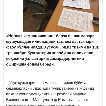
«Norma» компаниясининг барча ишланмалари,
шу жумладан инновацион таълим дастаклари
фаол қўлланилади. Хусусан, bir.uz тизими ва 1uz
тренажёри бухгалтерия ҳисоби ва солиқ солиш
соҳасини ўзлаштириш самарадорлигини
оширишда ёрдам беради.
– Ўқув курсларини ва малака ошириш бўйича
семинарларни ўтказишга тўлиқ тайёрмиз, – дейди
ваколатхона ўқув қисмининг раҳбари Марина
Вишневская. – Машғулотлар Наманган саноат
коллежидаги ижарага олинган хоналарда