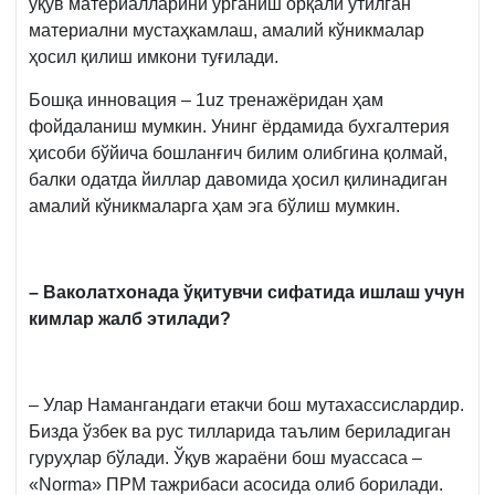
ўқув материалларини ўрганиш орқали ўтилган
материални мустаҳкамлаш, амалий кўникмалар
ҳосил қилиш имкони туғилади.
Бошқа инновация – 1uz тренажёридан ҳам
фойдаланиш мумкин. Унинг ёрдамида бухгалтерия
ҳисоби бўйича бошланғич билим олибгина қолмай,
балки одатда йиллар давомида ҳосил қилинадиган
амалий кўникмаларга ҳам эга бўлиш мумкин.
– Ваколатхонада ўқитувчи сифатида ишлаш учун
кимлар жалб этилади?
– Улар Намангандаги етакчи бош мутахассислардир.
Бизда ўзбек ва рус тилларида таълим бериладиган
гуруҳлар бўлади. Ўқув жараёни бош муассаса –
«Norma» ПРМ тажрибаси асосида олиб борилади.