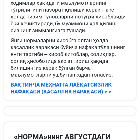
ходимлар ҳақидаги маълумотларнинг
тўғрилигини назорат қилиши керак – акс
ҳолда тизим тўловларни нотўғри ҳисоблайди
ёки кечиктиради, бу муаммони ҳал қилиш
сизнинг зиммангизга тушади.
Янги нормаларни ҳисобга олган ҳолда
касаллик варақаси бўйича нафақа тўлашнинг
янги тартиби – ҳисоб-китоблар, солиқлар,
солиқ ҳисоботида акс эттириш ҳақида
билишингиз керак бўлган барча
маълумотларни ушбу папкадан топасиз:
ВАҚТИНЧА МЕҲНАТГА ЛАЁҚАТСИЗЛИК
НАФАҚАСИ (КАСАЛЛИК ВАРАҚАСИ) > >
«НОРМА»нинг АВГУСТДАГИ