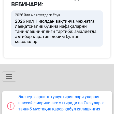
ВЕБИНАРИ:
2026 йил 4 августдаги ёзув
2026 йил 1 июлдан вақтинча меҳнатга
лаёқатсизлик бўйича нафақаларни
тайинлашнинг янги тартиби: амалиётда
эътибор қаратиш лозим бўлган
масалалар
Экспертларнинг тушунтиришлари уларнинг
шахсий фикрини акс эттиради ва Сиз уларга
таяниб мустақил қарор қабул қилишингиз