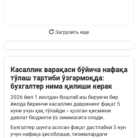
Загрузить еще
Касаллик варақаси бўйича нафақа
тўлаш тартиби ўзгармоқда:
бухгалтер нима қилиши керак
2026 йил 1 июлдан бошлаб иш берувчи бир
йилда биринчи касаллик даврининг фақат 5
куни учун ҳақ тўлайди – қолган қисмини
давлат бюджети ўз зиммасига олади.
Бухгалтер шунга асосан фақат дастлабки 5 кун
учун нафақа ҳисоблаши, тизимлардаги