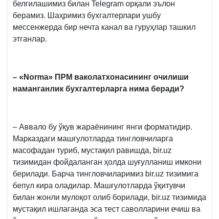
белгилашимиз билан Telegram орқали эълон
берамиз. Шаҳримиз бухгалтерлари ушбу
мессенжерда бир нечта канал ва гуруҳлар ташкил
этганлар.
– «Norma» ПРМ ваколатхонасининг очилиши
наманганлик бухгалтерларга нима беради?
– Аввало бу ўқув жараёнининг янги форматидир.
Марказдаги машғулотларда тингловчиларга
масофадан туриб, мустақил равишда, bir.uz
тизимидан фойдаланган ҳолда шуғулланиш имкони
берилади. Барча тингловчиларимиз bir.uz тизимига
бепул кира оладилар. Машғулотларда ўқитувчи
билан жонли мулоқот олиб борилади, bir.uz тизимида
мустақил ишлаганда эса тест саволларини ечиш ва