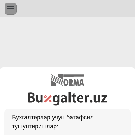
Бухгалтерлар учун батафсил
тушунтиришлар: