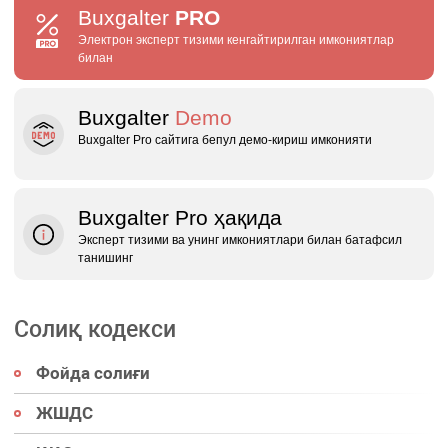
Buxgalter
PRO
Электрон эксперт тизими кенгайтирилган имкониятлар
билан
Buxgalter
Demo
Buxgalter Pro сайтига бепул демо‑кириш имконияти
Buxgalter Pro ҳақида
Эксперт тизими ва унинг имкониятлари билан батафсил
танишинг
Солиқ кодекси
Фойда солиғи
ЖШДС