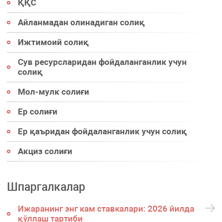
ҚҚС
Айланмадан олинадиган солиқ
Ижтимоий солиқ
Сув ресурсларидан фойдаланганлик учун
солиқ
Мол-мулк солиғи
Ер солиғи
Ер қаъридан фойдаланганлик учун солиқ
Акциз солиғи
Шпаргалкалар
Ижаранинг энг кам ставкалари: 2026 йилда
қўллаш тартиби