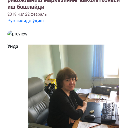
ривожланиш марказининг ваколатхонаси
иш бошлайди
2019 йил 22 февраль
Рус тилида ўқиш
Унда