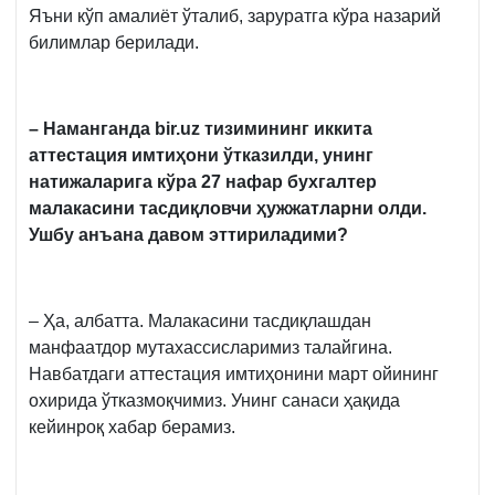
Яъни кўп амалиёт ўталиб, заруратга кўра назарий
билимлар берилади.
– Наманганда bir.uz тизимининг иккита
аттестация имтиҳони ўтказилди, унинг
натижаларига кўра 27 нафар бухгалтер
малакасини тасдиқловчи ҳужжатларни олди.
Ушбу анъана давом эттириладими?
– Ҳа, албатта. Малакасини тасдиқлашдан
манфаатдор мутахассисларимиз талайгина.
Навбатдаги аттестация имтиҳонини март ойининг
охирида ўтказмоқчимиз. Унинг санаси ҳақида
кейинроқ хабар берамиз.