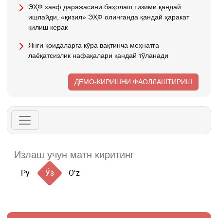
ЭҲФ хавф даражасини баҳолаш тизими қандай
ишлайди, «қизил» ЭҲФ олинганда қандай ҳаракат
қилиш керак
Янги қоидаларга кўра вақтинча меҳнатга
лаёқатсизлик нафақалари қандай тўланади
ДЕМО-КИРИШНИ ФАОЛЛАШТИРИШ
Ру
Ўз
Oʻz