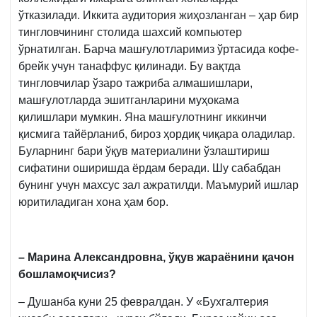
ўтказилади. Иккита аудитория жиҳозланган – ҳар бир
тингловчининг столида шахсий компьютер
ўрнатилган. Барча машғулотларимиз ўртасида кофе-
брейк учун танаффус қилинади. Бу вақтда
тингловчилар ўзаро тажриба алмашишлари,
машғулотларда эшитганларини муҳокама
қилишлари мумкин. Яна машғулотнинг иккинчи
қисмига тайёрланиб, бироз ҳордиқ чиқара оладилар.
Буларнинг бари ўқув материалини ўзлаштириш
сифатини оширишда ёрдам беради. Шу сабабдан
бунинг учун махсус зал ажратилди. Маъмурий ишлар
юритиладиган хона ҳам бор.
– Марина Александровна, ўқув жараёнини қачон
бошламоқчисиз?
– Душанба куни 25 февралдан. У «Бухгалтерия