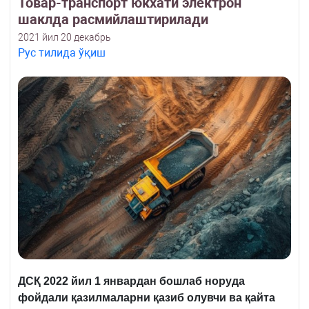
Товар-транспорт юкхати электрон
шаклда расмийлаштирилади
2021 йил 20 декабрь
Рус тилида ўқиш
ДСҚ 2022 йил 1 январдан бошлаб норуда
фойдали қазилмаларни қазиб олувчи ва қайта