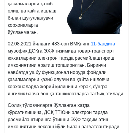
қазилмаларни қазиб
олиш ва қайта ишлаш
билан шуғулланувчи
корхоналарга
йўлланмаган.
02.08.2021 йилдаги 483-сон ВМҚнинг
11-бандига
мувофиқ ДСҚга ЭҲФ тизимида товар-транспорт
юкхатларини электрон тарзда расмийлаштириш
имкониятини яратиш топширилган. Биринчи
навбатда ушбу функционал норуда фойдали
қазилмаларни қазиб олувчи ва қайта ишловчи
корхоналарда жорий қилиниши керак, сўнгра
янгилик барча бошқа ташкилотларга татбиқ этилади.
Солиқ тўловчиларга йўлланган хатда
кўрсатилишича, ДСҚ ТТЮни электрон тарзда
расмийлаштиришга ўтишни ЭҲФ тақдим этиш
имкониятини чеклаш йўли билан рағбатлантиради.