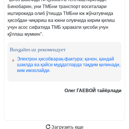
Бинобарин, уни ТМБни транспорт воситалари
иштирокида олиб ўтишда ТМБни юк жўнатувчида
ҳисобдан чиқариш ва юкни олувчида кирим қилиш
учун асос сифатида ТМБ ҳаракати ҳисоби учун
қўллаш мумкин”.
Buxgalter.uz рекомендует
Электрон ҳисобварақ-фактура: қачон, қандай
шаклда ва қайси муддатларда тақдим қилинади,
ким имзолайди.
Олег ГАЕВОЙ тайёрлади
Загрузить еще