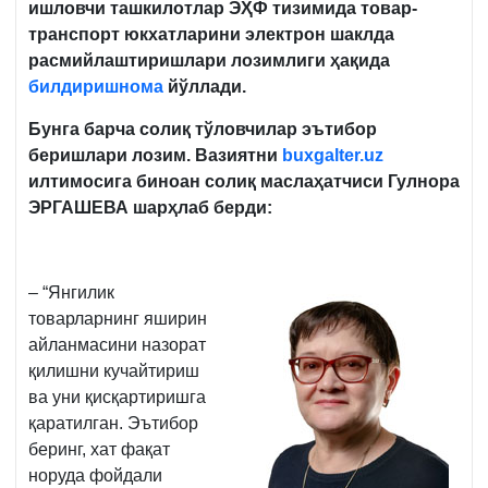
ишловчи ташкилотлар ЭҲФ тизимида товар-
транспорт юкхатларини электрон шаклда
расмийлаштиришлари лозимлиги ҳақида
билдиришнома
йўллади.
Бунга барча солиқ тўловчилар эътибор
беришлари лозим. Вазиятни
buxgalter.uz
илтимосига биноан солиқ маслаҳатчиси
Гулнора
ЭРГАШЕВА шарҳлаб берди:
– “Янгилик
товарларнинг яширин
айланмасини назорат
қилишни кучайтириш
ва уни қисқартиришга
қаратилган. Эътибор
беринг, хат фақат
норуда фойдали