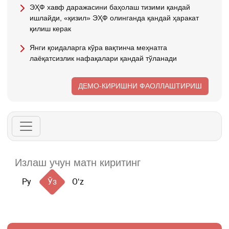
ЭҲФ хавф даражасини баҳолаш тизими қандай
ишлайди, «қизил» ЭҲФ олинганда қандай ҳаракат
қилиш керак
Янги қоидаларга кўра вақтинча меҳнатга
лаёқатсизлик нафақалари қандай тўланади
ДЕМО-КИРИШНИ ФАОЛЛАШТИРИШ
Ру
Ўз
Oʻz