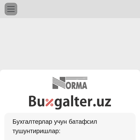
Бухгалтерлар учун батафсил
тушунтиришлар: