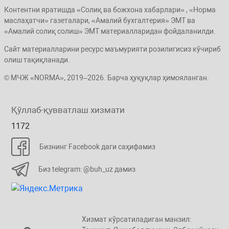
Контентни яратишда «Солиқ ва божхона хабарлари» , «Норма
маслаҳатчи» газеталари, «Амалий бухгалтерия» ЭМТ ва
«Амалий солиқ солиш» ЭМТ материалларидан фойдаланилди.
Сайт материалларини ресурс маъмурияти розилигисиз кўчириб
олиш тақиқланади.
© МЧЖ «NORMA», 2019–2026. Барча ҳуқуқлар ҳимояланган.
Қўллаб-қувватлаш хизмати
1172
Бизнинг Facebook даги саҳифамиз
Биз telegram: @buh_uz дамиз
Хизмат кўрсатиладиган манзил: