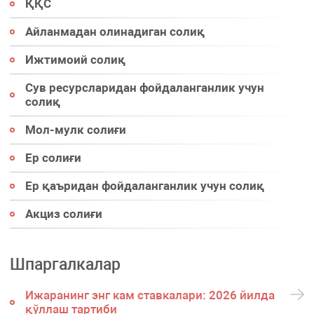
ҚҚС
Айланмадан олинадиган солиқ
Ижтимоий солиқ
Сув ресурсларидан фойдаланганлик учун
солиқ
Мол-мулк солиғи
Ер солиғи
Ер қаъридан фойдаланганлик учун солиқ
Акциз солиғи
Шпаргалкалар
Ижаранинг энг кам ставкалари: 2026 йилда
қўллаш тартиби