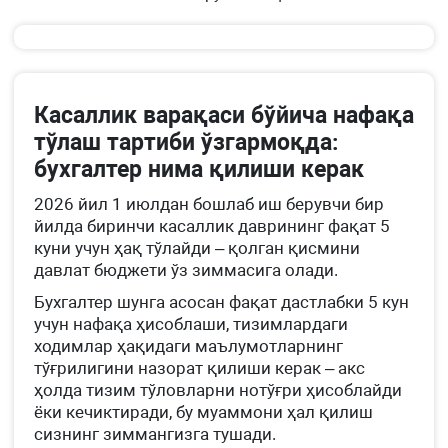
Касаллик варақаси бўйича нафақа
тўлаш тартиби ўзгармоқда:
бухгалтер нима қилиши керак
2026 йил 1 июлдан бошлаб иш берувчи бир
йилда биринчи касаллик даврининг фақат 5
куни учун ҳақ тўлайди – қолган қисмини
давлат бюджети ўз зиммасига олади.
Бухгалтер шунга асосан фақат дастлабки 5 кун
учун нафақа ҳисоблаши, тизимлардаги
ходимлар ҳақидаги маълумотларнинг
тўғрилигини назорат қилиши керак – акс
ҳолда тизим тўловларни нотўғри ҳисоблайди
ёки кечиктиради, бу муаммони ҳал қилиш
сизнинг зиммангизга тушади.