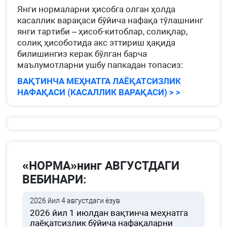
Янги нормаларни ҳисобга олган ҳолда
касаллик варақаси бўйича нафақа тўлашнинг
янги тартиби – ҳисоб-китоблар, солиқлар,
солиқ ҳисоботида акс эттириш ҳақида
билишингиз керак бўлган барча
маълумотларни ушбу папкадан топасиз:
ВАҚТИНЧА МЕҲНАТГА ЛАЁҚАТСИЗЛИК
НАФАҚАСИ (КАСАЛЛИК ВАРАҚАСИ) > >
«НОРМА»нинг АВГУСТДАГИ
ВЕБИНАРИ:
2026 йил 4 августдаги ёзув
2026 йил 1 июлдан вақтинча меҳнатга
лаёқатсизлик бўйича нафақаларни