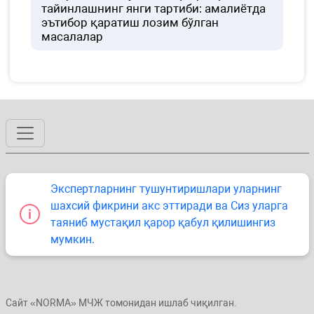
тайинлашнинг янги тартиби: амалиётда
эътибор қаратиш лозим бўлган
масалалар
Экспертларнинг тушунтиришлари уларнинг
шахсий фикрини акс эттиради ва Сиз уларга
таяниб мустақил қарор қабул қилишингиз
мумкин.
Сайт «NORMA» МЧЖ томонидан ишлаб чиқилган.