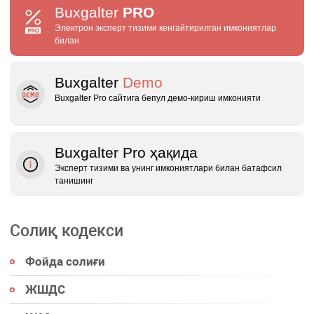
Buxgalter
PRO
Электрон эксперт тизими кенгайтирилган имкониятлар
билан
Buxgalter
Demo
Buxgalter Pro сайтига бепул демо‑кириш имконияти
Buxgalter Pro ҳақида
Эксперт тизими ва унинг имкониятлари билан батафсил
танишинг
Солиқ кодекси
Фойда солиғи
ЖШДС