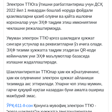
Электрон ТТЮга ўтишни рағбатлантириш учун ДСҚ
2022 йил 1 январдан бошлаб норуда фойдали
қазилмаларни қазиб олувчи ва қайта ишловчи
корхоналар учун ЭҲФ тақдим этиш имкониятини
чеклашни режалаштирмоқда.
Умуман электрон ТТЮ қоғоз шаклидаги ҳужжат
сингари устунлар ва реквизитларни ўз ичига олади.
ЭҲФ тизими ҳужжатга тақдим этадиган QR-коди
кейинчалик уни ЭҲФ маълумотлар базасида
излашни жадаллаштиради.
Шакллантирилган ТТЮлар ҳам юк жўнатувчининг,
ҳам юк олувчининг электрон ҳужжат айланиши
тизимида акс эттирилади. Уларни чоп этиш мумкин,
гарчи ҳуқуқий нуқтаи назардан буни амалга ошириш
мажбурий эмас.
ЎРҚ-611-II-сон
Қонунга мувофиқ электрон ТТЮ -
“қоғоз шаклида”ги ҳужжатга тенглаштирилади.