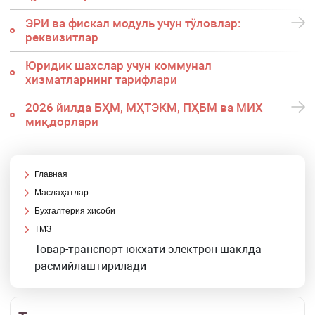
ЭРИ ва фискал модуль учун тўловлар:
реквизитлар
Юридик шахслар учун коммунал
хизматларнинг тарифлари
2026 йилда БҲМ, МҲТЭКМ, ПҲБМ ва МИХ
миқдорлари
Главная
Маслаҳатлар
Бухгалтерия ҳисоби
ТМЗ
Товар-транспорт юкхати электрон шаклда
расмийлаштирилади