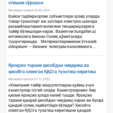
этишни сўрашса
Материал санаси 26.02.2024
Қайси тадбиркорлик субъектлари ҳозир уларда
товар-транспорт юк хатлари электрон шаклда
расмийлаштирилганлигини текширишларига
тайёр бўлишлари керак. Вазиятни buxgalter.uz
илтимосига биноан Солиқ қўмитасида
тушунтиришди. Материалларимизни ўтказиб
юборманг – бизнинг телеграм-каналимизга ...
Яроқсиз тарани ҳисобдан чиқариш ва
ҳисобга олинган ҚҚСга тузатиш киритиш
Материал санаси 07.12.2023
«Компания тайёр маҳсулотларни қуйиш учун
канистрлар сотиб олади. Канистрларнинг бир
қисми яроқсиз ҳолда келиб тушди. Яроқсиз
тарани қандай ҳисобдан чиқариш керак ва бунда
қандай солиқ оқибатлари бўлади? Ҳисобга
олинган ҚҚСга тузатиш киритишни қандай