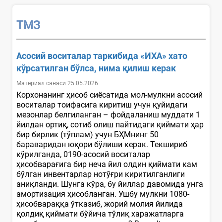
ТМЗ
Асосий воситалар таркибида «ИХА» хато
кўрсатилган бўлса, нима қилиш керак
Материал санаси 25.05.2026
Корхонанинг ҳисоб сиёсатида мол-мулкни асосий
воситалар тоифасига киритиш учун қуйидаги
мезонлар белгиланган – фойдаланиш муддати 1
йилдан ортиқ, сотиб олиш пайтидаги қиймати ҳар
бир бирлик (тўплам) учун БҲМнинг 50
бараваридан юқори бўлиши керак. Текшириб
кўрилганда, 0190-асосий воситалар
ҳисобварағига бир неча йил олдин қиймати кам
бўлган инвентарлар нотўғри киритилганлиги
аниқланди. Шунга кўра, бу йиллар давомида унга
амортизация ҳисобланган. Ушбу мулкни 1080-
ҳисобвараққа ўтказиб, жорий молия йилида
қолдиқ қиймати бўйича тўлиқ харажатларга