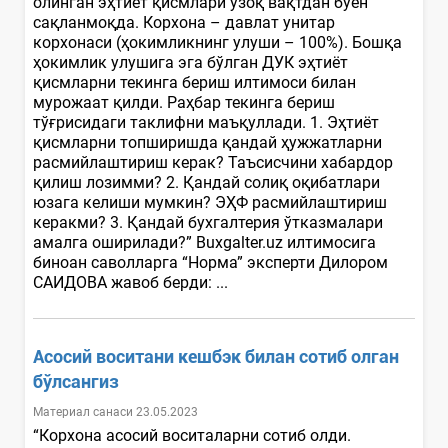
олинган эҳтиёт қисмлари узоқ вақтдан буён
сақланмоқда. Корхона – давлат унитар
корхонаси (ҳокимликнинг улуши – 100%). Бошқа
ҳокимлик улушига эга бўлган ДУК эҳтиёт
қисмларни текинга бериш илтимоси билан
мурожаат қилди. Раҳбар текинга бериш
тўғрисидаги таклифни маъқуллади. 1. Эҳтиёт
қисмларни топширишда қандай ҳужжатларни
расмийлаштириш керак? Таъсисчини хабардор
қилиш лозимми? 2. Қандай солиқ оқибатлари
юзага келиши мумкин? ЭҲФ расмийлаштириш
керакми? 3. Қандай бухгалтерия ўтказмалари
амалга оширилади?” Buxgalter.uz илтимосига
биноан саволларга “Норма” эксперти Дилором
САИДОВА жавоб берди: ...
Асосий воситани кешбэк билан сотиб олган
бўлсангиз
Материал санаси 23.05.2023
“Корхона асосий воситаларни сотиб олди.