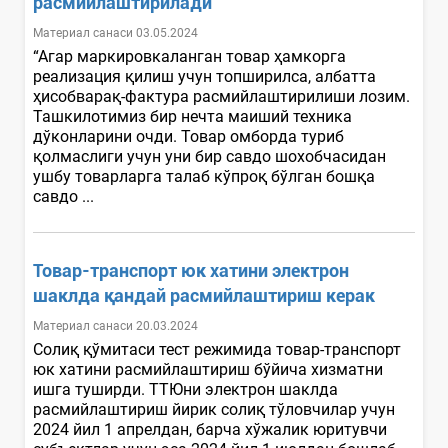
расмийлаштирилади
Материал санаси 03.05.2024
“Агар маркировкаланган товар ҳамкорга
реализация қилиш учун топширилса, албатта
ҳисобварақ-фактура расмийлаштирилиши лозим.
Ташкилотимиз бир нечта маиший техника
дўконларини очди. Товар омборда туриб
қолмаслиги учун уни бир савдо шохобчасидан
ушбу товарларга талаб кўпроқ бўлган бошқа
савдо ...
Товар-транспорт юк хатини электрон
шаклда қандай расмийлаштириш керак
Материал санаси 20.03.2024
Солиқ қўмитаси тест режимида товар-транспорт
юк хатини расмийлаштириш бўйича хизматни
ишга туширди. ТТЮни электрон шаклда
расмийлаштириш йирик солиқ тўловчилар учун
2024 йил 1 апрелдан, барча хўжалик юритувчи