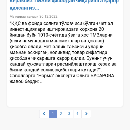
Кераксиз ТМЗни ҳисобдан чиқаришга қарор
қилсангиз...
Материал санаси 30.12.2022
“ҚҚС ва фойда солиғи тўловчиси бўлган чет эл
инвестициялари иштирокидаги корхона 20
йилдан буён 1010-счётида ўзига хос ТМЗларни
(эски намунадаги манометрлар ва ҳоказо)
ҳисобга олади. Чет эллик таъсисчи уларни
маънан эскирган, ноликвид товар сифатида
ҳисобдан чиқаришга қарор қилди. Бунинг учун
қандай ҳужжатларин расмийлаштириш керак ва
бизни қандай солиқ оқибатлари кутади?”.
Саволларга “Норма” эксперти Ольга БУСАРОВА
жавоб берди: ...
1
2
3
4