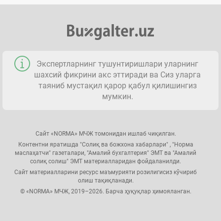
Экспертларнинг тушунтиришлари уларнинг
шахсий фикрини акс эттиради ва Сиз уларга
таяниб мустақил қарор қабул қилишингиз
мумкин.
Сайт «NORMA» МЧЖ томонидан ишлаб чиқилган.
Контентни яратишда "Солиқ ва божхона хабарлари" , "Норма
маслаҳатчи" газеталари, "Амалий бухгалтерия" ЭМТ ва "Амалий
солиқ солиш" ЭМТ материалларидан фойдаланилди.
Сайт материалларини ресурс маъмурияти розилигисиз кўчириб
олиш тақиқланади.
© «NORMA» МЧЖ, 2019–2026. Барча ҳуқуқлар ҳимояланган.