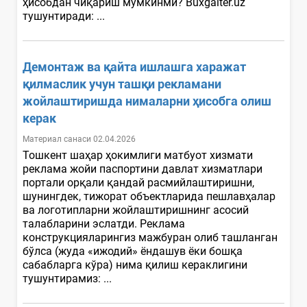
ҳисобдан чиқариш мумкинми? Buxgalter.uz
тушунтиради: ...
Демонтаж ва қайта ишлашга харажат
қилмаслик учун ташқи рекламани
жойлаштиришда нималарни ҳисобга олиш
керак
Материал санаси 02.04.2026
Тошкент шаҳар ҳокимлиги матбуот хизмати
реклама жойи паспортини давлат хизматлари
портали орқали қандай расмийлаштиришни,
шунингдек, тижорат объектларида пешлавҳалар
ва логотипларни жойлаштиришнинг асосий
талабларини эслатди. Реклама
конструкцияларингиз мажбуран олиб ташланган
бўлса (жуда «ижодий» ёндашув ёки бошқа
сабабларга кўра) нима қилиш кераклигини
тушунтирамиз: ...