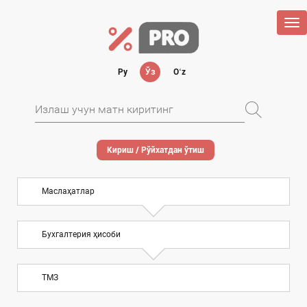
Tog
nav
Ру
Ўз
Oʻz
Кириш / Рўйхатдан ўтиш
Маслаҳатлар
Бухгалтерия ҳисоби
ТМЗ