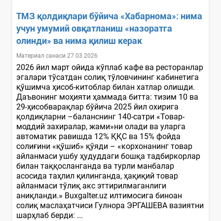
ТМЗ қолдиқлари бўйича «Хабарнома»: нима
учун умумий овқатланиш «назоратга
олинди» ва нима қилиш керак
Материал санаси 27.03.2026
2026 йил март ойида кўплаб кафе ва ресторанлар
эгалари тўсатдан солиқ тўловчининг кабинетига
қўшимча ҳисоб-китоблар билан хатлар олишди.
Даъвонинг моҳияти ҳаммада битта: тизим 10 ва
29-ҳисобварақлар бўйича 2025 йил охирига
қолдиқларни –баланснинг 140-сатри «Товар-
моддий захиралар, жами»ни олади ва уларга
автоматик равишда 12% ҚҚС ва 15% фойда
солиғини «қўшиб» қўяди – «корхонанинг товар
айланмаси ушбу ҳудуддаги бошқа тадбиркорлар
билан таққосланганда ва турли манбалар
асосида таҳлил қилинганда, ҳақиқий товар
айланмаси тўлиқ акс эттирилмаганлиги
аниқланди.» Buxgalter.uz илтимосига биноан
солиқ маслаҳатчиси Гулнора ЭРГАШЕВА вазиятни
шарҳлаб берди: ...