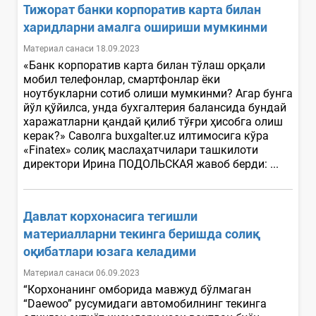
Тижорат банки корпоратив карта билан
харидларни амалга ошириши мумкинми
Материал санаси 18.09.2023
«Банк корпоратив карта билан тўлаш орқали
мобил телефонлар, смартфонлар ёки
ноутбукларни сотиб олиши мумкинми? Агар бунга
йўл қўйилса, унда бухгалтерия балансида бундай
харажатларни қандай қилиб тўғри ҳисобга олиш
керак?» Саволга buxgalter.uz илтимосига кўра
«Finatex» солиқ маслаҳатчилари ташкилоти
директори Ирина ПОДОЛЬСКАЯ жавоб берди: ...
Давлат корхонасига тегишли
материалларни текинга беришда солиқ
оқибатлари юзага келадими
Материал санаси 06.09.2023
“Корхонанинг омборида мавжуд бўлмаган
“Daewoo” русумидаги автомобилнинг текинга