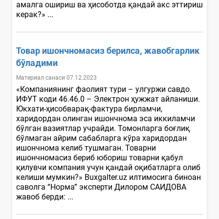
амалга ошириш ва ҳисоботда қандай акс эттириш
керак?» ...
Товар ишончномасиз берилса, жавобгарлик
бўладими
Материал санаси 07.12.2023
«Компаниянинг фаолият тури – улгуржи савдо.
ИФУТ коди 46.46.0 – Электрон ҳужжат айланиши.
Юкхати-ҳисобварақ-фактура бирламчи,
харидордан олинган ишончнома эса иккиламчи
бўлган вазиятлар учрайди. Томонларга боғлиқ
бўлмаган айрим сабабларга кўра харидордан
ишончнома келиб тушмаган. Товарни
ишончномасиз бериб юбориш товарни қабул
қилувчи компания учун қандай оқибатларга олиб
келиши мумкин?» Buxgalter.uz илтимосига биноан
саволга “Норма” эксперти Дилором САИДОВА
жавоб берди: ...