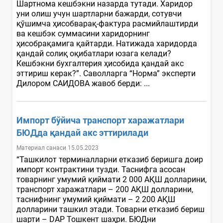
Шартнома кешбэкни назарда тутади. Харидор
уни олиш учун шартларни бажарди, сотувчи
қўшимча ҳисобварақ-фактура расмийлаштирди
ва кешбэк суммасини харидорнинг
ҳисобрақамига қайтарди. Натижада харидорда
қандай солиқ оқибатлари юзага келади?
Кешбэкни бухгалтерия ҳисобида қандай акс
эттириш керак?”. Саволларга “Норма” эксперти
Дилором САИДОВА жавоб берди: ...
Импорт бўйича транспорт харажатлари
БЮДда қандай акс эттирилади
Материал санаси 15.05.2023
“Ташкилот терминалларни етказиб беришга доир
импорт контрактини тузди. Таснифга асосан
товарнинг умумий қиймати 2 000 АҚШ долларини,
транспорт харажатлари – 200 АҚШ долларини,
таснифнинг умумий қиймати – 2 200 АҚШ
долларини ташкил этади. Товарни етказиб бериш
шарти – DAP Тошкент шаҳри. БЮДни