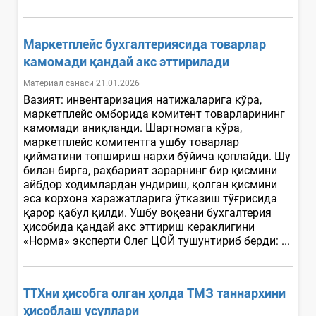
Маркетплейс бухгалтериясида товарлар
камомади қандай акс эттирилади
Материал санаси 21.01.2026
Вазият: инвентаризация натижаларига кўра,
маркетплейс омборида комитент товарларининг
камомади аниқланди. Шартномага кўра,
маркетплейс комитентга ушбу товарлар
қийматини топшириш нархи бўйича қоплайди. Шу
билан бирга, раҳбарият зарарнинг бир қисмини
айбдор ходимлардан ундириш, қолган қисмини
эса корхона харажатларига ўтказиш тўғрисида
қарор қабул қилди. Ушбу воқеани бухгалтерия
ҳисобида қандай акс эттириш кераклигини
«Норма» эксперти Олег ЦОЙ тушунтириб берди: ...
ТТХни ҳисобга олган ҳолда ТМЗ таннархини
ҳисоблаш усуллари