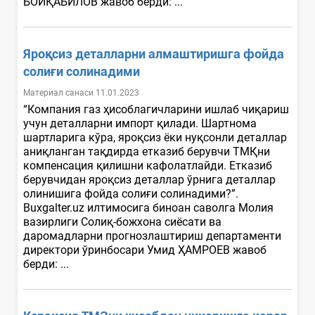
БОЙҚАБИЛОВ жавоб берди: ...
Яроқсиз деталларни алмаштиришга фойда
солиғи солинадими
Материал санаси 11.01.2023
“Компания газ ҳисоблагичларини ишлаб чиқариш
учун деталларни импорт қилади. Шартнома
шартларига кўра, яроқсиз ёки нуқсонли деталлар
аниқланган тақдирда етказиб берувчи ТМҚни
компенсация қилишни кафолатлайди. Етказиб
берувчидан яроқсиз деталлар ўрнига деталлар
олинишига фойда солиғи солинадими?”.
Buxgalter.uz илтимосига биноан саволга Молия
вазирлиги Солиқ-божхона сиёсати ва
даромадларни прогнозлаштириш департаменти
директори ўринбосари Умид ҲАМРОЕВ жавоб
берди: ...