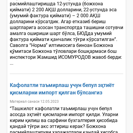
расмийлаштиришда 12-устунда (божхона
қиймати) 2 200 АҚШ долларини, 22-устунда эса
(умумий фактура қиймати) – 2 000 АҚШ
долларини кўрсатдик. Агар етказиб бериш
шартларига асосан транспортда ташишни сотувчи
амалга ошириши шарт бўлса, БЮДда умумий
фактура қиймати қанчалик тўғри кўрсатилган”.
Саволга “Норма” илтимосига биноан Божхона
қўмитаси Божхона тўловлари бошқармаси бош
инспектори Жамшид ИСОМУРОДОВ жавоб берди:
...
Кафолатли таъмирлаш учун бепул эҳтиёт
қисмларни импорт қилган бўлсангиз
Материал санаси 12.05.2023
“Ташкилот кафолатли таъмирлаш учун бепул
асосда эҳтиёт қисмларни импорт қилди. Уларни
кирим қилиш ва сарфини бухгалтерия ҳисобида
қандай тўғри акс эттириш керак? Божхона
расмийлаштируви харажатлари қандай ҳисобга