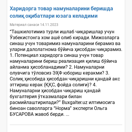
Харидорга товар намуналарини беришда
солиқ оқибатлари юзага келадими
Материал санаси 14.11.2023
“Ташкилотимиз турли ишлаб чиқаришлар учун
Ўзбекистонга хом ашё олиб киради. Мижозларга
синаш учун товаримиз намуналарини берамиз ва
уларни далолатнома бўйича ҳисобдан чиқарамиз.
1. Потенциал харидорга синаш учун товар
намуналарини бериш реализация қилиш бўйича
айланма ҳисобланадими? 2. Намуналарни
олувчига тўловсиз ЭҲФ юбориш керакми? 3.
Солиқ ҳисобида ҳисобдан чиқаришни қандай акс
эттириш керак (ҚҚС, фойда солиғи)? 4.
Намуналарни ҳисобдан чиқариш қандай
бухгалтерия ўтказмалари билан
расмийлаштирилади?” Buxgalter.uz илтимосига
биноан саволларга “Норма” эксперти Ольга
БУСАРОВА жавоб берди. ...