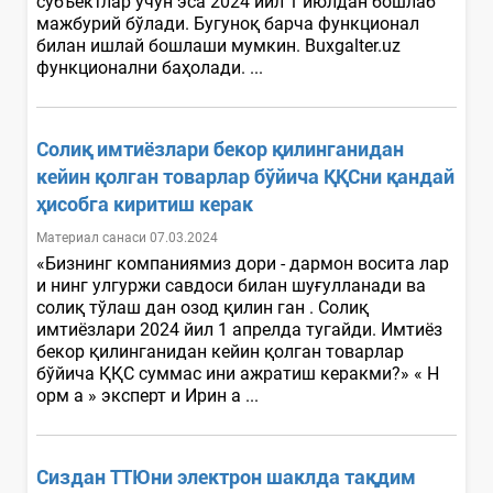
субъектлар учун эса 2024 йил 1 июлдан бошлаб
мажбурий бўлади. Бугуноқ барча функционал
билан ишлай бошлаши мумкин. Buxgalter.uz
функционални баҳолади. ...
Солиқ имтиёзлари бекор қилинганидан
кейин қолган товарлар бўйича ҚҚСни қандай
ҳисобга киритиш керак
Материал санаси 07.03.2024
«Бизнинг компаниямиз дори - дармон восита лар
и нинг улгуржи савдоси билан шуғулланади ва
солиқ тўлаш дан озод қилин ган . Солиқ
имтиёзлари 2024 йил 1 апрелда тугайди. Имтиёз
бекор қилинганидан кейин қолган товарлар
бўйича ҚҚС суммас ини ажратиш керакми?» « Н
орм a » эксперт и Ирин a ...
Сиздан ТТЮни электрон шаклда тақдим