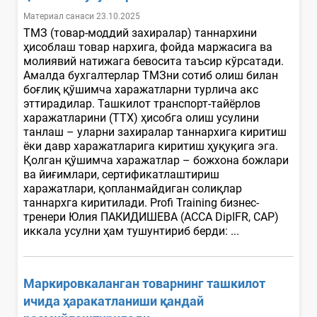
Материал санаси 23.10.2025
ТМЗ (товар-моддий захиралар) таннархини
ҳисоблаш товар нархига, фойда маржасига ва
молиявий натижага бевосита таъсир кўрсатади.
Амалда бухгалтерлар ТМЗни сотиб олиш билан
боғлиқ қўшимча харажатларни турлича акс
эттирадилар. Ташкилот транспорт-тайёрлов
харажатларини (ТТХ) ҳисобга олиш усулини
танлаш – уларни захиралар таннархига киритиш
ёки давр харажатларига киритиш ҳуқуқига эга.
Қолган қўшимча харажатлар – божхона божлари
ва йиғимлари, сертификатлаштириш
харажатлари, қопланмайдиган солиқлар
таннархга киритилади. Profi Training бизнес-
тренери Юлия ПАКИДИШЕВА (АCCА DipIFR, CAP)
иккала усулни ҳам тушунтириб берди: ...
Маркировкаланган товарнинг ташкилот
ичида ҳаракатланиши қандай