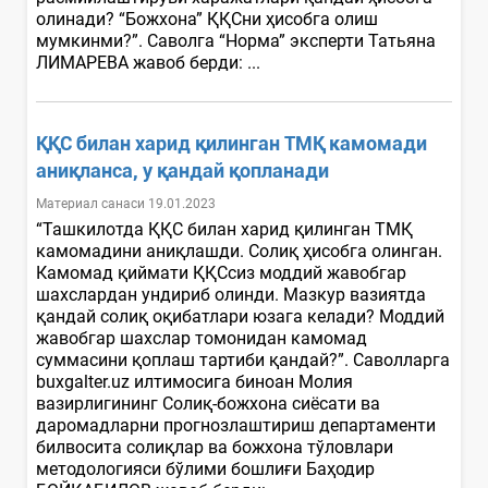
олинади? “Божхона” ҚҚСни ҳисобга олиш
мумкинми?”. Саволга “Норма” эксперти Татьяна
ЛИМАРЕВА жавоб берди: ...
ҚҚС билан харид қилинган ТМҚ камомади
аниқланса, у қандай қопланади
Материал санаси 19.01.2023
“Ташкилотда ҚҚС билан харид қилинган ТМҚ
камомадини аниқлашди. Солиқ ҳисобга олинган.
Камомад қиймати ҚҚСсиз моддий жавобгар
шахслардан ундириб олинди. Мазкур вазиятда
қандай солиқ оқибатлари юзага келади? Моддий
жавобгар шахслар томонидан камомад
суммасини қоплаш тартиби қандай?”. Саволларга
buxgalter.uz илтимосига биноан Молия
вазирлигининг Солиқ-божхона сиёсати ва
даромадларни прогнозлаштириш департаменти
билвосита солиқлар ва божхона тўловлари
методологияси бўлими бошлиғи Баҳодир