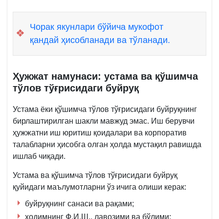
Чорак якунлари бўйича мукофот
❖
қандай ҳисобланади ва тўланади.
Ҳужжат намунаси: устама ва қўшимча
тўлов тўғрисидаги буйруқ
Устама ёки қўшимча тўлов тўғрисидаги буйруқнинг
бирлаштирилган шакли мавжуд эмас. Иш берувчи
ҳужжатни иш юритиш қоидалари ва корпоратив
талабларни ҳисобга олган ҳолда мустақил равишда
ишлаб чиқади.
Устама ва қўшимча тўлов тўғрисидаги буйруқ
қуйидаги маълумотларни ўз ичига олиши керак:
буйруқнинг санаси ва рақами;
ходимнинг Ф.И.Ш., лавозими ва бўлими;