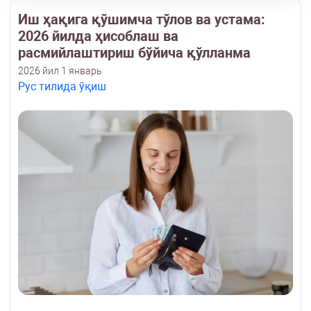
Иш ҳақига қўшимча тўлов ва устама:
2026 йилда ҳисоблаш ва
расмийлаштириш бўйича қўлланма
2026 йил 1 январь
Рус тилида ўқиш