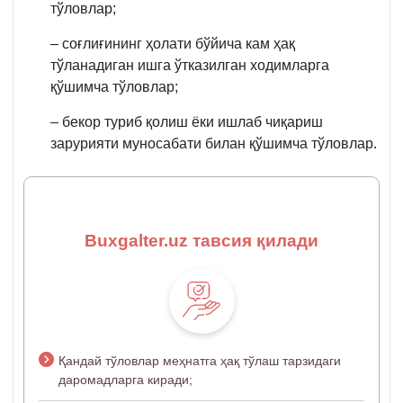
тўловлар;
– соғлиғининг ҳолати бўйича кам ҳақ
тўланадиган ишга ўтказилган ходимларга
қўшимча тўловлар;
– бекор туриб қолиш ёки ишлаб чиқариш
зарурияти муносабати билан қўшимча тўловлар.
Buxgalter.uz тавсия қилади
Қандай тўловлар меҳнатга ҳақ тўлаш тарзидаги
даромадларга киради;