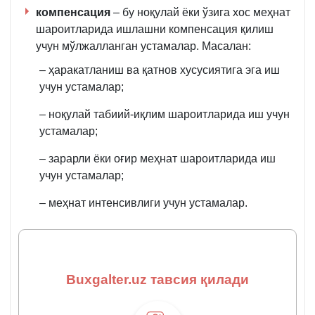
компенсаци
я
– бу ноқулай ёки ўзига хос меҳнат
шароитларида ишлашни компенсация қилиш
учун мўлжалланган устамалар. Масалан:
– ҳаракатланиш ва қатнов хусусиятига эга иш
учун устамалар;
– ноқулай табиий-иқлим шароитларида иш учун
устамалар;
– зарарли ёки оғир меҳнат шароитларида иш
учун устамалар;
– меҳнат интенсивлиги учун устамалар.
Buxgalter.uz тавсия қилади