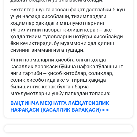
Бухгалтер шунга асосан фақат дастлабки 5 кун
учун нафақа ҳисоблаши, тизимлардаги
ходимлар ҳақидаги маълумотларнинг
тўғрилигини назорат қилиши керак – акс
ҳолда тизим тўловларни нотўғри ҳисоблайди
ёки кечиктиради, бу муаммони ҳал қилиш
сизнинг зиммангизга тушади.
Янги нормаларни ҳисобга олган ҳолда
касаллик варақаси бўйича нафақа тўлашнинг
янги тартиби – ҳисоб-китоблар, солиқлар,
солиқ ҳисоботида акс эттириш ҳақида
билишингиз керак бўлган барча
маълумотларни ушбу папкадан топасиз:
ВАҚТИНЧА МЕҲНАТГА ЛАЁҚАТСИЗЛИК
НАФАҚАСИ (КАСАЛЛИК ВАРАҚАСИ) > >