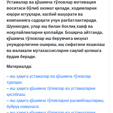
Устамалар ва қўшимча тўловлар мотивация
воситаси бўлиб хизмат қилади, ходимларни
юқори ютуқлари, касбий маҳорати ва
компанияга садоқати учун рағбатлантиради.
Шунингдек, улар иш билан боғлиқ хавф ва
ноқулайликларни қоплайди. Бошқача айтганда,
қўшимча тўловлар иш берувчига меҳнат
унумдорлигини ошириш, иш сифатини яхшилаш
ва малакали мутахассисларни сақлаб қолишга
ёрдам беради.
Материалда:
–
иш ҳақига устамалар ва қўшимча тўловлар
турлари;
–
иш ҳақига қўшимча тўловлар ва устамаларни
ҳисоблаш;
–
иш ҳақига қўшимча тўловларни расмийлаштириш,
буйруқ намунаси;
–
иш ҳақига қўшимча тўловлар ва устамаларни