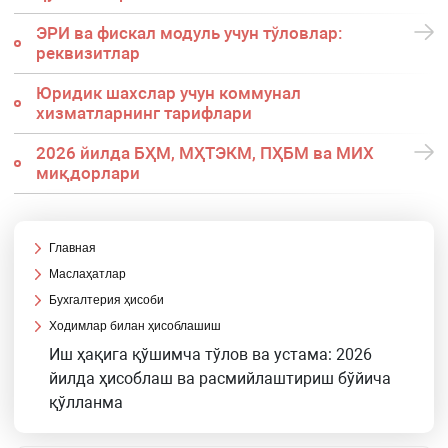
ЭРИ ва фискал модуль учун тўловлар:
реквизитлар
Юридик шахслар учун коммунал
хизматларнинг тарифлари
2026 йилда БҲМ, МҲТЭКМ, ПҲБМ ва МИХ
миқдорлари
Главная
Маслаҳатлар
Бухгалтерия ҳисоби
Ходимлар билан ҳисоблашиш
Иш ҳақига қўшимча тўлов ва устама: 2026
йилда ҳисоблаш ва расмийлаштириш бўйича
қўлланма