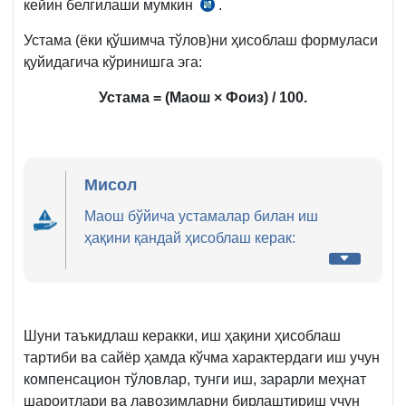
кейин белгилаши мумкин
.
МК
252-
Устама (ёки қўшимча тўлов)ни ҳисоблаш формуласи
м.
қуйидагича кўринишга эга:
6-
қ.
Устама = (Маош × Фоиз) / 100.
Мисол
Маош бўйича устамалар билан иш
ҳақини қандай ҳисоблаш керак:
Шуни таъкидлаш керакки, иш ҳақини ҳисоблаш
тартиби ва сайёр ҳамда кўчма характердаги иш учун
компенсацион тўловлар, тунги иш, зарарли меҳнат
шароитлари ва лавозимларни бирлаштириш учун