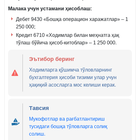
Малака учун устамани ҳисоблаш:
Дебет 9430 «Бошқа операцион харажатлар» – 1
250 000;
Кредит 6710 «Ходимлар билан меҳнатга ҳақ
тўлаш бўйича ҳисоб-китоблар» – 1 250 000.
Эътибор беринг
Ходимларга қўшимча тўловларнинг
бухгалтерия ҳисоби тизими улар учун
ҳақиқий асосларга мос келиши керак.
Тавсия
Мукофотлар ва рағбатлантириш
тусидаги бошқа тўловларга солиқ
солиш.