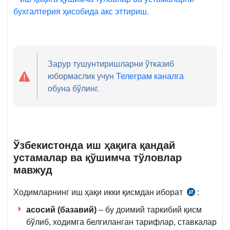
бухгалтерия ҳисобида акс эттириш.
Зарур тушунтиришларни ўтказиб
юбормаслик учун
Телеграм каналга
обуна бўлинг.
Ўзбекистонда иш ҳақига қандай
устамалар ва қўшимча тўловлар
мавжуд
Ходимларнинг иш ҳақи икки қисмдан иборат
:
МК
248-
асосий (базавий)
– бу доимий таркибий қисм
м.
бўлиб, ходимга белгиланган тарифлар, ставкалар