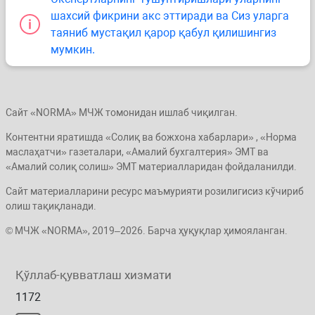
шахсий фикрини акс эттиради ва Сиз уларга
таяниб мустақил қарор қабул қилишингиз
мумкин.
Сайт «NORMA» МЧЖ томонидан ишлаб чиқилган.
Контентни яратишда «Солиқ ва божхона хабарлари» , «Норма
маслаҳатчи» газеталари, «Амалий бухгалтерия» ЭМТ ва
«Амалий солиқ солиш» ЭМТ материалларидан фойдаланилди.
Сайт материалларини ресурс маъмурияти розилигисиз кўчириб
олиш тақиқланади.
© МЧЖ «NORMA», 2019–2026. Барча ҳуқуқлар ҳимояланган.
Қўллаб-қувватлаш хизмати
1172