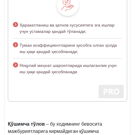
Ҳаракатланиш ва қатнов хусусиятига эга ишлар
учун устамалар қандай тўланади;
Туман коэффициентларини ҳисобга олган ҳолда
иш ҳақи қандай ҳисобланади;
Ноқулай меҳнат шароитларида ишлаганлик учун
иш ҳақи қандай ҳисобланади.
Қўшимча тўлов
– бу ходимнинг бевосита
мажбуриятларига кирмайдиган қўшимча