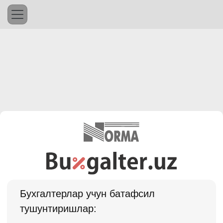
Бухгалтерлар учун батафсил
тушунтиришлар: