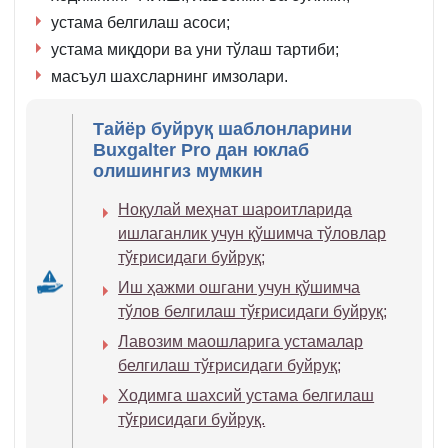
устама белгилаш асоси;
устама миқдори ва уни тўлаш тартиби;
масъул шахсларнинг имзолари.
Тайёр буйруқ шаблонларини
Buxgalter Pro дан юклаб
олишингиз мумкин
Ноқулай меҳнат шароитларида
ишлаганлик учун қўшимча тўловлар
тўғрисидаги буйруқ;
Иш ҳажми ошгани учун қўшимча
тўлов белгилаш тўғрисидаги буйруқ;
Лавозим маошларига устамалар
белгилаш тўғрисидаги буйруқ;
Ходимга шахсий устама белгилаш
тўғрисидаги буйруқ.