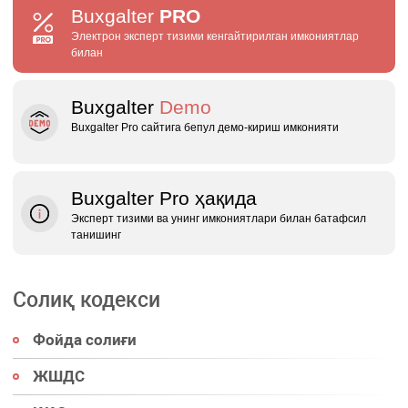
Buxgalter
PRO
Электрон эксперт тизими кенгайтирилган имкониятлар
билан
Buxgalter
Demo
Buxgalter Pro сайтига бепул демо‑кириш имконияти
Buxgalter Pro ҳақида
Эксперт тизими ва унинг имкониятлари билан батафсил
танишинг
Солиқ кодекси
Фойда солиғи
ЖШДС