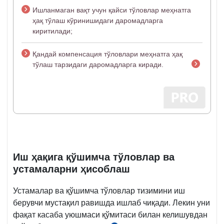
Ишланмаган вақт учун қайси тўловлар меҳнатга
ҳақ тўлаш кўринишидаги даромадларга
киритилади;
Қандай компенсация тўловлари меҳнатга ҳақ
тўлаш тарзидаги даромадларга киради.
Иш ҳақига қўшимча тўловлар ва
устамаларни ҳисоблаш
Устамалар ва қўшимча тўловлар тизимини иш
берувчи мустақил равишда ишлаб чиқади. Лекин уни
фақат касаба уюшмаси қўмитаси билан келишувдан