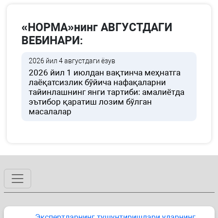
«НОРМА»нинг АВГУСТДАГИ
ВЕБИНАРИ:
2026 йил 4 августдаги ёзув
2026 йил 1 июлдан вақтинча меҳнатга
лаёқатсизлик бўйича нафақаларни
тайинлашнинг янги тартиби: амалиётда
эътибор қаратиш лозим бўлган
масалалар
Экспертларнинг тушунтиришлари уларнинг