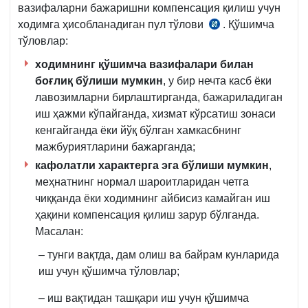
вазифаларни бажаришни компенсация қилиш учун
ходимга ҳисобланадиган пул тўлови
. Қўшимча
МК
тўловлар:
252-
м.
ходимнинг қўшимча вазифалари билан
5-
боғлиқ бўлиши мумкин
, у бир нечта касб ёки
қ.
лавозимларни бирлаштирганда, бажариладиган
иш ҳажми кўпайганда, хизмат кўрсатиш зонаси
кенгайганда ёки йўқ бўлган хамкасбнинг
мажбуриятларини бажарганда;
кафолатли характерга эга бўлиши мумкин
,
меҳнатнинг нормал шароитларидан четга
чиққанда ёки ходимнинг айбисиз камайган иш
ҳақини компенсация қилиш зарур бўлганда.
Масалан:
– тунги вақтда, дам олиш ва байрам кунларида
иш учун қўшимча тўловлар;
– иш вақтидан ташқари иш учун қўшимча