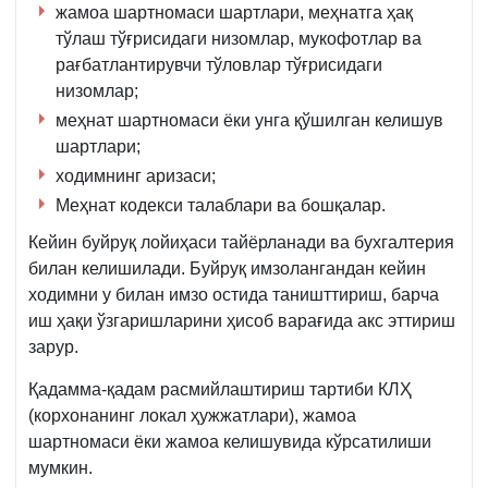
жамоа шартномаси шартлари, меҳнатга ҳақ
тўлаш тўғрисидаги низомлар, мукофотлар ва
рағбатлантирувчи тўловлар тўғрисидаги
низомлар;
меҳнат шартномаси ёки унга қўшилган келишув
шартлари;
ходимнинг аризаси;
Меҳнат кодекси талаблари ва бошқалар.
Кейин буйруқ лойиҳаси тайёрланади ва бухгалтерия
билан келишилади. Буйруқ имзолангандан кейин
ходимни у билан имзо остида таништтириш, барча
иш ҳақи ўзгаришларини ҳисоб варағида акс эттириш
зарур.
Қадамма-қадам расмийлаштириш тартиби КЛҲ
(корхонанинг локал ҳужжатлари), жамоа
шартномаси ёки жамоа келишувида кўрсатилиши
мумкин.