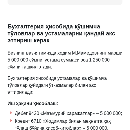
Бухгалтерия ҳисобида қўшимча
тўловлар ва устамаларни қандай акс
эттириш керак
Бизнинг вазиятимизда ходим М.Мамедовнинг маоши
5 000 000 сўмни, устама суммаси эса 1 250 000
сўмни ташкил этади.
Бухгалтерия ҳисобида устамалар ва қўшимча
тўловлар қуйидаги ўтказмалар билан акс
эттирилади:
Иш ҳақини ҳисоблаш:
Дебет 9420 «Маъмурий харажатлар» – 5 000 000;
Кредит 6710 «Ходимлар билан меҳнатга ҳақ
тўлаш бўйича ҳисоб-китоблар» – 5 000 000.