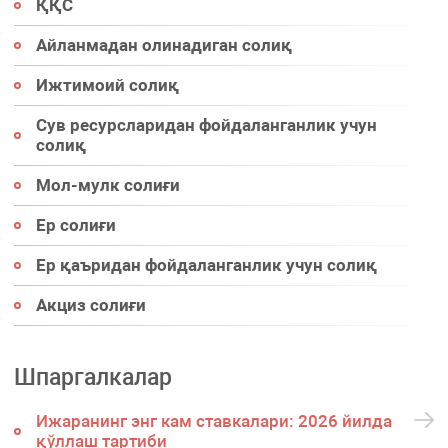
ҚҚС
Айланмадан олинадиган солиқ
Ижтимоий солиқ
Сув ресурсларидан фойдаланганлик учун
солиқ
Мол-мулк солиғи
Ер солиғи
Ер қаъридан фойдаланганлик учун солиқ
Акциз солиғи
Шпаргалкалар
Ижаранинг энг кам ставкалари: 2026 йилда
қўллаш тартиби