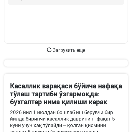
Загрузить еще
Касаллик варақаси бўйича нафақа
тўлаш тартиби ўзгармоқда:
бухгалтер нима қилиши керак
2026 йил 1 июлдан бошлаб иш берувчи бир
йилда биринчи касаллик даврининг фақат 5
куни учун ҳақ тўлайди – қолган қисмини
давлат бюджети ўз зиммасига олади.