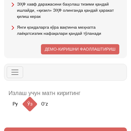
ЭҲФ хавф даражасини баҳолаш тизими қандай
ишлайди, «қизил» ЭҲФ олинганда қандай ҳаракат
қилиш керак
Янги қоидаларга кўра вақтинча меҳнатга
лаёқатсизлик нафақалари қандай тўланади
ДЕМО-КИРИШНИ ФАОЛЛАШТИРИШ
Ру
Ўз
Oʻz