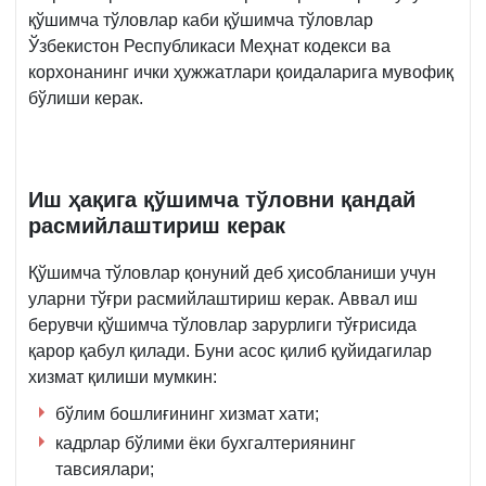
қўшимча тўловлар каби қўшимча тўловлар
Ўзбекистон Республикаси Меҳнат кодекси ва
корхонанинг ички ҳужжатлари қоидаларига мувофиқ
бўлиши керак.
Иш ҳақига қўшимча тўловни қандай
расмийлаштириш керак
Қўшимча тўловлар қонуний деб ҳисобланиши учун
уларни тўғри расмийлаштириш керак. Аввал иш
берувчи қўшимча тўловлар зарурлиги тўғрисида
қарор қабул қилади. Буни асос қилиб қуйидагилар
хизмат қилиши мумкин:
бўлим бошлиғининг хизмат хати;
кадрлар бўлими ёки бухгалтериянинг
тавсиялари;