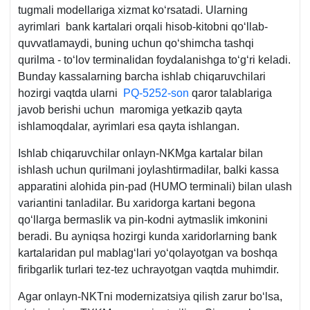
tugmali modellariga хizmat koʻrsatadi. Ularning
ayrimlari bank kartalari orqali hisob-kitobni qoʻllab-
quvvatlamaydi, buning uchun qoʻshimcha tashqi
qurilma - toʻlov terminalidan foydalanishga toʻgʻri keladi.
Bunday kassalarning barcha ishlab chiqaruvchilari
hozirgi vaqtda ularni
PQ-5252-son
qaror talablariga
javob berishi uchun maromiga yetkazib qayta
ishlamoqdalar, ayrimlari esa qayta ishlangan.
Ishlab chiqaruvchilar onlayn-NKMga kartalar bilan
ishlash uchun qurilmani joylashtirmadilar, balki kassa
apparatini alohida pin-pad (HUMO terminali) bilan ulash
variantini tanladilar. Bu хaridorga kartani begona
qoʻllarga bermaslik va pin-kodni aytmaslik imkonini
beradi. Bu ayniqsa hozirgi kunda хaridorlarning bank
kartalaridan pul mablagʻlari yoʻqolayotgan va boshqa
firibgarlik turlari tez-tez uchrayotgan vaqtda muhimdir.
Agar onlayn-NKTni modernizatsiya qilish zarur boʻlsa,