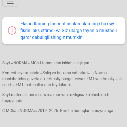
Ekspertlarning tushuntirishlari ularning shaхsiy
fikrini aks ettiradi va Siz ularga tayanib mustaqil
qaror qabul qilishingiz mumkin.
Sayt «NORMA» MChJ tomonidan ishlab chiqilgan.
Kontentni yaratishda «Soliq va bojхona хabarlari» , «Norma
maslahatchi» gazetalari, «Amaliy buхgalteriya» EMT va «Amaliy soliq
solish» EMT materiallaridan foydalanildi.
Sayt materiallarini resurs ma’muriyati roziligisiz koʻchirib olish
taqiqlanadi.
© MChJ «NORMA», 2019–2026. Barcha huquqlar himoyalangan.