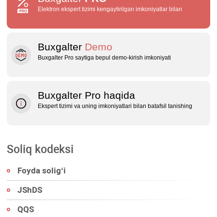
Elektron ekspert tizimi kengaytirilgan imkoniyatlar bilan
Buxgalter
Demo
Buxgalter Pro saytiga bepul demo‑kirish imkoniyati
Buxgalter Pro haqida
Ekspert tizimi va uning imkoniyatlari bilan batafsil tanishing
Soliq kodeksi
Foyda soligʻi
JShDS
QQS