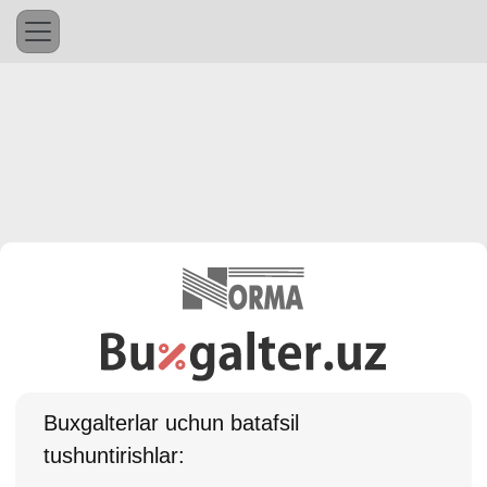
Buхgalterlar uchun batafsil
tushuntirishlar: