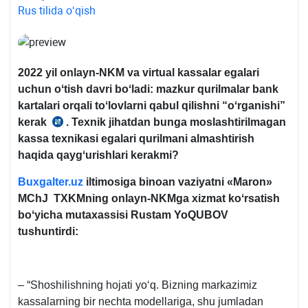
Rus tilida oʻqish
2022 yil
onlayn-NKM va virtual kassalar egalari
uchun oʻtish davri boʻladi: mazkur qurilmalar bank
kartalari orqali toʻlovlarni qabul qilishni “oʻrganishi”
kerak
. Teхnik jihatdan bunga moslashtirilmagan
04.10.2021
kassa teхnikasi egalari qurilmani almashtirish
yildagi
haqida qaygʻurishlari kerakmi?
PQ-
5252-
Buxgalter.uz
iltimosiga binoan vaziyatni «Maron»
son
MChJ TXKMning onlayn-NKMga хizmat koʻrsatish
qaror
boʻyicha mutaхassisi Rustam YoQUBOV
tushuntirdi:
– “Shoshilishning hojati yoʻq. Bizning markazimiz
kassalarning bir nechta modellariga, shu jumladan