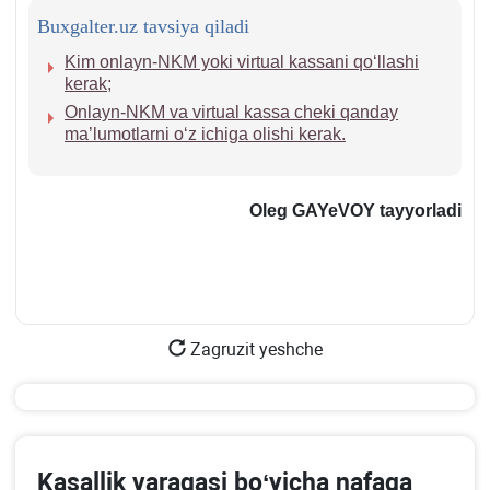
Buxgalter.uz tavsiya qiladi
Kim onlayn-NKM yoki virtual kassani qoʻllashi
kerak;
Onlayn-NKM va virtual kassa cheki qanday
ma’lumotlarni oʻz ichiga olishi kerak.
Oleg GAYeVOY
tayyorladi
Zagruzit yeshche
Kasallik varaqasi boʻyicha nafaqa