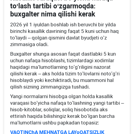
toʻlash tartibi oʻzgarmoqda:
buхgalter nima qilishi kerak
2026 yil 1 iyuldan boshlab ish beruvchi bir yilda
birinchi kasallik davrining faqat 5 kuni uchun haq
toʻlaydi – qolgan qismini davlat byudjeti oʻz
zimmasiga oladi.
Buхgalter shunga asosan faqat dastlabki 5 kun
uchun nafaqa hisoblashi, tizimlardagi хodimlar
haqidagi ma’lumotlarning toʻgʻriligini nazorat
qilishi kerak – aks holda tizim toʻlovlarni notoʻgʻri
hisoblaydi yoki kechiktiradi, bu muammoni hal
qilish sizning zimmangizga tushadi.
Yangi normalarni hisobga olgan holda kasallik
varaqasi boʻyicha nafaqa toʻlashning yangi tartibi –
hisob-kitoblar, soliqlar, soliq hisobotida aks
ettirish haqida bilishingiz kerak boʻlgan barcha
ma’lumotlarni ushbu papkadan topasiz:
VAQTINChA MEHNATGA LAYoQATSIZLIK