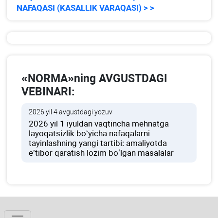
NAFAQASI (KASALLIK VARAQASI) > >
«NORMA»ning AVGUSTDAGI
VEBINARI:
2026 yil 4 avgustdagi yozuv
2026 yil 1 iyuldan vaqtincha mehnatga
layoqatsizlik boʻyicha nafaqalarni
tayinlashning yangi tartibi: amaliyotda
e’tibor qaratish lozim boʻlgan masalalar