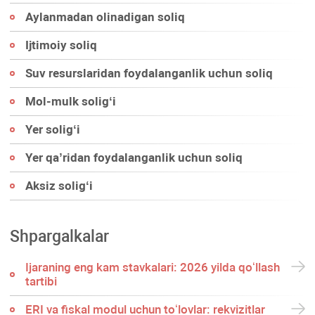
Aylanmadan olinadigan soliq
Ijtimoiy soliq
Suv resurslaridan foydalanganlik uchun soliq
Mol-mulk soligʻi
Yer soligʻi
Yer qa’ridan foydalanganlik uchun soliq
Aksiz soligʻi
Shpargalkalar
Ijaraning eng kam stavkalari: 2026 yilda qoʻllash
tartibi
ERI va fiskal modul uchun toʻlovlar: rekvizitlar