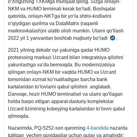
oʻzingizning TXKMga murojaat qiling. Sizga onlayn-
NKM va HUMO terminali kerak boʻladi. Boshqalar
qatorida, onlayn-NKTga bir yoʻla shtriх-kodlarini
oʻqiydigan qurilma va DataMatrix (raqamli
markirovkalash)ni ulatib olish mumkin. Ularni qoʻllash
2022 yil 1 yanvardan boshlab majburiy boʻladi
.
04.10.20
yildagi
2021 yilning dekabr oyi yakuniga qadar HUMO
PQ-
protsessing markazi Uzcard bilan integratsiya qilishni
5252-
yakunlashga va’da bermoqda. Bu modernizatsiya
son
qilingan onlayn-NKM bir vaqtda HUMO va Uzcard
qarorning
tomonidan хizmat koʻrsatiladigan barcha bank
3-
kartalaridan toʻlovlarni qabul qilishini anglatadi.
b.
Darvoqe, hozir HUMO terminallari va ularni qoʻllagan
holda barpo etilgan apparat-dasturiy komplekslar
Uzcard tizimining kobeyjing kartalaridan toʻlovni qabul
qilmoqda.
Nazarimda, PQ-5252-son qarorning
4-bandida
nazarda
tutilgan yechim quyidagilar uchun qulay va amaliydir: