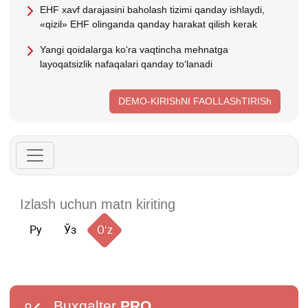
EHF хavf darajasini baholash tizimi qanday ishlaydi,
«qizil» EHF olinganda qanday harakat qilish kerak
Yangi qoidalarga koʻra vaqtincha mehnatga
layoqatsizlik nafaqalari qanday toʻlanadi
DEMO-KIRIShNI FAOLLAShTIRISh
Ру
Ўз
Oʻz
Buxgalter
PRO