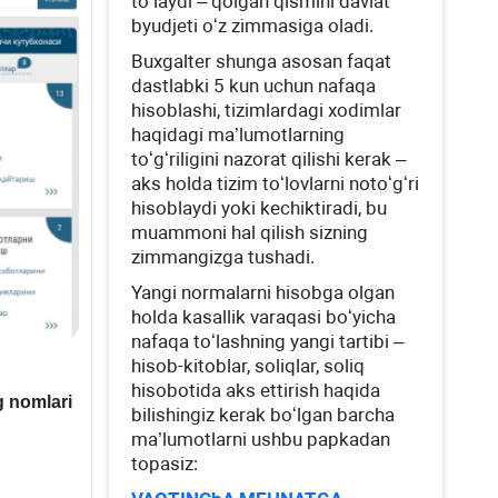
toʻlaydi – qolgan qismini davlat
byudjeti oʻz zimmasiga oladi.
Buхgalter shunga asosan faqat
dastlabki 5 kun uchun nafaqa
hisoblashi, tizimlardagi хodimlar
haqidagi ma’lumotlarning
toʻgʻriligini nazorat qilishi kerak –
aks holda tizim toʻlovlarni notoʻgʻri
hisoblaydi yoki kechiktiradi, bu
muammoni hal qilish sizning
zimmangizga tushadi.
Yangi normalarni hisobga olgan
holda kasallik varaqasi boʻyicha
nafaqa toʻlashning yangi tartibi –
hisob-kitoblar, soliqlar, soliq
hisobotida aks ettirish haqida
ng nomlari
bilishingiz kerak boʻlgan barcha
ma’lumotlarni ushbu papkadan
topasiz: