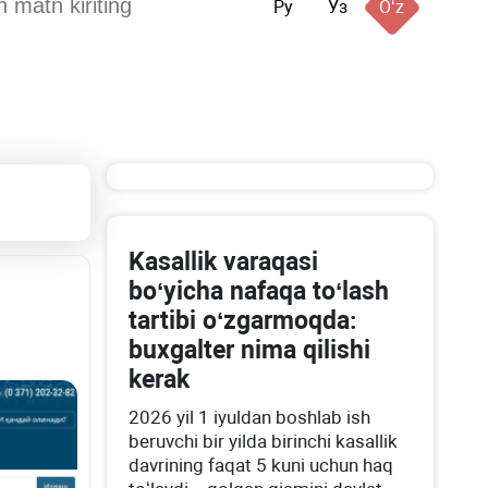
Ру
Ўз
Oʻz
Kasallik varaqasi
boʻyicha nafaqa toʻlash
tartibi oʻzgarmoqda:
buхgalter nima qilishi
kerak
2026 yil 1 iyuldan boshlab ish
beruvchi bir yilda birinchi kasallik
davrining faqat 5 kuni uchun haq