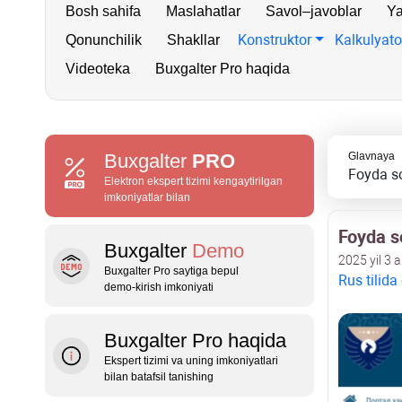
Bosh sahifa
Maslahatlar
Savol–javoblar
Ya
Konstruktor
Kalkulyato
Qonunchilik
Shakllar
Videoteka
Buxgalter Pro haqida
Buxgalter
PRO
Glavnaya
Foyda so
Elektron ekspert tizimi kengaytirilgan
imkoniyatlar bilan
Foyda so
Buxgalter
Demo
2025 yil 3 a
Buxgalter Pro saytiga bepul
Rus tilida
demo‑kirish imkoniyati
Buxgalter Pro haqida
Ekspert tizimi va uning imkoniyatlari
bilan batafsil tanishing