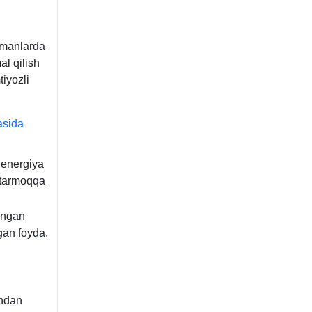
tumanlarda
al qilish
iyozli
sida
 energiya
 tarmoqqa
angan
gan foyda.
shdan