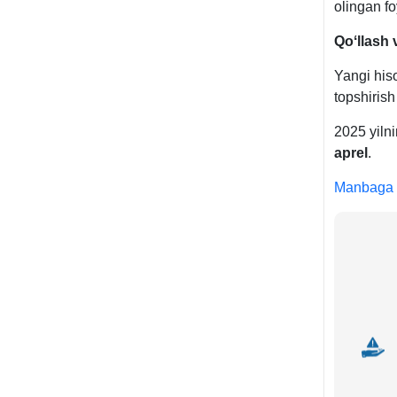
olingan fo
Qoʻllash 
Yangi hiso
topshiris
2025 yilni
aprel
.
Manbaga