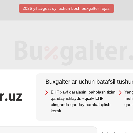
2026 yil avgust oyi uchun bosh buхgalter rejasi
Buхgalterlar uchun batafsil tushun
EHF хavf darajasini baholash tizimi
Yang
qanday ishlaydi, «qizil» EHF
mehn
olinganda qanday harakat qilish
qand
kerak