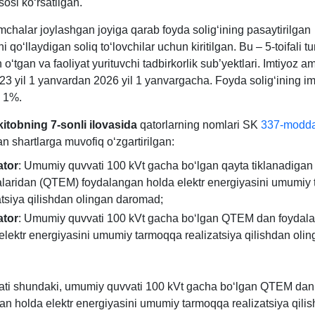
sosi koʻrsatilgan.
chalar joylashgan joyiga qarab foyda soligʻining pasaytirilgan
ni qoʻllaydigan soliq toʻlovchilar uchun kiritilgan. Bu – 5-toifali 
 oʻtgan va faoliyat yurituvchi tadbirkorlik sub’yektlari. Imtiyoz am
23 yil 1 yanvardan 2026 yil 1 yanvargacha. Foyda soligʻining imt
– 1%.
kitobning 7-sonli ilovasida
qatorlarning nomlari SK
337-modda
n shartlarga muvofiq oʻzgartirilgan:
ator
: Umumiy quvvati 100 kVt gacha boʻlgan qayta tiklanadigan
aridan (QTEM) foydalangan holda elektr energiyasini umumiy
atsiya qilishdan olingan daromad;
ator
: Umumiy quvvati 100 kVt gacha boʻlgan QTEM dan foydal
elektr energiyasini umumiy tarmoqqa realizatsiya qilishdan olin
ati shundaki, umumiy quvvati 100 kVt gacha boʻlgan QTEM dan
an holda elektr energiyasini umumiy tarmoqqa realizatsiya qili