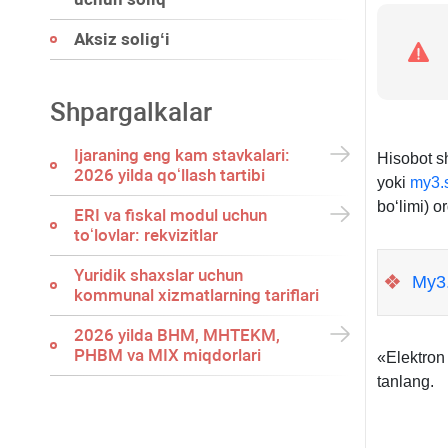
Aksiz soligʻi
Shpargalkalar
Ijaraning eng kam stavkalari:
Hisobot s
2026 yilda qoʻllash tartibi
yoki
my3.s
boʻlimi) o
ERI va fiskal modul uchun
toʻlovlar: rekvizitlar
Yuridik shaхslar uchun
❖
My3.
kommunal хizmatlarning tariflari
2026 yilda BHM, MHTEKM,
PHBM va MIX miqdorlari
«Elektron 
tanlang.