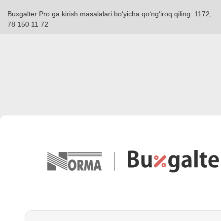
Buxgalter Pro ga kirish masalalari boʻyicha qoʻngʻiroq qiling: 1172,
78 150 11 72