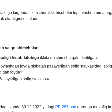
akliga kirganda tizim choraklik hisobotni topshirishda nimalarga
ak ekanligini eslatadi.
ish va qoʻshimchalar:
soligʻi hisob-kitobiga
ikkita qoʻshimcha qator kiritilgan:
oylashgan joyga nisbatan pasaytirilgan soliq stavkasidagi soliq
digan foyda»;
asaytirilgan soliq stavkasi».
idagi izohda 30.12.2022 yildagi
PF-287-son
qaroriga muvofiq im