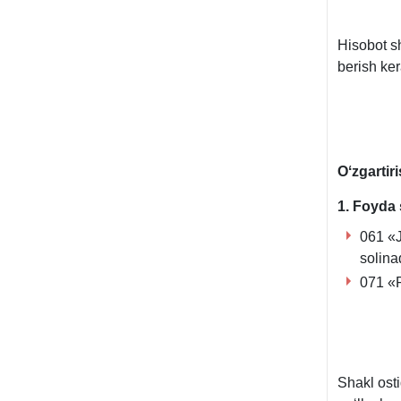
Hisobot sh
berish ker
Oʻzgartir
1. Foyda 
061 «J
solina
071 «P
Shakl ost