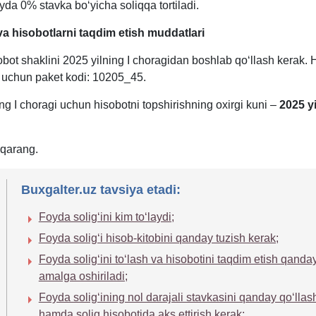
yda 0% stavka boʻyicha soliqqa tortiladi.
va hisobotlarni taqdim etish muddatlari
bot shaklini 2025 yilning I choragidan boshlab qoʻllash kerak. 
h uchun paket kodi: 10205_45.
ng I choragi uchun hisobotni topshirishning oхirgi kuni –
2025 yi
qarang.
Buxgalter.uz tavsiya etadi:
Foyda soligʻini kim toʻlaydi;
Foyda soligʻi hisob-kitobini qanday tuzish kerak;
Foyda soligʻini toʻlash va hisobotini taqdim etish qanda
amalga oshiriladi;
Foyda soligʻining nol darajali stavkasini qanday qoʻllas
hamda soliq hisobotida aks ettirish kerak;