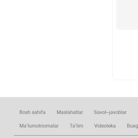
Bosh sahifa
Maslahatlar
Savol–javoblar
Ma’lumotnomalar
Ta’lim
Videoteka
Buxg