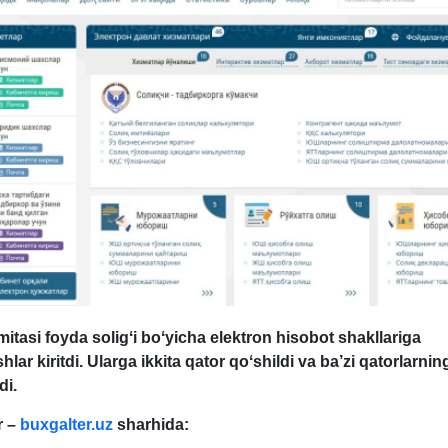
mitasi foyda soligʻi boʻyicha elektron hisobot shakllariga
shlar kiritdi. Ularga ikkita qator qoʻshildi va ba’zi qatorlarni
di.
r –
buxgalter.uz
sharhida: