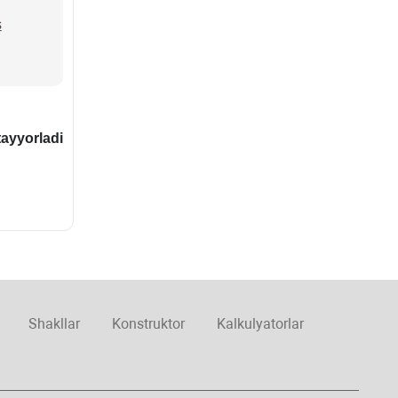
s
ayyorladi
Shakllar
Konstruktor
Kalkulyatorlar