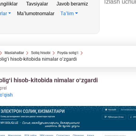
ngiliklar
Tavsiyalar
Javob beramiz
rlar
Ta’lim
Ma’lumotnomalar
Maslahatlar
Soliq hisobi
Foyda soligʻi
ligʻi hisob-kitobida nimalar oʻzgardi
ligʻi hisob-kitobida nimalar oʻzgardi
prel
 oʻqish