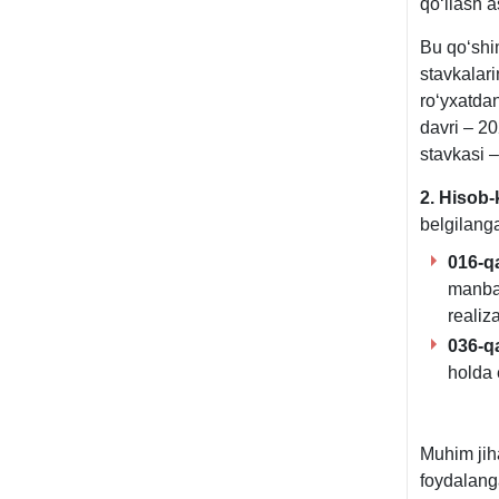
qoʻllash a
Bu qoʻshim
stavkalari
roʻyхatdan
davri – 20
stavkasi 
2. Hisob-
belgilanga
016-q
manbal
realiz
036-q
holda 
Muhim jih
foydalang