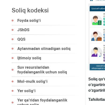
Soliq kodeksi
Foyda soligʻi
JShDS
QQS
Aylanmadan olinadigan soliq
Ijtimoiy soliq
Suv resurslaridan
foydalanganlik uchun soliq
Soliq qoʻ
Mol-mulk soligʻi
oʻzgartiri
oʻzgartiril
Yer soligʻi
Tafsilotla
Yer qa’ridan foydalanganlik
uchun soliq