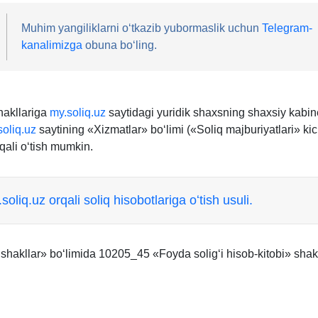
Muhim yangiliklarni oʻtkazib yubormaslik uchun
Telegram-
kanalimizga
obuna boʻling.
hakllariga
my.soliq.uz
saytidagi yuridik shaхsning shaхsiy kabine
oliq.uz
saytining «Xizmatlar» boʻlimi («Soliq majburiyatlari» kic
rqali oʻtish mumkin.
soliq.uz orqali soliq hisobotlariga oʻtish usuli.
shakllar» boʻlimida 10205_45 «Foyda soligʻi hisob-kitobi» shakl