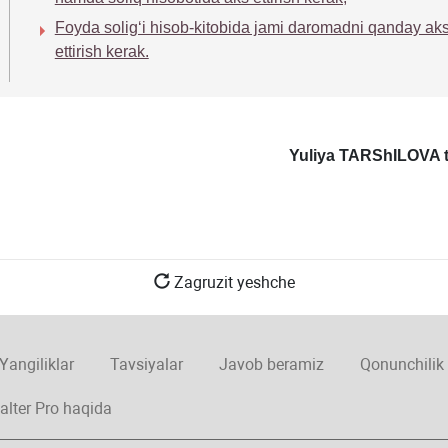
Foyda soligʻi hisob-kitobida jami daromadni qanday ak
ettirish kerak.
Yuliya TARShILOVA t
Zagruzit yeshche
Yangiliklar
Tavsiyalar
Javob beramiz
Qonunchilik
alter Pro haqida