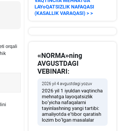
VAQTINChA MEHNATGA
LAYoQATSIZLIK NAFAQASI
(KASALLIK VARAQASI) > >
ti orqali
hik
«NORMA»ning
AVGUSTDAGI
VEBINARI:
2026 yil 4 avgustdagi yozuv
2026 yil 1 iyuldan vaqtincha
mehnatga layoqatsizlik
boʻyicha nafaqalarni
ini
tayinlashning yangi tartibi:
amaliyotda e’tibor qaratish
lozim boʻlgan masalalar