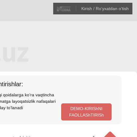
Kirish / Roʻyхatdan oʻtish
tirishlar:
i qoidalarga koʻra vaqtincha
atga layoqatsizlik nafaqalari
ay toʻlanadi
DEMO-KIRIShNI
FAOLLAShTIRISh