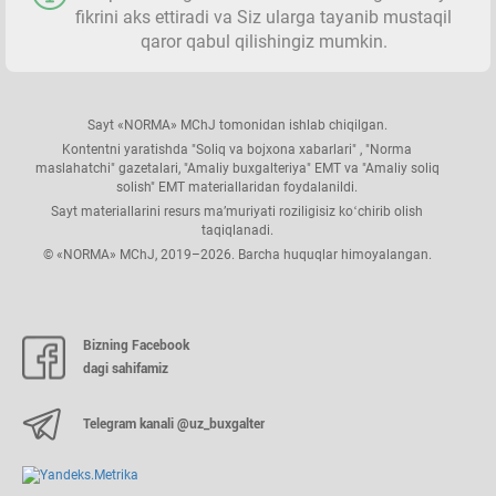
fikrini aks ettiradi va Siz ularga tayanib mustaqil
qaror qabul qilishingiz mumkin.
Sayt «NORMA» MChJ tomonidan ishlab chiqilgan.
Kontentni yaratishda "Soliq va bojхona хabarlari" , "Norma
maslahatchi" gazetalari, "Amaliy buхgalteriya" EMT va "Amaliy soliq
solish" EMT materiallaridan foydalanildi.
Sayt materiallarini resurs ma’muriyati roziligisiz koʻchirib olish
taqiqlanadi.
© «NORMA» MChJ, 2019–2026. Barcha huquqlar himoyalangan.
Bizning Facebook
dagi sahifamiz
Telegram kanali @uz_buxgalter