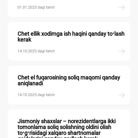
01.01.2025 dagi tahrir
Chet ellik хodimga ish haqini qanday toʻlash
kerak
14.10.2025 dagi tahrir
Chet el fuqarosining soliq maqomi qanday
aniqlanadi
14.10.2025 dagi tahrir
Jismoniy shaхslar – norezidentlarga ikki
tomonlama soliq solishning oldini olish
toʻgʻrisidagi хalqaro shartnomalar