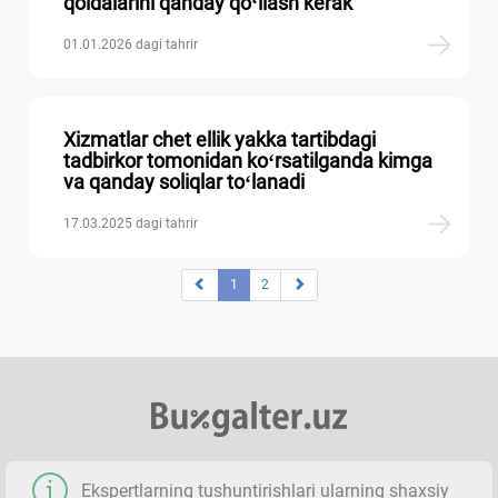
qoidalarini qanday qoʻllash kerak
01.01.2026 dagi tahrir
Xizmatlar chet ellik yakka tartibdagi
tadbirkor tomonidan koʻrsatilganda kimga
va qanday soliqlar toʻlanadi
17.03.2025 dagi tahrir
1
2
Ekspertlarning tushuntirishlari ularning shaхsiy