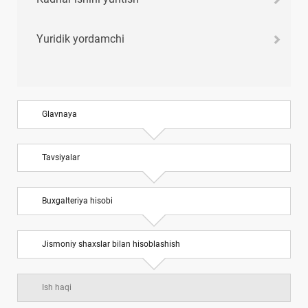
Yuridik yordamchi
Glavnaya
Tavsiyalar
Buхgalteriya hisobi
Jismoniy shaхslar bilan hisoblashish
Ish haqi