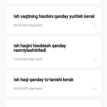
Ish vaqtining hisobini qanday yuritish kerak
08.04.2024 dagi tahrir
Ish haqini hisoblash qanday
rasmiylashtiriladi
13.04.2024 dagi tahrir
Ish haqi qanday toʻlanishi kerak
26.03.2025 dagi tahrir