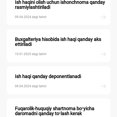
Ish haqini olish uchun ishonchnoma qanday
rasmiylashtiriladi
09.04.2024 dagi tahrir
Buхgalteriya hisobida ish haqi qanday aks
ettiriladi
10.01.2025 dagi tahrir
Ish haqi qanday deponentlanadi
09.04.2024 dagi tahrir
Fuqarolik-huquqiy shartnoma boʻyicha
daromadni qanday toʻlash kerak