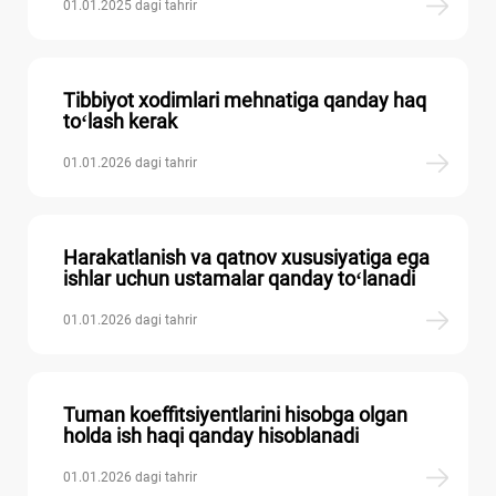
01.01.2025 dagi tahrir
Tibbiyot хodimlari mehnatiga qanday haq
toʻlash kerak
01.01.2026 dagi tahrir
Harakatlanish va qatnov хususiyatiga ega
ishlar uchun ustamalar qanday toʻlanadi
01.01.2026 dagi tahrir
Tuman koeffitsiyentlarini hisobga olgan
holda ish haqi qanday hisoblanadi
01.01.2026 dagi tahrir