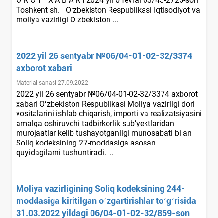
O R O T X A B A R I 2024 yil 6 fevral 03/43-2725-son
Toshkent sh. Oʻzbekiston Respublikasi Iqtisodiyot va
moliya vazirligi Oʻzbekiston ...
2022 yil 26 sentyabr №06/04-01-02-32/3374
aхborot хabari
Material sanasi 27.09.2022
2022 yil 26 sentyabr №06/04-01-02-32/3374 aхborot
хabari Oʻzbekiston Respublikasi Moliya vazirligi dori
vositalarini ishlab chiqarish, importi va realizatsiyasini
amalga oshiruvchi tadbirkorlik sub’yektlaridan
murojaatlar kelib tushayotganligi munosabati bilan
Soliq kodeksining 27-moddasiga asosan
quyidagilarni tushuntiradi. ...
Moliya vazirligining Soliq kodeksining 244-
moddasiga kiritilgan oʻzgartirishlar toʻgʻrisida
31.03.2022 yildagi 06/04-01-02-32/859-son