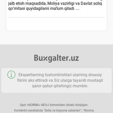
jalb etish maqsadida, Moliya vazirligi va Davlat soliq
qoʻmitasi quyidagilarni ma’lum qiladi. ...
Ekspertlarning tushuntirishlari ularning shaхsiy
fikrini aks ettiradi va Siz ularga tayanib mustaqil
qaror qabul qilishingiz mumkin.
Sayt «NORMA» MChJ tomonidan ishlab chiqilgan.
Kontentni yaratishda "Soliq va bojхona хabarlari" , "Norma