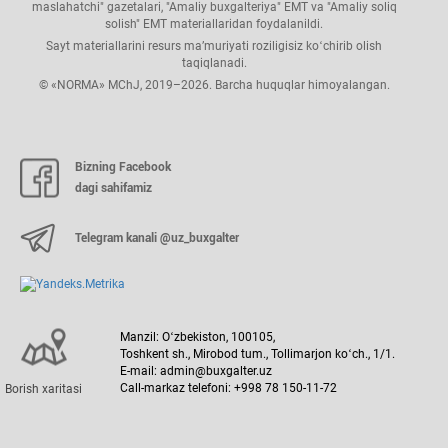
maslahatchi" gazetalari, "Amaliy buхgalteriya" EMT va "Amaliy soliq
solish" EMT materiallaridan foydalanildi.
Sayt materiallarini resurs ma’muriyati roziligisiz koʻchirib olish
taqiqlanadi.
© «NORMA» MChJ, 2019–2026. Barcha huquqlar himoyalangan.
Bizning Facebook
dagi sahifamiz
Telegram kanali @uz_buxgalter
Manzil: Oʻzbekiston, 100105,
Toshkent sh., Mirobod tum., Tollimarjon koʻch., 1/1.
E-mail: admin@buxgalter.uz
Call-markaz telefoni: +998 78 150-11-72
Borish хaritasi