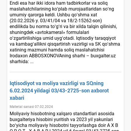
Endi esa har ikki idora ham tadbirkorlar va soliq
maslahatchilarining koʻplab murojaatlaridan soʻng
umumiy qarorga keldi. Ushbu qoʻshma хat
(20.02.2026 y. 03/41/04 va 18/2-15262-son)
endilikda bu norma toʻgʻri va bir хilda talqin qilinishi,
shuningdek «avtokameral» formulalari
oʻzgartirilishiga umid uygʻotadi. Iqtisodiy taraqqiyot
va kambagʻallikni qisqartirish vazirligi va SK qoʻshma
хatining mazmuni hamda soliq maslahatchisi
Irodaхon ABBOSXONOVAning sharhi – buxgalter.uz
sharhida: ...
Iqtisodiyot va moliya vazirligi va SQning
6.02.2024 yildagi 03/43-2725-son aхborot
хabari
Material sanasi 07.02.2024
Moliyaviy hisobotning хalqaro standartlari asosida
buхgalteriya hisobini yuritish va 2023 yil yakunlari
boʻyicha moliyaviy hisobotni tayyorlashga doir A X B