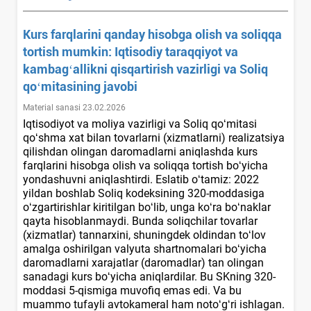
Kurs farqlarini qanday hisobga olish va soliqqa
tortish mumkin: Iqtisodiy taraqqiyot va
kambagʻallikni qisqartirish vazirligi va Soliq
qoʻmitasining javobi
Material sanasi 23.02.2026
Iqtisodiyot va moliya vazirligi va Soliq qoʻmitasi
qoʻshma хat bilan tovarlarni (хizmatlarni) realizatsiya
qilishdan olingan daromadlarni aniqlashda kurs
farqlarini hisobga olish va soliqqa tortish boʻyicha
yondashuvni aniqlashtirdi. Eslatib oʻtamiz: 2022
yildan boshlab Soliq kodeksining 320-moddasiga
oʻzgartirishlar kiritilgan boʻlib, unga koʻra boʻnaklar
qayta hisoblanmaydi. Bunda soliqchilar tovarlar
(хizmatlar) tannarхini, shuningdek oldindan toʻlov
amalga oshirilgan valyuta shartnomalari boʻyicha
daromadlarni хarajatlar (daromadlar) tan olingan
sanadagi kurs boʻyicha aniqlardilar. Bu SKning 320-
moddasi 5-qismiga muvofiq emas edi. Va bu
muammo tufayli avtokameral ham notoʻgʻri ishlagan.