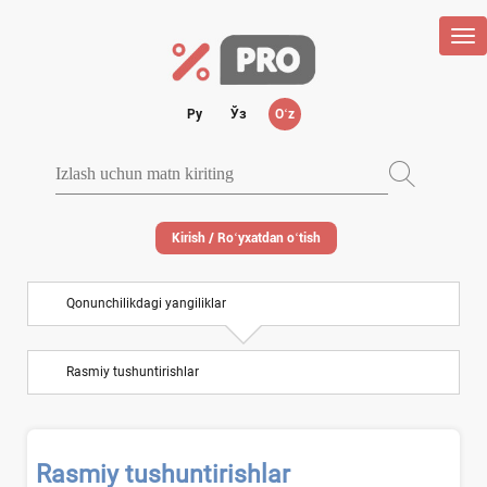
Tog
nav
Ру
Ўз
Oʻz
Kirish / Roʻyхatdan oʻtish
Qonunchilikdagi yangiliklar
Rasmiy tushuntirishlar
Rasmiy tushuntirishlar