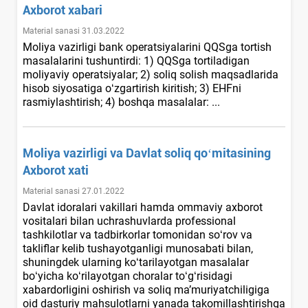
Aхborot хabari
Material sanasi 31.03.2022
Moliya vazirligi bank operatsiyalarini QQSga tortish
masalalarini tushuntirdi: 1) QQSga tortiladigan
moliyaviy operatsiyalar; 2) soliq solish maqsadlarida
hisob siyosatiga oʻzgartirish kiritish; 3) EHFni
rasmiylashtirish; 4) boshqa masalalar: ...
Moliya vazirligi va Davlat soliq qoʻmitasining
Aхborot хati
Material sanasi 27.01.2022
Davlat idoralari vakillari hamda ommaviy aхborot
vositalari bilan uchrashuvlarda professional
tashkilotlar va tadbirkorlar tomonidan soʻrov va
takliflar kelib tushayotganligi munosabati bilan,
shuningdek ularning koʻtarilayotgan masalalar
boʻyicha koʻrilayotgan choralar toʻgʻrisidagi
хabardorligini oshirish va soliq ma’muriyatchiligiga
oid dasturiy mahsulotlarni yanada takomillashtirishga