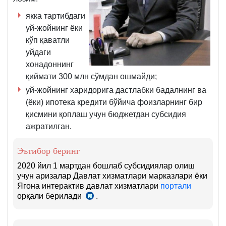
16-
б.
якка тартибдаги
уй-жойнинг ёки
кўп қаватли
уйдаги
хонадоннинг
қиймати 300 млн сўмдан ошмайди;
уй-жойнинг харидорига дастлабки бадалнинг ва
(ёки) ипотека кредити бўйича фоизларнинг бир
қисмини қоплаш учун бюджетдан субсидия
ажратилган.
Эътибор беринг
2020 йил 1 мартдан бошлаб субсидиялар олиш
учун аризалар Давлат хизматлари марказлари ёки
Ягона интерактив давлат хизматлари
портали
орқали берилади
.
28.11.2019
й.
ПФ-5886-