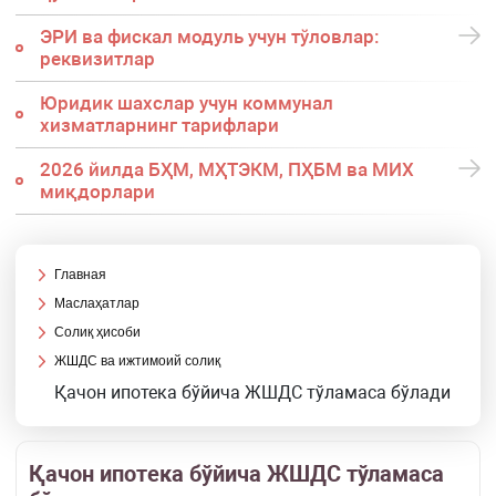
ЭРИ ва фискал модуль учун тўловлар:
реквизитлар
Юридик шахслар учун коммунал
хизматларнинг тарифлари
2026 йилда БҲМ, МҲТЭКМ, ПҲБМ ва МИХ
миқдорлари
Главная
Маслаҳатлар
Солиқ ҳисоби
ЖШДС ва ижтимоий солиқ
Қачон ипотека бўйича ЖШДС тўламаса бўлади
Қачон ипотека бўйича ЖШДС тўламаса