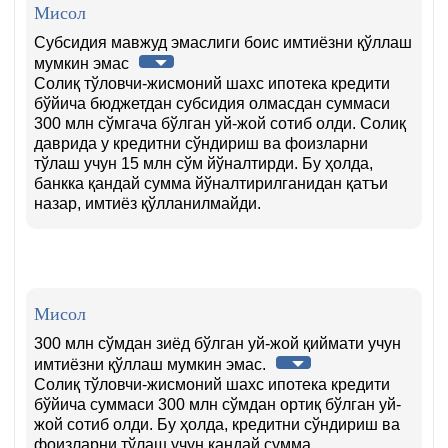
сон
Мисол
6-
б.
Субсидия мавжуд эмаслиги боис имтиёзни қўллаш
мумкин эмас
Солиқ тўловчи-жисмоний шахс ипотека кредити
бўйича бюджетдан субсидия олмасдан суммаси
300 млн сўмгача бўлган уй-жой сотиб олди. Солиқ
даврида у кредитни сўндириш ва фоизларни
тўлаш учун 15 млн сўм йўналтирди. Бу ҳолда,
банкка қандай сумма йўналтирилганидан қатъи
назар, имтиёз қўлланилмайди.
Мисол
300 млн сўмдан зиёд бўлган уй-жой қиймати учун
имтиёзни қўллаш мумкин эмас.
Солиқ тўловчи-жисмоний шахс ипотека кредити
бўйича суммаси 300 млн сўмдан ортиқ бўлган уй-
жой сотиб олди. Бу ҳолда, кредитни сўндириш ва
фоизларни тўлаш учун қандай сумма