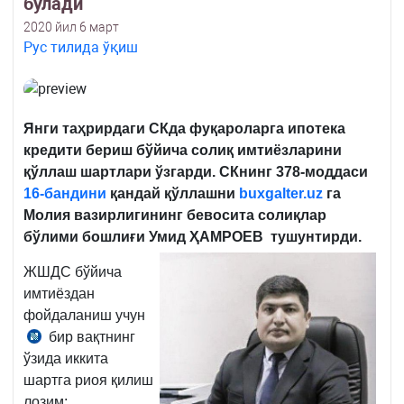
бўлади
2020 йил 6 март
Рус тилида ўқиш
Янги таҳрирдаги СКда фуқароларга ипотека
кредити бериш бўйича солиқ имтиёзларини
қўллаш шартлари ўзгарди. СКнинг 378-моддаси
16-бандини
қандай қўллашни
buxgalter.uz
га
Молия вазирлигининг бевосита солиқлар
бўлими бошлиғи Умид ҲАМРОЕВ тушунтирди.
ЖШДС бўйича
имтиёздан
фойдаланиш учун
бир вақтнинг
СК
ўзида иккита
378-
шартга риоя қилиш
м.
лозим: