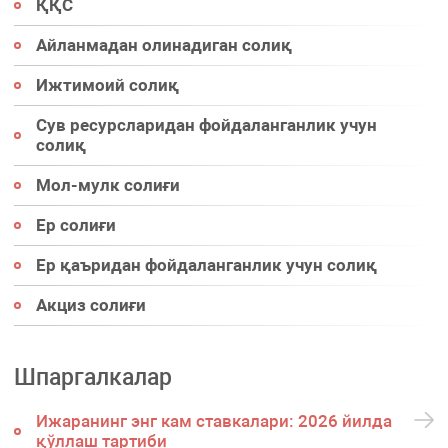
ҚҚС
Айланмадан олинадиган солиқ
Ижтимоий солиқ
Сув ресурсларидан фойдаланганлик учун
солиқ
Мол-мулк солиғи
Ер солиғи
Ер қаъридан фойдаланганлик учун солиқ
Акциз солиғи
Шпаргалкалар
Ижаранинг энг кам ставкалари: 2026 йилда
қўллаш тартиби