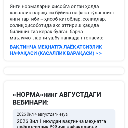
Янги нормаларни ҳисобга олган ҳолда
касаллик варақаси бўйича нафақа тўлашнинг
янги тартиби – ҳисоб-китоблар, солиқлар,
солиқ ҳисоботида акс эттириш ҳақида
билишингиз керак бўлган барча
маълумотларни ушбу папкадан топасиз:
ВАҚТИНЧА МЕҲНАТГА ЛАЁҚАТСИЗЛИК
НАФАҚАСИ (КАСАЛЛИК ВАРАҚАСИ) > >
«НОРМА»нинг АВГУСТДАГИ
ВЕБИНАРИ:
2026 йил 4 августдаги ёзув
2026 йил 1 июлдан вақтинча меҳнатга
лаёқатсизлик бўйича нафақаларни