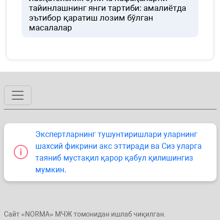
тайинлашнинг янги тартиби: амалиётда
эътибор қаратиш лозим бўлган
масалалар
Экспертларнинг тушунтиришлари уларнинг
шахсий фикрини акс эттиради ва Сиз уларга
таяниб мустақил қарор қабул қилишингиз
мумкин.
Сайт «NORMA» МЧЖ томонидан ишлаб чиқилган.