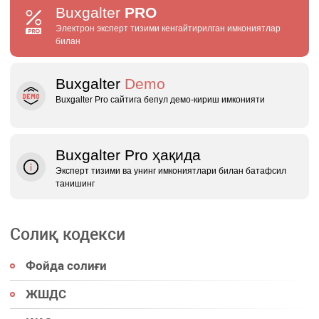
Buxgalter
PRO
Электрон эксперт тизими кенгайтирилган имкониятлар
билан
Buxgalter
Demo
Buxgalter Pro сайтига бепул демо‑кириш имконияти
Buxgalter Pro ҳақида
Эксперт тизими ва унинг имкониятлари билан батафсил
танишинг
Солиқ кодекси
Фойда солиғи
ЖШДС