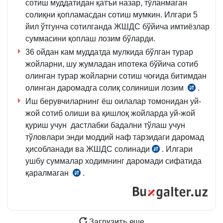
сотиш муддатидан қатъи назар, тўланмаган
солиқни қопламасдан сотиш мумкин. Илгари 5
йил ўтгунча сотилганда ЖШДС бўйича имтиёзлар
суммасини қоплаш лозим бўларди.
36 ойдан кам муддатда мулкида бўлган турар
жойларни, шу жумладан ипотека бўйича сотиб
олинган турар жойларни сотиш чоғида битимдан
олинган даромадга солиқ солиниши лозим
.
СК
Иш берувчиларнинг ёш оилалар томонидан уй-
378-
жой сотиб олиши ва қишлоқ жойларда уй-жой
м.
қуриш учун дастлабки бадални тўлаш учун
7-
тўловлари энди моддий наф тарзидаги даромад
б.
ҳисобланади ва ЖШДС солинади
. Илгари
СК
ушбу суммалар ходимнинг даромади сифатида
376-
қаралмаган
.
2007-
м.
йил
1-
таҳриридаги
б.
СК
Загрузить еще
171-