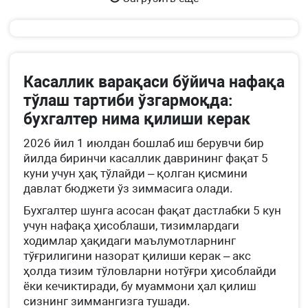
м.
2-
қ.
14-
Касаллик варақаси бўйича нафақа
б.
тўлаш тартиби ўзгармоқда:
бухгалтер нима қилиши керак
2026 йил 1 июлдан бошлаб иш берувчи бир
йилда биринчи касаллик даврининг фақат 5
куни учун ҳақ тўлайди – қолган қисмини
давлат бюджети ўз зиммасига олади.
Бухгалтер шунга асосан фақат дастлабки 5 кун
учун нафақа ҳисоблаши, тизимлардаги
ходимлар ҳақидаги маълумотларнинг
тўғрилигини назорат қилиши керак – акс
ҳолда тизим тўловларни нотўғри ҳисоблайди
ёки кечиктиради, бу муаммони ҳал қилиш
сизнинг зиммангизга тушади.