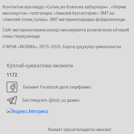
Контентни яратишда «Солиқ ва божхона хабарлари» , «Норма
маслаҳатчи» газеталари, «Амалий бухгалтерия» ЭМТ ва
«Амалий солиқ солиш» ЭМТ материалларидан фойдаланилди.
Сайт материалларини ресурс маъмурияти розилигисиз кўчириб
олиш тақиқланади.
© МЧЖ «NORMA», 2019–2026. Барча ҳуқуқлар ҳимояланган.
Қўллаб-қувватлаш хизмати
1172
Бизнинг Facebook даги саҳифамиз
Биз telegram: @buh_uz дамиз
Хизмат кўрсатиладиган манзил: