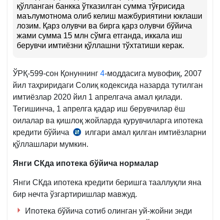
қўлланган банкка ўтказилган сумма тўғрисида
маълумотнома олиб келиш мажбуриятини юклаши
лозим. Қарз олувчи ва бирга қарз олувчи бўйича
жами сумма 15 млн сўмга етганда, иккала иш
берувчи имтиёзни қўллашни тўхтатиши керак.
ЎРҚ-599-сон Қонуннинг
4
-моддасига мувофиқ, 2007
йил таҳриридаги Солиқ кодексида назарда тутилган
имтиёзлар 2020 йил 1 апрелгача амал қилади.
Тегишинча, 1 апрелга қадар иш берувчилар ёш
оилалар ва қишлоқ жойларда қурувчиларга ипотека
кредити бўйича
илгари амал қилган имтиёзларни
2007-
қўллашлари мумкин.
йил
таҳриридаги
Янги СКда ипотека бўйича нормалар
СК
179-
Янги СКда ипотека кредити беришга тааллуқли яна
м.
бир нечта ўзгартиришлар мавжуд.
30-
Ипотека бўйича сотиб олинган уй-жойни энди
қ.