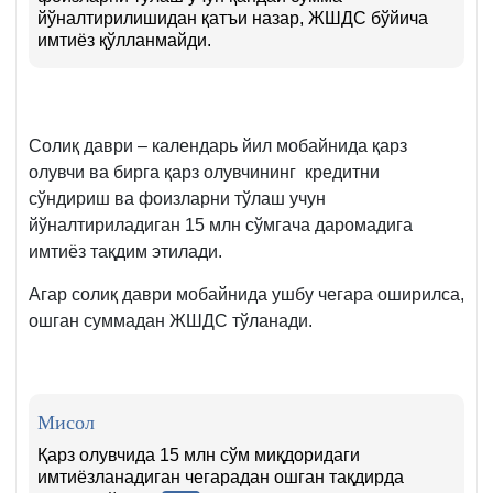
йўналтирилишидан қатъи назар, ЖШДС бўйича
имтиёз қўлланмайди.
Солиқ даври – календарь йил мобайнида қарз
олувчи ва бирга қарз олувчининг кредитни
сўндириш ва фоизларни тўлаш учун
йўналтириладиган 15 млн сўмгача даромадига
имтиёз тақдим этилади.
Агар солиқ даври мобайнида ушбу чегара оширилса,
ошган суммадан ЖШДС тўланади.
Мисол
Қарз олувчида 15 млн сўм миқдоридаги
имтиёзланадиган чегарадан ошган тақдирда