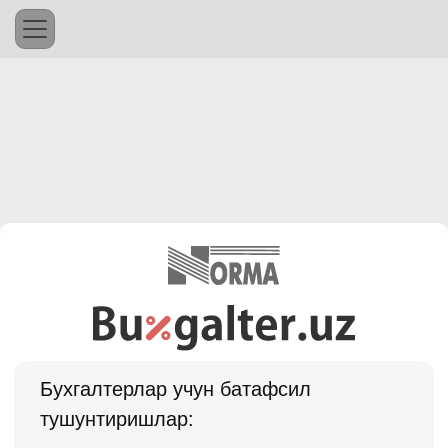
Бухгалтерлар учун батафсил
тушунтиришлар: