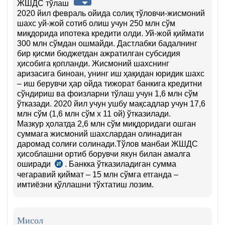
ЖШДС тўлаш
2020 йил февраль ойида солиқ тўловчи-жисмоний
шахс уй-жой сотиб олиш учун 250 млн сўм
миқдорида ипотека кредити олди. Уй-жой қиймати
300 млн сўмдан ошмайди. Дастлабки бадалнинг
бир қисми бюджетдан ажратилган субсидия
ҳисобига қопланди. Жисмоний шахснинг
аризасига биноан, унинг иш ҳақидан юридик шахс
– иш берувчи ҳар ойда тижорат банкига кредитни
сўндириш ва фоизларни тўлаш учун 1,6 млн сўм
ўтказади. 2020 йил учун ушбу мақсадлар учун 17,6
млн сўм (1,6 млн сўм х 11 ой) ўтказилади.
Мазкур ҳолатда 2,6 млн сўм миқдоридаги ошган
суммага жисмоний шахслардан олинадиган
даромад солиғи солинади.Тўлов манбаи ЖШДС
ҳисоблашни ортиб борувчи якун билан амалга
оширади
. Банкка ўтказиладиган сумма
СК
чегаравий қиймат – 15 млн сўмга етганда –
388-
имтиёзни қўллашни тўхтатиш лозим.
м.
6-
қ.
Мисол