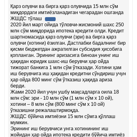
Қарз олувчи ва бирга қарз олувчида 15 млн сўм
миқдордаги имтиёзланадиган чегарадан ошганда
ЖШДС тўлаш
2020 йил март ойида тўловчи-жисмоний шахс 250
млн сўм миқдорида ипотека кредити олди. Кредит
шартномасида қарз олувчи (эри) ва бирга қарз
олувчи (хотини) ёзилган. Дастлабки бадалнинг бир
қисми бюджетдан ажратилган субсидия ҳисобига
қопланган. Эрининг аризасига биноан унинг иш
ҳақидан юридик шахс-иш берувчи ҳар ойда
тижорат банкига 1 млн сўм ўтказади. Хотини ҳам
иш берувчига иш ҳақидан кредитни сўндириш учун
ҳар ойда 800 минг сўм ўтказиш ҳақида ариза
берди.
Жами 2020 йил учун ушбу мақсадларга оила 18
млн сўм: эри - 10 млн сўм (1 млн сўм х 10 ой),
хотини – 8 млн сўм (800 минг сўм х 10 ой)
ўтказишни режалаштирмоқда.
ЖШДС бўйича имтиёзни 15 млн сўмга қўллаш
мумкин.
Эрининг иш берувчиси унга хотинининг иш
жойидан ҳар ойда ипотека кредити бўйича имтиёз