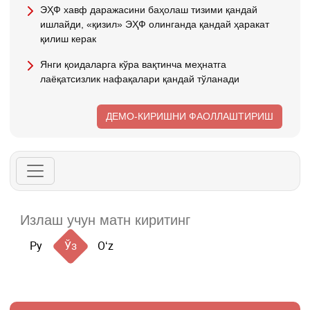
ЭҲФ хавф даражасини баҳолаш тизими қандай
ишлайди, «қизил» ЭҲФ олинганда қандай ҳаракат
қилиш керак
Янги қоидаларга кўра вақтинча меҳнатга
лаёқатсизлик нафақалари қандай тўланади
ДЕМО-КИРИШНИ ФАОЛЛАШТИРИШ
Ру
Ўз
Oʻz