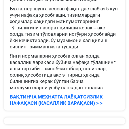
Бухгалтер шунга асосан фақат дастлабки 5 кун
учун нафақа ҳисоблаши, тизимлардаги
ходимлар ҳақидаги маълумотларнинг
тўғрилигини назорат қилиши керак – акс
ҳолда тизим тўловларни нотўғри ҳисоблайди
ёки кечиктиради, бу муаммони ҳал қилиш
сизнинг зиммангизга тушади.
Янги нормаларни ҳисобга олган ҳолда
касаллик варақаси бўйича нафақа тўлашнинг
янги тартиби – ҳисоб-китоблар, солиқлар,
солиқ ҳисоботида акс эттириш ҳақида
билишингиз керак бўлган барча
маълумотларни ушбу папкадан топасиз:
ВАҚТИНЧА МЕҲНАТГА ЛАЁҚАТСИЗЛИК
НАФАҚАСИ (КАСАЛЛИК ВАРАҚАСИ) > >