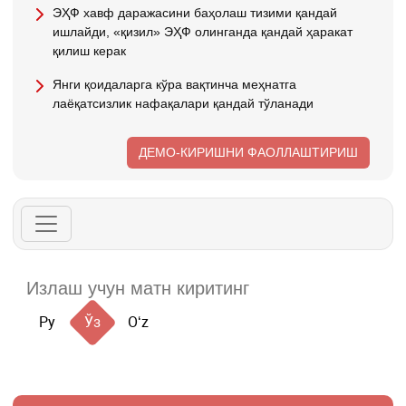
ЭҲФ хавф даражасини баҳолаш тизими қандай
ишлайди, «қизил» ЭҲФ олинганда қандай ҳаракат
қилиш керак
Янги қоидаларга кўра вақтинча меҳнатга
лаёқатсизлик нафақалари қандай тўланади
ДЕМО-КИРИШНИ ФАОЛЛАШТИРИШ
Ру
Ўз
Oʻz