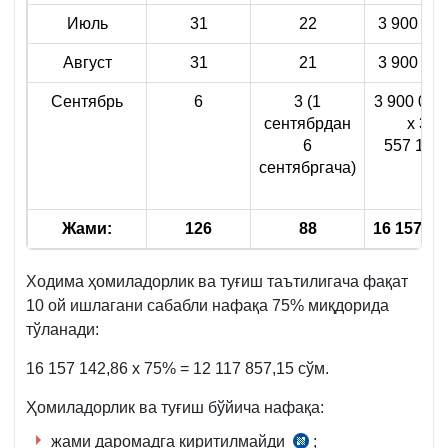
Июль
31
22
3 900 000
Август
31
21
3 900 000
Сентябрь
6
3 (1
3 900 000 
сентябрдан
х 3 =
6
557 142,
сентябргача)
Жами:
126
88
16 157 14
Ходима ҳомиладорлик ва туғиш таътилигача фақат
10 ой ишлагани сабабли нафақа 75% миқдорида
тўланади:
16 157 142,86 х 75% = 12 117 857,15 сўм.
Ҳомиладорлик ва туғиш бўйича нафақа:
жами даромадга киритилмайди
;
СК