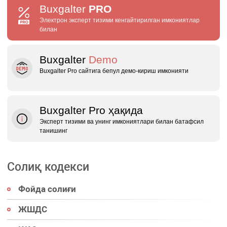
Buxgalter
PRO
Электрон эксперт тизими кенгайтирилган имкониятлар
билан
Buxgalter
Demo
Buxgalter Pro сайтига бепул демо‑кириш имконияти
Buxgalter Pro ҳақида
Эксперт тизими ва унинг имкониятлари билан батафсил
танишинг
Солиқ кодекси
Фойда солиғи
ЖШДС