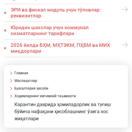
ЭРИ ва фискал модуль учун тўловлар:
реквизитлар
Юридик шахслар учун коммунал
хизматларнинг тарифлари
2026 йилда БҲМ, МҲТЭКМ, ПҲБМ ва МИХ
миқдорлари
Главная
Маслаҳатлар
Бухгалтерия ҳисоби
Ходимларнинг ижтимоий таъминоти
Карантин даврида ҳомиладорлик ва туғиш
бўйича нафақани ҳисоблашнинг ўзига хос
жиҳатлари