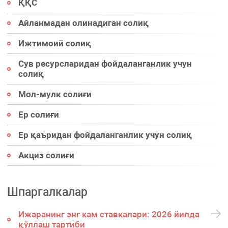
ҚҚС
Айланмадан олинадиган солиқ
Ижтимоий солиқ
Сув ресурсларидан фойдаланганлик учун
солиқ
Мол-мулк солиғи
Ер солиғи
Ер қаъридан фойдаланганлик учун солиқ
Акциз солиғи
Шпаргалкалар
Ижаранинг энг кам ставкалари: 2026 йилда
қўллаш тартиби