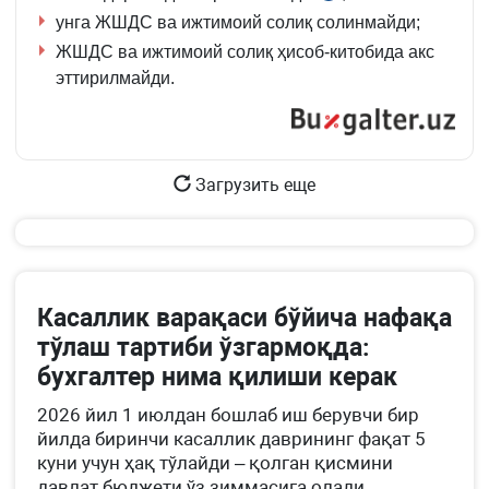
унга ЖШДС ва ижтимоий солиқ солинмайди;
369-
м.
ЖШДС ва ижтимоий солиқ ҳисоб-китобида акс
1-
эттирилмайди.
қ.
7-
б.
Загрузить еще
Касаллик варақаси бўйича нафақа
тўлаш тартиби ўзгармоқда:
бухгалтер нима қилиши керак
2026 йил 1 июлдан бошлаб иш берувчи бир
йилда биринчи касаллик даврининг фақат 5
куни учун ҳақ тўлайди – қолган қисмини
давлат бюджети ўз зиммасига олади.