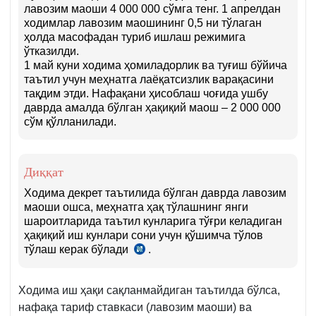
лавозим маоши 4 000 000 сўмга тенг. 1 апрелдан
б.
ходимлар лавозим маошининг 0,5 ни тўлаган
ҳолда масофадан туриб ишлаш режимига
ўтказилди.
1 май куни ходима ҳомиладорлик ва туғиш бўйича
таътил учун меҳнатга лаёқатсизлик варақасини
тақдим этди. Нафақани ҳисоблаш чоғида ушбу
даврда амалда бўлган ҳақиқий маош – 2 000 000
сўм қўлланилади.
Диққат
Ходима декрет таътилида бўлган даврда лавозим
маоши ошса, меҳнатга ҳақ тўлашнинг янги
шароитларида таътил кунларига тўғри келадиган
ҳақиқий иш кунлари сони учун қўшимча тўлов
тўлаш керак бўлади
.
14.05.2002
й.
1136-
Ходима иш ҳақи сақланмайдиган таътилда бўлса,
сон
Низом
нафақа тариф ставкаси (лавозим маоши) ва