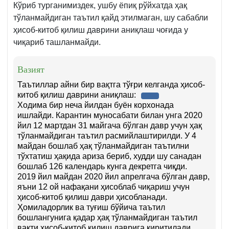
Кўриб турганимиздек, ушбу ёпиқ рўйхатда ҳақ
тўланмайдиган таътил қайд этилмаган, шу сабабли
ҳисоб-китоб қилиш даврини аниқлаш чоғида у
чиқариб ташланмайди.
Вазият
Таътиллар айни бир вақтга тўғри келганда ҳисоб-
китоб қилиш даврини аниқлаш:
Ходима бир неча йилдан буён корхонада
ишлайди. Карантин муносабати билан унга 2020
йил 12 мартдан 31 майгача бўлган давр учун ҳақ
тўланмайдиган таътил расмийлаштирилди. У 4
майдан бошлаб ҳақ тўланмайдиган таътилни
тўхтатиш ҳақида ариза бериб, худди шу санадан
бошлаб 126 календарь кунга декретга чиқди.
2019 йил майдан 2020 йил апрелгача бўлган давр,
яъни 12 ой нафақани ҳисоблаб чиқариш учун
ҳисоб-китоб қилиш даври ҳисобланади.
Ҳомиладорлик ва туғиш бўйича таътил
бошлангунига қадар ҳақ тўланмайдиган таътил
вақти ҳисоб-китоб қилиш даврига киритилади.