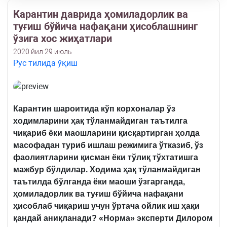
Карантин даврида ҳомиладорлик ва
туғиш бўйича нафақани ҳисоблашнинг
ўзига хос жиҳатлари
2020 йил 29 июль
Рус тилида ўқиш
Карантин шароитида кўп корхоналар ўз
ходимларини ҳақ тўланмайдиган таътилга
чиқариб ёки маошларини қисқартирган ҳолда
масофадан туриб ишлаш режимига ўтказиб, ўз
фаолиятларини қисман ёки тўлиқ тўхтатишга
мажбур бўлдилар. Ходима ҳақ тўланмайдиган
таътилда бўлганда ёки маоши ўзгарганда,
ҳомиладорлик ва туғиш бўйича нафақани
ҳисоблаб чиқариш учун ўртача ойлик иш ҳақи
қандай аниқланади? «Норма» эксперти Дилором