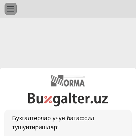
Бухгалтерлар учун батафсил
тушунтиришлар: