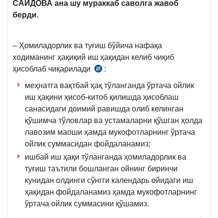
САИДОВА ана шу мураккаб саволга жавоб
берди.
– Ҳомиладорлик ва туғиш бўйича нафақа
ходиманинг ҳақиқий иш ҳақидан келиб чиқиб
ҳисоблаб чиқарилади
:
14.05.2002
й.
меҳнатга вақтбай ҳақ тўланганда ўртача ойлик
1136-
иш ҳақини ҳисоб-китоб қилишда ҳисоблаш
сон
санасидаги доимий равишда олиб келинган
Низом
қўшимча тўловлар ва устамаларни қўшган ҳолда
49-
лавозим маоши ҳамда мукофотларнинг ўртача
б.
ойлик суммасидан фойдаланамиз;
ишбай иш ҳақи тўланганда ҳомиладорлик ва
туғиш таътили бошланган ойнинг биринчи
кунидан олдинги сўнгги календарь ойидаги иш
ҳақидан фойдаланамиз ҳамда мукофотларнинг
ўртача ойлик суммасини қўшамиз.