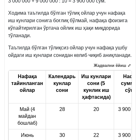
3 000 000 + 9 000 000 : 10 = 3 900 000 сўм.
1136-
сон
Ходима таътилда бўлган тўлиқ ойлар учун нафақа
Низом
иш кунлари сонига боғлиқ бўлмай, нафақа фоизига
58-
кўпайтирилган ўртача ойлик иш ҳақи миқдорида
б.
тўланади.
Таътилда бўлган тўлиқсиз ойлар учун нафақа ушбу
ойдаги иш кунлари сонидан келиб чиқиб аниқланади.
Жадвални ёйиш ⤢
Нафақа
Календарь
Иш кунлари
Нафақ
тайинланган
кунлар
сони (5
суммас
ойлар
сони
кунлик иш
сўмд
ҳафтасида)
Май (4
28
20
3 900 000
майдан
бошлаб)
Июнь
30
22
3 900 000