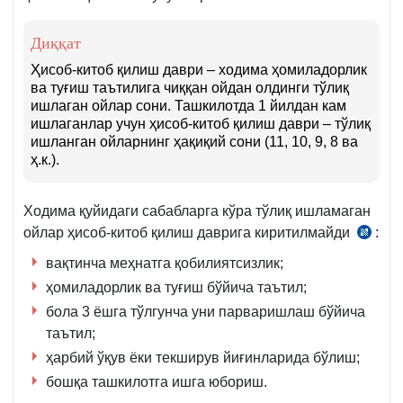
Диққат
Ҳисоб-китоб қилиш даври – ходима ҳомиладорлик
ва туғиш таътилига чиққан ойдан олдинги тўлиқ
ишлаган ойлар сони. Ташкилотда 1 йилдан кам
ишлаганлар учун ҳисоб-китоб қилиш даври – тўлиқ
ишланган ойларнинг ҳақиқий сони (11, 10, 9, 8 ва
ҳ.к.).
Ходима қуйидаги сабабларга кўра тўлиқ ишламаган
ойлар ҳисоб-китоб қилиш даврига киритилмайди
:
14.
й.
вақтинча меҳнатга қобилиятсизлик;
1136-
ҳомиладорлик ва туғиш бўйича таътил;
сон
бола 3 ёшга тўлгунча уни парваришлаш бўйича
Низом
таътил;
53-
ҳарбий ўқув ёки текширув йиғинларида бўлиш;
б.
бошқа ташкилотга ишга юбориш.