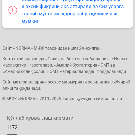
шахсий фикрини акс эттиради ва Сиз уларга
таяниб мустақил қарор қабул қилишингиз
мумкин.
Сайт «NORMA» МЧЖ томонидан ишлаб чиқилган.
Контентни яратишда «Солиқ ва божхона хабарлари» , «Норма
маслаҳатчи» газеталари, «Амалий бухгалтерия» ЭМТ ва
«Амалий солиқ солиш» ЭМТ материалларидан фойдаланилди.
Сайт материалларини ресурс маъмурияти розилигисиз кўчириб
олиш тақиқланади.
© МЧЖ «NORMA», 2019–2026. Барча ҳуқуқлар ҳимояланган.
Қўллаб-қувватлаш хизмати
1172