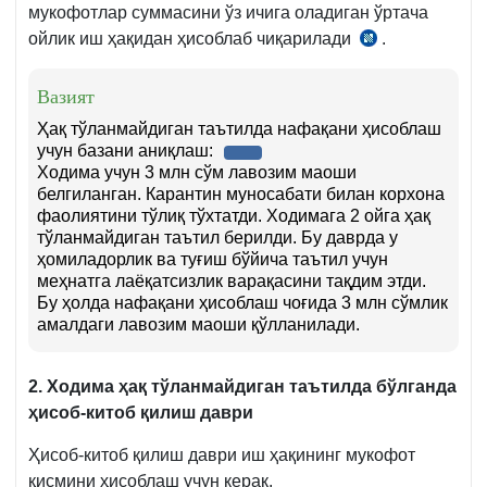
59-
мукофотлар суммасини ўз ичига оладиган ўртача
б.
ойлик иш ҳақидан ҳисоблаб чиқарилади
.
14.05.2002
й.
1136-
Вазият
сон
Ҳақ тўланмайдиган таътилда нафақани ҳисоблаш
Низом
учун базани аниқлаш:
Ходима учун 3 млн сўм лавозим маоши
58-
белгиланган. Карантин муносабати билан корхона
б.
фаолиятини тўлиқ тўхтатди. Ходимага 2 ойга ҳақ
тўланмайдиган таътил берилди. Бу даврда у
ҳомиладорлик ва туғиш бўйича таътил учун
меҳнатга лаёқатсизлик варақасини тақдим этди.
Бу ҳолда нафақани ҳисоблаш чоғида 3 млн сўмлик
амалдаги лавозим маоши қўлланилади.
2. Ходима ҳақ тўланмайдиган таътилда бўлганда
ҳисоб-китоб қилиш даври
Ҳисоб-китоб қилиш даври иш ҳақининг мукофот
қисмини ҳисоблаш учун керак.