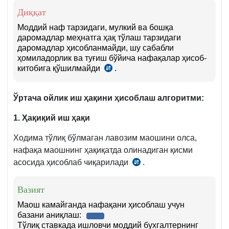
Диққат
Моддий наф тарзидаги, мулкий ва бошқа
даромадлар меҳнатга ҳақ тўлаш тарзидаги
даромадлар ҳисобланмайди, шу сабабли
ҳомиладорлик ва туғиш бўйича нафақалар ҳисоб-
китобига қўшилмайди
.
СК
375–
377-
Ўртача ойлик иш ҳақини ҳисоблаш алгоритми:
м.
1. Ҳақиқий иш ҳақи
Ходима тўлиқ бўлмаган лавозим маошини олса,
нафақа маошнинг ҳақиқатда олинадиган қисми
асосида ҳисоблаб чиқарилади
.
14.05.2002
й.
1136-
Вазият
сон
Маош камайганда нафақани ҳисоблаш учун
Низом
базани аниқлаш:
Тўлиқ ставкада ишловчи моддий бухгалтернинг
55-