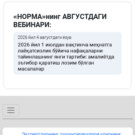
«НОРМА»нинг АВГУСТДАГИ
ВЕБИНАРИ:
2026 йил 4 августдаги ёзув
2026 йил 1 июлдан вақтинча меҳнатга
лаёқатсизлик бўйича нафақаларни
тайинлашнинг янги тартиби: амалиётда
эътибор қаратиш лозим бўлган
масалалар
Экспертларнинг тушунтиришлари уларнинг