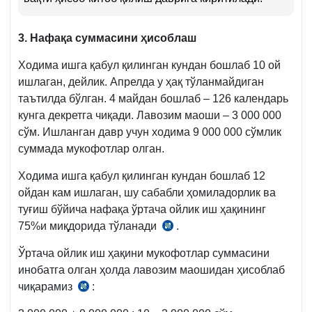
3. Нафақа суммасини ҳисоблаш
Ходима ишга қабул қилинган кундан бошлаб 10 ой
ишлаган, дейлик. Апрелда у ҳақ тўланмайдиган
таътилда бўлган. 4 майдан бошлаб – 126 календарь
кунга декретга чиқади. Лавозим маоши – 3 000 000
сўм. Ишланган давр учун ходима 9 000 000 сўмлик
суммада мукофотлар олган.
Ходима ишга қабул қилинган кундан бошлаб 12
ойдан кам ишлаган, шу сабабли ҳомиладорлик ва
туғиш бўйича нафақа ўртача ойлик иш ҳақининг
75%и миқдорида тўланади
.
27.12.2016
й.
Ўртача ойлик иш ҳақини мукофотлар суммасини
ПҚ-2699-
инобатга олган ҳолда лавозим маошидан ҳисоблаб
сон
чиқарамиз
:
14.05.2002
23-
й.
б.