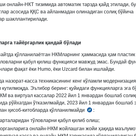
и онлайн-НКТ тизимида автоматик тарзда қайд этилади, б
лар асосида ҚҚС ва айланмадан олинадиган солиқ бўйича
ар шакллантирилади.
арга тайёргарлик қандай бўлади
пайтда қўлланилаётган НКМларнинг ҳаммасида ҳам пластик
ўловларни қабул қилиш функцияси мавжуд эмас. Бундай фу
анлари фақат ёки Humo, ёки Uzcard билан ишлайди.
да назорат-касса техникасининг кенг кўламли модернизация
 кутилмоқда. Эътибор беринг: қуйидаги функцияларга эга б
КМ ва виртуал кассалар 2022 йил 1 январдан бошлаб солиқ
ида рўйхатдан ўтказилмайди, 2023 йил 1 январдан бошлаб 
лан ҳисоб-китобларда қўлланилмайди
:
4.10.2021
йилдаги
карталаридан тўловларни қабул қилиб олиш;
ПҚ-5252-
 органларига онлайн-НКМ жойлашган жойи ҳақида маълумо
сон
(виртуал касса ва онлайн-НКМ тариқасида қўлланиладиган 