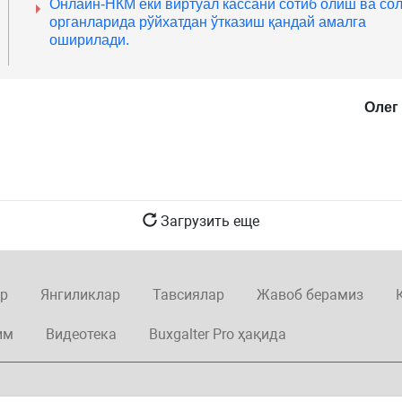
Онлайн-НКМ ёки виртуал кассани сотиб олиш ва со
органларида рўйхатдан ўтказиш қандай амалга
оширилади.
Олег
Загрузить еще
р
Янгиликлар
Тавсиялар
Жавоб берамиз
им
Видеотека
Buxgalter Pro ҳақида