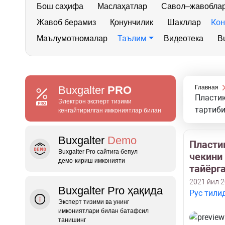
Бош саҳифа
Маслаҳатлар
Савол–жавобла
Кон
Жавоб берамиз
Қонунчилик
Шакллар
Таълим
Маълумотномалар
Видеотека
Bu
Buxgalter
PRO
Главная
Пластик
Электрон эксперт тизими
тартиби
кенгайтирилган имкониятлар билан
Buxgalter
Demo
Пласти
Buxgalter Pro сайтига бепул
чекини
демо‑кириш имконияти
тайёрг
2021 йил 2
Buxgalter Pro ҳақида
Рус тили
Эксперт тизими ва унинг
имкониятлари билан батафсил
танишинг