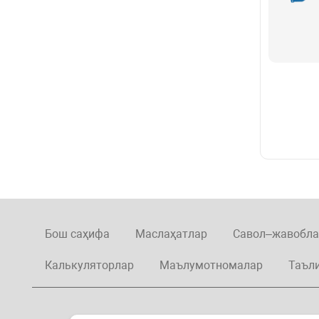
Бош саҳифа
Маслаҳатлар
Савол–жавобла
Калькуляторлар
Маълумотномалар
Таъл