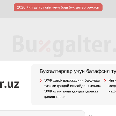
2026 йил август ойи учун бош бухгалтер режаси
Бухгалтерлар учун батафсил т
ЭҲФ хавф даражасини баҳолаш
Янги
тизими қандай ишлайди, «қизил»
меҳн
ЭҲФ олинганда қандай ҳаракат
наф
қилиш керак