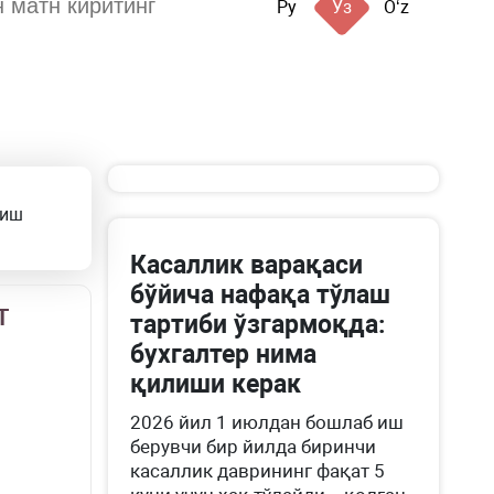
Ру
Ўз
Oʻz
риш
Касаллик варақаси
бўйича нафақа тўлаш
Т
тартиби ўзгармоқда:
бухгалтер нима
қилиши керак
2026 йил 1 июлдан бошлаб иш
берувчи бир йилда биринчи
касаллик даврининг фақат 5