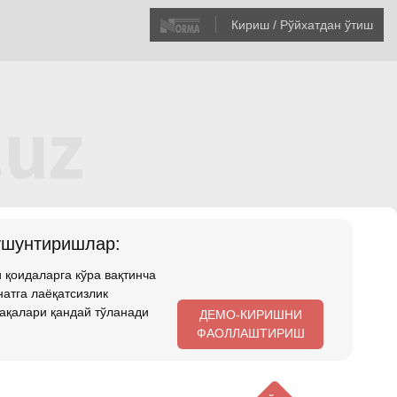
Кириш / Рўйхатдан ўтиш
ушунтиришлар:
 қоидаларга кўра вақтинча
атга лаёқатсизлик
ақалари қандай тўланади
ДЕМО-КИРИШНИ
ФАОЛЛАШТИРИШ