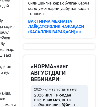
лмалар
билишингиз керак бўлган барча
ундай
маълумотларни ушбу папкадан
топасиз:
бу
ВАҚТИНЧА МЕҲНАТГА
ЛАЁҚАТСИЗЛИК НАФАҚАСИ
да содир
(КАСАЛЛИК ВАРАҚАСИ) > >
қабул
 тўлов
 бу
эканлар.
ш вақт
ан
«НОРМА»нинг
адиган
АВГУСТДАГИ
га йўл
ВЕБИНАРИ:
2026 йил 4 августдаги ёзув
майди.
2026 йил 1 июлдан
али
вақтинча меҳнатга
лаёқатсизлик бўйича
ов амалга