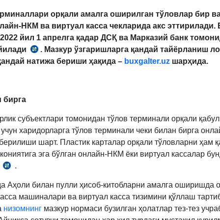
ерминаллари орқали амалга оширилган тўловлар бир в
лайн-НКМ ва виртуал касса чекларида акс эттирилади
.
2022 йил 1 апрелга қадар ДСҚ ва Марказий банк томон
ўйилади
. Мазкур ўзгаришларга қандай тайёрланиш л
4.10.2021
қандай натижа бериши ҳақида –
buxgalter.uz
шарҳида
.
йилдаги
ПҚ-5252-
сон
қарорнинг
 бирга
4-
рлик субъектлари томонидан тўлов терминали орқали қабул
б.
 учун харидорларга тўлов терминали чеки билан бирга онл
 берилиши шарт. Пластик карталар орқали тўловларни ҳам қ
кониятига эга бўлган онлайн-НКМ ёки виртуал кассалар бу
о
.
23.11.2019
йилдаги
а Аҳоли билан пулли ҳисоб-китобларни амалга оширишда 
943-
касса машиналари ва виртуал касса тизимини қўллаш тарти
сон
а
низомнинг
мазкур нормаси бузилган ҳолатлар тез-тез учра
ВМҚга