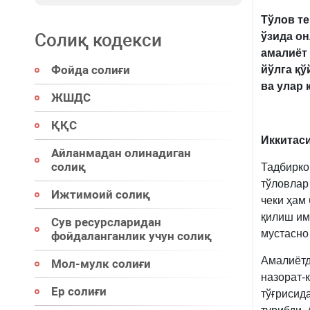
Тўлов т
Солиқ кодекси
ўзида он
амалиёт 
Фойда солиғи
йўлга қ
ва улар 
ЖШДС
ҚҚС
Иккитаси
Айланмадан олинадиган
солиқ
Тадбирко
тўловлар
Ижтимоий солиқ
чеки ҳам
қилиш им
Сув ресурсларидан
мустасн
фойдаланганлик учун солиқ
Амалиётд
Мол-мулк солиғи
назорат-
Ер солиғи
тўғрисид