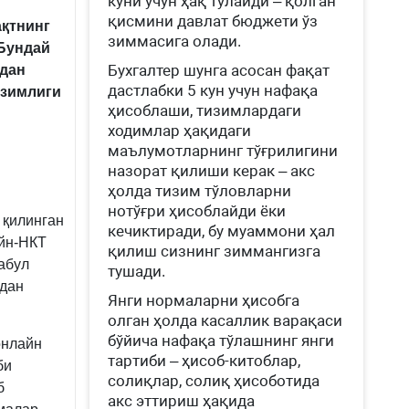
куни учун ҳақ тўлайди – қолган
қисмини давлат бюджети ўз
ақтнинг
зиммасига олади.
 Бундай
Бухгалтер шунга асосан фақат
идан
дастлабки 5 кун учун нафақа
озимлиги
ҳисоблаши, тизимлардаги
ходимлар ҳақидаги
маълумотларнинг тўғрилигини
назорат қилиши керак – акс
ҳолда тизим тўловларни
нотўғри ҳисоблайди ёки
 қилинган
кечиктиради, бу муаммони ҳал
айн-НКТ
қилиш сизнинг зиммангизга
абул
тушади.
ндан
Янги нормаларни ҳисобга
олган ҳолда касаллик варақаси
бўйича нафақа тўлашнинг янги
онлайн
тартиби – ҳисоб-китоблар,
би
солиқлар, солиқ ҳисоботида
б
акс эттириш ҳақида