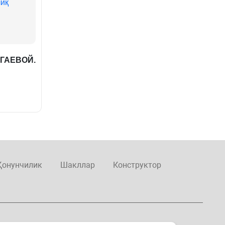
лиқ
 ГАЕВОЙ.
Қонунчилик
Шакллар
Конструктор