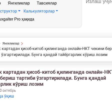
р
Янгиликлар
Тавсиялар
структор
Калькуляторлар
xgalter Pro ҳақида
Янгиликлар
 картадан ҳисоб-китоб қилинганда онлайн-НКТ чекини бе
 ўзгартирилади. Бунга қандай тайёргарлик кўриш лозим
к картадан ҳисоб-китоб қилинганда онлайн-НК
 бериш тартиби ўзгартирилади. Бунга қандай
арлик кўриш лозим
0 октябрь
да ўқиш