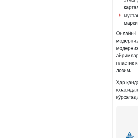
карта
муста
марки
Онлайн-Н
модерниз
модерниз
айримлар
пластик 
лозим.
Ҳар қанд
юзасидан
кўрсатад