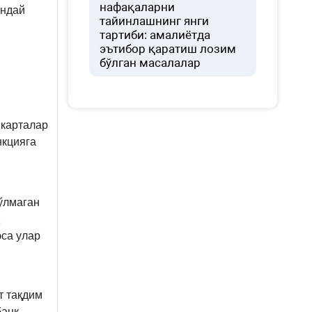
нафақаларни
ундай
тайинлашнинг янги
тартиби: амалиётда
эътибор қаратиш лозим
бўлган масалалар
 карталар
нкцияга
ўлмаган
эса улар
т тақдим
банк