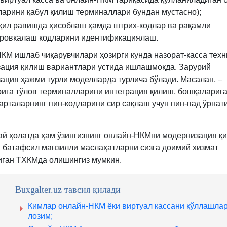
қарорнинг
ларини қабул қилиш терминаллари бундан мустасно);
2-
қил равишда ҳисоблаш ҳамда штрих-кодлар ва рақамли
б.
ровкалаш кодларини идентификациялаш.
КМ ишлаб чиқарувчилари ҳозирги кунда назорат-касса тех
ация қилиш вариантлари устида ишлашмоқда. Зарурий
ация ҳажми турли моделларда турлича бўлади. Масалан, –
ига тўлов терминалларини интеграция қилиш, бошқаларига
карталарнинг пин-кодларини сир сақлаш учун пин-пад ўрна
ай ҳолатда ҳам ўзингизнинг онлайн-НКМни модернизация қ
 батафсил манзилли маслаҳатларни сизга доимий хизмат
иган ТХКМда олишингиз мумкин.
Buxgalter.uz тавсия қилади
Кимлар онлайн-НКМ ёки виртуал кассани қўллашла
лозим;