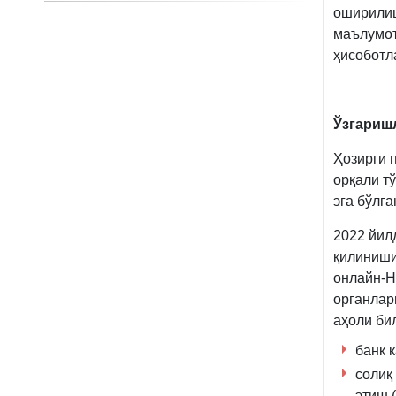
оширилиш
маълумот
ҳисоботл
Ўзгаришл
Ҳозирги 
орқали т
эга бўлг
2022 йил
қилиниши
онлайн-Н
органлар
аҳоли би
банк 
солиқ
этиш 