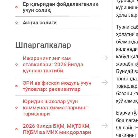
турибди.
Ер қаъридан фойдаланганлик
кўриниши
учун солиқ
ҳолатлар
Акциз солиғи
Турли са
ҳолатни 
бўлмоқда
Шпаргалкалар
қилинади
қабул қи
Ижаранинг энг кам
ставкалари: 2026 йилда
жараён к
қўллаш тартиби
Бундай в
топганда
ЭРИ ва фискал модуль учун
товарлар
тўловлар: реквизитлар
базани к
Юридик шахслар учун
қўйилмоқ
коммунал хизматларнинг
Барча тў
тарифлари
бошлаган
2026 йилда БҲМ, МҲТЭКМ,
Онлайн-Н
ПҲБМ ва МИХ миқдорлари
чекининг