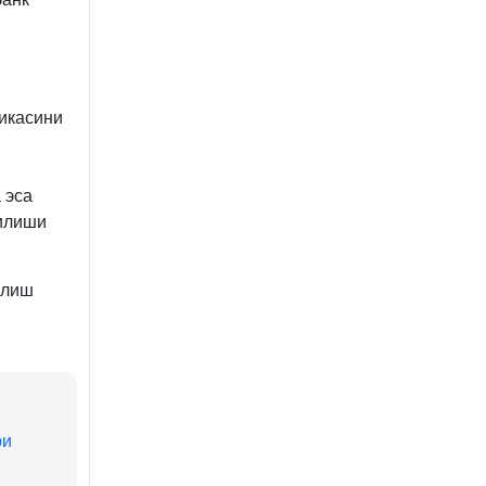
никасини
 эса
тилиши
илиш
ри